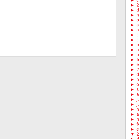
►
e
►
2
►
d
►
n
►
o
►
s
►
a
►
j
►
j
►
►
a
►
m
►
f
►
e
►
2
►
d
►
n
►
o
►
s
►
a
►
j
►
j
►
►
a
►
m
►
f
►
e
▼
2