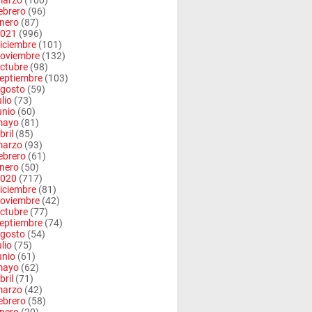
arzo
(100)
ebrero
(96)
nero
(87)
021
(996)
iciembre
(101)
oviembre
(132)
ctubre
(98)
eptiembre
(103)
gosto
(59)
ulio
(73)
unio
(60)
mayo
(81)
bril
(85)
arzo
(93)
ebrero
(61)
nero
(50)
020
(717)
iciembre
(81)
oviembre
(42)
ctubre
(77)
eptiembre
(74)
gosto
(54)
ulio
(75)
unio
(61)
mayo
(62)
bril
(71)
arzo
(42)
ebrero
(58)