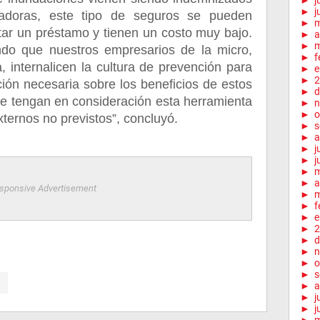
►
j
►
j
adoras, este tipo de seguros se pueden
►
itar un préstamo y tienen un costo muy bajo.
►
a
►
m
endo que nuestros empresarios de la micro,
►
f
internalicen la cultura de prevención para
►
e
►
2
ción necesaria sobre los beneficios de estos
►
d
te tengan en consideración esta herramienta
►
n
►
o
ternos no previstos”, concluyó.
►
s
►
a
►
j
►
j
►
►
a
sponsive Advertisement
►
m
►
f
►
e
►
2
►
d
►
n
►
o
►
s
►
a
►
j
►
j