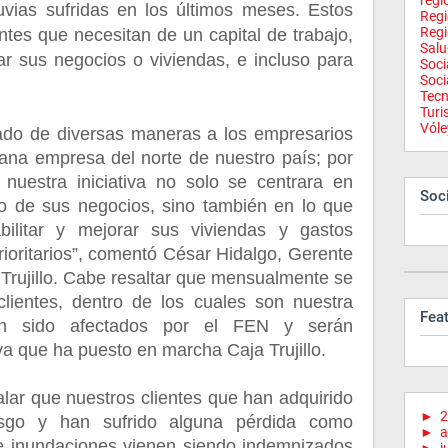
regi
lluvias sufridas en los últimos meses. Estos
Reg
Regi
entes que necesitan de un capital de trabajo,
Salu
ar sus negocios o viviendas, e incluso para
Soci
Soci
Tecn
Tur
Vóle
ado de diversas maneras a los empresarios
ana empresa del norte de nuestro país; por
nuestra iniciativa no solo se centrara en
Soci
ujo de sus negocios, sino también en lo que
bilitar y mejorar sus viviendas y gastos
ioritarios”, comentó César Hidalgo, Gerente
Trujillo. Cabe resaltar que mensualmente se
lientes, dentro de los cuales son nuestra
Fea
han sido afectados por el FEN y serán
iva que ha puesto en marcha Caja Trujillo.
lar que nuestros clientes que han adquirido
►
2
esgo y han sufrido alguna pérdida como
►
a
 e inundaciones vienen siendo indemnizados