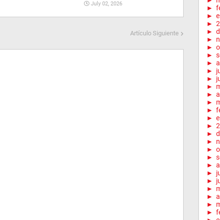
►
m
July 02, 2026
►
f
►
e
►
2
►
d
Artículo Siguiente
►
n
►
o
►
s
►
a
►
j
►
j
►
►
a
►
m
►
f
►
e
►
2
►
d
►
n
►
o
►
s
►
a
►
j
►
j
►
►
a
►
m
►
f