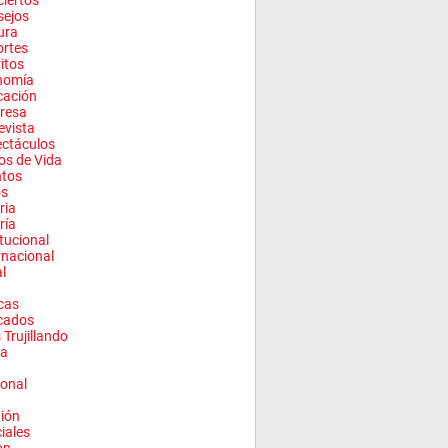
iertos
sejos
ura
rtes
ritos
nomía
cación
resa
evista
ctáculos
los de Vida
ntos
os
ria
ría
itucional
rnacional
l
cas
cados
 Trujillando
a
onal
ión
ciales