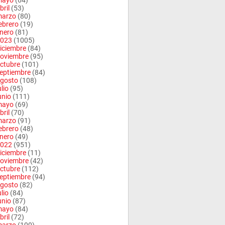
mayo
(64)
bril
(53)
arzo
(80)
ebrero
(19)
nero
(81)
023
(1005)
iciembre
(84)
oviembre
(95)
ctubre
(101)
eptiembre
(84)
gosto
(108)
ulio
(95)
unio
(111)
mayo
(69)
bril
(70)
arzo
(91)
ebrero
(48)
nero
(49)
022
(951)
iciembre
(11)
oviembre
(42)
ctubre
(112)
eptiembre
(94)
gosto
(82)
ulio
(84)
unio
(87)
mayo
(84)
bril
(72)