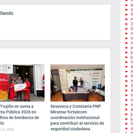
►
►
a
►
m
illando
►
f
►
e
►
2
►
d
►
n
►
o
►
s
►
a
►
j
►
j
►
►
a
►
m
►
f
►
e
►
2
►
d
►
n
►
o
►
s
Trujillo se suma a
Sesuveca y Comisaría PNP
►
a
cta Pública 2026 en
Miramar fortalecen
►
j
ficio de bomberos de
coordinación institucional
►
j
llo
para contribuir al servicio de
►
►
a
seguridad ciudadana
y 07, 2026