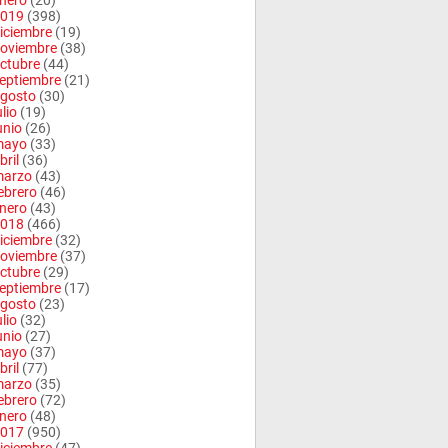
nero
(20)
019
(398)
iciembre
(19)
oviembre
(38)
ctubre
(44)
eptiembre
(21)
gosto
(30)
ulio
(19)
unio
(26)
mayo
(33)
bril
(36)
arzo
(43)
ebrero
(46)
nero
(43)
018
(466)
iciembre
(32)
oviembre
(37)
ctubre
(29)
eptiembre
(17)
gosto
(23)
ulio
(32)
unio
(27)
mayo
(37)
bril
(77)
arzo
(35)
ebrero
(72)
nero
(48)
017
(950)