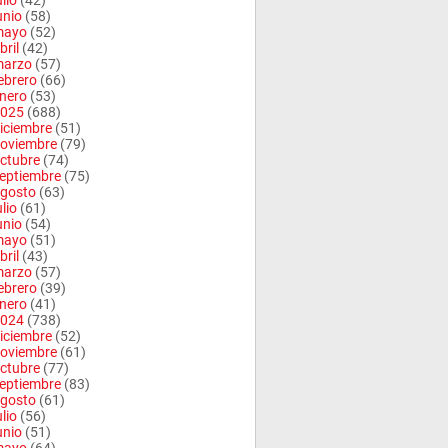
ulio
(42)
unio
(58)
mayo
(52)
bril
(42)
arzo
(57)
ebrero
(66)
nero
(53)
025
(688)
iciembre
(51)
oviembre
(79)
ctubre
(74)
eptiembre
(75)
gosto
(63)
ulio
(61)
unio
(54)
mayo
(51)
bril
(43)
arzo
(57)
ebrero
(39)
nero
(41)
024
(738)
iciembre
(52)
oviembre
(61)
ctubre
(77)
eptiembre
(83)
gosto
(61)
ulio
(56)
unio
(51)