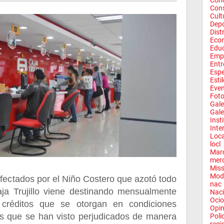
Conc
Con
Cult
Depo
Dist
Eco
Edu
Emp
Entr
Espe
Esti
Eve
Fot
Gale
Gale
Inst
Inte
Loca
locl
Mar
mer
Miss
Mod
fectados por el Niño Costero que azotó todo
nac
aja Trujillo viene destinando mensualmente
Naci
Ocio
créditos que se otorgan en condiciones
Opin
tes que se han visto perjudicados de manera
Poli