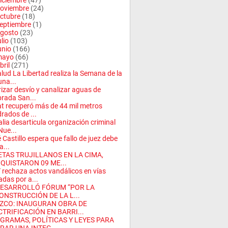
iciembre
(47)
oviembre
(24)
ctubre
(18)
eptiembre
(1)
gosto
(23)
ulio
(103)
unio
(166)
mayo
(66)
bril
(271)
lud La Libertad realiza la Semana de la
na...
rizar desvío y canalizar aguas de
rada San...
t recuperó más de 44 mil metros
rados de ...
alia desarticula organización criminal
Nue...
 Castillo espera que fallo de juez debe
a...
ETAS TRUJILLANOS EN LA CIMA,
QUISTARON 09 ME...
rechaza actos vandálicos en vías
das por a...
DESARROLLÓ FÓRUM “POR LA
ONSTRUCCIÓN DE LA L...
ZCO: INAUGURAN OBRA DE
CTRIFICACIÓN EN BARRI...
GRAMAS, POLÍTICAS Y LEYES PARA