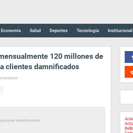
Economía
Salud
Deportes
Tecnología
Institucional
a mensualmente 120 millones de
ra clientes damnificados
omentarios
Aca
sponsive Advertisement
Actu
Bell