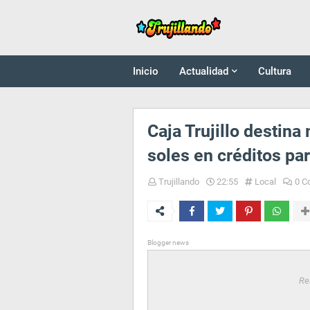
Inicio
Actualidad
Cultura
Caja Trujillo destin
soles en créditos pa
Trujillando
22:55
Local
0 C
Blogger news
Re