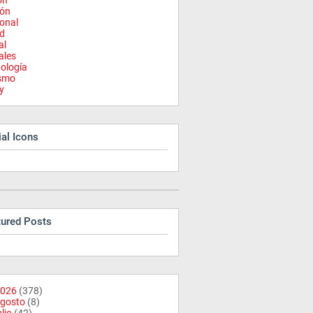
on
ión
onal
d
al
ales
ología
ismo
y
al Icons
tured Posts
026
(378)
gosto
(8)