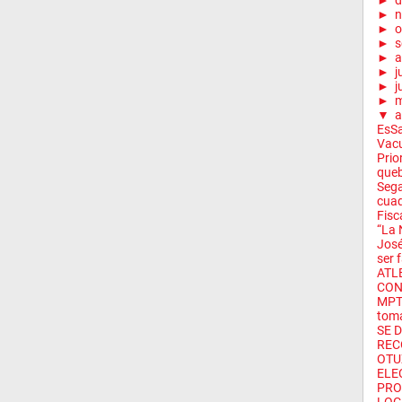
►
d
►
n
►
o
►
s
►
a
►
j
►
j
►
▼
a
EsSa
Vacu
Prio
queb
Sega
cuad
Fisc
“La 
José
ser f
ATL
CON
MPT 
toma
SE 
REC
OTU
ELE
PRO