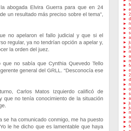
►
m
►
f
a la abogada Elvira Guerra para que en 24
►
e
nde un resultado más preciso sobre el tema”,
►
2
►
d
►
n
►
o
►
s
e no apelaron el fallo judicial y que si el
►
a
rso regular, ya no tendrían opción a apelar y,
►
j
►
j
er la orden del juez.
►
►
a
►
m
ó que no sabía que Cynthia Quevedo Tello
►
f
 gerente general del GRLL. “Desconocía ese
►
e
►
2
►
d
►
n
►
o
no, Carlos Matos Izquierdo calificó de
►
s
 y que no tenía conocimiento de la situación
►
a
►
j
ge.
►
j
►
►
a
r ya se ha comunicado conmigo, me ha puesto
►
m
. Yo le he dicho que es lamentable que haya
►
f