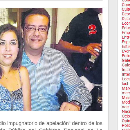
Conc
Con
Cult
Depo
Dist
Eco
Edu
Emp
Entr
Espe
Esti
Eve
Fot
Gale
Gale
Inst
Inte
Loca
locl
Mar
mer
Miss
Mod
nac
Naci
Ocio
Opin
io impugnatorio de apelación” dentro de los
Poli