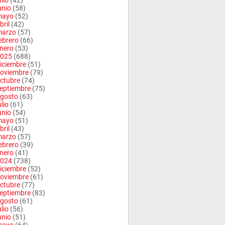
ulio
(42)
unio
(58)
mayo
(52)
bril
(42)
arzo
(57)
ebrero
(66)
nero
(53)
025
(688)
iciembre
(51)
oviembre
(79)
ctubre
(74)
eptiembre
(75)
gosto
(63)
ulio
(61)
unio
(54)
mayo
(51)
bril
(43)
arzo
(57)
ebrero
(39)
nero
(41)
024
(738)
iciembre
(52)
oviembre
(61)
ctubre
(77)
eptiembre
(83)
gosto
(61)
ulio
(56)
unio
(51)