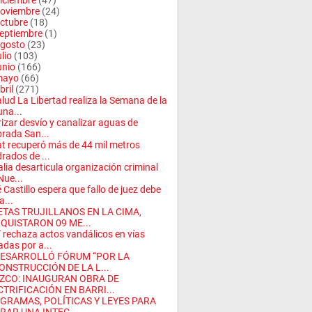
iciembre
(47)
oviembre
(24)
ctubre
(18)
eptiembre
(1)
gosto
(23)
ulio
(103)
unio
(166)
mayo
(66)
bril
(271)
lud La Libertad realiza la Semana de la
na...
rizar desvío y canalizar aguas de
rada San...
t recuperó más de 44 mil metros
rados de ...
alia desarticula organización criminal
Nue...
 Castillo espera que fallo de juez debe
a...
ETAS TRUJILLANOS EN LA CIMA,
QUISTARON 09 ME...
rechaza actos vandálicos en vías
das por a...
DESARROLLÓ FÓRUM “POR LA
ONSTRUCCIÓN DE LA L...
ZCO: INAUGURAN OBRA DE
CTRIFICACIÓN EN BARRI...
GRAMAS, POLÍTICAS Y LEYES PARA