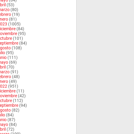
mayo
(64)
bril
(53)
arzo
(80)
ebrero
(19)
nero
(81)
023
(1005)
iciembre
(84)
oviembre
(95)
ctubre
(101)
eptiembre
(84)
gosto
(108)
ulio
(95)
unio
(111)
mayo
(69)
bril
(70)
arzo
(91)
ebrero
(48)
nero
(49)
022
(951)
iciembre
(11)
oviembre
(42)
ctubre
(112)
eptiembre
(94)
gosto
(82)
ulio
(84)
unio
(87)
mayo
(84)
bril
(72)