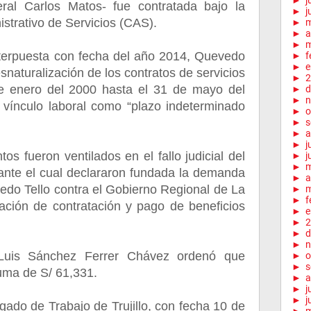
►
j
ral Carlos Matos- fue contratada bajo la
►
j
strativo de Servicios (CAS).
►
►
a
►
m
terpuesta con fecha del año 2014, Quevedo
►
f
►
e
desnaturalización de los contratos de servicios
►
2
e enero del 2000 hasta el 31 de mayo del
►
d
►
n
 vínculo laboral como “plazo indeterminado
►
o
►
s
►
a
►
j
s fueron ventilados en el fallo judicial del
►
j
►
ante el cual declararon fundada la demanda
►
a
edo Tello contra el Gobierno Regional de La
►
m
►
f
zación de contratación y pago de beneficios
►
e
►
2
►
d
►
n
 Luis Sánchez Ferrer Chávez ordenó que
►
o
►
s
uma de S/ 61,331.
►
a
►
j
►
j
zgado de Trabajo de Trujillo, con fecha 10 de