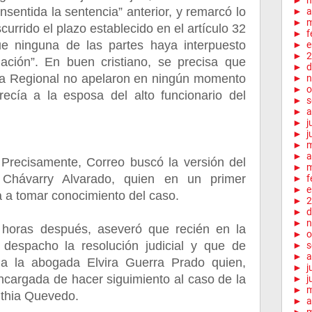
►
onsentida la sentencia” anterior, y remarcó lo
►
a
►
m
scurrido el plazo establecido en el artículo 32
►
f
e ninguna de las partes haya interpuesto
►
e
►
2
ación”. En buen cristiano, se precisa que
►
d
ca Regional no apelaron en ningún momento
►
n
►
o
orecía a la esposa del alto funcionario del
►
s
►
a
►
j
►
j
►
►
a
cisamente, Correo buscó la versión del
►
m
 Chávarry Alvarado, quien en un primer
►
f
►
e
a a tomar conocimiento del caso.
►
2
►
d
►
n
 horas después, aseveró que recién en la
►
o
 despacho la resolución judicial y que de
►
s
►
a
 a la abogada Elvira Guerra Prado quien,
►
j
encargada de hacer siguimiento al caso de la
►
j
►
thia Quevedo.
►
a