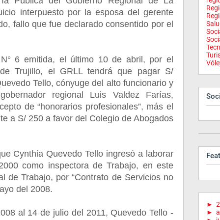
uría Pública del Gobierno Regional de La
regi
Reg
uicio interpuesto por la esposa del gerente
Regi
o, fallo que fue declarado consentido por el
Salu
Soci
Soci
Tecn
Tur
N° 6 emitida, el último 10 de abril, por el
Vóle
de Trujillo, el GRLL tendrá que pagar S/
uevedo Tello, cónyuge del alto funcionario y
obernador regional Luis Valdez Farías,
Soci
epto de “honorarios profesionales”, más el
te a S/ 250 a favor del Colegio de Abogados
e Cynthia Quevedo Tello ingresó a laborar
Fea
2000 como inspectora de Trabajo, en este
l de Trabajo, por “Contrato de Servicios no
ayo del 2008.
►
2
008 al 14 de julio del 2011, Quevedo Tello -
►
a