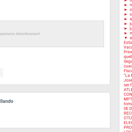
►
d
►
n
►
o
►
s
►
a
►
j
►
j
►
sponsive Advertisement
▼
a
EsSa
Vacu
Prio
queb
Sega
cuad
Fisc
“La 
José
ser f
ATL
CON
MPT 
illando
toma
SE 
REC
OTU
ELE
PRO