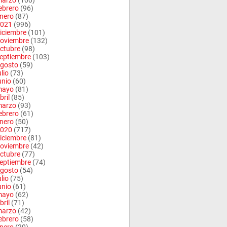
arzo
(100)
ebrero
(96)
nero
(87)
021
(996)
iciembre
(101)
oviembre
(132)
ctubre
(98)
eptiembre
(103)
gosto
(59)
ulio
(73)
unio
(60)
mayo
(81)
bril
(85)
arzo
(93)
ebrero
(61)
nero
(50)
020
(717)
iciembre
(81)
oviembre
(42)
ctubre
(77)
eptiembre
(74)
gosto
(54)
ulio
(75)
unio
(61)
mayo
(62)
bril
(71)
arzo
(42)
ebrero
(58)