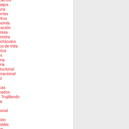
iertos
sejos
ura
rtes
ritos
nomía
cación
resa
evista
ctáculos
los de Vida
ntos
os
ria
ría
itucional
rnacional
l
cas
cados
 Trujillando
a
onal
ión
ciales