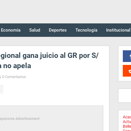
Economía
Salud
Deportes
Tecnología
Institucional
gional gana juicio al GR por S/
a no apela
0 Comentarios
Aca
sponsive Advertisement
Actu
Bell