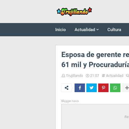
Inicio
Actualidad
Cultura
Esposa de gerente re
61 mil y Procuradurí
Trujillando
21:07
Actualidad
Blogger news
Re