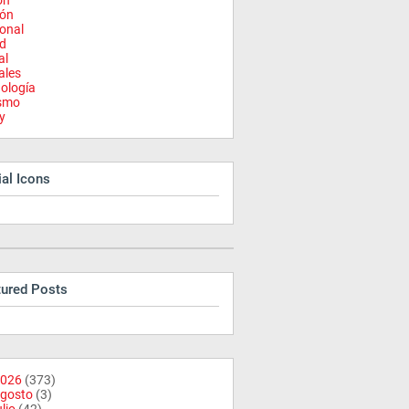
on
ión
onal
d
al
ales
ología
ismo
y
al Icons
tured Posts
026
(373)
gosto
(3)