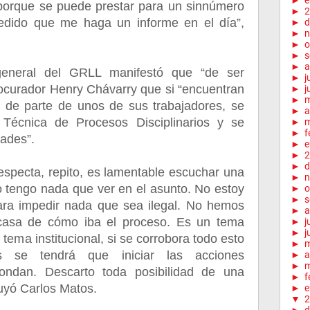
►
e
, porque se puede prestar para un sinnúmero
►
2
pedido que me haga un informe en el día”,
►
d
►
n
►
o
►
s
►
a
general del GRLL manifestó que “de ser
►
j
procurador Henry Chávarry que si “encuentran
►
j
►
” de parte de unos de sus trabajadores, se
►
a
 Técnica de Procesos Disciplinarios y se
►
m
►
f
dades”.
►
e
►
2
►
d
specta, repito, es lamentable escuchar una
►
n
no tengo nada que ver en el asunto. No estoy
►
o
►
s
 para impedir nada que sea ilegal. No hemos
►
a
 casa de cómo iba el proceso. Es un tema
►
j
►
j
 tema institucional, si se corrobora todo esto
►
es se tendrá que iniciar las acciones
►
a
►
m
pondan. Descarto toda posibilidad de una
►
f
luyó Carlos Matos.
►
e
▼
2