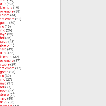
nero
(20)
019
(398)
iciembre
(19)
oviembre
(38)
ctubre
(44)
eptiembre
(21)
gosto
(30)
ulio
(19)
unio
(26)
mayo
(33)
bril
(36)
arzo
(43)
ebrero
(46)
nero
(43)
018
(466)
iciembre
(32)
oviembre
(37)
ctubre
(29)
eptiembre
(17)
gosto
(23)
ulio
(32)
unio
(27)
mayo
(37)
bril
(77)
arzo
(35)
ebrero
(72)
nero
(48)
017
(950)