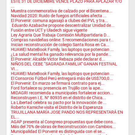
ESTE 31 DE DICIEMBRE VENCE PLAZO PARA APLAZAR Y/O
...
Muestra conmemorativa de calzado por el Bicentena...
Navidad 2020: Ruido de fuegos artificiales afecta ...
El Porvenir: comuna agasajó a clubes del PVL y tra...
Eduardo Azabache propone descentralizar Unidad de...
Fusión entre UCT y Uladech sigue vigente
Ley Agraria Que Trabaja Comisión Multipartidaria D...
Compras navideñas online: 5 recomendaciones para r...
Inician reconstrucción de colegio Santa Rosa en Ca...
HUAWEI MateBook Family, las laptops que potencian ...
¿La salud mental ha ganado relevancia por la pande...
El Porvenir: Alcalde Víctor Rebaza pide declarar d...
NIÑOS DEL CEBE “SAGRADA FAMILIA” GANAN FESTIVAL
VI...
HUAWEI MateBook Family, las laptops que potencian ...
El Consorcio Fútbol Perú entregará más de US$700,0...
El Porvenir: En marzo se firmará contrato para ej...
Ford fortalece su presencia en Trujillo con la ape...
MIDAGRI recomienda a municipales fortalecer accion...
Reconstruyen I.E. N° 80935 en el distrito de Chica...
La Libertad celebra su pacto por la innovación de ...
Roberto Kamiche visita el Distrito de la Esperanza
TRUJILLANA MARÍA JOSE PANDO NOS REPRESENTARÁ EN
EL...
AGAP presenta al Congreso propuestas que debe cons...
Más del 70% de obras de Reconstrucción con Cambios...
Municipalidad El Porvenir es distinguida con el se...