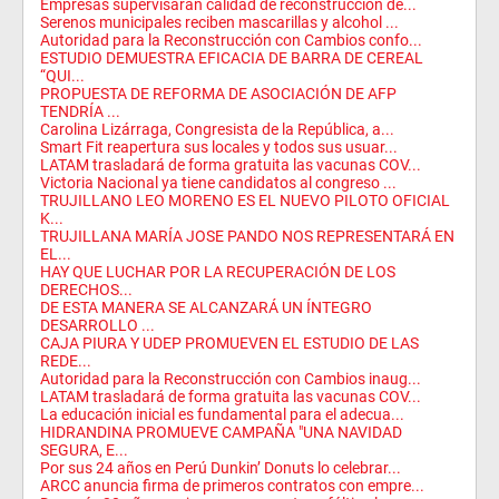
Empresas supervisarán calidad de reconstrucción de...
Serenos municipales reciben mascarillas y alcohol ...
Autoridad para la Reconstrucción con Cambios confo...
ESTUDIO DEMUESTRA EFICACIA DE BARRA DE CEREAL
“QUI...
PROPUESTA DE REFORMA DE ASOCIACIÓN DE AFP
TENDRÍA ...
Carolina Lizárraga, Congresista de la República, a...
Smart Fit reapertura sus locales y todos sus usuar...
LATAM trasladará de forma gratuita las vacunas COV...
Victoria Nacional ya tiene candidatos al congreso ...
TRUJILLANO LEO MORENO ES EL NUEVO PILOTO OFICIAL
K...
TRUJILLANA MARÍA JOSE PANDO NOS REPRESENTARÁ EN
EL...
HAY QUE LUCHAR POR LA RECUPERACIÓN DE LOS
DERECHOS...
DE ESTA MANERA SE ALCANZARÁ UN ÍNTEGRO
DESARROLLO ...
CAJA PIURA Y UDEP PROMUEVEN EL ESTUDIO DE LAS
REDE...
Autoridad para la Reconstrucción con Cambios inaug...
LATAM trasladará de forma gratuita las vacunas COV...
La educación inicial es fundamental para el adecua...
HIDRANDINA PROMUEVE CAMPAÑA "UNA NAVIDAD
SEGURA, E...
Por sus 24 años en Perú Dunkin’ Donuts lo celebrar...
ARCC anuncia firma de primeros contratos con empre...