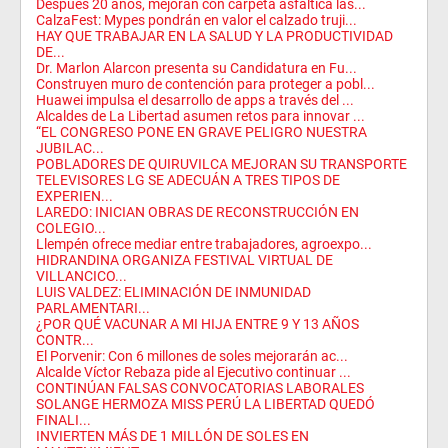
Después 20 años, mejoran con carpeta asfáltica las...
CalzaFest: Mypes pondrán en valor el calzado truji...
HAY QUE TRABAJAR EN LA SALUD Y LA PRODUCTIVIDAD
DE...
Dr. Marlon Alarcon presenta su Candidatura en Fu...
Construyen muro de contención para proteger a pobl...
Huawei impulsa el desarrollo de apps a través del ...
Alcaldes de La Libertad asumen retos para innovar ...
“EL CONGRESO PONE EN GRAVE PELIGRO NUESTRA
JUBILAC...
POBLADORES DE QUIRUVILCA MEJORAN SU TRANSPORTE
TELEVISORES LG SE ADECUÁN A TRES TIPOS DE
EXPERIEN...
LAREDO: INICIAN OBRAS DE RECONSTRUCCIÓN EN
COLEGIO...
Llempén ofrece mediar entre trabajadores, agroexpo...
HIDRANDINA ORGANIZA FESTIVAL VIRTUAL DE
VILLANCICO...
LUIS VALDEZ: ELIMINACIÓN DE INMUNIDAD
PARLAMENTARI...
¿POR QUÉ VACUNAR A MI HIJA ENTRE 9 Y 13 AÑOS
CONTR...
El Porvenir: Con 6 millones de soles mejorarán ac...
Alcalde Víctor Rebaza pide al Ejecutivo continuar ...
CONTINÚAN FALSAS CONVOCATORIAS LABORALES
SOLANGE HERMOZA MISS PERÚ LA LIBERTAD QUEDÓ
FINALI...
INVIERTEN MÁS DE 1 MILLÓN DE SOLES EN