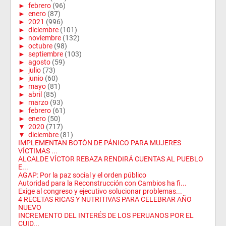
►
febrero
(96)
►
enero
(87)
►
2021
(996)
►
diciembre
(101)
►
noviembre
(132)
►
octubre
(98)
►
septiembre
(103)
►
agosto
(59)
►
julio
(73)
►
junio
(60)
►
mayo
(81)
►
abril
(85)
►
marzo
(93)
►
febrero
(61)
►
enero
(50)
▼
2020
(717)
▼
diciembre
(81)
IMPLEMENTAN BOTÓN DE PÁNICO PARA MUJERES
VÍCTIMAS ...
ALCALDE VÍCTOR REBAZA RENDIRÁ CUENTAS AL PUEBLO
E...
AGAP: Por la paz social y el orden público
Autoridad para la Reconstrucción con Cambios ha fi...
Exige al congreso y ejecutivo solucionar problemas...
4 RECETAS RICAS Y NUTRITIVAS PARA CELEBRAR AÑO
NUEVO
INCREMENTO DEL INTERÉS DE LOS PERUANOS POR EL
CUID...