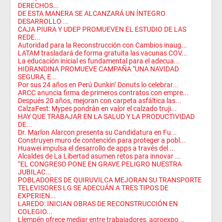
DERECHOS...
DE ESTA MANERA SE ALCANZARÁ UN ÍNTEGRO
DESARROLLO ...
CAJA PIURA Y UDEP PROMUEVEN EL ESTUDIO DE LAS
REDE...
Autoridad para la Reconstrucción con Cambios inaug...
LATAM trasladará de forma gratuita las vacunas COV...
La educación inicial es fundamental para el adecua...
HIDRANDINA PROMUEVE CAMPAÑA "UNA NAVIDAD
SEGURA, E...
Por sus 24 años en Perú Dunkin’ Donuts lo celebrar...
ARCC anuncia firma de primeros contratos con empre...
Después 20 años, mejoran con carpeta asfáltica las...
CalzaFest: Mypes pondrán en valor el calzado truji...
HAY QUE TRABAJAR EN LA SALUD Y LA PRODUCTIVIDAD
DE...
Dr. Marlon Alarcon presenta su Candidatura en Fu...
Construyen muro de contención para proteger a pobl...
Huawei impulsa el desarrollo de apps a través del ...
Alcaldes de La Libertad asumen retos para innovar ...
“EL CONGRESO PONE EN GRAVE PELIGRO NUESTRA
JUBILAC...
POBLADORES DE QUIRUVILCA MEJORAN SU TRANSPORTE
TELEVISORES LG SE ADECUÁN A TRES TIPOS DE
EXPERIEN...
LAREDO: INICIAN OBRAS DE RECONSTRUCCIÓN EN
COLEGIO...
Llempén ofrece mediar entre trabajadores, agroexpo...