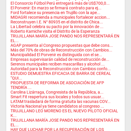
El Consorcio Fútbol Perú entregará más de US$700,0...
El Porvenir: En marzo se firmará contrato para ej...
Ford fortalece su presencia en Trujillo con la ape...
MIDAGRI recomienda a municipales fortalecer accion...
Reconstruyen I.E. N° 80935 en el distrito de Chica...
La Libertad celebra su pacto por la innovación de ...
Roberto Kamiche visita el Distrito de la Esperanza
TRUJILLANA MARÍA JOSE PANDO NOS REPRESENTARÁ EN
EL...
AGAP presenta al Congreso propuestas que debe cons...
Más del 70% de obras de Reconstrucción con Cambios...
Municipalidad El Porvenir es distinguida con el se...
Empresas supervisarán calidad de reconstrucción de...
Serenos municipales reciben mascarillas y alcohol ...
Autoridad para la Reconstrucción con Cambios confo...
ESTUDIO DEMUESTRA EFICACIA DE BARRA DE CEREAL
“QUI...
PROPUESTA DE REFORMA DE ASOCIACIÓN DE AFP
TENDRÍA ...
Carolina Lizárraga, Congresista de la República, a...
Smart Fit reapertura sus locales y todos sus usuar...
LATAM trasladará de forma gratuita las vacunas COV...
Victoria Nacional ya tiene candidatos al congreso ...
TRUJILLANO LEO MORENO ES EL NUEVO PILOTO OFICIAL
K...
TRUJILLANA MARÍA JOSE PANDO NOS REPRESENTARÁ EN
EL...
HAY QUE LUCHAR POR LA RECUPERACIÓN DE LOS