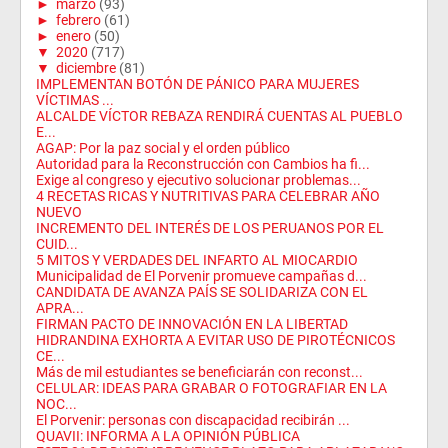
►
marzo
(93)
►
febrero
(61)
►
enero
(50)
▼
2020
(717)
▼
diciembre
(81)
IMPLEMENTAN BOTÓN DE PÁNICO PARA MUJERES
VÍCTIMAS ...
ALCALDE VÍCTOR REBAZA RENDIRÁ CUENTAS AL PUEBLO
E...
AGAP: Por la paz social y el orden público
Autoridad para la Reconstrucción con Cambios ha fi...
Exige al congreso y ejecutivo solucionar problemas...
4 RECETAS RICAS Y NUTRITIVAS PARA CELEBRAR AÑO
NUEVO
INCREMENTO DEL INTERÉS DE LOS PERUANOS POR EL
CUID...
5 MITOS Y VERDADES DEL INFARTO AL MIOCARDIO
Municipalidad de El Porvenir promueve campañas d...
CANDIDATA DE AVANZA PAÍS SE SOLIDARIZA CON EL
APRA...
FIRMAN PACTO DE INNOVACIÓN EN LA LIBERTAD
HIDRANDINA EXHORTA A EVITAR USO DE PIROTÉCNICOS
CE...
Más de mil estudiantes se beneficiarán con reconst...
CELULAR: IDEAS PARA GRABAR O FOTOGRAFIAR EN LA
NOC...
El Porvenir: personas con discapacidad recibirán ...
QUAVII: INFORMA A LA OPINIÓN PÚBLICA