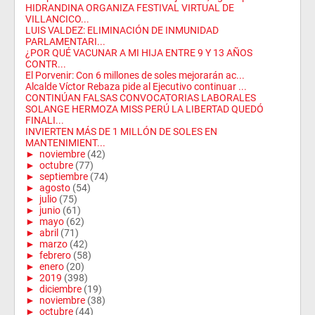
HIDRANDINA ORGANIZA FESTIVAL VIRTUAL DE
VILLANCICO...
LUIS VALDEZ: ELIMINACIÓN DE INMUNIDAD
PARLAMENTARI...
¿POR QUÉ VACUNAR A MI HIJA ENTRE 9 Y 13 AÑOS
CONTR...
El Porvenir: Con 6 millones de soles mejorarán ac...
Alcalde Víctor Rebaza pide al Ejecutivo continuar ...
CONTINÚAN FALSAS CONVOCATORIAS LABORALES
SOLANGE HERMOZA MISS PERÚ LA LIBERTAD QUEDÓ
FINALI...
INVIERTEN MÁS DE 1 MILLÓN DE SOLES EN
MANTENIMIENT...
►
noviembre
(42)
►
octubre
(77)
►
septiembre
(74)
►
agosto
(54)
►
julio
(75)
►
junio
(61)
►
mayo
(62)
►
abril
(71)
►
marzo
(42)
►
febrero
(58)
►
enero
(20)
►
2019
(398)
►
diciembre
(19)
►
noviembre
(38)
►
octubre
(44)