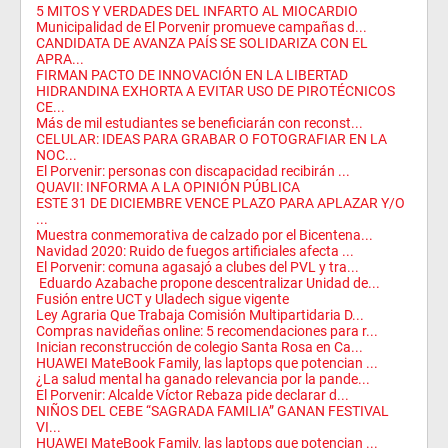
5 MITOS Y VERDADES DEL INFARTO AL MIOCARDIO
Municipalidad de El Porvenir promueve campañas d...
CANDIDATA DE AVANZA PAÍS SE SOLIDARIZA CON EL
APRA...
FIRMAN PACTO DE INNOVACIÓN EN LA LIBERTAD
HIDRANDINA EXHORTA A EVITAR USO DE PIROTÉCNICOS
CE...
Más de mil estudiantes se beneficiarán con reconst...
CELULAR: IDEAS PARA GRABAR O FOTOGRAFIAR EN LA
NOC...
El Porvenir: personas con discapacidad recibirán ...
QUAVII: INFORMA A LA OPINIÓN PÚBLICA
ESTE 31 DE DICIEMBRE VENCE PLAZO PARA APLAZAR Y/O
...
Muestra conmemorativa de calzado por el Bicentena...
Navidad 2020: Ruido de fuegos artificiales afecta ...
El Porvenir: comuna agasajó a clubes del PVL y tra...
Eduardo Azabache propone descentralizar Unidad de...
Fusión entre UCT y Uladech sigue vigente
Ley Agraria Que Trabaja Comisión Multipartidaria D...
Compras navideñas online: 5 recomendaciones para r...
Inician reconstrucción de colegio Santa Rosa en Ca...
HUAWEI MateBook Family, las laptops que potencian ...
¿La salud mental ha ganado relevancia por la pande...
El Porvenir: Alcalde Víctor Rebaza pide declarar d...
NIÑOS DEL CEBE “SAGRADA FAMILIA” GANAN FESTIVAL
VI...
HUAWEI MateBook Family, las laptops que potencian ...