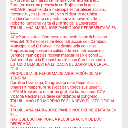
El Porvenir: En marzo se firmará contrato para ej...
Ford fortalece su presencia en Trujillo con la ape...
MIDAGRI recomienda a municipales fortalecer accion...
Reconstruyen I.E. N° 80935 en el distrito de Chica...
La Libertad celebra su pacto por la innovación de ...
Roberto Kamiche visita el Distrito de la Esperanza
TRUJILLANA MARÍA JOSE PANDO NOS REPRESENTARÁ EN
EL...
AGAP presenta al Congreso propuestas que debe cons...
Más del 70% de obras de Reconstrucción con Cambios...
Municipalidad El Porvenir es distinguida con el se...
Empresas supervisarán calidad de reconstrucción de...
Serenos municipales reciben mascarillas y alcohol ...
Autoridad para la Reconstrucción con Cambios confo...
ESTUDIO DEMUESTRA EFICACIA DE BARRA DE CEREAL
“QUI...
PROPUESTA DE REFORMA DE ASOCIACIÓN DE AFP
TENDRÍA ...
Carolina Lizárraga, Congresista de la República, a...
Smart Fit reapertura sus locales y todos sus usuar...
LATAM trasladará de forma gratuita las vacunas COV...
Victoria Nacional ya tiene candidatos al congreso ...
TRUJILLANO LEO MORENO ES EL NUEVO PILOTO OFICIAL
K...
TRUJILLANA MARÍA JOSE PANDO NOS REPRESENTARÁ EN
EL...
HAY QUE LUCHAR POR LA RECUPERACIÓN DE LOS
DERECHOS...