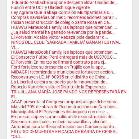
Eduardo Azabache propone descentralizar Unidad de...
Fusión entre UCT y Uladech sigue vigente
Ley Agraria Que Trabaja Comisión Multipartidaria D...
Compras navideñas online: 5 recomendaciones para r...
Inician reconstrucción de colegio Santa Rosa en Ca...
HUAWEI MateBook Family, las laptops que potencian ...
¿La salud mental ha ganado relevancia por la pande...
El Porvenir: Alcalde Víctor Rebaza pide declarar d...
NIÑOS DEL CEBE “SAGRADA FAMILIA” GANAN FESTIVAL
VI...
HUAWEI MateBook Family, las laptops que potencian ...
El Consorcio Fútbol Perú entregará más de US$700,0...
El Porvenir: En marzo se firmará contrato para ej...
Ford fortalece su presencia en Trujillo con la ape...
MIDAGRI recomienda a municipales fortalecer accion...
Reconstruyen I.E. N° 80935 en el distrito de Chica...
La Libertad celebra su pacto por la innovación de ...
Roberto Kamiche visita el Distrito de la Esperanza
TRUJILLANA MARÍA JOSE PANDO NOS REPRESENTARÁ EN
EL...
AGAP presenta al Congreso propuestas que debe cons...
Más del 70% de obras de Reconstrucción con Cambios...
Municipalidad El Porvenir es distinguida con el se...
Empresas supervisarán calidad de reconstrucción de...
Serenos municipales reciben mascarillas y alcohol ...
Autoridad para la Reconstrucción con Cambios confo...
ESTUDIO DEMUESTRA EFICACIA DE BARRA DE CEREAL
“QUI...