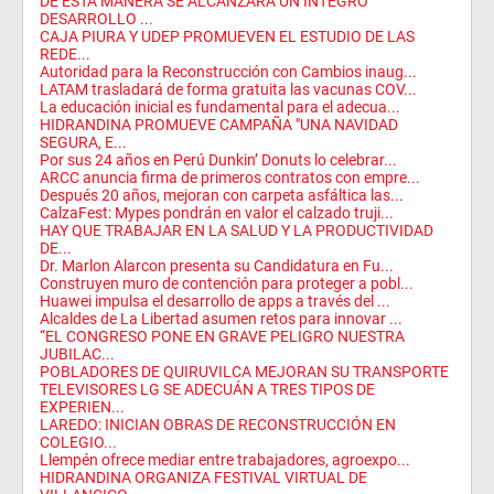
DE ESTA MANERA SE ALCANZARÁ UN ÍNTEGRO
DESARROLLO ...
CAJA PIURA Y UDEP PROMUEVEN EL ESTUDIO DE LAS
REDE...
Autoridad para la Reconstrucción con Cambios inaug...
LATAM trasladará de forma gratuita las vacunas COV...
La educación inicial es fundamental para el adecua...
HIDRANDINA PROMUEVE CAMPAÑA "UNA NAVIDAD
SEGURA, E...
Por sus 24 años en Perú Dunkin’ Donuts lo celebrar...
ARCC anuncia firma de primeros contratos con empre...
Después 20 años, mejoran con carpeta asfáltica las...
CalzaFest: Mypes pondrán en valor el calzado truji...
HAY QUE TRABAJAR EN LA SALUD Y LA PRODUCTIVIDAD
DE...
Dr. Marlon Alarcon presenta su Candidatura en Fu...
Construyen muro de contención para proteger a pobl...
Huawei impulsa el desarrollo de apps a través del ...
Alcaldes de La Libertad asumen retos para innovar ...
“EL CONGRESO PONE EN GRAVE PELIGRO NUESTRA
JUBILAC...
POBLADORES DE QUIRUVILCA MEJORAN SU TRANSPORTE
TELEVISORES LG SE ADECUÁN A TRES TIPOS DE
EXPERIEN...
LAREDO: INICIAN OBRAS DE RECONSTRUCCIÓN EN
COLEGIO...
Llempén ofrece mediar entre trabajadores, agroexpo...
HIDRANDINA ORGANIZA FESTIVAL VIRTUAL DE