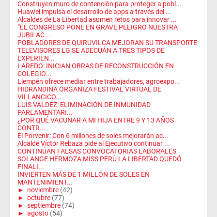
Construyen muro de contención para proteger a pobl...
Huawei impulsa el desarrollo de apps a través del ...
Alcaldes de La Libertad asumen retos para innovar ...
“EL CONGRESO PONE EN GRAVE PELIGRO NUESTRA
JUBILAC...
POBLADORES DE QUIRUVILCA MEJORAN SU TRANSPORTE
TELEVISORES LG SE ADECUÁN A TRES TIPOS DE
EXPERIEN...
LAREDO: INICIAN OBRAS DE RECONSTRUCCIÓN EN
COLEGIO...
Llempén ofrece mediar entre trabajadores, agroexpo...
HIDRANDINA ORGANIZA FESTIVAL VIRTUAL DE
VILLANCICO...
LUIS VALDEZ: ELIMINACIÓN DE INMUNIDAD
PARLAMENTARI...
¿POR QUÉ VACUNAR A MI HIJA ENTRE 9 Y 13 AÑOS
CONTR...
El Porvenir: Con 6 millones de soles mejorarán ac...
Alcalde Víctor Rebaza pide al Ejecutivo continuar ...
CONTINÚAN FALSAS CONVOCATORIAS LABORALES
SOLANGE HERMOZA MISS PERÚ LA LIBERTAD QUEDÓ
FINALI...
INVIERTEN MÁS DE 1 MILLÓN DE SOLES EN
MANTENIMIENT...
►
noviembre
(42)
►
octubre
(77)
►
septiembre
(74)
►
agosto
(54)