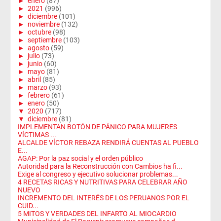
►
enero
(87)
►
2021
(996)
►
diciembre
(101)
►
noviembre
(132)
►
octubre
(98)
►
septiembre
(103)
►
agosto
(59)
►
julio
(73)
►
junio
(60)
►
mayo
(81)
►
abril
(85)
►
marzo
(93)
►
febrero
(61)
►
enero
(50)
▼
2020
(717)
▼
diciembre
(81)
IMPLEMENTAN BOTÓN DE PÁNICO PARA MUJERES
VÍCTIMAS ...
ALCALDE VÍCTOR REBAZA RENDIRÁ CUENTAS AL PUEBLO
E...
AGAP: Por la paz social y el orden público
Autoridad para la Reconstrucción con Cambios ha fi...
Exige al congreso y ejecutivo solucionar problemas...
4 RECETAS RICAS Y NUTRITIVAS PARA CELEBRAR AÑO
NUEVO
INCREMENTO DEL INTERÉS DE LOS PERUANOS POR EL
CUID...
5 MITOS Y VERDADES DEL INFARTO AL MIOCARDIO