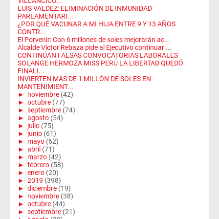
VILLANCICO...
LUIS VALDEZ: ELIMINACIÓN DE INMUNIDAD
PARLAMENTARI...
¿POR QUÉ VACUNAR A MI HIJA ENTRE 9 Y 13 AÑOS
CONTR...
El Porvenir: Con 6 millones de soles mejorarán ac...
Alcalde Víctor Rebaza pide al Ejecutivo continuar ...
CONTINÚAN FALSAS CONVOCATORIAS LABORALES
SOLANGE HERMOZA MISS PERÚ LA LIBERTAD QUEDÓ
FINALI...
INVIERTEN MÁS DE 1 MILLÓN DE SOLES EN
MANTENIMIENT...
►
noviembre
(42)
►
octubre
(77)
►
septiembre
(74)
►
agosto
(54)
►
julio
(75)
►
junio
(61)
►
mayo
(62)
►
abril
(71)
►
marzo
(42)
►
febrero
(58)
►
enero
(20)
►
2019
(398)
►
diciembre
(19)
►
noviembre
(38)
►
octubre
(44)
►
septiembre
(21)