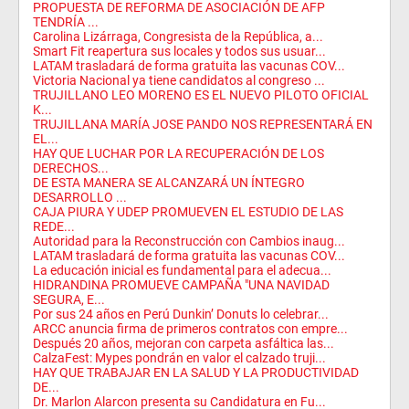
PROPUESTA DE REFORMA DE ASOCIACIÓN DE AFP
TENDRÍA ...
Carolina Lizárraga, Congresista de la República, a...
Smart Fit reapertura sus locales y todos sus usuar...
LATAM trasladará de forma gratuita las vacunas COV...
Victoria Nacional ya tiene candidatos al congreso ...
TRUJILLANO LEO MORENO ES EL NUEVO PILOTO OFICIAL
K...
TRUJILLANA MARÍA JOSE PANDO NOS REPRESENTARÁ EN
EL...
HAY QUE LUCHAR POR LA RECUPERACIÓN DE LOS
DERECHOS...
DE ESTA MANERA SE ALCANZARÁ UN ÍNTEGRO
DESARROLLO ...
CAJA PIURA Y UDEP PROMUEVEN EL ESTUDIO DE LAS
REDE...
Autoridad para la Reconstrucción con Cambios inaug...
LATAM trasladará de forma gratuita las vacunas COV...
La educación inicial es fundamental para el adecua...
HIDRANDINA PROMUEVE CAMPAÑA "UNA NAVIDAD
SEGURA, E...
Por sus 24 años en Perú Dunkin’ Donuts lo celebrar...
ARCC anuncia firma de primeros contratos con empre...
Después 20 años, mejoran con carpeta asfáltica las...
CalzaFest: Mypes pondrán en valor el calzado truji...
HAY QUE TRABAJAR EN LA SALUD Y LA PRODUCTIVIDAD
DE...
Dr. Marlon Alarcon presenta su Candidatura en Fu...