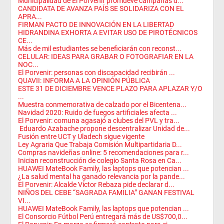
Municipalidad de El Porvenir promueve campañas d...
CANDIDATA DE AVANZA PAÍS SE SOLIDARIZA CON EL
APRA...
FIRMAN PACTO DE INNOVACIÓN EN LA LIBERTAD
HIDRANDINA EXHORTA A EVITAR USO DE PIROTÉCNICOS
CE...
Más de mil estudiantes se beneficiarán con reconst...
CELULAR: IDEAS PARA GRABAR O FOTOGRAFIAR EN LA
NOC...
El Porvenir: personas con discapacidad recibirán ...
QUAVII: INFORMA A LA OPINIÓN PÚBLICA
ESTE 31 DE DICIEMBRE VENCE PLAZO PARA APLAZAR Y/O
...
Muestra conmemorativa de calzado por el Bicentena...
Navidad 2020: Ruido de fuegos artificiales afecta ...
El Porvenir: comuna agasajó a clubes del PVL y tra...
Eduardo Azabache propone descentralizar Unidad de...
Fusión entre UCT y Uladech sigue vigente
Ley Agraria Que Trabaja Comisión Multipartidaria D...
Compras navideñas online: 5 recomendaciones para r...
Inician reconstrucción de colegio Santa Rosa en Ca...
HUAWEI MateBook Family, las laptops que potencian ...
¿La salud mental ha ganado relevancia por la pande...
El Porvenir: Alcalde Víctor Rebaza pide declarar d...
NIÑOS DEL CEBE “SAGRADA FAMILIA” GANAN FESTIVAL
VI...
HUAWEI MateBook Family, las laptops que potencian ...
El Consorcio Fútbol Perú entregará más de US$700,0...