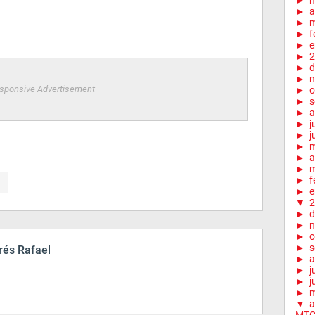
►
►
a
►
m
►
f
►
e
►
2
►
d
►
n
sponsive Advertisement
►
o
►
s
►
a
►
j
►
j
►
►
a
►
m
►
f
►
e
▼
2
►
d
►
n
►
o
►
s
és Rafael
►
a
►
j
►
j
►
▼
a