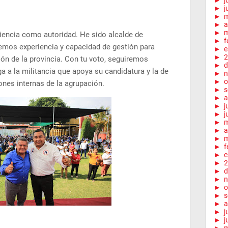
►
j
►
j
►
►
a
►
m
encia como autoridad. He sido alcalde de
►
f
emos experiencia y capacidad de gestión para
►
e
►
2
ón de la provincia. Con tu voto, seguiremos
►
d
ga a la militancia que apoya su candidatura y la de
►
n
►
o
ones internas de la agrupación.
►
s
►
a
►
j
►
j
►
►
a
►
m
►
f
►
e
►
2
►
d
►
n
►
o
►
s
►
a
►
j
►
j