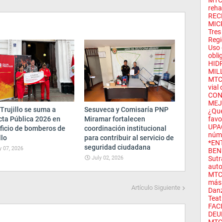
MTC 
rehab
REC
MIC
Tres
Regi
Uso 
oblig
HID
MIL
MTC 
vial 
CON
MEJ
Trujillo se suma a
Sesuveca y Comisaría PNP
¿Qué
cta Pública 2026 en
Miramar fortalecen
favor
UPAO
ficio de bomberos de
coordinación institucional
núme
llo
para contribuir al servicio de
*EN
seguridad ciudadana
y 07, 2026
BEN
July 02, 2026
Sutr
autor
MTC 
más 
Artículo Siguiente
Danz
Teat
FAC
DEU