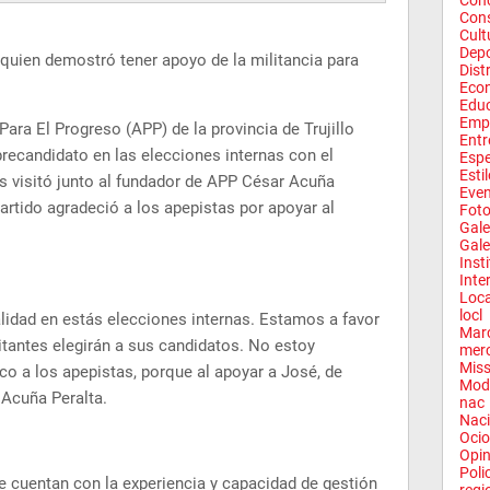
Conc
Con
Cult
Depo
 quien demostró tener apoyo de la militancia para
Dist
Eco
Edu
Emp
Para El Progreso (APP) de la provincia de Trujillo
Entr
precandidato en las elecciones internas con el
Espe
Esti
s visitó junto al fundador de APP César Acuña
Eve
partido agradeció a los apepistas por apoyar al
Fot
Gale
Gale
Inst
Inte
Loca
locl
lidad en estás elecciones internas. Estamos a favor
Mar
itantes elegirán a sus candidatos. No estoy
mer
Miss
zco a los apepistas, porque al apoyar a José, de
Mod
 Acuña Peralta.
nac
Naci
Ocio
Opin
Poli
e cuentan con la experiencia y capacidad de gestión