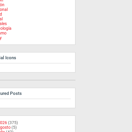
on
ión
onal
d
al
ales
ología
ismo
y
al Icons
tured Posts
026
(375)
gosto
(5)