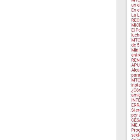
MTC:
un d
En e
La L
REC
MIC
El P
luch
MTC
de 5 
Mini
entr
REN
APU
Alca
para
MTC 
insta
¿Cóm
amig
INT
ERR
Si e
por 
CÉS
ME 
Prog
sext