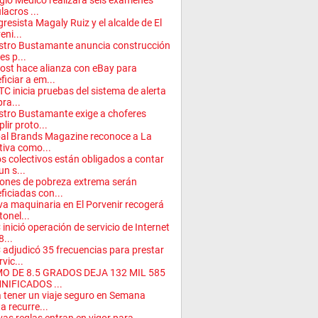
gio Médico realizará seis exámenes
lacros ...
resista Magaly Ruiz y el alcalde de El
eni...
stro Bustamante anuncia construcción
es p...
ost hace alianza con eBay para
ficiar a em...
TC inicia pruebas del sistema de alerta
ra...
stro Bustamante exige a choferes
lir proto...
al Brands Magazine reconoce a La
tiva como...
s colectivos están obligados a contar
un s...
ones de pobreza extrema serán
ficiadas con...
a maquinaria en El Porvenir recogerá
tonel...
inició operación de servicio de Internet
8...
adjudicó 35 frecuencias para prestar
rvic...
MO DE 8.5 GRADOS DEJA 132 MIL 585
NIFICADOS ...
 tener un viaje seguro en Semana
a recurre...