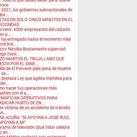
 Todo lo que debes saber para operar
rone
l 2021, los gobiernos subnacionales de
ibe...
ETAS EN SOLO CINCO MINUTOS EN EL
ROONDAS
orvenir: 4500 empresarios del calzado
an p...
 ha entregado hasta el momento más
mil bre...
stro Nicolás Bustamante supervisó
ega masi...
ZO MARTOS EL TRUJILLANO QUE
ESTA POR EL DINE...
lde de El Porvenir pide pena de muerte
 se...
destaca Ley que agiliza trámites para
lar...
o hacer tus operaciones más
ables con el a...
ENSIFICAN OPERATIVOS PARA
ADICAR HURTO DE EN...
res víctima de un accidente de tránsito
un...
AR ACUÑA: "SI APOYAN A JOSÉ RUIZ,
APOYAN A MI"
rama de televisión ¡Qué Vida! celebra
o an...