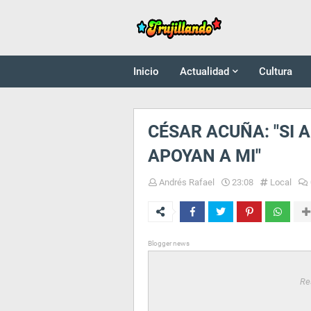
Inicio
Actualidad
Cultura
CÉSAR ACUÑA: "SI 
APOYAN A MI"
Andrés Rafael
23:08
Local
Blogger news
Re