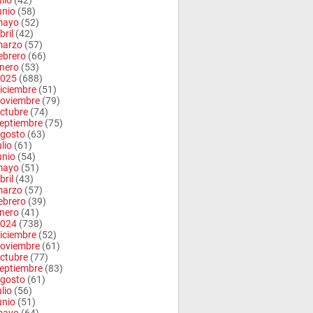
ulio
(42)
unio
(58)
mayo
(52)
bril
(42)
arzo
(57)
ebrero
(66)
nero
(53)
025
(688)
iciembre
(51)
oviembre
(79)
ctubre
(74)
eptiembre
(75)
gosto
(63)
ulio
(61)
unio
(54)
mayo
(51)
bril
(43)
arzo
(57)
ebrero
(39)
nero
(41)
024
(738)
iciembre
(52)
oviembre
(61)
ctubre
(77)
eptiembre
(83)
gosto
(61)
ulio
(56)
unio
(51)