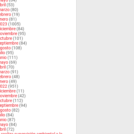
mayo
(64)
bril
(53)
arzo
(80)
ebrero
(19)
nero
(81)
023
(1005)
iciembre
(84)
oviembre
(95)
ctubre
(101)
eptiembre
(84)
gosto
(108)
ulio
(95)
unio
(111)
mayo
(69)
bril
(70)
arzo
(91)
ebrero
(48)
nero
(49)
022
(951)
iciembre
(11)
oviembre
(42)
ctubre
(112)
eptiembre
(94)
gosto
(82)
ulio
(84)
unio
(87)
mayo
(84)
bril
(72)