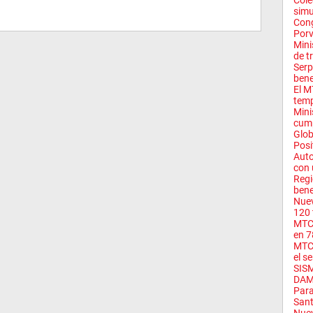
Cole
simu
Cong
Porv
Mini
de tr
Serp
bene
El M
temp
Mini
cump
Glob
Posi
Auto
con 
Regi
bene
Nuev
120 
MTC 
en 7
MTC 
el se
SIS
DAM
Para
Sant