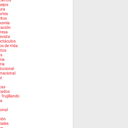
iertos
sejos
ura
rtes
ritos
nomía
cación
resa
evista
ctáculos
los de Vida
ntos
os
ria
ría
itucional
rnacional
l
cas
cados
 Trujillando
a
onal
ión
ciales