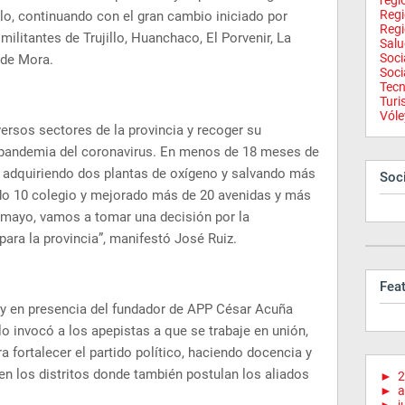
regi
Reg
llo, continuando con el gran cambio iniciado por
Regi
militantes de Trujillo, Huanchaco, El Porvenir, La
Salu
Soci
a de Mora.
Soci
Tecn
Tur
Vóle
versos sectores de la provincia y recoger su
 pandemia del coronavirus. En menos de 18 meses de
 adquiriendo dos plantas de oxígeno y salvando más
Soci
do 10 colegio y mejorado más de 20 avenidas y más
 mayo, vamos a tomar una decisión por la
para la provincia”, manifestó José Ruiz.
Fea
s, y en presencia del fundador de APP César Acuña
llo invocó a los apepistas a que se trabaje en unión,
 fortalecer el partido político, haciendo docencia y
en los distritos donde también postulan los aliados
►
2
►
a