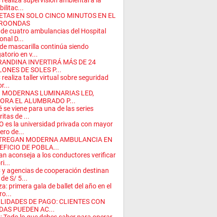
realiza supervisión ambiental a la
ilitac...
ETAS EN SOLO CINCO MINUTOS EN EL
ROONDAS
 de cuatro ambulancias del Hospital
onal D...
de mascarilla continúa siendo
atorio en v...
RANDINA INVERTIRÁ MÁS DE 24
LONES DE SOLES P...
realiza taller virtual sobre seguridad
or...
 MODERNAS LUMINARIAS LED,
ORA EL ALUMBRADO P...
 se viene para una de las series
itas de ...
 es la universidad privada con mayor
ro de...
TREGAN MODERNA AMBULANCIA EN
EFICIO DE POBLA...
an aconseja a los conductores verificar
i...
y agencias de cooperación destinan
de S/ 5...
a: primera gala de ballet del año en el
ro...
ILIDADES DE PAGO: CLIENTES CON
DAS PUEDEN AC...