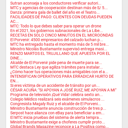
Sutran aconseja a los conductores verificar autori...
MTC y agencias de cooperación destinan más de S/ 5...
Danza: primera gala de ballet del año en el Teatro...
FACILIDADES DE PAGO: CLIENTES CON DEUDAS PUEDEN
AC...
MTC: Todo lo que debes saber para operar un drone
En el 2021, los gobiernos subnacionales de La Libe...
RECETAS EN SOLO CINCO MINUTOS EN EL MICROONDAS
El Porvenir: 4500 empresarios del calzado luchan p...
MTC ha entregado hasta el momento más de 5 mil bre...
Ministro Nicolás Bustamante supervisó entrega masi...
RENZO MARTOS EL TRUJILLANO QUE APUESTA POR EL
DINE...
Alcalde de El Porvenir pide pena de muerte para se...
MTC destaca Ley que agiliza trámites para instalar...
¿Cómo hacer tus operaciones más amigables con el a...
INTENSIFICAN OPERATIVOS PARA ERRADICAR HURTO DE
EN...
Si eres víctima de un accidente de tránsito por un...
CÉSAR ACUÑA: "SI APOYAN A JOSÉ RUIZ, ME APOYAN A MI"
Programa de televisión ¡Qué Vida! celebra sexto an...
Colegio Médico realizará seis exámenes simulacros ...
Congresista Magaly Ruiz y el alcalde de El Porveni...
Ministro Bustamante anuncia construcción de tres p...
Serpost hace alianza con eBay para beneficiar a em...
El MTC inicia pruebas del sistema de alerta tempra...
Ministro Bustamante exige a choferes cumplir proto...
Global Brands Magazine reconoce a La Positiva como...