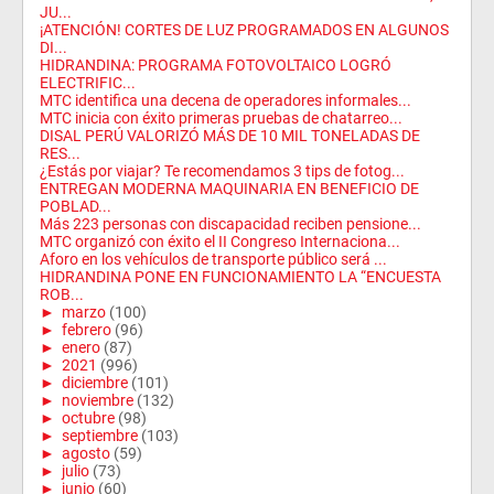
JU...
¡ATENCIÓN! CORTES DE LUZ PROGRAMADOS EN ALGUNOS
DI...
HIDRANDINA: PROGRAMA FOTOVOLTAICO LOGRÓ
ELECTRIFIC...
MTC identifica una decena de operadores informales...
MTC inicia con éxito primeras pruebas de chatarreo...
DISAL PERÚ VALORIZÓ MÁS DE 10 MIL TONELADAS DE
RES...
¿Estás por viajar? Te recomendamos 3 tips de fotog...
ENTREGAN MODERNA MAQUINARIA EN BENEFICIO DE
POBLAD...
Más 223 personas con discapacidad reciben pensione...
MTC organizó con éxito el II Congreso Internaciona...
Aforo en los vehículos de transporte público será ...
HIDRANDINA PONE EN FUNCIONAMIENTO LA “ENCUESTA
ROB...
►
marzo
(100)
►
febrero
(96)
►
enero
(87)
►
2021
(996)
►
diciembre
(101)
►
noviembre
(132)
►
octubre
(98)
►
septiembre
(103)
►
agosto
(59)
►
julio
(73)
►
junio
(60)