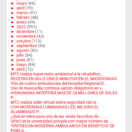
►
mayo
(69)
►
abril
(70)
►
marzo
(91)
►
febrero
(48)
►
enero
(49)
▼
2022
(951)
►
diciembre
(11)
►
noviembre
(42)
►
octubre
(112)
►
septiembre
(94)
►
agosto
(82)
►
julio
(84)
►
junio
(87)
►
mayo
(84)
▼
abril
(72)
MTC realiza supervisión ambiental a la rehabilitac...
RECETAS EN SOLO CINCO MINUTOS EN EL MICROONDAS
Tres de cuatro ambulancias del Hospital Regional D...
Uso de mascarilla continúa siendo obligatorio en v...
HIDRANDINA INVERTIRÁ MÁS DE 24 MILLONES DE SOLES
P...
MTC realiza taller virtual sobre seguridad vial or...
CON MODERNAS LUMINARIAS LED, MEJORA EL
ALUMBRADO P...
¿Qué se viene para una de las series favoritas de ...
UPAO es la universidad privada con mayor número de...
*ENTREGAN MODERNA AMBULANCIA EN BENEFICIO DE
POBLA...