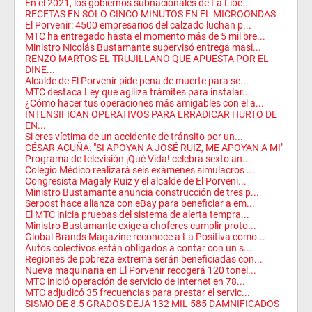
En el 2021, los gobiernos subnacionales de La Libe...
RECETAS EN SOLO CINCO MINUTOS EN EL MICROONDAS
El Porvenir: 4500 empresarios del calzado luchan p...
MTC ha entregado hasta el momento más de 5 mil bre...
Ministro Nicolás Bustamante supervisó entrega masi...
RENZO MARTOS EL TRUJILLANO QUE APUESTA POR EL
DINE...
Alcalde de El Porvenir pide pena de muerte para se...
MTC destaca Ley que agiliza trámites para instalar...
¿Cómo hacer tus operaciones más amigables con el a...
INTENSIFICAN OPERATIVOS PARA ERRADICAR HURTO DE
EN...
Si eres víctima de un accidente de tránsito por un...
CÉSAR ACUÑA: "SI APOYAN A JOSÉ RUIZ, ME APOYAN A MI"
Programa de televisión ¡Qué Vida! celebra sexto an...
Colegio Médico realizará seis exámenes simulacros ...
Congresista Magaly Ruiz y el alcalde de El Porveni...
Ministro Bustamante anuncia construcción de tres p...
Serpost hace alianza con eBay para beneficiar a em...
El MTC inicia pruebas del sistema de alerta tempra...
Ministro Bustamante exige a choferes cumplir proto...
Global Brands Magazine reconoce a La Positiva como...
Autos colectivos están obligados a contar con un s...
Regiones de pobreza extrema serán beneficiadas con...
Nueva maquinaria en El Porvenir recogerá 120 tonel...
MTC inició operación de servicio de Internet en 78...
MTC adjudicó 35 frecuencias para prestar el servic...
SISMO DE 8.5 GRADOS DEJA 132 MIL 585 DAMNIFICADOS