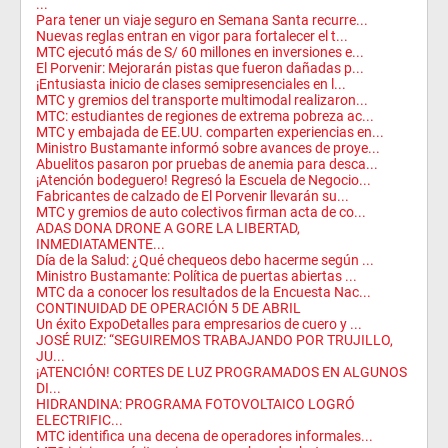
...
Para tener un viaje seguro en Semana Santa recurre...
Nuevas reglas entran en vigor para fortalecer el t...
MTC ejecutó más de S/ 60 millones en inversiones e...
El Porvenir: Mejorarán pistas que fueron dañadas p...
¡Entusiasta inicio de clases semipresenciales en l...
MTC y gremios del transporte multimodal realizaron...
MTC: estudiantes de regiones de extrema pobreza ac...
MTC y embajada de EE.UU. comparten experiencias en...
Ministro Bustamante informó sobre avances de proye...
Abuelitos pasaron por pruebas de anemia para desca...
¡Atención bodeguero! Regresó la Escuela de Negocio...
Fabricantes de calzado de El Porvenir llevarán su...
MTC y gremios de auto colectivos firman acta de co...
ADAS DONA DRONE A GORE LA LIBERTAD,
INMEDIATAMENTE...
Día de la Salud: ¿Qué chequeos debo hacerme según ...
Ministro Bustamante: Política de puertas abiertas ...
MTC da a conocer los resultados de la Encuesta Nac...
CONTINUIDAD DE OPERACIÓN 5 DE ABRIL
Un éxito ExpoDetalles para empresarios de cuero y ...
JOSÉ RUIZ: “SEGUIREMOS TRABAJANDO POR TRUJILLO,
JU...
¡ATENCIÓN! CORTES DE LUZ PROGRAMADOS EN ALGUNOS
DI...
HIDRANDINA: PROGRAMA FOTOVOLTAICO LOGRÓ
ELECTRIFIC...
MTC identifica una decena de operadores informales...