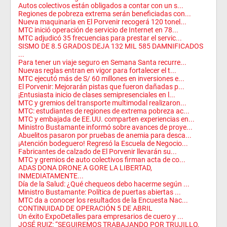
Autos colectivos están obligados a contar con un s...
Regiones de pobreza extrema serán beneficiadas con...
Nueva maquinaria en El Porvenir recogerá 120 tonel...
MTC inició operación de servicio de Internet en 78...
MTC adjudicó 35 frecuencias para prestar el servic...
SISMO DE 8.5 GRADOS DEJA 132 MIL 585 DAMNIFICADOS
...
Para tener un viaje seguro en Semana Santa recurre...
Nuevas reglas entran en vigor para fortalecer el t...
MTC ejecutó más de S/ 60 millones en inversiones e...
El Porvenir: Mejorarán pistas que fueron dañadas p...
¡Entusiasta inicio de clases semipresenciales en l...
MTC y gremios del transporte multimodal realizaron...
MTC: estudiantes de regiones de extrema pobreza ac...
MTC y embajada de EE.UU. comparten experiencias en...
Ministro Bustamante informó sobre avances de proye...
Abuelitos pasaron por pruebas de anemia para desca...
¡Atención bodeguero! Regresó la Escuela de Negocio...
Fabricantes de calzado de El Porvenir llevarán su...
MTC y gremios de auto colectivos firman acta de co...
ADAS DONA DRONE A GORE LA LIBERTAD,
INMEDIATAMENTE...
Día de la Salud: ¿Qué chequeos debo hacerme según ...
Ministro Bustamante: Política de puertas abiertas ...
MTC da a conocer los resultados de la Encuesta Nac...
CONTINUIDAD DE OPERACIÓN 5 DE ABRIL
Un éxito ExpoDetalles para empresarios de cuero y ...
JOSÉ RUIZ: “SEGUIREMOS TRABAJANDO POR TRUJILLO,