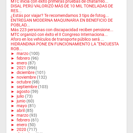
MTC inicia con éxito primeras pruebas de chatarreo...
DISAL PERÚ VALORIZÓ MÁS DE 10 MIL TONELADAS DE
RES...
¿Estás por viajar? Te recomendamos 3 tips de fotog...
ENTREGAN MODERNA MAQUINARIA EN BENEFICIO DE
POBLAD...
Más 223 personas con discapacidad reciben pensione...
MTC organizó con éxito el II Congreso Internaciona...
Aforo en los vehículos de transporte público será ...
HIDRANDINA PONE EN FUNCIONAMIENTO LA “ENCUESTA
ROB...
►
marzo
(100)
►
febrero
(96)
►
enero
(87)
►
2021
(996)
►
diciembre
(101)
►
noviembre
(132)
►
octubre
(98)
►
septiembre
(103)
►
agosto
(59)
►
julio
(73)
►
junio
(60)
►
mayo
(81)
►
abril
(85)
►
marzo
(93)
►
febrero
(61)
►
enero
(50)
►
2020
(717)