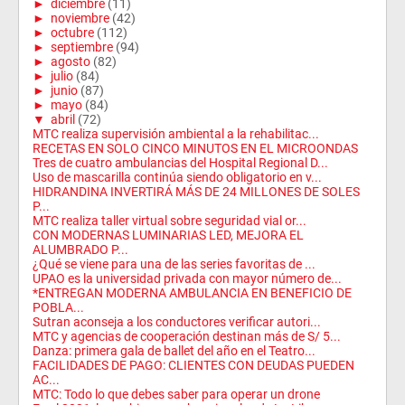
►
diciembre
(11)
►
noviembre
(42)
►
octubre
(112)
►
septiembre
(94)
►
agosto
(82)
►
julio
(84)
►
junio
(87)
►
mayo
(84)
▼
abril
(72)
MTC realiza supervisión ambiental a la rehabilitac...
RECETAS EN SOLO CINCO MINUTOS EN EL MICROONDAS
Tres de cuatro ambulancias del Hospital Regional D...
Uso de mascarilla continúa siendo obligatorio en v...
HIDRANDINA INVERTIRÁ MÁS DE 24 MILLONES DE SOLES
P...
MTC realiza taller virtual sobre seguridad vial or...
CON MODERNAS LUMINARIAS LED, MEJORA EL
ALUMBRADO P...
¿Qué se viene para una de las series favoritas de ...
UPAO es la universidad privada con mayor número de...
*ENTREGAN MODERNA AMBULANCIA EN BENEFICIO DE
POBLA...
Sutran aconseja a los conductores verificar autori...
MTC y agencias de cooperación destinan más de S/ 5...
Danza: primera gala de ballet del año en el Teatro...
FACILIDADES DE PAGO: CLIENTES CON DEUDAS PUEDEN
AC...
MTC: Todo lo que debes saber para operar un drone