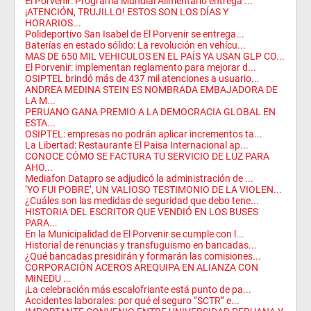
El Porvenir: Programa Mundial Alimentario entrega ...
¡ATENCIÓN, TRUJILLO! ESTOS SON LOS DÍAS Y
HORARIOS...
Polideportivo San Isabel de El Porvenir se entrega...
Baterías en estado sólido: La revolución en vehícu...
MAS DE 650 MIL VEHICULOS EN EL PAÍS YA USAN GLP CO...
El Porvenir: implementan reglamento para mejorar d...
OSIPTEL brindó más de 437 mil atenciones a usuario...
ANDREA MEDINA STEIN ES NOMBRADA EMBAJADORA DE
LA M...
PERUANO GANA PREMIO A LA DEMOCRACIA GLOBAL EN
ESTA...
OSIPTEL: empresas no podrán aplicar incrementos ta...
La Libertad: Restaurante El Paisa Internacional ap...
CONOCE CÓMO SE FACTURA TU SERVICIO DE LUZ PARA
AHO...
Mediafon Datapro se adjudicó la administración de ...
‘YO FUI POBRE’, UN VALIOSO TESTIMONIO DE LA VIOLEN...
¿Cuáles son las medidas de seguridad que debo tene...
HISTORIA DEL ESCRITOR QUE VENDIÓ EN LOS BUSES
PARA...
En la Municipalidad de El Porvenir se cumple con l...
Historial de renuncias y transfuguismo en bancadas...
¿Qué bancadas presidirán y formarán las comisiones...
CORPORACIÓN ACEROS AREQUIPA EN ALIANZA CON
MINEDU ...
¡La celebración más escalofriante está punto de pa...
Accidentes laborales: por qué el seguro ‘’SCTR’’ e...