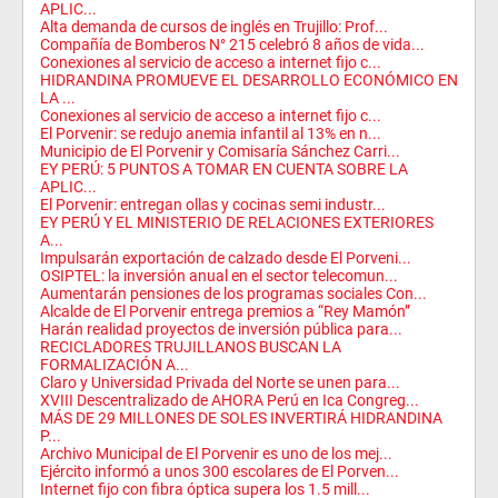
APLIC...
Alta demanda de cursos de inglés en Trujillo: Prof...
Compañía de Bomberos N° 215 celebró 8 años de vida...
Conexiones al servicio de acceso a internet fijo c...
HIDRANDINA PROMUEVE EL DESARROLLO ECONÓMICO EN
LA ...
Conexiones al servicio de acceso a internet fijo c...
El Porvenir: se redujo anemia infantil al 13% en n...
Municipio de El Porvenir y Comisaría Sánchez Carri...
EY PERÚ: 5 PUNTOS A TOMAR EN CUENTA SOBRE LA
APLIC...
El Porvenir: entregan ollas y cocinas semi industr...
EY PERÚ Y EL MINISTERIO DE RELACIONES EXTERIORES
A...
Impulsarán exportación de calzado desde El Porveni...
OSIPTEL: la inversión anual en el sector telecomun...
Aumentarán pensiones de los programas sociales Con...
Alcalde de El Porvenir entrega premios a “Rey Mamón”
Harán realidad proyectos de inversión pública para...
RECICLADORES TRUJILLANOS BUSCAN LA
FORMALIZACIÓN A...
Claro y Universidad Privada del Norte se unen para...
XVIII Descentralizado de AHORA Perú en Ica Congreg...
MÁS DE 29 MILLONES DE SOLES INVERTIRÁ HIDRANDINA
P...
Archivo Municipal de El Porvenir es uno de los mej...
Ejército informó a unos 300 escolares de El Porven...
Internet fijo con fibra óptica supera los 1.5 mill...