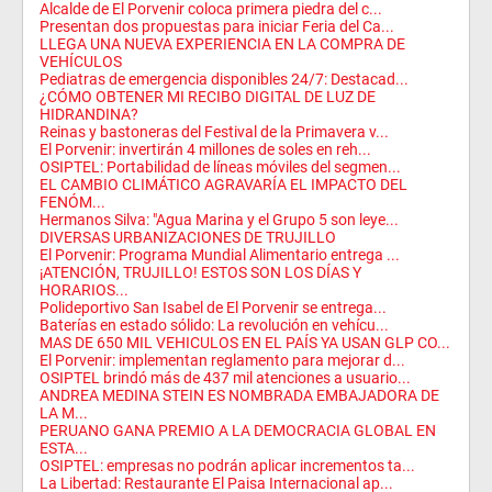
Alcalde de El Porvenir coloca primera piedra del c...
Presentan dos propuestas para iniciar Feria del Ca...
LLEGA UNA NUEVA EXPERIENCIA EN LA COMPRA DE
VEHÍCULOS
Pediatras de emergencia disponibles 24/7: Destacad...
¿CÓMO OBTENER MI RECIBO DIGITAL DE LUZ DE
HIDRANDINA?
Reinas y bastoneras del Festival de la Primavera v...
El Porvenir: invertirán 4 millones de soles en reh...
OSIPTEL: Portabilidad de líneas móviles del segmen...
EL CAMBIO CLIMÁTICO AGRAVARÍA EL IMPACTO DEL
FENÓM...
Hermanos Silva: "Agua Marina y el Grupo 5 son leye...
DIVERSAS URBANIZACIONES DE TRUJILLO
El Porvenir: Programa Mundial Alimentario entrega ...
¡ATENCIÓN, TRUJILLO! ESTOS SON LOS DÍAS Y
HORARIOS...
Polideportivo San Isabel de El Porvenir se entrega...
Baterías en estado sólido: La revolución en vehícu...
MAS DE 650 MIL VEHICULOS EN EL PAÍS YA USAN GLP CO...
El Porvenir: implementan reglamento para mejorar d...
OSIPTEL brindó más de 437 mil atenciones a usuario...
ANDREA MEDINA STEIN ES NOMBRADA EMBAJADORA DE
LA M...
PERUANO GANA PREMIO A LA DEMOCRACIA GLOBAL EN
ESTA...
OSIPTEL: empresas no podrán aplicar incrementos ta...
La Libertad: Restaurante El Paisa Internacional ap...