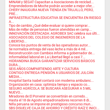
MINAM y SEGAT Capacitan a Asociaciones de reciclad...
Emprendedores de Moche podrán acceder a mejor ofer...
CHERY INAUGURA NUEVA TIENDA EN TRUJILLO, PERÚ,
PRE...
INFRAESTRUCTURA EDUCATIVA SE ENCUENTRA EN RIESGO
A...
Tipo de cambio ¿Qué debe evaluar si quiere comprar...
Más de millar de personas fueron atendidas en camp...
INNOVACIÓN DESTACADA: AGROBEX SAC celebra sus últi...
ASOCIADOS DEL COLEGIO DE INGENIEROS DE LA
LIBERTAD...
Conoce los puntos de venta de las operadoras autor...
Se normaliza entrega del vaso leche a más de 4 mil...
Reconstrucción con Cambios informa a gobernador de...
Informalidad laboral en La Libertad llegó a casi 7...
HIDRANDINA BUSCA GARANTIZAR SERVICIOS BÁSICOS
DURA...
SEIS AÑOS COMPARTIENDO ARTE Y CULTURA
CONTIGO ENTREGA PENSIÓN A USUARIOS DE JULCÁN
MEDIA...
Hospital Santa Isabel contará con moderna ambulanc...
Organización en casa: optimiza tiempo y espacio co...
SEGURO AGRÍCOLA: SE BUSCARÁ ASEGURAR A 5 MIL
NUEVO...
Miradores de El Porvenir se convertirán en corredo...
Hasta el 18 de Agosto empadronadores recorren 8 di...
Niña peruana se impone en prestigioso concurso mun...
SBS DISUELVE CAJA DE AHORRO Y CRÉDITO RAÍZ E INICI...