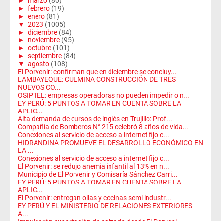
►
marzo
(80)
►
febrero
(19)
►
enero
(81)
▼
2023
(1005)
►
diciembre
(84)
►
noviembre
(95)
►
octubre
(101)
►
septiembre
(84)
▼
agosto
(108)
El Porvenir: confirman que en diciembre se concluy...
LAMBAYEQUE: CULMINA CONSTRUCCIÓN DE TRES
NUEVOS CO...
OSIPTEL: empresas operadoras no pueden impedir o n...
EY PERÚ: 5 PUNTOS A TOMAR EN CUENTA SOBRE LA
APLIC...
Alta demanda de cursos de inglés en Trujillo: Prof...
Compañía de Bomberos N° 215 celebró 8 años de vida...
Conexiones al servicio de acceso a internet fijo c...
HIDRANDINA PROMUEVE EL DESARROLLO ECONÓMICO EN
LA ...
Conexiones al servicio de acceso a internet fijo c...
El Porvenir: se redujo anemia infantil al 13% en n...
Municipio de El Porvenir y Comisaría Sánchez Carri...
EY PERÚ: 5 PUNTOS A TOMAR EN CUENTA SOBRE LA
APLIC...
El Porvenir: entregan ollas y cocinas semi industr...
EY PERÚ Y EL MINISTERIO DE RELACIONES EXTERIORES
A...