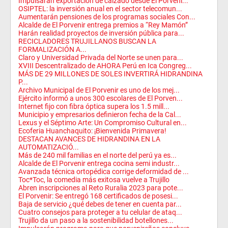
Impulsarán exportación de calzado desde El Porveni...
OSIPTEL: la inversión anual en el sector telecomun...
Aumentarán pensiones de los programas sociales Con...
Alcalde de El Porvenir entrega premios a “Rey Mamón”
Harán realidad proyectos de inversión pública para...
RECICLADORES TRUJILLANOS BUSCAN LA
FORMALIZACIÓN A...
Claro y Universidad Privada del Norte se unen para...
XVIII Descentralizado de AHORA Perú en Ica Congreg...
MÁS DE 29 MILLONES DE SOLES INVERTIRÁ HIDRANDINA
P...
Archivo Municipal de El Porvenir es uno de los mej...
Ejército informó a unos 300 escolares de El Porven...
Internet fijo con fibra óptica supera los 1.5 mill...
Municipio y empresarios definieron fecha de la Cal...
Lexus y el Séptimo Arte: Un Compromiso Cultural en...
Ecoferia Huanchaquito: ¡Bienvenida Primavera!
DESTACAN AVANCES DE HIDRANDINA EN LA
AUTOMATIZACIÓ...
Más de 240 mil familias en el norte del perú ya es...
Alcalde de El Porvenir entrega cocina semi industr...
Avanzada técnica ortopédica corrige deformidad de ...
Toc*Toc, la comedia más exitosa vuelve a Trujillo
Abren inscripciones al Reto Ruralia 2023 para pote...
El Porvenir: Se entregó 168 certificados de posesi...
Baja de servicio ¿qué debes de tener en cuenta par...
Cuatro consejos para proteger a tu celular de ataq...
Trujillo da un paso a la sostenibilidad botellones...