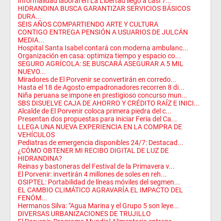
Informalidad laboral en La Libertad llegó a casi 7...
HIDRANDINA BUSCA GARANTIZAR SERVICIOS BÁSICOS
DURA...
SEIS AÑOS COMPARTIENDO ARTE Y CULTURA
CONTIGO ENTREGA PENSIÓN A USUARIOS DE JULCÁN
MEDIA...
Hospital Santa Isabel contará con moderna ambulanc...
Organización en casa: optimiza tiempo y espacio co...
SEGURO AGRÍCOLA: SE BUSCARÁ ASEGURAR A 5 MIL
NUEVO...
Miradores de El Porvenir se convertirán en corredo...
Hasta el 18 de Agosto empadronadores recorren 8 di...
Niña peruana se impone en prestigioso concurso mun...
SBS DISUELVE CAJA DE AHORRO Y CRÉDITO RAÍZ E INICI...
Alcalde de El Porvenir coloca primera piedra del c...
Presentan dos propuestas para iniciar Feria del Ca...
LLEGA UNA NUEVA EXPERIENCIA EN LA COMPRA DE
VEHÍCULOS
Pediatras de emergencia disponibles 24/7: Destacad...
¿CÓMO OBTENER MI RECIBO DIGITAL DE LUZ DE
HIDRANDINA?
Reinas y bastoneras del Festival de la Primavera v...
El Porvenir: invertirán 4 millones de soles en reh...
OSIPTEL: Portabilidad de líneas móviles del segmen...
EL CAMBIO CLIMÁTICO AGRAVARÍA EL IMPACTO DEL
FENÓM...
Hermanos Silva: "Agua Marina y el Grupo 5 son leye...
DIVERSAS URBANIZACIONES DE TRUJILLO