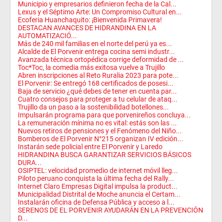
Municipio y empresarios definieron fecha de la Cal...
Lexus y el Séptimo Arte: Un Compromiso Cultural en...
Ecoferia Huanchaquito: ¡Bienvenida Primavera!
DESTACAN AVANCES DE HIDRANDINA EN LA
AUTOMATIZACIÓ...
Más de 240 mil familias en el norte del perú ya es...
Alcalde de El Porvenir entrega cocina semi industr...
Avanzada técnica ortopédica corrige deformidad de ...
Toc*Toc, la comedia más exitosa vuelve a Trujillo
Abren inscripciones al Reto Ruralia 2023 para pote...
El Porvenir: Se entregó 168 certificados de posesi...
Baja de servicio ¿qué debes de tener en cuenta par...
Cuatro consejos para proteger a tu celular de ataq...
Trujillo da un paso a la sostenibilidad botellones...
Impulsarán programa para que porvenireños concluya...
La remuneración mínima no es vital: estás son las ...
Nuevos retiros de pensiones y el Fenómeno del Niño...
Bomberos de El Porvenir N°215 organizan IV edición...
Instarán sede policial entre El Porvenir y Laredo
HIDRANDINA BUSCA GARANTIZAR SERVICIOS BÁSICOS
DURA...
OSIPTEL: velocidad promedio de internet móvil lleg...
Piloto peruano conquista la última fecha del Rally...
Internet Claro Empresas Digital impulsa la product...
Municipalidad Distrital de Moche anuncia el Certam...
Instalarán oficina de Defensa Pública y acceso a l...
SERENOS DE EL PORVENIR AYUDARÁN EN LA PREVENCIÓN
D...