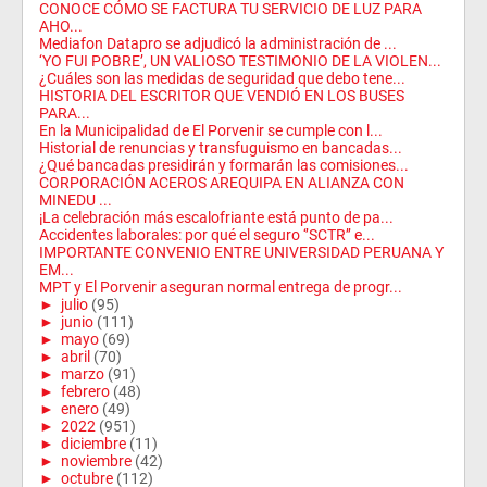
CONOCE CÓMO SE FACTURA TU SERVICIO DE LUZ PARA
AHO...
Mediafon Datapro se adjudicó la administración de ...
‘YO FUI POBRE’, UN VALIOSO TESTIMONIO DE LA VIOLEN...
¿Cuáles son las medidas de seguridad que debo tene...
HISTORIA DEL ESCRITOR QUE VENDIÓ EN LOS BUSES
PARA...
En la Municipalidad de El Porvenir se cumple con l...
Historial de renuncias y transfuguismo en bancadas...
¿Qué bancadas presidirán y formarán las comisiones...
CORPORACIÓN ACEROS AREQUIPA EN ALIANZA CON
MINEDU ...
¡La celebración más escalofriante está punto de pa...
Accidentes laborales: por qué el seguro ‘’SCTR’’ e...
IMPORTANTE CONVENIO ENTRE UNIVERSIDAD PERUANA Y
EM...
MPT y El Porvenir aseguran normal entrega de progr...
►
julio
(95)
►
junio
(111)
►
mayo
(69)
►
abril
(70)
►
marzo
(91)
►
febrero
(48)
►
enero
(49)
►
2022
(951)
►
diciembre
(11)
►
noviembre
(42)
►
octubre
(112)