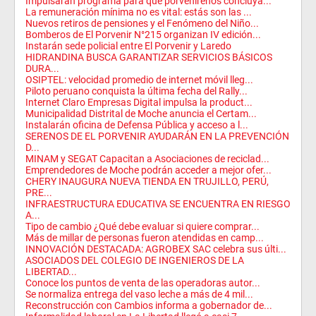
Impulsarán programa para que porvenireños concluya...
La remuneración mínima no es vital: estás son las ...
Nuevos retiros de pensiones y el Fenómeno del Niño...
Bomberos de El Porvenir N°215 organizan IV edición...
Instarán sede policial entre El Porvenir y Laredo
HIDRANDINA BUSCA GARANTIZAR SERVICIOS BÁSICOS
DURA...
OSIPTEL: velocidad promedio de internet móvil lleg...
Piloto peruano conquista la última fecha del Rally...
Internet Claro Empresas Digital impulsa la product...
Municipalidad Distrital de Moche anuncia el Certam...
Instalarán oficina de Defensa Pública y acceso a l...
SERENOS DE EL PORVENIR AYUDARÁN EN LA PREVENCIÓN
D...
MINAM y SEGAT Capacitan a Asociaciones de reciclad...
Emprendedores de Moche podrán acceder a mejor ofer...
CHERY INAUGURA NUEVA TIENDA EN TRUJILLO, PERÚ,
PRE...
INFRAESTRUCTURA EDUCATIVA SE ENCUENTRA EN RIESGO
A...
Tipo de cambio ¿Qué debe evaluar si quiere comprar...
Más de millar de personas fueron atendidas en camp...
INNOVACIÓN DESTACADA: AGROBEX SAC celebra sus últi...
ASOCIADOS DEL COLEGIO DE INGENIEROS DE LA
LIBERTAD...
Conoce los puntos de venta de las operadoras autor...
Se normaliza entrega del vaso leche a más de 4 mil...
Reconstrucción con Cambios informa a gobernador de...