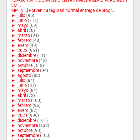
IMPORTANTE CONVENIO ENTRE UNIVERSIDAD PERUANA Y
EM...
MPT y El Porvenir aseguran normal entrega de progr...
►
julio
(95)
►
junio
(111)
►
mayo
(69)
►
abril
(70)
►
marzo
(91)
►
febrero
(48)
►
enero
(49)
►
2022
(951)
►
diciembre
(11)
►
noviembre
(42)
►
octubre
(112)
►
septiembre
(94)
►
agosto
(82)
►
julio
(84)
►
junio
(87)
►
mayo
(84)
►
abril
(72)
►
marzo
(100)
►
febrero
(96)
►
enero
(87)
►
2021
(996)
►
diciembre
(101)
►
noviembre
(132)
►
octubre
(98)
►
septiembre
(103)