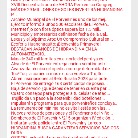
XVIII Descentralizado de AHORA Perú en Ica Congreg...
MÁS DE 29 MILLONES DE SOLES INVERTIRÁ HIDRANDINA
P...
Archivo Municipal de El Porvenir es uno de los mej...
Ejército informó a unos 300 escolares de El Porven...
Internet fijo con fibra óptica supera los 1.5 mill...
Municipio y empresarios definieron fecha de la Cal...
Lexus y el Séptimo Arte: Un Compromiso Cultural en...
Ecoferia Huanchaquito: ¡Bienvenida Primavera!
DESTACAN AVANCES DE HIDRANDINA EN LA
AUTOMATIZACIÓ...
Más de 240 mil familias en el norte del perú ya es...
Alcalde de El Porvenir entrega cocina semi industr...
Avanzada técnica ortopédica corrige deformidad de ...
Toc*Toc, la comedia más exitosa vuelve a Trujillo
Abren inscripciones al Reto Ruralia 2023 para pote...
El Porvenir: Se entregó 168 certificados de posesi...
Baja de servicio ¿qué debes de tener en cuenta par...
Cuatro consejos para proteger a tu celular de ataq...
Trujillo da un paso a la sostenibilidad botellones...
Impulsarán programa para que porvenireños concluya...
La remuneración mínima no es vital: estás son las ...
Nuevos retiros de pensiones y el Fenómeno del Niño...
Bomberos de El Porvenir N°215 organizan IV edición...
Instarán sede policial entre El Porvenir y Laredo
HIDRANDINA BUSCA GARANTIZAR SERVICIOS BÁSICOS
DURA...
OSIPTEL: velocidad promedio de internet móvil lleg...