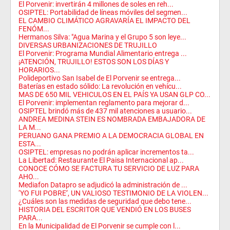
El Porvenir: invertirán 4 millones de soles en reh...
OSIPTEL: Portabilidad de líneas móviles del segmen...
EL CAMBIO CLIMÁTICO AGRAVARÍA EL IMPACTO DEL
FENÓM...
Hermanos Silva: "Agua Marina y el Grupo 5 son leye...
DIVERSAS URBANIZACIONES DE TRUJILLO
El Porvenir: Programa Mundial Alimentario entrega ...
¡ATENCIÓN, TRUJILLO! ESTOS SON LOS DÍAS Y
HORARIOS...
Polideportivo San Isabel de El Porvenir se entrega...
Baterías en estado sólido: La revolución en vehícu...
MAS DE 650 MIL VEHICULOS EN EL PAÍS YA USAN GLP CO...
El Porvenir: implementan reglamento para mejorar d...
OSIPTEL brindó más de 437 mil atenciones a usuario...
ANDREA MEDINA STEIN ES NOMBRADA EMBAJADORA DE
LA M...
PERUANO GANA PREMIO A LA DEMOCRACIA GLOBAL EN
ESTA...
OSIPTEL: empresas no podrán aplicar incrementos ta...
La Libertad: Restaurante El Paisa Internacional ap...
CONOCE CÓMO SE FACTURA TU SERVICIO DE LUZ PARA
AHO...
Mediafon Datapro se adjudicó la administración de ...
‘YO FUI POBRE’, UN VALIOSO TESTIMONIO DE LA VIOLEN...
¿Cuáles son las medidas de seguridad que debo tene...
HISTORIA DEL ESCRITOR QUE VENDIÓ EN LOS BUSES
PARA...
En la Municipalidad de El Porvenir se cumple con l...