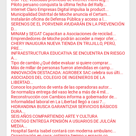
Piloto peruano conquista la última fecha del Rally...
Internet Claro Empresas Digital impulsa la product...
Municipalidad Distrital de Moche anuncia el Certam...
Instalarán oficina de Defensa Pública y acceso a l...
SERENOS DE EL PORVENIR AYUDARÁN EN LA PREVENCIÓN
D...
MINAM y SEGAT Capacitan a Asociaciones de reciclad...
Emprendedores de Moche podrán acceder a mejor ofer...
CHERY INAUGURA NUEVA TIENDA EN TRUJILLO, PERÚ,
PRE...
INFRAESTRUCTURA EDUCATIVA SE ENCUENTRA EN RIESGO
A...
Tipo de cambio ¿Qué debe evaluar si quiere comprar...
Más de millar de personas fueron atendidas en camp...
INNOVACIÓN DESTACADA: AGROBEX SAC celebra sus últi...
ASOCIADOS DEL COLEGIO DE INGENIEROS DE LA
LIBERTAD...
Conoce los puntos de venta de las operadoras autor...
Se normaliza entrega del vaso leche a más de 4 mil...
Reconstrucción con Cambios informa a gobernador de...
Informalidad laboral en La Libertad llegó a casi 7...
HIDRANDINA BUSCA GARANTIZAR SERVICIOS BÁSICOS
DURA...
SEIS AÑOS COMPARTIENDO ARTE Y CULTURA
CONTIGO ENTREGA PENSIÓN A USUARIOS DE JULCÁN
MEDIA...
Hospital Santa Isabel contará con moderna ambulanc...
Organización en casa: optimiza tiempo y espacio co...