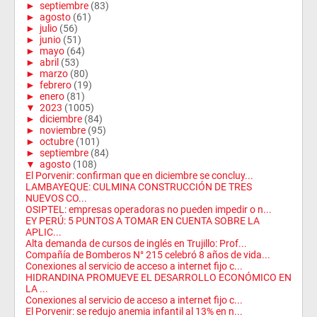
►
septiembre
(83)
►
agosto
(61)
►
julio
(56)
►
junio
(51)
►
mayo
(64)
►
abril
(53)
►
marzo
(80)
►
febrero
(19)
►
enero
(81)
▼
2023
(1005)
►
diciembre
(84)
►
noviembre
(95)
►
octubre
(101)
►
septiembre
(84)
▼
agosto
(108)
El Porvenir: confirman que en diciembre se concluy...
LAMBAYEQUE: CULMINA CONSTRUCCIÓN DE TRES
NUEVOS CO...
OSIPTEL: empresas operadoras no pueden impedir o n...
EY PERÚ: 5 PUNTOS A TOMAR EN CUENTA SOBRE LA
APLIC...
Alta demanda de cursos de inglés en Trujillo: Prof...
Compañía de Bomberos N° 215 celebró 8 años de vida...
Conexiones al servicio de acceso a internet fijo c...
HIDRANDINA PROMUEVE EL DESARROLLO ECONÓMICO EN
LA ...
Conexiones al servicio de acceso a internet fijo c...
El Porvenir: se redujo anemia infantil al 13% en n...