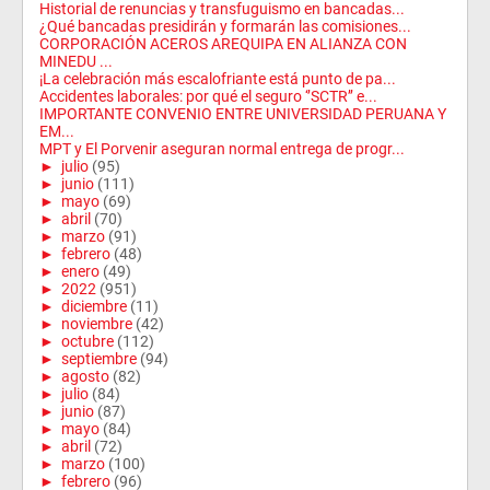
Historial de renuncias y transfuguismo en bancadas...
¿Qué bancadas presidirán y formarán las comisiones...
CORPORACIÓN ACEROS AREQUIPA EN ALIANZA CON
MINEDU ...
¡La celebración más escalofriante está punto de pa...
Accidentes laborales: por qué el seguro ‘’SCTR’’ e...
IMPORTANTE CONVENIO ENTRE UNIVERSIDAD PERUANA Y
EM...
MPT y El Porvenir aseguran normal entrega de progr...
►
julio
(95)
►
junio
(111)
►
mayo
(69)
►
abril
(70)
►
marzo
(91)
►
febrero
(48)
►
enero
(49)
►
2022
(951)
►
diciembre
(11)
►
noviembre
(42)
►
octubre
(112)
►
septiembre
(94)
►
agosto
(82)
►
julio
(84)
►
junio
(87)
►
mayo
(84)
►
abril
(72)
►
marzo
(100)
►
febrero
(96)