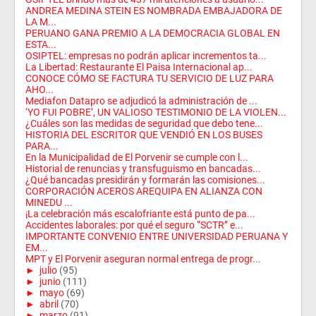
ANDREA MEDINA STEIN ES NOMBRADA EMBAJADORA DE
LA M...
PERUANO GANA PREMIO A LA DEMOCRACIA GLOBAL EN
ESTA...
OSIPTEL: empresas no podrán aplicar incrementos ta...
La Libertad: Restaurante El Paisa Internacional ap...
CONOCE CÓMO SE FACTURA TU SERVICIO DE LUZ PARA
AHO...
Mediafon Datapro se adjudicó la administración de ...
‘YO FUI POBRE’, UN VALIOSO TESTIMONIO DE LA VIOLEN...
¿Cuáles son las medidas de seguridad que debo tene...
HISTORIA DEL ESCRITOR QUE VENDIÓ EN LOS BUSES
PARA...
En la Municipalidad de El Porvenir se cumple con l...
Historial de renuncias y transfuguismo en bancadas...
¿Qué bancadas presidirán y formarán las comisiones...
CORPORACIÓN ACEROS AREQUIPA EN ALIANZA CON
MINEDU ...
¡La celebración más escalofriante está punto de pa...
Accidentes laborales: por qué el seguro ‘’SCTR’’ e...
IMPORTANTE CONVENIO ENTRE UNIVERSIDAD PERUANA Y
EM...
MPT y El Porvenir aseguran normal entrega de progr...
►
julio
(95)
►
junio
(111)
►
mayo
(69)
►
abril
(70)
►
marzo
(91)