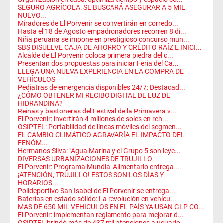
SEGURO AGRÍCOLA: SE BUSCARÁ ASEGURAR A 5 MIL
NUEVO...
Miradores de El Porvenir se convertirán en corredo...
Hasta el 18 de Agosto empadronadores recorren 8 di...
Niña peruana se impone en prestigioso concurso mun...
SBS DISUELVE CAJA DE AHORRO Y CRÉDITO RAÍZ E INICI...
Alcalde de El Porvenir coloca primera piedra del c...
Presentan dos propuestas para iniciar Feria del Ca...
LLEGA UNA NUEVA EXPERIENCIA EN LA COMPRA DE
VEHÍCULOS
Pediatras de emergencia disponibles 24/7: Destacad...
¿CÓMO OBTENER MI RECIBO DIGITAL DE LUZ DE
HIDRANDINA?
Reinas y bastoneras del Festival de la Primavera v...
El Porvenir: invertirán 4 millones de soles en reh...
OSIPTEL: Portabilidad de líneas móviles del segmen...
EL CAMBIO CLIMÁTICO AGRAVARÍA EL IMPACTO DEL
FENÓM...
Hermanos Silva: "Agua Marina y el Grupo 5 son leye...
DIVERSAS URBANIZACIONES DE TRUJILLO
El Porvenir: Programa Mundial Alimentario entrega ...
¡ATENCIÓN, TRUJILLO! ESTOS SON LOS DÍAS Y
HORARIOS...
Polideportivo San Isabel de El Porvenir se entrega...
Baterías en estado sólido: La revolución en vehícu...
MAS DE 650 MIL VEHICULOS EN EL PAÍS YA USAN GLP CO...
El Porvenir: implementan reglamento para mejorar d...
OSIPTEL brindó más de 437 mil atenciones a usuario...