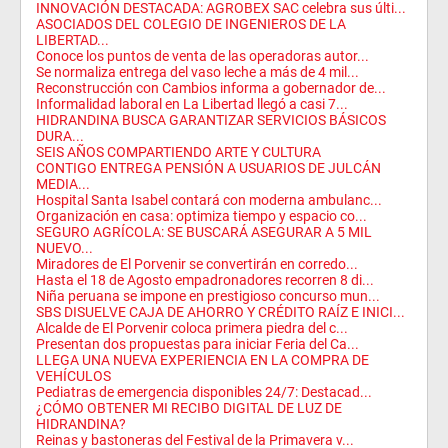
INNOVACIÓN DESTACADA: AGROBEX SAC celebra sus últi...
ASOCIADOS DEL COLEGIO DE INGENIEROS DE LA
LIBERTAD...
Conoce los puntos de venta de las operadoras autor...
Se normaliza entrega del vaso leche a más de 4 mil...
Reconstrucción con Cambios informa a gobernador de...
Informalidad laboral en La Libertad llegó a casi 7...
HIDRANDINA BUSCA GARANTIZAR SERVICIOS BÁSICOS
DURA...
SEIS AÑOS COMPARTIENDO ARTE Y CULTURA
CONTIGO ENTREGA PENSIÓN A USUARIOS DE JULCÁN
MEDIA...
Hospital Santa Isabel contará con moderna ambulanc...
Organización en casa: optimiza tiempo y espacio co...
SEGURO AGRÍCOLA: SE BUSCARÁ ASEGURAR A 5 MIL
NUEVO...
Miradores de El Porvenir se convertirán en corredo...
Hasta el 18 de Agosto empadronadores recorren 8 di...
Niña peruana se impone en prestigioso concurso mun...
SBS DISUELVE CAJA DE AHORRO Y CRÉDITO RAÍZ E INICI...
Alcalde de El Porvenir coloca primera piedra del c...
Presentan dos propuestas para iniciar Feria del Ca...
LLEGA UNA NUEVA EXPERIENCIA EN LA COMPRA DE
VEHÍCULOS
Pediatras de emergencia disponibles 24/7: Destacad...
¿CÓMO OBTENER MI RECIBO DIGITAL DE LUZ DE
HIDRANDINA?
Reinas y bastoneras del Festival de la Primavera v...