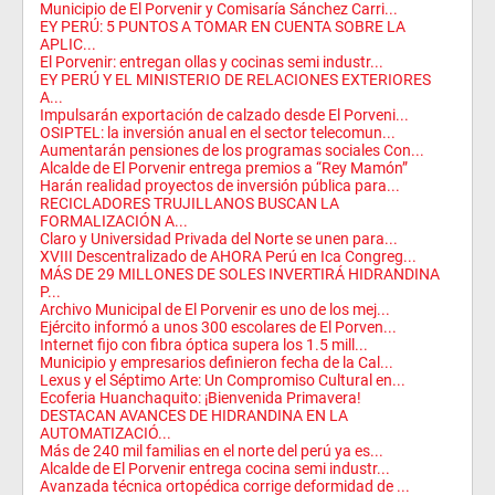
Municipio de El Porvenir y Comisaría Sánchez Carri...
EY PERÚ: 5 PUNTOS A TOMAR EN CUENTA SOBRE LA
APLIC...
El Porvenir: entregan ollas y cocinas semi industr...
EY PERÚ Y EL MINISTERIO DE RELACIONES EXTERIORES
A...
Impulsarán exportación de calzado desde El Porveni...
OSIPTEL: la inversión anual en el sector telecomun...
Aumentarán pensiones de los programas sociales Con...
Alcalde de El Porvenir entrega premios a “Rey Mamón”
Harán realidad proyectos de inversión pública para...
RECICLADORES TRUJILLANOS BUSCAN LA
FORMALIZACIÓN A...
Claro y Universidad Privada del Norte se unen para...
XVIII Descentralizado de AHORA Perú en Ica Congreg...
MÁS DE 29 MILLONES DE SOLES INVERTIRÁ HIDRANDINA
P...
Archivo Municipal de El Porvenir es uno de los mej...
Ejército informó a unos 300 escolares de El Porven...
Internet fijo con fibra óptica supera los 1.5 mill...
Municipio y empresarios definieron fecha de la Cal...
Lexus y el Séptimo Arte: Un Compromiso Cultural en...
Ecoferia Huanchaquito: ¡Bienvenida Primavera!
DESTACAN AVANCES DE HIDRANDINA EN LA
AUTOMATIZACIÓ...
Más de 240 mil familias en el norte del perú ya es...
Alcalde de El Porvenir entrega cocina semi industr...
Avanzada técnica ortopédica corrige deformidad de ...