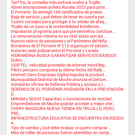
Toc*Toc, la comedia más exitosa vuelve a Trujillo
Abren inscripciones al Reto Ruralia 2023 para pote...
El Porvenir: Se entregó 168 certificados de posesi...
Baja de servicio ¿qué debes de tener en cuenta par...
Cuatro consejos para proteger a tu celular de ataq...
Trujillo da un paso a la sostenibilidad botellones...
Impulsarán programa para que porvenireños concluya...
La remuneración mínima no es vital: estás son las ...
Nuevos retiros de pensiones y el Fenómeno del Niño...
Bomberos de El Porvenir N°215 organizan IV edición...
Instarán sede policial entre El Porvenir y Laredo
HIDRANDINA BUSCA GARANTIZAR SERVICIOS BÁSICOS
DURA...
OSIPTEL: velocidad promedio de internet móvil lleg...
Piloto peruano conquista la última fecha del Rally...
Internet Claro Empresas Digital impulsa la product...
Municipalidad Distrital de Moche anuncia el Certam...
Instalarán oficina de Defensa Pública y acceso a l...
SERENOS DE EL PORVENIR AYUDARÁN EN LA PREVENCIÓN
D...
MINAM y SEGAT Capacitan a Asociaciones de reciclad...
Emprendedores de Moche podrán acceder a mejor ofer...
CHERY INAUGURA NUEVA TIENDA EN TRUJILLO, PERÚ,
PRE...
INFRAESTRUCTURA EDUCATIVA SE ENCUENTRA EN RIESGO
A...
Tipo de cambio ¿Qué debe evaluar si quiere comprar...
Más de millar de personas fueron atendidas en camp...