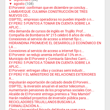
▼
agosto
(108)
El Porvenir: confirman que en diciembre se concluy...
LAMBAYEQUE: CULMINA CONSTRUCCIÓN DE TRES
NUEVOS CO...
OSIPTEL: empresas operadoras no pueden impedir o n...
EY PERÚ: 5 PUNTOS A TOMAR EN CUENTA SOBRE LA
APLIC...
Alta demanda de cursos de inglés en Trujillo: Prof...
Compañía de Bomberos N° 215 celebró 8 años de vida...
Conexiones al servicio de acceso a internet fijo c...
HIDRANDINA PROMUEVE EL DESARROLLO ECONÓMICO EN
LA ...
Conexiones al servicio de acceso a internet fijo c...
El Porvenir: se redujo anemia infantil al 13% en n...
Municipio de El Porvenir y Comisaría Sánchez Carri...
EY PERÚ: 5 PUNTOS A TOMAR EN CUENTA SOBRE LA
APLIC...
El Porvenir: entregan ollas y cocinas semi industr...
EY PERÚ Y EL MINISTERIO DE RELACIONES EXTERIORES
A...
Impulsarán exportación de calzado desde El Porveni...
OSIPTEL: la inversión anual en el sector telecomun...
Aumentarán pensiones de los programas sociales Con...
Alcalde de El Porvenir entrega premios a “Rey Mamón”
Harán realidad proyectos de inversión pública para...
RECICLADORES TRUJILLANOS BUSCAN LA
FORMALIZACIÓN A...
Claro y Universidad Privada del Norte se unen para...