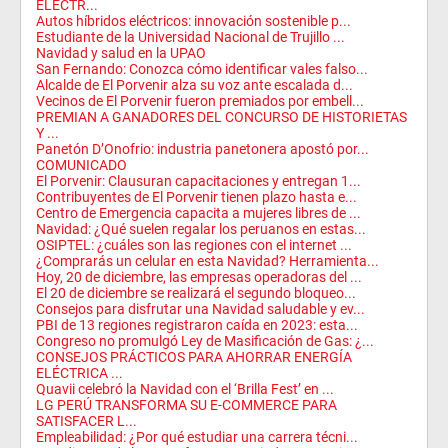
ELÉCTR...
Autos híbridos eléctricos: innovación sostenible p...
Estudiante de la Universidad Nacional de Trujillo ...
Navidad y salud en la UPAO
San Fernando: Conozca cómo identificar vales falso...
Alcalde de El Porvenir alza su voz ante escalada d...
Vecinos de El Porvenir fueron premiados por embell...
PREMIAN A GANADORES DEL CONCURSO DE HISTORIETAS
Y ...
Panetón D’Onofrio: industria panetonera apostó por...
COMUNICADO
El Porvenir: Clausuran capacitaciones y entregan 1...
Contribuyentes de El Porvenir tienen plazo hasta e...
Centro de Emergencia capacita a mujeres libres de ...
Navidad: ¿Qué suelen regalar los peruanos en estas...
OSIPTEL: ¿cuáles son las regiones con el internet ...
¿Comprarás un celular en esta Navidad? Herramienta...
Hoy, 20 de diciembre, las empresas operadoras del ...
El 20 de diciembre se realizará el segundo bloqueo...
Consejos para disfrutar una Navidad saludable y ev...
PBI de 13 regiones registraron caída en 2023: esta...
Congreso no promulgó Ley de Masificación de Gas: ¿...
CONSEJOS PRÁCTICOS PARA AHORRAR ENERGÍA
ELÉCTRICA ...
Quavii celebró la Navidad con el ‘Brilla Fest’ en ...
LG PERÚ TRANSFORMA SU E-COMMERCE PARA
SATISFACER L...
Empleabilidad: ¿Por qué estudiar una carrera técni...