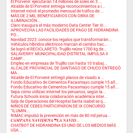
El Porvenir: ejecutarán 14 millones de soles en 3 ...
Alcalde de El Porvenir entrega reconocimientos a i...
Internet móvil: el promedio mensual de tráfico de ...
MÁS DE 2 MIL BENEFICIARIOS CON OBRA DE
ILUMINACIÓN...
Claro inaugura el más moderno Data Center Tier III...
APROVECHA LAS FACILIDADES DE PAGO DE HIDRANDINA
PO...
Navidad 2023: conoce los regalos que transformarán...
Vehículos híbridos eléctricos marcan el camino hac...
Se logró el RECICLARETO: Trujillo reúne 1700 kg de...
SALAVERRY: MUNICIPALIDAD DISTRITAL IMPULSA II
CAMP...
Empleo en empresas de Trujillo con hasta 10 trabaj...
ALCALDE PROVINCIAL DE SANTIAGO DE CHUCO ENTREGÓ
MA...
Alcalde de El Porvenir entregó planos de visado a ...
Fondo Educativo de Cementos Pacasmayo cumple 15 añ...
Fondo Educativo de Cementos Pacasmayo cumple 15 añ...
Sepa cómo utilizan internet los peruanos, según la...
Futura Schools inicia colaboración académica inter...
Sala de Operaciones del Hospital Santa Isabel se q...
NIÑOS DE CEBES PARTICIPARON DE IX CONCURSO
“ILUMIN...
RIMAC impulsó la prevención en más de 80 mil perua...
𝑪𝑨𝑴𝑷𝑨𝑵̃𝑨 𝑵𝑨𝑽𝑰𝑫𝑬𝑵̃𝑨 ❞𝑳𝑨 𝑵𝑨𝑽𝑰𝑫...
CHATBOT DE HIDRANDINA ES UNO DE LOS MEDIOS MÁS
USA...