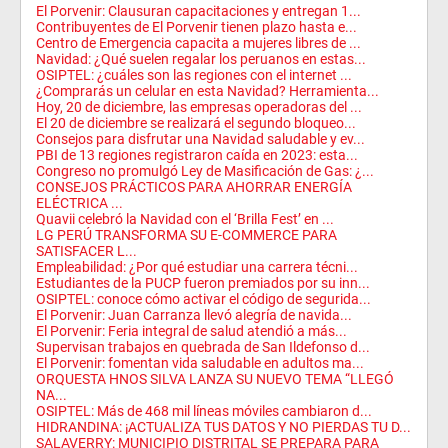
El Porvenir: Clausuran capacitaciones y entregan 1...
Contribuyentes de El Porvenir tienen plazo hasta e...
Centro de Emergencia capacita a mujeres libres de ...
Navidad: ¿Qué suelen regalar los peruanos en estas...
OSIPTEL: ¿cuáles son las regiones con el internet ...
¿Comprarás un celular en esta Navidad? Herramienta...
Hoy, 20 de diciembre, las empresas operadoras del ...
El 20 de diciembre se realizará el segundo bloqueo...
Consejos para disfrutar una Navidad saludable y ev...
PBI de 13 regiones registraron caída en 2023: esta...
Congreso no promulgó Ley de Masificación de Gas: ¿...
CONSEJOS PRÁCTICOS PARA AHORRAR ENERGÍA
ELÉCTRICA ...
Quavii celebró la Navidad con el ‘Brilla Fest’ en ...
LG PERÚ TRANSFORMA SU E-COMMERCE PARA
SATISFACER L...
Empleabilidad: ¿Por qué estudiar una carrera técni...
Estudiantes de la PUCP fueron premiados por su inn...
OSIPTEL: conoce cómo activar el código de segurida...
El Porvenir: Juan Carranza llevó alegría de navida...
El Porvenir: Feria integral de salud atendió a más...
Supervisan trabajos en quebrada de San Ildefonso d...
El Porvenir: fomentan vida saludable en adultos ma...
ORQUESTA HNOS SILVA LANZA SU NUEVO TEMA “LLEGÓ
NA...
OSIPTEL: Más de 468 mil líneas móviles cambiaron d...
HIDRANDINA: ¡ACTUALIZA TUS DATOS Y NO PIERDAS TU D...
SALAVERRY: MUNICIPIO DISTRITAL SE PREPARA PARA