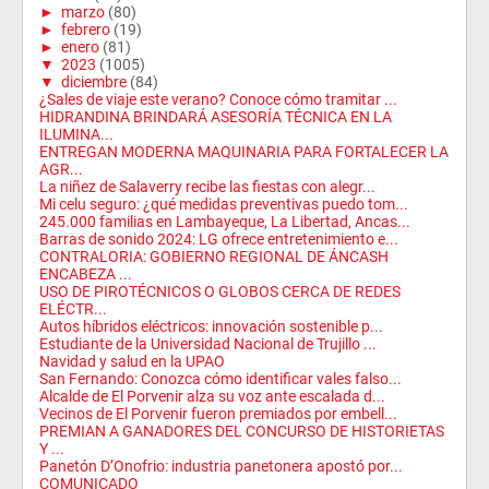
►
marzo
(80)
►
febrero
(19)
►
enero
(81)
▼
2023
(1005)
▼
diciembre
(84)
¿Sales de viaje este verano? Conoce cómo tramitar ...
HIDRANDINA BRINDARÁ ASESORÍA TÉCNICA EN LA
ILUMINA...
ENTREGAN MODERNA MAQUINARIA PARA FORTALECER LA
AGR...
La niñez de Salaverry recibe las fiestas con alegr...
Mi celu seguro: ¿qué medidas preventivas puedo tom...
245.000 familias en Lambayeque, La Libertad, Ancas...
Barras de sonido 2024: LG ofrece entretenimiento e...
CONTRALORIA: GOBIERNO REGIONAL DE ÁNCASH
ENCABEZA ...
USO DE PIROTÉCNICOS O GLOBOS CERCA DE REDES
ELÉCTR...
Autos híbridos eléctricos: innovación sostenible p...
Estudiante de la Universidad Nacional de Trujillo ...
Navidad y salud en la UPAO
San Fernando: Conozca cómo identificar vales falso...
Alcalde de El Porvenir alza su voz ante escalada d...
Vecinos de El Porvenir fueron premiados por embell...
PREMIAN A GANADORES DEL CONCURSO DE HISTORIETAS
Y ...
Panetón D’Onofrio: industria panetonera apostó por...
COMUNICADO