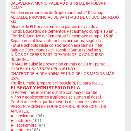
SALAVERRY: MUNICIPALIDAD DISTRITAL IMPULSA II
CAMP...
Empleo en empresas de Trujillo con hasta 10 trabaj...
ALCALDE PROVINCIAL DE SANTIAGO DE CHUCO ENTREGÓ
MA...
Alcalde de El Porvenir entregó planos de visado a ...
Fondo Educativo de Cementos Pacasmayo cumple 15 añ...
Fondo Educativo de Cementos Pacasmayo cumple 15 añ...
Sepa cómo utilizan internet los peruanos, según la...
Futura Schools inicia colaboración académica inter...
Sala de Operaciones del Hospital Santa Isabel se q...
NIÑOS DE CEBES PARTICIPARON DE IX CONCURSO
“ILUMIN...
RIMAC impulsó la prevención en más de 80 mil perua...
𝑪𝑨𝑴𝑷𝑨𝑵̃𝑨 𝑵𝑨𝑽𝑰𝑫𝑬𝑵̃𝑨 ❞𝑳𝑨 𝑵𝑨𝑽𝑰𝑫...
CHATBOT DE HIDRANDINA ES UNO DE LOS MEDIOS MÁS
USA...
Trujillo Limpio: preparan el ReciclaRETO para recu...
𝗘𝗟 𝗦𝗘𝗚𝗔𝗧 𝗬 𝗠𝗜𝗡𝗜𝗦𝗧𝗘𝗥𝗜𝗢 𝗗𝗘𝗟 𝗔...
El Porvenir es el primer distrito con mayor cantid...
Niños y adolescentes trujillanos se suman al desaf...
Cuatro aspectos que la mayoría desconoce sobre el ...
PRESENTACIÓN DE EQUIPOS ADQUIRIDOS CON LOS
APORTES...
►
noviembre
(95)
►
octubre
(101)
►
septiembre
(84)
►
agosto
(108)