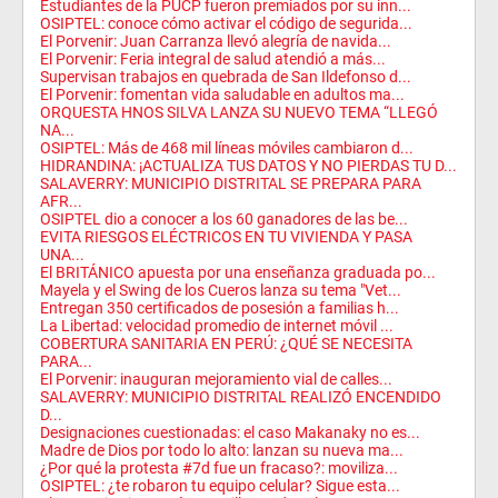
Estudiantes de la PUCP fueron premiados por su inn...
OSIPTEL: conoce cómo activar el código de segurida...
El Porvenir: Juan Carranza llevó alegría de navida...
El Porvenir: Feria integral de salud atendió a más...
Supervisan trabajos en quebrada de San Ildefonso d...
El Porvenir: fomentan vida saludable en adultos ma...
ORQUESTA HNOS SILVA LANZA SU NUEVO TEMA “LLEGÓ
NA...
OSIPTEL: Más de 468 mil líneas móviles cambiaron d...
HIDRANDINA: ¡ACTUALIZA TUS DATOS Y NO PIERDAS TU D...
SALAVERRY: MUNICIPIO DISTRITAL SE PREPARA PARA
AFR...
OSIPTEL dio a conocer a los 60 ganadores de las be...
EVITA RIESGOS ELÉCTRICOS EN TU VIVIENDA Y PASA
UNA...
El BRITÁNICO apuesta por una enseñanza graduada po...
Mayela y el Swing de los Cueros lanza su tema "Vet...
Entregan 350 certificados de posesión a familias h...
La Libertad: velocidad promedio de internet móvil ...
COBERTURA SANITARIA EN PERÚ: ¿QUÉ SE NECESITA
PARA...
El Porvenir: inauguran mejoramiento vial de calles...
SALAVERRY: MUNICIPIO DISTRITAL REALIZÓ ENCENDIDO
D...
Designaciones cuestionadas: el caso Makanaky no es...
Madre de Dios por todo lo alto: lanzan su nueva ma...
¿Por qué la protesta #7d fue un fracaso?: moviliza...
OSIPTEL: ¿te robaron tu equipo celular? Sigue esta...