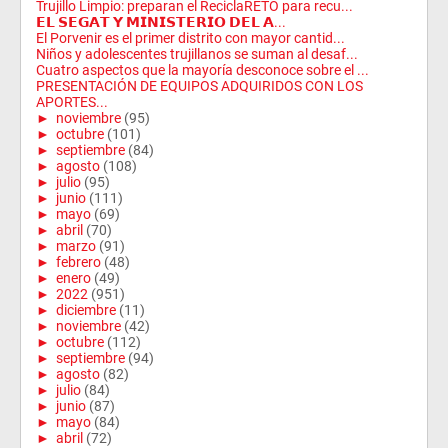
Trujillo Limpio: preparan el ReciclaRETO para recu...
𝗘𝗟 𝗦𝗘𝗚𝗔𝗧 𝗬 𝗠𝗜𝗡𝗜𝗦𝗧𝗘𝗥𝗜𝗢 𝗗𝗘𝗟 𝗔...
El Porvenir es el primer distrito con mayor cantid...
Niños y adolescentes trujillanos se suman al desaf...
Cuatro aspectos que la mayoría desconoce sobre el ...
PRESENTACIÓN DE EQUIPOS ADQUIRIDOS CON LOS
APORTES...
►
noviembre
(95)
►
octubre
(101)
►
septiembre
(84)
►
agosto
(108)
►
julio
(95)
►
junio
(111)
►
mayo
(69)
►
abril
(70)
►
marzo
(91)
►
febrero
(48)
►
enero
(49)
►
2022
(951)
►
diciembre
(11)
►
noviembre
(42)
►
octubre
(112)
►
septiembre
(94)
►
agosto
(82)
►
julio
(84)
►
junio
(87)
►
mayo
(84)
►
abril
(72)