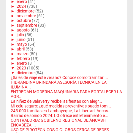
►
enero
(41)
►
2024
(738)
►
diciembre
(52)
►
noviembre
(61)
►
octubre
(77)
►
septiembre
(83)
►
agosto
(61)
►
julio
(56)
►
junio
(51)
►
mayo
(64)
►
abril
(53)
►
marzo
(80)
►
febrero
(19)
►
enero
(81)
▼
2023
(1005)
▼
diciembre
(84)
¿Sales de viaje este verano? Conoce cómo tramitar ...
HIDRANDINA BRINDARÁ ASESORÍA TÉCNICA EN LA
ILUMINA...
ENTREGAN MODERNA MAQUINARIA PARA FORTALECER LA
AGR...
La niñez de Salaverry recibe las fiestas con alegr...
Mi celu seguro: ¿qué medidas preventivas puedo tom...
245.000 familias en Lambayeque, La Libertad, Ancas...
Barras de sonido 2024: LG ofrece entretenimiento e...
CONTRALORIA: GOBIERNO REGIONAL DE ÁNCASH
ENCABEZA ...
USO DE PIROTÉCNICOS O GLOBOS CERCA DE REDES