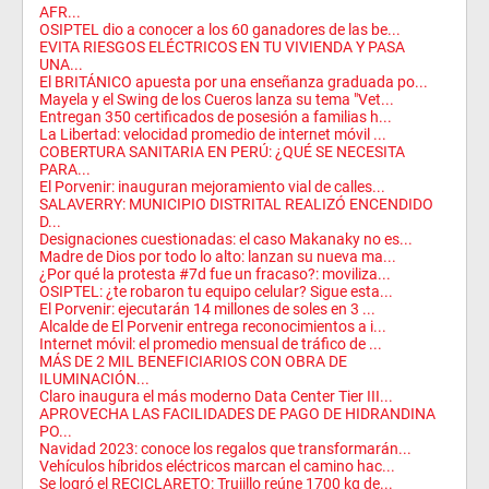
AFR...
OSIPTEL dio a conocer a los 60 ganadores de las be...
EVITA RIESGOS ELÉCTRICOS EN TU VIVIENDA Y PASA
UNA...
El BRITÁNICO apuesta por una enseñanza graduada po...
Mayela y el Swing de los Cueros lanza su tema "Vet...
Entregan 350 certificados de posesión a familias h...
La Libertad: velocidad promedio de internet móvil ...
COBERTURA SANITARIA EN PERÚ: ¿QUÉ SE NECESITA
PARA...
El Porvenir: inauguran mejoramiento vial de calles...
SALAVERRY: MUNICIPIO DISTRITAL REALIZÓ ENCENDIDO
D...
Designaciones cuestionadas: el caso Makanaky no es...
Madre de Dios por todo lo alto: lanzan su nueva ma...
¿Por qué la protesta #7d fue un fracaso?: moviliza...
OSIPTEL: ¿te robaron tu equipo celular? Sigue esta...
El Porvenir: ejecutarán 14 millones de soles en 3 ...
Alcalde de El Porvenir entrega reconocimientos a i...
Internet móvil: el promedio mensual de tráfico de ...
MÁS DE 2 MIL BENEFICIARIOS CON OBRA DE
ILUMINACIÓN...
Claro inaugura el más moderno Data Center Tier III...
APROVECHA LAS FACILIDADES DE PAGO DE HIDRANDINA
PO...
Navidad 2023: conoce los regalos que transformarán...
Vehículos híbridos eléctricos marcan el camino hac...
Se logró el RECICLARETO: Trujillo reúne 1700 kg de...