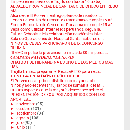
Empleo en empresas de Trujillo con hasta 10 trabaj...
ALCALDE PROVINCIAL DE SANTIAGO DE CHUCO ENTREGÓ
MA...
Alcalde de El Porvenir entregó planos de visado a ...
Fondo Educativo de Cementos Pacasmayo cumple 15 añ...
Fondo Educativo de Cementos Pacasmayo cumple 15 añ...
Sepa cómo utilizan internet los peruanos, según la...
Futura Schools inicia colaboración académica inter...
Sala de Operaciones del Hospital Santa Isabel se q...
NIÑOS DE CEBES PARTICIPARON DE IX CONCURSO
“ILUMIN...
RIMAC impulsó la prevención en más de 80 mil perua...
𝑪𝑨𝑴𝑷𝑨𝑵̃𝑨 𝑵𝑨𝑽𝑰𝑫𝑬𝑵̃𝑨 ❞𝑳𝑨 𝑵𝑨𝑽𝑰𝑫...
CHATBOT DE HIDRANDINA ES UNO DE LOS MEDIOS MÁS
USA...
Trujillo Limpio: preparan el ReciclaRETO para recu...
𝗘𝗟 𝗦𝗘𝗚𝗔𝗧 𝗬 𝗠𝗜𝗡𝗜𝗦𝗧𝗘𝗥𝗜𝗢 𝗗𝗘𝗟 𝗔...
El Porvenir es el primer distrito con mayor cantid...
Niños y adolescentes trujillanos se suman al desaf...
Cuatro aspectos que la mayoría desconoce sobre el ...
PRESENTACIÓN DE EQUIPOS ADQUIRIDOS CON LOS
APORTES...
►
noviembre
(95)
►
octubre
(101)
►
septiembre
(84)
►
agosto
(108)
►
julio
(95)
►
junio
(111)