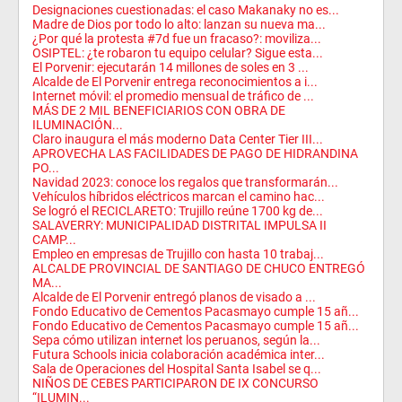
Designaciones cuestionadas: el caso Makanaky no es...
Madre de Dios por todo lo alto: lanzan su nueva ma...
¿Por qué la protesta #7d fue un fracaso?: moviliza...
OSIPTEL: ¿te robaron tu equipo celular? Sigue esta...
El Porvenir: ejecutarán 14 millones de soles en 3 ...
Alcalde de El Porvenir entrega reconocimientos a i...
Internet móvil: el promedio mensual de tráfico de ...
MÁS DE 2 MIL BENEFICIARIOS CON OBRA DE
ILUMINACIÓN...
Claro inaugura el más moderno Data Center Tier III...
APROVECHA LAS FACILIDADES DE PAGO DE HIDRANDINA
PO...
Navidad 2023: conoce los regalos que transformarán...
Vehículos híbridos eléctricos marcan el camino hac...
Se logró el RECICLARETO: Trujillo reúne 1700 kg de...
SALAVERRY: MUNICIPALIDAD DISTRITAL IMPULSA II
CAMP...
Empleo en empresas de Trujillo con hasta 10 trabaj...
ALCALDE PROVINCIAL DE SANTIAGO DE CHUCO ENTREGÓ
MA...
Alcalde de El Porvenir entregó planos de visado a ...
Fondo Educativo de Cementos Pacasmayo cumple 15 añ...
Fondo Educativo de Cementos Pacasmayo cumple 15 añ...
Sepa cómo utilizan internet los peruanos, según la...
Futura Schools inicia colaboración académica inter...
Sala de Operaciones del Hospital Santa Isabel se q...
NIÑOS DE CEBES PARTICIPARON DE IX CONCURSO
“ILUMIN...