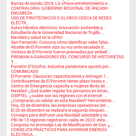
Barras de sonido 2024: LG ofrece entretenimiento e...
CONTRALORIA: GOBIERNO REGIONAL DE ÁNCASH
ENCABEZA ...
USO DE PIROTÉCNICOS O GLOBOS CERCA DE REDES
ELÉCTR...
Autos híbridos eléctricos: innovación sostenible p...
Estudiante de la Universidad Nacional de Trujillo ...
Navidad y salud en la UPAO
San Fernando: Conozca cómo identificar vales falso...
Alcalde de El Porvenir alza su voz ante escalada d...
Vecinos de El Porvenir fueron premiados por embell...
PREMIAN A GANADORES DEL CONCURSO DE HISTORIETAS
Y ...
Panetón D’Onofrio: industria panetonera apostó por...
COMUNICADO
El Porvenir: Clausuran capacitaciones y entregan 1...
Contribuyentes de El Porvenir tienen plazo hasta e...
Centro de Emergencia capacita a mujeres libres de ...
Navidad: ¿Qué suelen regalar los peruanos en estas...
OSIPTEL: ¿cuáles son las regiones con el internet ...
¿Comprarás un celular en esta Navidad? Herramienta...
Hoy, 20 de diciembre, las empresas operadoras del ...
El 20 de diciembre se realizará el segundo bloqueo...
Consejos para disfrutar una Navidad saludable y ev...
PBI de 13 regiones registraron caída en 2023: esta...
Congreso no promulgó Ley de Masificación de Gas: ¿...
CONSEJOS PRÁCTICOS PARA AHORRAR ENERGÍA
ELÉCTRICA ...