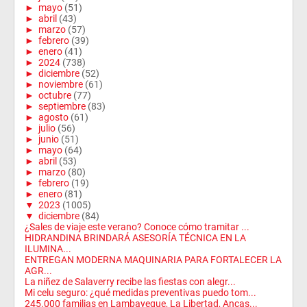
►
mayo
(51)
►
abril
(43)
►
marzo
(57)
►
febrero
(39)
►
enero
(41)
►
2024
(738)
►
diciembre
(52)
►
noviembre
(61)
►
octubre
(77)
►
septiembre
(83)
►
agosto
(61)
►
julio
(56)
►
junio
(51)
►
mayo
(64)
►
abril
(53)
►
marzo
(80)
►
febrero
(19)
►
enero
(81)
▼
2023
(1005)
▼
diciembre
(84)
¿Sales de viaje este verano? Conoce cómo tramitar ...
HIDRANDINA BRINDARÁ ASESORÍA TÉCNICA EN LA
ILUMINA...
ENTREGAN MODERNA MAQUINARIA PARA FORTALECER LA
AGR...
La niñez de Salaverry recibe las fiestas con alegr...
Mi celu seguro: ¿qué medidas preventivas puedo tom...
245.000 familias en Lambayeque, La Libertad, Ancas...