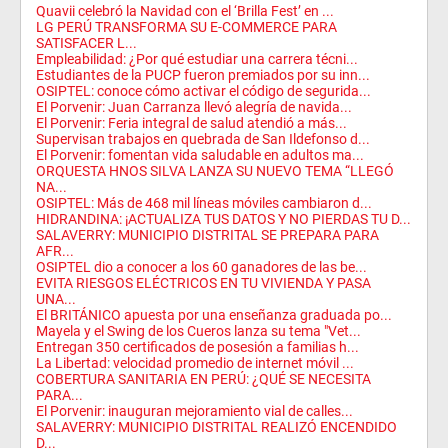
Quavii celebró la Navidad con el ‘Brilla Fest’ en ...
LG PERÚ TRANSFORMA SU E-COMMERCE PARA
SATISFACER L...
Empleabilidad: ¿Por qué estudiar una carrera técni...
Estudiantes de la PUCP fueron premiados por su inn...
OSIPTEL: conoce cómo activar el código de segurida...
El Porvenir: Juan Carranza llevó alegría de navida...
El Porvenir: Feria integral de salud atendió a más...
Supervisan trabajos en quebrada de San Ildefonso d...
El Porvenir: fomentan vida saludable en adultos ma...
ORQUESTA HNOS SILVA LANZA SU NUEVO TEMA “LLEGÓ
NA...
OSIPTEL: Más de 468 mil líneas móviles cambiaron d...
HIDRANDINA: ¡ACTUALIZA TUS DATOS Y NO PIERDAS TU D...
SALAVERRY: MUNICIPIO DISTRITAL SE PREPARA PARA
AFR...
OSIPTEL dio a conocer a los 60 ganadores de las be...
EVITA RIESGOS ELÉCTRICOS EN TU VIVIENDA Y PASA
UNA...
El BRITÁNICO apuesta por una enseñanza graduada po...
Mayela y el Swing de los Cueros lanza su tema "Vet...
Entregan 350 certificados de posesión a familias h...
La Libertad: velocidad promedio de internet móvil ...
COBERTURA SANITARIA EN PERÚ: ¿QUÉ SE NECESITA
PARA...
El Porvenir: inauguran mejoramiento vial de calles...
SALAVERRY: MUNICIPIO DISTRITAL REALIZÓ ENCENDIDO
D...