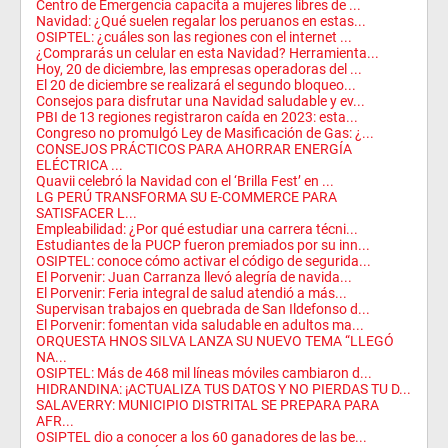
Centro de Emergencia capacita a mujeres libres de ...
Navidad: ¿Qué suelen regalar los peruanos en estas...
OSIPTEL: ¿cuáles son las regiones con el internet ...
¿Comprarás un celular en esta Navidad? Herramienta...
Hoy, 20 de diciembre, las empresas operadoras del ...
El 20 de diciembre se realizará el segundo bloqueo...
Consejos para disfrutar una Navidad saludable y ev...
PBI de 13 regiones registraron caída en 2023: esta...
Congreso no promulgó Ley de Masificación de Gas: ¿...
CONSEJOS PRÁCTICOS PARA AHORRAR ENERGÍA
ELÉCTRICA ...
Quavii celebró la Navidad con el ‘Brilla Fest’ en ...
LG PERÚ TRANSFORMA SU E-COMMERCE PARA
SATISFACER L...
Empleabilidad: ¿Por qué estudiar una carrera técni...
Estudiantes de la PUCP fueron premiados por su inn...
OSIPTEL: conoce cómo activar el código de segurida...
El Porvenir: Juan Carranza llevó alegría de navida...
El Porvenir: Feria integral de salud atendió a más...
Supervisan trabajos en quebrada de San Ildefonso d...
El Porvenir: fomentan vida saludable en adultos ma...
ORQUESTA HNOS SILVA LANZA SU NUEVO TEMA “LLEGÓ
NA...
OSIPTEL: Más de 468 mil líneas móviles cambiaron d...
HIDRANDINA: ¡ACTUALIZA TUS DATOS Y NO PIERDAS TU D...
SALAVERRY: MUNICIPIO DISTRITAL SE PREPARA PARA
AFR...
OSIPTEL dio a conocer a los 60 ganadores de las be...