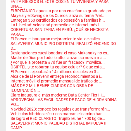
EVITA RIESGOS ELÉCTRICOS EN TU VIVIENDA Y PASA
UNA...
El BRITÁNICO apuesta por una enseñanza graduada po...
Mayela y el Swing de los Cueros lanza su tema "Vet...
Entregan 350 certificados de posesión a familias h...
La Libertad: velocidad promedio de internet móvil ...
COBERTURA SANITARIA EN PERÚ: ¿QUÉ SE NECESITA
PARA...
El Porvenir: inauguran mejoramiento vial de calles...
SALAVERRY: MUNICIPIO DISTRITAL REALIZÓ ENCENDIDO
D...
Designaciones cuestionadas: el caso Makanaky no es...
Madre de Dios por todo lo alto: lanzan su nueva ma...
¿Por qué la protesta #7d fue un fracaso?: moviliza...
OSIPTEL: ¿te robaron tu equipo celular? Sigue esta...
El Porvenir: ejecutarán 14 millones de soles en 3 ...
Alcalde de El Porvenir entrega reconocimientos a i...
Internet móvil: el promedio mensual de tráfico de ...
MÁS DE 2 MIL BENEFICIARIOS CON OBRA DE
ILUMINACIÓN...
Claro inaugura el más moderno Data Center Tier III...
APROVECHA LAS FACILIDADES DE PAGO DE HIDRANDINA
PO...
Navidad 2023: conoce los regalos que transformarán...
Vehículos híbridos eléctricos marcan el camino hac...
Se logró el RECICLARETO: Trujillo reúne 1700 kg de...
SALAVERRY: MUNICIPALIDAD DISTRITAL IMPULSA II
CAMP...