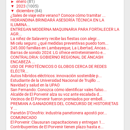
►
enero
(81)
▼
2023
(1005)
▼
diciembre
(84)
¿Sales de viaje este verano? Conoce cómo tramitar ...
HIDRANDINA BRINDARÁ ASESORÍA TÉCNICA EN LA
ILUMINA...
ENTREGAN MODERNA MAQUINARIA PARA FORTALECER LA
AGR...
La niñez de Salaverry recibe las fiestas con alegr...
Mi celu seguro: ¿qué medidas preventivas puedo tom...
245.000 familias en Lambayeque, La Libertad, Ancas...
Barras de sonido 2024: LG ofrece entretenimiento e...
CONTRALORIA: GOBIERNO REGIONAL DE ÁNCASH
ENCABEZA ...
USO DE PIROTÉCNICOS O GLOBOS CERCA DE REDES
ELÉCTR...
Autos híbridos eléctricos: innovación sostenible p...
Estudiante de la Universidad Nacional de Trujillo ...
Navidad y salud en la UPAO
San Fernando: Conozca cómo identificar vales falso...
Alcalde de El Porvenir alza su voz ante escalada d...
Vecinos de El Porvenir fueron premiados por embell...
PREMIAN A GANADORES DEL CONCURSO DE HISTORIETAS
Y ...
Panetón D’Onofrio: industria panetonera apostó por...
COMUNICADO
El Porvenir: Clausuran capacitaciones y entregan 1...
Contribuyentes de El Porvenir tienen plazo hasta e...