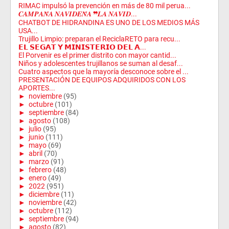
RIMAC impulsó la prevención en más de 80 mil perua...
𝑪𝑨𝑴𝑷𝑨𝑵̃𝑨 𝑵𝑨𝑽𝑰𝑫𝑬𝑵̃𝑨 ❞𝑳𝑨 𝑵𝑨𝑽𝑰𝑫...
CHATBOT DE HIDRANDINA ES UNO DE LOS MEDIOS MÁS
USA...
Trujillo Limpio: preparan el ReciclaRETO para recu...
𝗘𝗟 𝗦𝗘𝗚𝗔𝗧 𝗬 𝗠𝗜𝗡𝗜𝗦𝗧𝗘𝗥𝗜𝗢 𝗗𝗘𝗟 𝗔...
El Porvenir es el primer distrito con mayor cantid...
Niños y adolescentes trujillanos se suman al desaf...
Cuatro aspectos que la mayoría desconoce sobre el ...
PRESENTACIÓN DE EQUIPOS ADQUIRIDOS CON LOS
APORTES...
►
noviembre
(95)
►
octubre
(101)
►
septiembre
(84)
►
agosto
(108)
►
julio
(95)
►
junio
(111)
►
mayo
(69)
►
abril
(70)
►
marzo
(91)
►
febrero
(48)
►
enero
(49)
►
2022
(951)
►
diciembre
(11)
►
noviembre
(42)
►
octubre
(112)
►
septiembre
(94)
►
agosto
(82)