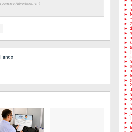
►
sponsive Advertisement
►
a
►
m
►
f
►
e
►
2
►
d
►
n
►
o
►
s
►
a
►
j
illando
►
j
►
►
a
►
m
►
f
►
e
►
2
►
d
►
n
►
o
►
s
►
a
►
j
►
j
►
►
a