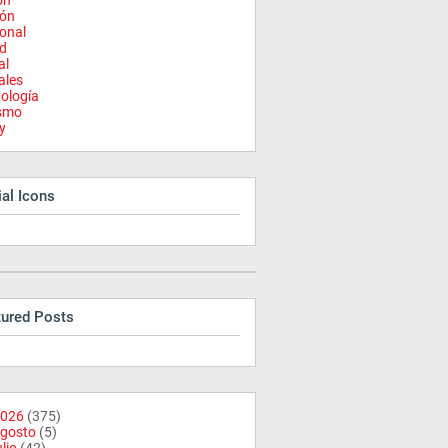
on
ión
onal
d
al
ales
ología
ismo
y
al Icons
tured Posts
026
(375)
gosto
(5)