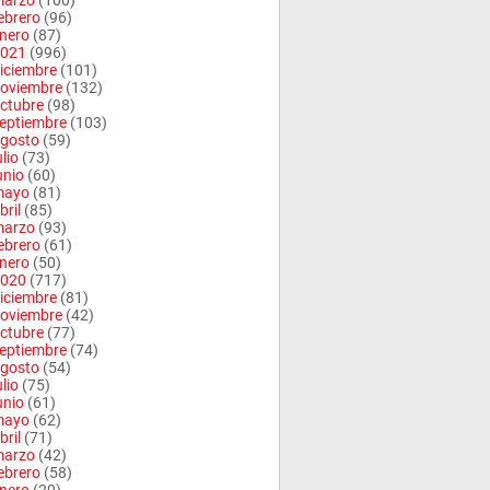
arzo
(100)
ebrero
(96)
nero
(87)
021
(996)
iciembre
(101)
oviembre
(132)
ctubre
(98)
eptiembre
(103)
gosto
(59)
ulio
(73)
unio
(60)
mayo
(81)
bril
(85)
arzo
(93)
ebrero
(61)
nero
(50)
020
(717)
iciembre
(81)
oviembre
(42)
ctubre
(77)
eptiembre
(74)
gosto
(54)
ulio
(75)
unio
(61)
mayo
(62)
bril
(71)
arzo
(42)
ebrero
(58)