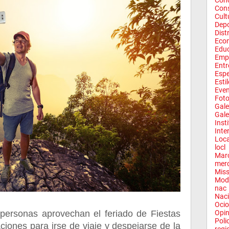
Conc
Con
Cult
Depo
Dist
Eco
Edu
Emp
Entr
Espe
Esti
Eve
Fot
Gale
Gale
Inst
Inte
Loca
locl
Mar
mer
Miss
Mod
nac
Naci
Ocio
personas aprovechan el feriado de Fiestas
Opin
Poli
ciones para irse de viaje y despejarse de la