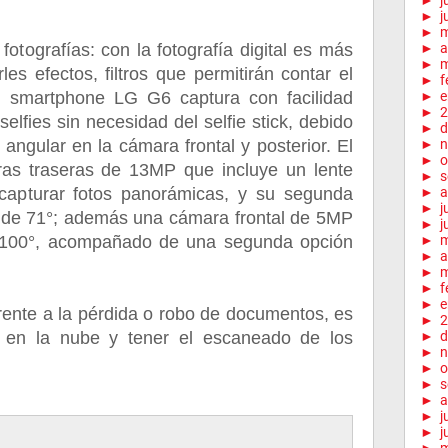
►
j
►
j
►
 fotografías: con la fotografía digital es más
►
a
►
m
rles efectos, filtros que permitirán contar el
►
f
 el smartphone LG G6 captura con facilidad
►
e
►
2
selfies sin necesidad del selfie stick, debido
►
d
 angular en la cámara frontal y posterior. El
►
n
►
o
ras traseras de 13MP que incluye un lente
►
s
capturar fotos panorámicas, y su segunda
►
a
►
j
 de 71°; además una cámara frontal de 5MP
►
j
 100°, acompañado de una segunda opción
►
►
a
►
m
►
f
►
e
rente a la pérdida o robo de documentos, es
►
2
s en la nube y tener el escaneado de los
►
d
►
n
►
o
►
s
►
a
►
j
►
j