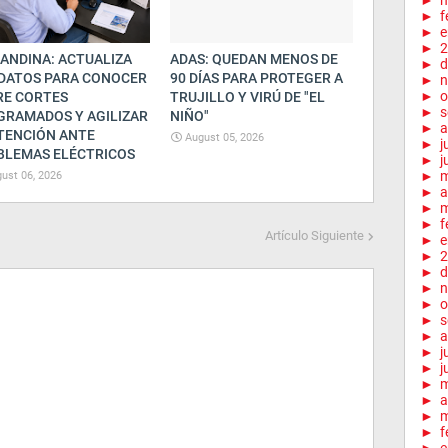
►
m
►
f
►
e
►
2
ANDINA: ACTUALIZA
ADAS: QUEDAN MENOS DE
►
d
 DATOS PARA CONOCER
90 DÍAS PARA PROTEGER A
►
n
►
o
RE CORTES
TRUJILLO Y VIRÚ DE "EL
►
s
GRAMADOS Y AGILIZAR
NIÑO"
►
a
TENCIÓN ANTE
August 05, 2026
►
j
BLEMAS ELÉCTRICOS
►
j
►
ust 06, 2026
►
a
►
m
►
f
Artículo Siguiente
►
e
►
2
►
d
►
n
►
o
►
s
►
a
►
j
►
j
►
►
a
►
m
►
f