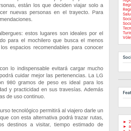
regi
rsonas, están los que deciden viajar solo a
Reg
Regi
cer nuevas personas en el trayecto. Para
Salu
comendaciones.
Soci
Soci
Tecn
lbergues: estos lugares son ideales por el
Tur
Vóle
odo para el mochilero que busca el menos
 los espacios recomendables para conocer
Soci
r con lo indispensable evitará cargar mucho
 podrá cuidar mejor las pertenencias. La LG
n 980 gramos de peso es ideal para los
ad y practicidad en sus travesías. Además
Fea
ras de uso continuo.
rso tecnológico permitirá al viajero darle un
ue con esta alternativa podrá trazar rutas,
►
2
os destinos a visitar, tiempo estimado de
►
a