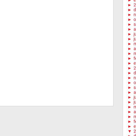
►
e
►
2
►
d
►
n
►
o
►
s
►
a
►
j
►
j
►
►
a
►
m
►
f
►
e
►
2
►
d
►
n
►
o
►
s
►
a
►
j
►
j
►
►
a
►
m
►
f
►
e
▼
2