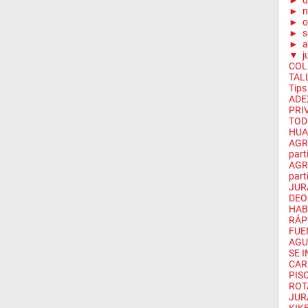
►
d
►
n
►
o
►
s
►
a
▼
j
COL
TALL
Tips
ADE
PRIV
TOD
HUA
AGR
part
AGR
part
JUR
DEO
HAB
RÁP
FUE
AGUA
SE 
CAR
PIS
ROT
JUR