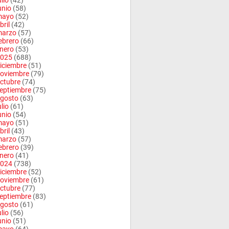
ulio
(42)
unio
(58)
mayo
(52)
bril
(42)
arzo
(57)
ebrero
(66)
nero
(53)
025
(688)
iciembre
(51)
oviembre
(79)
ctubre
(74)
eptiembre
(75)
gosto
(63)
ulio
(61)
unio
(54)
mayo
(51)
bril
(43)
arzo
(57)
ebrero
(39)
nero
(41)
024
(738)
iciembre
(52)
oviembre
(61)
ctubre
(77)
eptiembre
(83)
gosto
(61)
ulio
(56)
unio
(51)