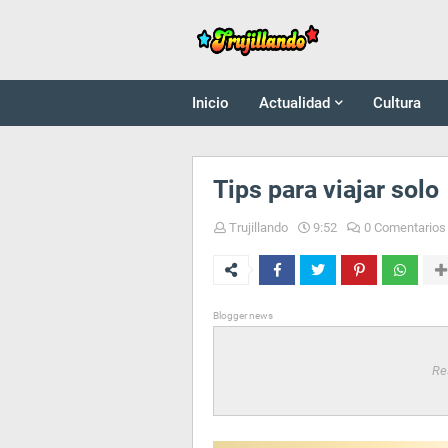
Inicio
Actualidad
Cultura
Tips para viajar solo
Trujillando
9:52
0 Comentarios
Blogger news
Re