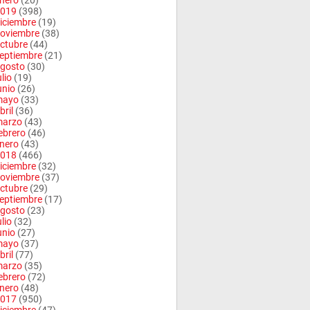
nero
(20)
019
(398)
iciembre
(19)
oviembre
(38)
ctubre
(44)
eptiembre
(21)
gosto
(30)
ulio
(19)
unio
(26)
mayo
(33)
bril
(36)
arzo
(43)
ebrero
(46)
nero
(43)
018
(466)
iciembre
(32)
oviembre
(37)
ctubre
(29)
eptiembre
(17)
gosto
(23)
ulio
(32)
unio
(27)
mayo
(37)
bril
(77)
arzo
(35)
ebrero
(72)
nero
(48)
017
(950)