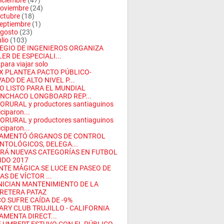
iciembre
(47)
oviembre
(24)
ctubre
(18)
eptiembre
(1)
gosto
(23)
ulio
(103)
EGIO DE INGENIEROS ORGANIZA
ER DE ESPECIALI...
 para viajar solo
X PLANTEA PACTO PÚBLICO-
ADO DE ALTO NIVEL P...
O LISTO PARA EL MUNDIAL
NCHACO LONGBOARD REP...
ORURAL y productores santiaguinos
iciparon...
ORURAL y productores santiaguinos
iciparon...
AMENTÓ ÓRGANOS DE CONTROL
NTOLÓGICOS, DELEGA...
RÁ NUEVAS CATEGORÍAS EN FUTBOL
IDO 2017
NTE MÁGICA SE LUCE EN PASEO DE
S DE VÍCTOR ...
INICIAN MANTENIMIENTO DE LA
RETERA PATAZ
CO SUFRE CAÍDA DE -9%
ARY CLUB TRUJILLO - CALIFORNIA
AMENTA DIRECT...