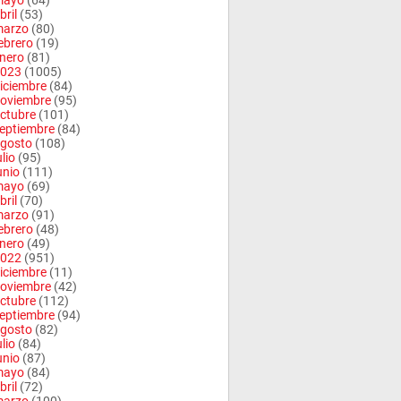
mayo
(64)
bril
(53)
arzo
(80)
ebrero
(19)
nero
(81)
023
(1005)
iciembre
(84)
oviembre
(95)
ctubre
(101)
eptiembre
(84)
gosto
(108)
ulio
(95)
unio
(111)
mayo
(69)
bril
(70)
arzo
(91)
ebrero
(48)
nero
(49)
022
(951)
iciembre
(11)
oviembre
(42)
ctubre
(112)
eptiembre
(94)
gosto
(82)
ulio
(84)
unio
(87)
mayo
(84)
bril
(72)