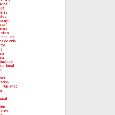
iertos
sejos
ura
rtes
ritos
nomía
cación
resa
evista
ctáculos
los de Vida
ntos
os
ria
ría
itucional
rnacional
l
cas
cados
 Trujillando
a
onal
ión
ciales