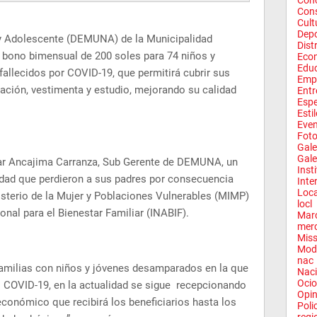
Conc
Con
Cult
Depo
 y Adolescente (DEMUNA) de la Municipalidad
Dist
un bono bimensual de 200 soles para 74 niños y
Eco
Edu
allecidos por COVID-19, que permitirá cubrir sus
Emp
ación, vestimenta y estudio, mejorando su calidad
Entr
Espe
Esti
Eve
Fot
Gale
Gale
ilar Ancajima Carranza, Sub Gerente de DEMUNA, un
Inst
dad que perdieron a sus padres por consecuencia
Inte
Loca
isterio de la Mujer y Poblaciones Vulnerables (MIMP)
locl
onal para el Bienestar Familiar (INABIF).
Mar
mer
Miss
Mod
nac
familias con niños y jóvenes desamparados en la que
Naci
Ocio
no COVID-19, en la actualidad se sigue recepcionando
Opin
económico que recibirá los beneficiarios hasta los
Poli