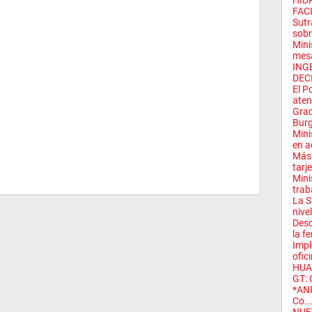
HID
FACI
Sutr
sobre
Mini
mesa
ING
DEC
El P
atenc
Grac
Burg
Mini
en ae
Más 
tarje
Mini
trab
La S
nivel
Desc
la fe
Impl
ofic
HUA
GT: 
*ANP
Co..