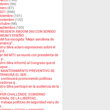
arzo
(100)
ebrero
(96)
nero
(87)
021
(996)
iciembre
(101)
oviembre
(132)
ctubre
(98)
eptiembre
(103)
PRESENTA XBOOM 360 CON SONIDO
MIUM Y DISEÑO ...
M fue escogida “Mejor aerolínea de
mérica”...
stro Silva aclaró expresiones sobre el
l d...
lar del MTC se reunió con presidenta de
 p...
stro Silva informó al Congreso que el
upue...
 MANTENIMIENTO PREVENTIVO SE
RINGIRÁ EL SER...
continuará promoviendo políticas
vadoras q...
stro Silva participó en la audiencia de la
..
PER CHALLENGE: GOBIERNO
IONAL DE LA LIBERTAD...
trabaja políticas de seguridad vial y de
s...