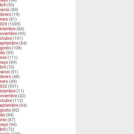
mayo
(64)
bril
(53)
arzo
(80)
ebrero
(19)
nero
(81)
023
(1005)
iciembre
(84)
oviembre
(95)
ctubre
(101)
eptiembre
(84)
gosto
(108)
ulio
(95)
unio
(111)
mayo
(69)
bril
(70)
arzo
(91)
ebrero
(48)
nero
(49)
022
(951)
iciembre
(11)
oviembre
(42)
ctubre
(112)
eptiembre
(94)
gosto
(82)
ulio
(84)
unio
(87)
mayo
(84)
bril
(72)