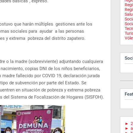
regi
idades básicas”, expresó.
Reg
Regi
Salu
Soci
ostuvo que harán múltiples gestiones ante los
Soci
Tecn
temas sociales para ayudar a las personas
Tur
es y extrema pobreza del distrito zapatero.
Vóle
Soci
dre o la madre (sobreviviente) adjuntando cualquiera
nacimiento, copias DNI de los niños beneficiarios,
 o madre fallecido por COVID 19, declaración jurada
 tipo de subvención por parte del Estado. Se
ncuentren en situación de pobreza y extrema pobreza
Fea
s del Sistema de Focalización de Hogares (SISFOH).
►
2
►
a