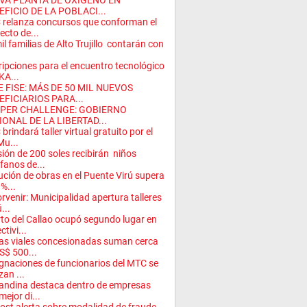
VA PLANTA DE OXÍGENO EN
EFICIO DE LA POBLACI...
relanza concursos que conforman el
ecto de...
il familias de Alto Trujillo contarán con
ripciones para el encuentro tecnológico
KA...
E FISE: MÁS DE 50 MIL NUEVOS
EFICIARIOS PARA...
PER CHALLENGE: GOBIERNO
IONAL DE LA LIBERTAD...
brindará taller virtual gratuito por el
Mu...
ión de 200 soles recibirán niños
fanos de...
ución de obras en el Puente Virú supera
0%...
orvenir: Municipalidad apertura talleres
...
to del Callao ocupó segundo lugar en
tivi...
s viales concesionadas suman cerca
S$ 500...
gnaciones de funcionarios del MTC se
zan ...
andina destaca dentro de empresas
mejor di...