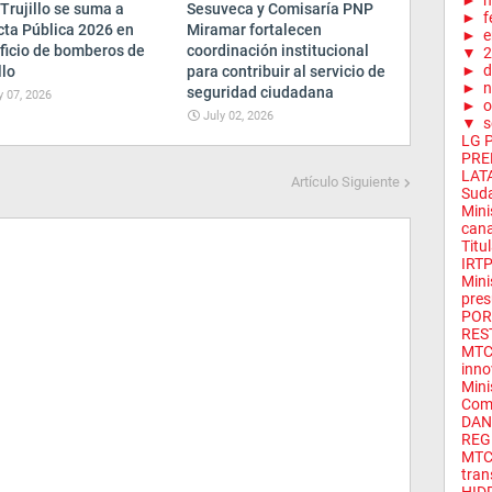
►
m
Trujillo se suma a
Sesuveca y Comisaría PNP
►
f
cta Pública 2026 en
Miramar fortalecen
►
e
ficio de bomberos de
coordinación institucional
▼
2
►
d
llo
para contribuir al servicio de
►
n
seguridad ciudadana
y 07, 2026
►
o
July 02, 2026
▼
s
LG 
PRE
LATA
Artículo Siguiente
Suda
Mini
cana
Titu
IRTP
Mini
pres
POR
REST
MTC 
inno
Mini
Com.
DAN
REG
MTC 
tran