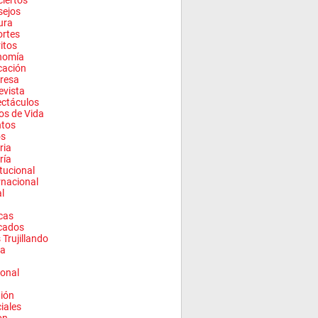
iertos
sejos
ura
rtes
ritos
nomía
cación
resa
evista
ctáculos
los de Vida
ntos
os
ria
ría
itucional
rnacional
l
cas
cados
 Trujillando
a
onal
ión
ciales