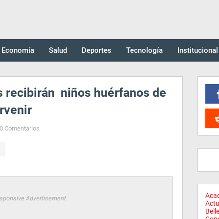
Economía
Salud
Deportes
Tecnología
Institucional
 recibirán niños huérfanos de
rvenir
0 Comentarios
Aca
sponsive Advertisement
Actu
Bell