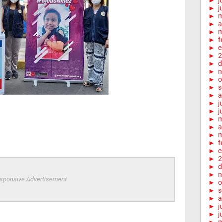
►
j
►
j
►
►
a
►
m
►
f
►
e
►
2
►
d
►
n
►
o
►
s
►
a
►
j
►
j
►
►
a
►
m
►
f
►
e
►
2
►
d
►
n
sponsive Advertisement
►
o
►
s
►
a
►
j
►
j