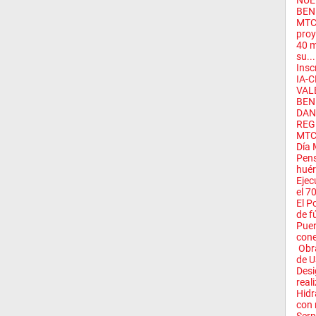
NUE
BEN
MTC 
proy
40 m
su...
Insc
IA-C
VAL
BEN
DAN
REG
MTC 
Día 
Pens
huér
Ejec
el 7
El P
de fú
Puer
conec
Obra
de U
Desi
reali
Hidr
con 