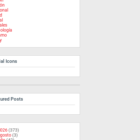
on
ión
onal
d
al
ales
ología
ismo
y
al Icons
tured Posts
026
(373)
gosto
(3)