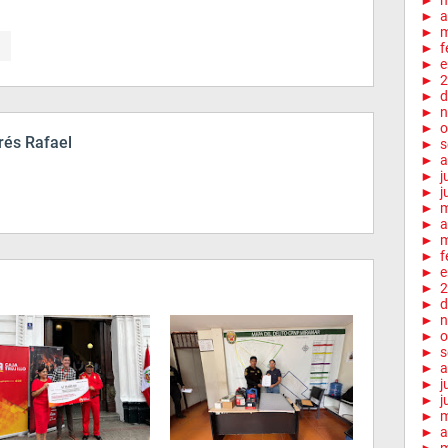
►
►
a
►
m
►
f
►
e
►
2
►
d
►
n
►
o
és Rafael
►
s
►
a
►
j
►
j
►
►
a
►
m
►
f
►
e
►
2
►
d
►
n
►
o
►
s
►
a
►
j
►
j
►
►
a