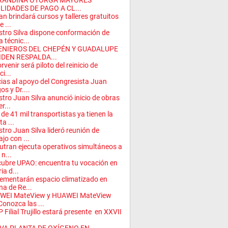
RANDINA OTORGA MAYORES
LIDADES DE PAGO A CL...
an brindará cursos y talleres gratuitos
 ...
stro Silva dispone conformación de
 técnic...
ENIEROS DEL CHEPÉN Y GUADALUPE
IDEN RESPALDA...
orvenir será piloto del reinicio de
i...
ias al apoyo del Congresista Juan
os y Dr....
stro Juan Silva anunció inicio de obras
r...
de 41 mil transportistas ya tienen la
ta ...
stro Juan Silva lideró reunión de
ajo con ...
utran ejecuta operativos simultáneos a
 n...
ubre UPAO: encuentra tu vocación en
ria d...
ementarán espacio climatizado en
ina de Re...
WEI MateView y HUAWEI MateView
Conozca las ...
 Filial Trujillo estará presente en XXVII
.