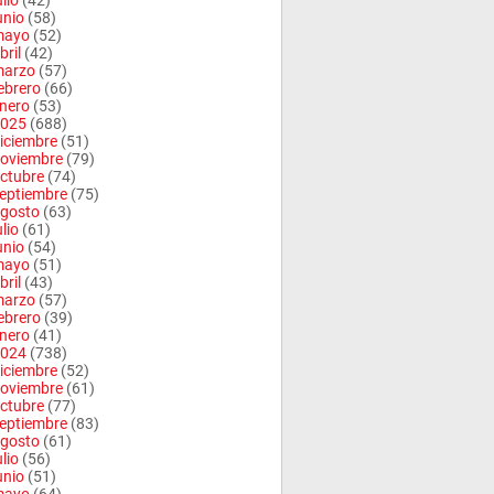
ulio
(42)
unio
(58)
mayo
(52)
bril
(42)
arzo
(57)
ebrero
(66)
nero
(53)
025
(688)
iciembre
(51)
oviembre
(79)
ctubre
(74)
eptiembre
(75)
gosto
(63)
ulio
(61)
unio
(54)
mayo
(51)
bril
(43)
arzo
(57)
ebrero
(39)
nero
(41)
024
(738)
iciembre
(52)
oviembre
(61)
ctubre
(77)
eptiembre
(83)
gosto
(61)
ulio
(56)
unio
(51)