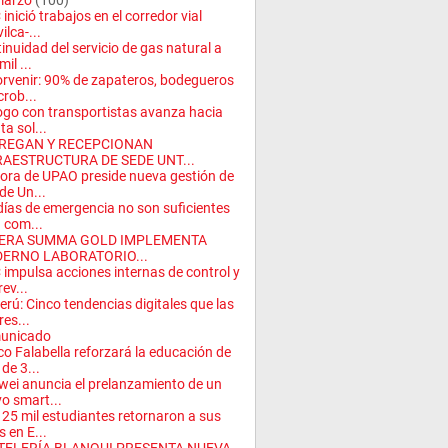
arzo
(100)
inició trabajos en el corredor vial
ilca-...
inuidad del servicio de gas natural a
il ...
orvenir: 90% de zapateros, bodegueros
crob...
ogo con transportistas avanza hacia
ta sol...
REGAN Y RECEPCIONAN
RAESTRUCTURA DE SEDE UNT...
ora de UPAO preside nueva gestión de
de Un...
días de emergencia no son suficientes
 com...
ERA SUMMA GOLD IMPLEMENTA
ERNO LABORATORIO...
impulsa acciones internas de control y
ev...
erú: Cinco tendencias digitales que las
es...
unicado
o Falabella reforzará la educación de
de 3...
ei anuncia el prelanzamiento de un
o smart...
25 mil estudiantes retornaron a sus
s en E...