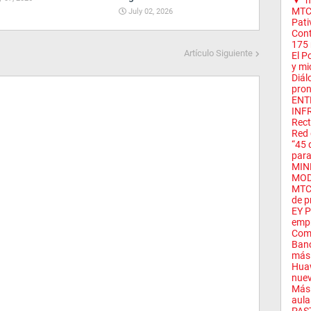
▼
m
MTC 
July 02, 2026
Pativ
Cont
175 m
Artículo Siguiente
El P
y mi
Diál
pron
ENT
INF
Rect
Red 
“45 
para
MIN
MOD
MTC 
de pr
EY P
empr
Com
Banc
más 
Huaw
nuev
Más 
aula