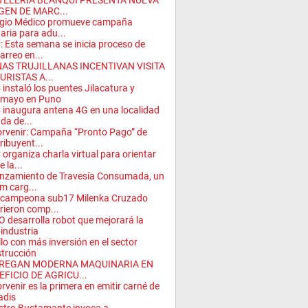
TELERÍA BLANQUI PRESENTA NUEVA
GEN DE MARC...
egio Médico promueve campaña
daria para adu...
 Esta semana se inicia proceso de
arreo en...
NAS TRUJILLANAS INCENTIVAN VISITA
URISTAS A...
instaló los puentes Jilacatura y
imayo en Puno
inaugura antena 4G en una localidad
ada de...
orvenir: Campaña “Pronto Pago” de
ribuyent...
organiza charla virtual para orientar
 la...
nzamiento de Travesía Consumada, un
m carg...
 campeona sub17 Milenka Cruzado
rieron comp...
 desarrolla robot que mejorará la
industria
illo con más inversión en el sector
trucción
REGAN MODERNA MAQUINARIA EN
EFICIO DE AGRICU...
orvenir es la primera en emitir carné de
adis