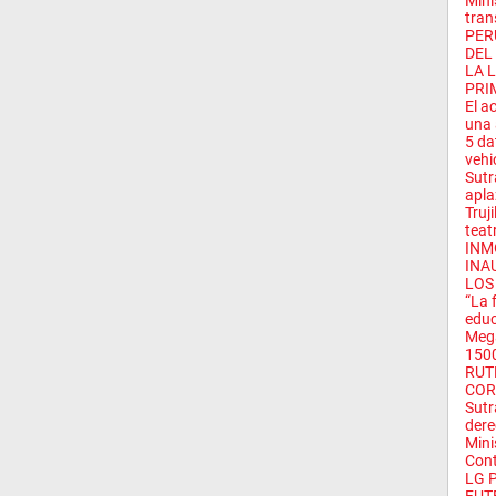
Mini
tran
PER
DEL
LA 
PRI
El a
una 
5 da
vehi
Sutr
apla
Truj
teat
INM
INA
LOS
“La 
educ
Mega
1500
RUT
COR
Sutr
dere
Mini
Cont
LG 