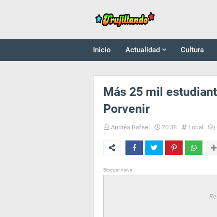
Inicio
Actualidad
Cultura
Más 25 mil estudiant
Porvenir
Andrés Rafael
20:38
Local
Blogger news
Re