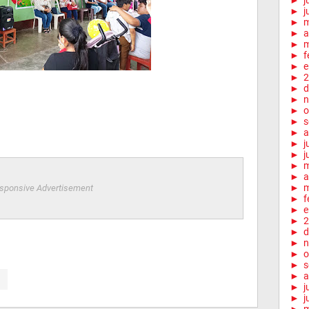
►
j
►
j
►
►
a
►
m
►
f
►
e
►
2
►
d
►
n
►
o
►
s
►
a
►
j
►
j
►
►
a
►
m
sponsive Advertisement
►
f
►
e
►
2
►
d
►
n
►
o
►
s
►
a
►
j
►
j