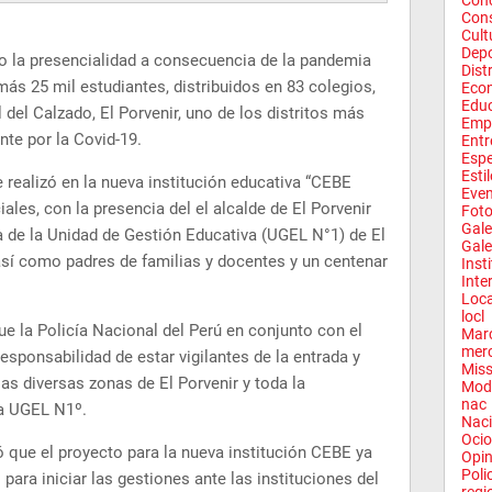
Conc
Con
Cult
Depo
 la presencialidad a consecuencia de la pandemia
Dist
s 25 mil estudiantes, distribuidos en 83 colegios,
Eco
Edu
 del Calzado, El Porvenir, uno de los distritos más
Emp
te por la Covid-19.
Entr
Espe
Esti
 realizó en la nueva institución educativa “CEBE
Eve
ales, con la presencia del el alcalde de El Porvenir
Fot
Gale
ra de la Unidad de Gestión Educativa (UGEL N°1) de El
Gale
 así como padres de familias y docentes y un centenar
Inst
Inte
Loca
locl
ue la Policía Nacional del Perú en conjunto con el
Mar
mer
esponsabilidad de estar vigilantes de la entrada y
Miss
las diversas zonas de El Porvenir y toda la
Mod
nac
la UGEL N1º.
Naci
Ocio
ó que el proyecto para la nueva institución CEBE ya
Opin
Poli
 para iniciar las gestiones ante las instituciones del