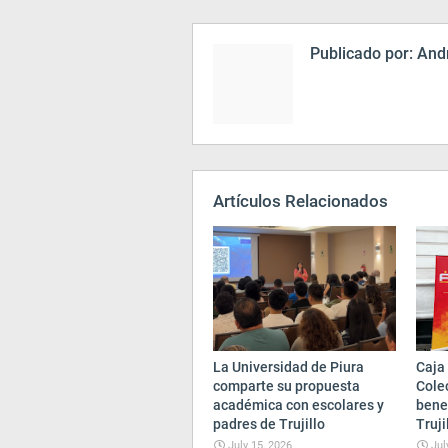
Publicado por:
Andr
Artículos Relacionados
La Universidad de Piura
Caja 
comparte su propuesta
Cole
académica con escolares y
bene
padres de Trujillo
Truji
July 15, 2026
Jul