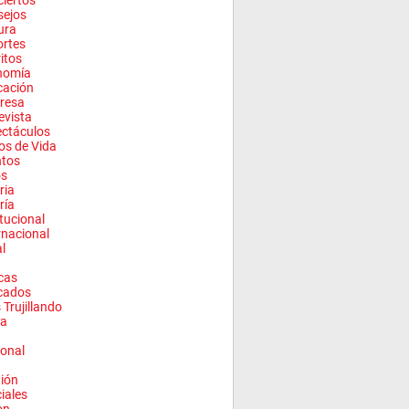
iertos
sejos
ura
rtes
ritos
nomía
cación
resa
evista
ctáculos
los de Vida
ntos
os
ria
ría
itucional
rnacional
l
cas
cados
 Trujillando
a
onal
ión
ciales