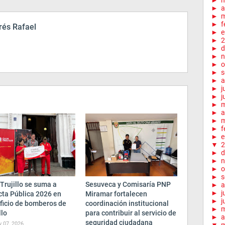
►
►
a
►
m
►
f
és Rafael
►
e
►
2
►
d
►
n
►
o
►
s
►
a
►
j
►
j
►
►
a
►
m
►
f
►
e
▼
2
►
d
►
n
►
o
►
s
Trujillo se suma a
Sesuveca y Comisaría PNP
►
a
►
j
cta Pública 2026 en
Miramar fortalecen
►
j
ficio de bomberos de
coordinación institucional
►
llo
para contribuir al servicio de
►
a
seguridad ciudadana
y 07, 2026