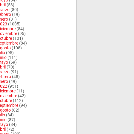
mayo
(64)
bril
(53)
arzo
(80)
ebrero
(19)
nero
(81)
023
(1005)
iciembre
(84)
oviembre
(95)
ctubre
(101)
eptiembre
(84)
gosto
(108)
ulio
(95)
unio
(111)
mayo
(69)
bril
(70)
arzo
(91)
ebrero
(48)
nero
(49)
022
(951)
iciembre
(11)
oviembre
(42)
ctubre
(112)
eptiembre
(94)
gosto
(82)
ulio
(84)
unio
(87)
mayo
(84)
bril
(72)