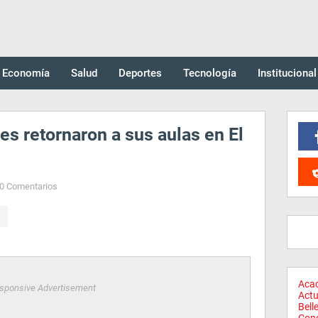
Economía
Salud
Deportes
Tecnología
Institucional
es retornaron a sus aulas en El
0 Comentarios
Aca
sponsive Advertisement
Actu
Bell