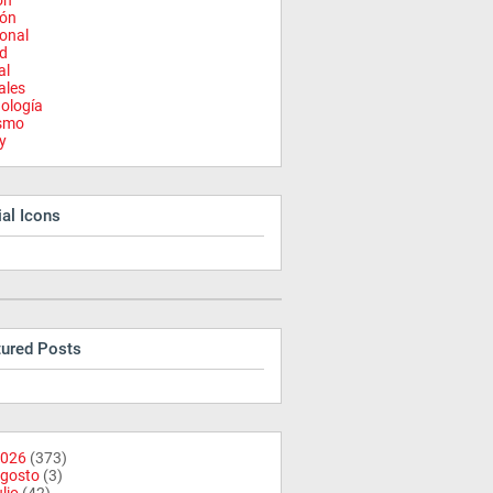
on
ión
onal
d
al
ales
ología
ismo
y
al Icons
tured Posts
026
(373)
gosto
(3)