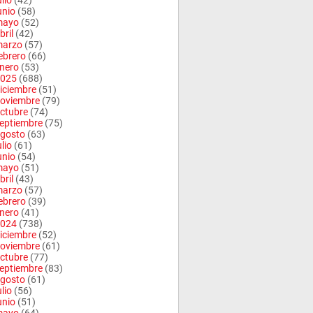
ulio
(42)
unio
(58)
mayo
(52)
bril
(42)
arzo
(57)
ebrero
(66)
nero
(53)
025
(688)
iciembre
(51)
oviembre
(79)
ctubre
(74)
eptiembre
(75)
gosto
(63)
ulio
(61)
unio
(54)
mayo
(51)
bril
(43)
arzo
(57)
ebrero
(39)
nero
(41)
024
(738)
iciembre
(52)
oviembre
(61)
ctubre
(77)
eptiembre
(83)
gosto
(61)
ulio
(56)
unio
(51)