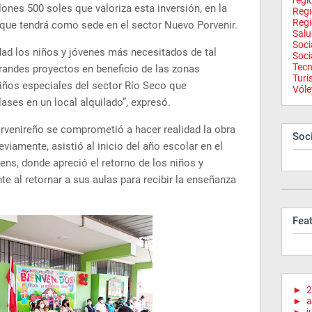
regi
ones 500 soles que valoriza esta inversión, en la
Reg
Regi
que tendrá como sede en el sector Nuevo Porvenir.
Salu
Soci
dad los niños y jóvenes más necesitados de tal
Soci
Tecn
andes proyectos en beneficio de las zonas
Tur
niños especiales del sector Río Seco que
Vóle
ses en un local alquilado”, expresó.
rvenireño se comprometió a hacer realidad la obra
Soci
eviamente, asistió al inicio del año escolar en el
ens, donde apreció el retorno de los niños y
e al retornar a sus aulas para recibir la enseñanza
Fea
►
2
►
a