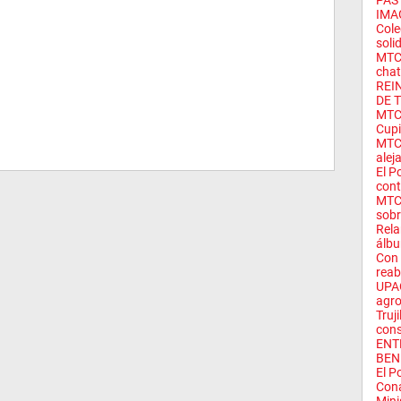
PAS
IMA
Col
soli
MTC:
chat
REI
DE T
MTC 
Cup
MTC 
alej
El P
cont
MTC 
sobre
Rela
álbu
Con
reab
UPAO
agro
Truj
cons
ENT
BEN
El P
Con