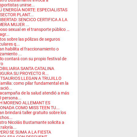
stro Bustamante invoca a
sportistas unirse...
Ú ENERGÍA NORTE: ESPECIALISTAS
 SECTOR PLANT...
LIBERTAD: SENCICO CERTIFICA A LA
MERA MUJER ...
coso sexual en el transporte público …
agr...
tos sobre las pólizas de seguros
culares q...
an habilita el fraccionamiento o
zamiento ...
illo contará con su propio festival de
ro
OBILIARIA SANTA CATALINA
UGURA SU PROYECTO R...
 TSAURIOS LLEGAN A TRUJILLO
familia: como pilar fundamental en la
ació...
campaña de la salud atendió a más
 persona...
H MORENO ALLEMANT ES
ONADA COMO MISS TEEN TU...
an brindará taller gratuito sobre los
chos...
stro Nicolás Bustamante solicita a
raloría...
PERÚ SE SUMA A LA FIESTA