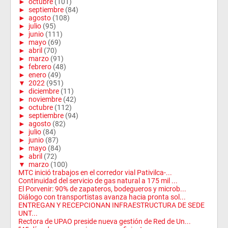
►
octubre
(101)
►
septiembre
(84)
►
agosto
(108)
►
julio
(95)
►
junio
(111)
►
mayo
(69)
►
abril
(70)
►
marzo
(91)
►
febrero
(48)
►
enero
(49)
▼
2022
(951)
►
diciembre
(11)
►
noviembre
(42)
►
octubre
(112)
►
septiembre
(94)
►
agosto
(82)
►
julio
(84)
►
junio
(87)
►
mayo
(84)
►
abril
(72)
▼
marzo
(100)
MTC inició trabajos en el corredor vial Pativilca-...
Continuidad del servicio de gas natural a 175 mil ...
El Porvenir: 90% de zapateros, bodegueros y microb...
Diálogo con transportistas avanza hacia pronta sol...
ENTREGAN Y RECEPCIONAN INFRAESTRUCTURA DE SEDE
UNT...
Rectora de UPAO preside nueva gestión de Red de Un...