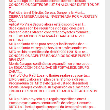
MTC dialogó con las asociaciones de motociclistas ...
CONOCE LOS CORTES DE LUZ EN ALGUNOS DISTRITOS DE
T...
Participarán el Ejército, Geresa, Danper y la Muni...
CIERRAN MINERA ILEGAL INVESTIGADA POR MUERTES Y
CO...
Aplicativo Viaje Seguro ahora está disponible en l...
Sepa cuáles son los requisitos y obligaciones para...
Precandidatos ofrecen concretar proyectos formaliz...
COLEGIO MÉDICO REALIZARÁ CHARLAS A NIVEL
REGIONAL ...
MTC adelanta citas para recoger las licencias de c...
MTC adelanta entrega de brevetes profesionales en ...
MTC recibió recertificación de ISO 9001:2015 en re...
CONOCE LOS AGENTES BANCARIOS DONDE PUEDES
REALIZAR...
Morris Garages continúa su expansión en el mercado...
LA EDUCACIÓN DE CALIDAD SE FORTALECE: GRUPO
ZÁRAT...
Teatro Víctor Raúl Lozano Ibáñez reabre sus puerta...
El Porvenir: Elaborarán plan para retorno a clases...
Procuraduría del MTC evitó que el Estado desembols...
Morris Garages continúa su expansión en el mercado...
TRUJILLO ES SEDE DEL I FORO DE MUJERES “ACTUEMOS
P...
MTC publica proyecto que regula especificaciones t...
Pacasmayo: avanza construcción de colegio Consuelo...
DRTC La Libertad queda suspendida temporalmente pa...