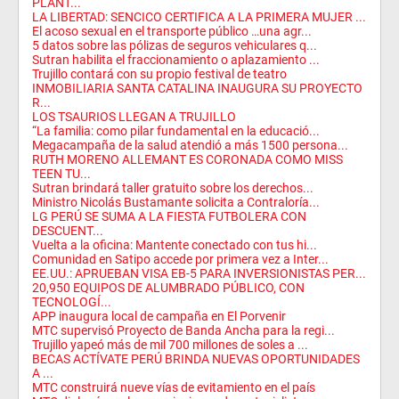
PLANT...
LA LIBERTAD: SENCICO CERTIFICA A LA PRIMERA MUJER ...
El acoso sexual en el transporte público …una agr...
5 datos sobre las pólizas de seguros vehiculares q...
Sutran habilita el fraccionamiento o aplazamiento ...
Trujillo contará con su propio festival de teatro
INMOBILIARIA SANTA CATALINA INAUGURA SU PROYECTO
R...
LOS TSAURIOS LLEGAN A TRUJILLO
“La familia: como pilar fundamental en la educació...
Megacampaña de la salud atendió a más 1500 persona...
RUTH MORENO ALLEMANT ES CORONADA COMO MISS
TEEN TU...
Sutran brindará taller gratuito sobre los derechos...
Ministro Nicolás Bustamante solicita a Contraloría...
LG PERÚ SE SUMA A LA FIESTA FUTBOLERA CON
DESCUENT...
Vuelta a la oficina: Mantente conectado con tus hi...
Comunidad en Satipo accede por primera vez a Inter...
EE.UU.: APRUEBAN VISA EB-5 PARA INVERSIONISTAS PER...
20,950 EQUIPOS DE ALUMBRADO PÚBLICO, CON
TECNOLOGÍ...
APP inaugura local de campaña en El Porvenir
MTC supervisó Proyecto de Banda Ancha para la regi...
Trujillo yapeó más de mil 700 millones de soles a ...
BECAS ACTÍVATE PERÚ BRINDA NUEVAS OPORTUNIDADES
A ...
MTC construirá nueve vías de evitamiento en el país