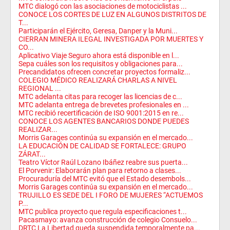
MTC dialogó con las asociaciones de motociclistas ...
CONOCE LOS CORTES DE LUZ EN ALGUNOS DISTRITOS DE
T...
Participarán el Ejército, Geresa, Danper y la Muni...
CIERRAN MINERA ILEGAL INVESTIGADA POR MUERTES Y
CO...
Aplicativo Viaje Seguro ahora está disponible en l...
Sepa cuáles son los requisitos y obligaciones para...
Precandidatos ofrecen concretar proyectos formaliz...
COLEGIO MÉDICO REALIZARÁ CHARLAS A NIVEL
REGIONAL ...
MTC adelanta citas para recoger las licencias de c...
MTC adelanta entrega de brevetes profesionales en ...
MTC recibió recertificación de ISO 9001:2015 en re...
CONOCE LOS AGENTES BANCARIOS DONDE PUEDES
REALIZAR...
Morris Garages continúa su expansión en el mercado...
LA EDUCACIÓN DE CALIDAD SE FORTALECE: GRUPO
ZÁRAT...
Teatro Víctor Raúl Lozano Ibáñez reabre sus puerta...
El Porvenir: Elaborarán plan para retorno a clases...
Procuraduría del MTC evitó que el Estado desembols...
Morris Garages continúa su expansión en el mercado...
TRUJILLO ES SEDE DEL I FORO DE MUJERES “ACTUEMOS
P...
MTC publica proyecto que regula especificaciones t...
Pacasmayo: avanza construcción de colegio Consuelo...
DRTC La Libertad queda suspendida temporalmente pa...