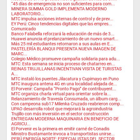
“45 días de emergencia no son suficientes para com...
MINERA SUMMA GOLD IMPLEMENTA MODERNO
LABORATORIO...
MTC impulsa acciones internas de control y de prev...
EY Perú: Cinco tendencias digitales que las empres...
Comunicado
Banco Falabella reforzará la educación de más de 3...
Huawei anuncia el prelanzamiento de un nuevo smart...
Más 25 mil estudiantes retornaron a sus aulas en E...
PASTELERÍA BLANQUI PRESENTA NUEVA IMAGEN DE
MARC...
Colegio Médico promueve campaña solidaria para adu...
MTC: Esta semana se inicia proceso de chatarreo en...
REINAS TRUJILLANAS INCENTIVAN VISITA DE TURISTAS
A...
MTC instaló los puentes Jilacatura y Cupimayo en Puno
MTC inaugura antena 4G en una localidad alejada de...
El Porvenir: Campaña “Pronto Pago” de contribuyent...
MTC organiza charla virtual para orientar sobre la...
Relanzamiento de Travesía Consumada, un álbum carg...
Con campeona sub17 Milenka Cruzado reabrieron comp...
UPAO desarrolla robot que mejorará la agroindustria
Trujillo con más inversión en el sector construcción
ENTREGAN MODERNA MAQUINARIA EN BENEFICIO DE
AGRICU...
El Porvenir es la primera en emitir carné de Conadis
Ministro Bustamante invoca a transportistas unirse...
PERÚ ENERGÍA NORTE: ESPECIALISTAS DEL SECTOR