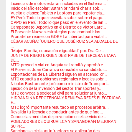
Licencias de motos estarán incluidas en el Sistema...
Inicio del año escolar: Sutran brindará charla sob...
Vuelta a clases: Tablets y Laptops para repotencia...
EY Perú: Todo lo que necesitas saber sobre el pago...
OPPO en Perú: Todo lo que pasó en el evento de lan...
Campeonato Deportivo en el Distrito de Victor Larc...
El Porvenir: Nuevas estrategias para combatir las ...
Pronatel se reúne con GORE La Libertad para viabil...
CÉSAR ACUÑA: “QUIERO QUE JOSÉ RUIZ SEA ALCALDE DE
...
“Mujer: Familia, educación e igualdad” por. Dra Ge...
JUNTA DE RIEGO EXIGEN DESTRABE DE TERCERA ETAPA
DE...
MTC: proyecto vial en Anguía se tramitó y aprobó e...
El Porvenir: Juan Carranza consolida su candidatur...
Exportaciones de La Libertad siguen en ascenso: cr...
MTC capacita a gobiernos regionales y locales sobr...
Nicolás Bustamante juró como ministro de Transport...
Ejecución de la inversión del sector Transportes y...
MTC convoca a sociedad civil para solucionar junto...
HIDRANDINA REPOTENCIA Y RENUEVA REDES ELÉCTRICAS
E...
MTC logró importante resultado en procesos arbitra...
Revalida tu licencia de conducir antes de que fina...
Conoce las medidas de prevención en el servicio de...
POBLADORES DE QUIRUVILCA Y SANAGORÁN MEJORAN
SU PR...
Sanciones a ciclistas infractores se aplicarán des...