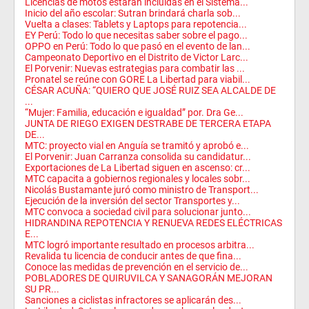
Licencias de motos estarán incluidas en el Sistema...
Inicio del año escolar: Sutran brindará charla sob...
Vuelta a clases: Tablets y Laptops para repotencia...
EY Perú: Todo lo que necesitas saber sobre el pago...
OPPO en Perú: Todo lo que pasó en el evento de lan...
Campeonato Deportivo en el Distrito de Victor Larc...
El Porvenir: Nuevas estrategias para combatir las ...
Pronatel se reúne con GORE La Libertad para viabil...
CÉSAR ACUÑA: “QUIERO QUE JOSÉ RUIZ SEA ALCALDE DE
...
“Mujer: Familia, educación e igualdad” por. Dra Ge...
JUNTA DE RIEGO EXIGEN DESTRABE DE TERCERA ETAPA
DE...
MTC: proyecto vial en Anguía se tramitó y aprobó e...
El Porvenir: Juan Carranza consolida su candidatur...
Exportaciones de La Libertad siguen en ascenso: cr...
MTC capacita a gobiernos regionales y locales sobr...
Nicolás Bustamante juró como ministro de Transport...
Ejecución de la inversión del sector Transportes y...
MTC convoca a sociedad civil para solucionar junto...
HIDRANDINA REPOTENCIA Y RENUEVA REDES ELÉCTRICAS
E...
MTC logró importante resultado en procesos arbitra...
Revalida tu licencia de conducir antes de que fina...
Conoce las medidas de prevención en el servicio de...
POBLADORES DE QUIRUVILCA Y SANAGORÁN MEJORAN
SU PR...
Sanciones a ciclistas infractores se aplicarán des...