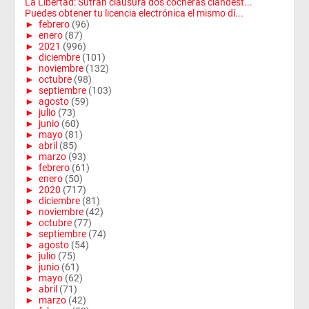
La Libertad: Sutran clausura dos cocheras clandest...
Puedes obtener tu licencia electrónica el mismo dí...
►
febrero
(96)
►
enero
(87)
►
2021
(996)
►
diciembre
(101)
►
noviembre
(132)
►
octubre
(98)
►
septiembre
(103)
►
agosto
(59)
►
julio
(73)
►
junio
(60)
►
mayo
(81)
►
abril
(85)
►
marzo
(93)
►
febrero
(61)
►
enero
(50)
►
2020
(717)
►
diciembre
(81)
►
noviembre
(42)
►
octubre
(77)
►
septiembre
(74)
►
agosto
(54)
►
julio
(75)
►
junio
(61)
►
mayo
(62)
►
abril
(71)
►
marzo
(42)