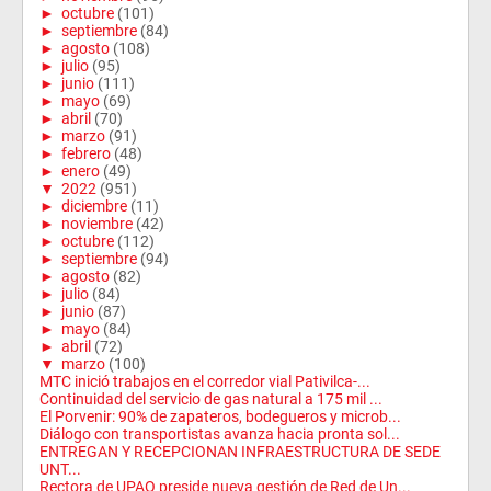
►
octubre
(101)
►
septiembre
(84)
►
agosto
(108)
►
julio
(95)
►
junio
(111)
►
mayo
(69)
►
abril
(70)
►
marzo
(91)
►
febrero
(48)
►
enero
(49)
▼
2022
(951)
►
diciembre
(11)
►
noviembre
(42)
►
octubre
(112)
►
septiembre
(94)
►
agosto
(82)
►
julio
(84)
►
junio
(87)
►
mayo
(84)
►
abril
(72)
▼
marzo
(100)
MTC inició trabajos en el corredor vial Pativilca-...
Continuidad del servicio de gas natural a 175 mil ...
El Porvenir: 90% de zapateros, bodegueros y microb...
Diálogo con transportistas avanza hacia pronta sol...
ENTREGAN Y RECEPCIONAN INFRAESTRUCTURA DE SEDE
UNT...
Rectora de UPAO preside nueva gestión de Red de Un...