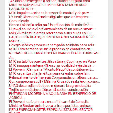
“45 días de emergencia no son suficientes para com...
MINERA SUMMA GOLD IMPLEMENTA MODERNO
LABORATORIO...
MTC impulsa acciones internas de control y de prev...
EY Perú: Cinco tendencias digitales que las empres...
Comunicado
Banco Falabella reforzará la educación de más de 3...
Huawei anuncia el prelanzamiento de un nuevo smart...
Más 25 mil estudiantes retornaron a sus aulas en E...
PASTELERÍA BLANQUI PRESENTA NUEVA IMAGEN DE
MARC...
Colegio Médico promueve campaña solidaria para adu...
MTC: Esta semana se inicia proceso de chatarreo en...
REINAS TRUJILLANAS INCENTIVAN VISITA DE TURISTAS
A...
MTC instaló los puentes Jilacatura y Cupimayo en Puno
MTC inaugura antena 4G en una localidad alejada de...
El Porvenir: Campaña “Pronto Pago” de contribuyent...
MTC organiza charla virtual para orientar sobre la...
Relanzamiento de Travesía Consumada, un álbum carg...
Con campeona sub17 Milenka Cruzado reabrieron comp...
UPAO desarrolla robot que mejorará la agroindustria
Trujillo con más inversión en el sector construcción
ENTREGAN MODERNA MAQUINARIA EN BENEFICIO DE
AGRICU...
El Porvenir es la primera en emitir carné de Conadis
Ministro Bustamante invoca a transportistas unirse...
PERÚ ENERGÍA NORTE: ESPECIALISTAS DEL SECTOR