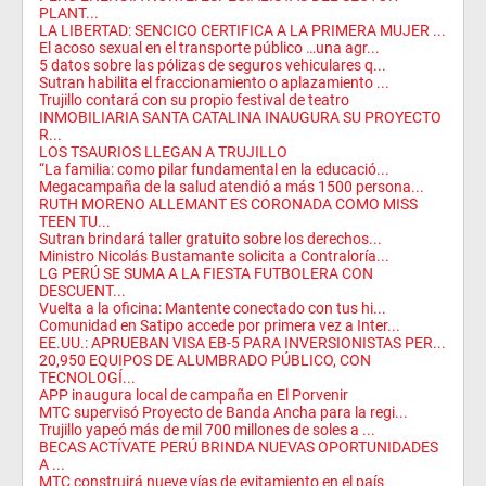
PLANT...
LA LIBERTAD: SENCICO CERTIFICA A LA PRIMERA MUJER ...
El acoso sexual en el transporte público …una agr...
5 datos sobre las pólizas de seguros vehiculares q...
Sutran habilita el fraccionamiento o aplazamiento ...
Trujillo contará con su propio festival de teatro
INMOBILIARIA SANTA CATALINA INAUGURA SU PROYECTO
R...
LOS TSAURIOS LLEGAN A TRUJILLO
“La familia: como pilar fundamental en la educació...
Megacampaña de la salud atendió a más 1500 persona...
RUTH MORENO ALLEMANT ES CORONADA COMO MISS
TEEN TU...
Sutran brindará taller gratuito sobre los derechos...
Ministro Nicolás Bustamante solicita a Contraloría...
LG PERÚ SE SUMA A LA FIESTA FUTBOLERA CON
DESCUENT...
Vuelta a la oficina: Mantente conectado con tus hi...
Comunidad en Satipo accede por primera vez a Inter...
EE.UU.: APRUEBAN VISA EB-5 PARA INVERSIONISTAS PER...
20,950 EQUIPOS DE ALUMBRADO PÚBLICO, CON
TECNOLOGÍ...
APP inaugura local de campaña en El Porvenir
MTC supervisó Proyecto de Banda Ancha para la regi...
Trujillo yapeó más de mil 700 millones de soles a ...
BECAS ACTÍVATE PERÚ BRINDA NUEVAS OPORTUNIDADES
A ...
MTC construirá nueve vías de evitamiento en el país