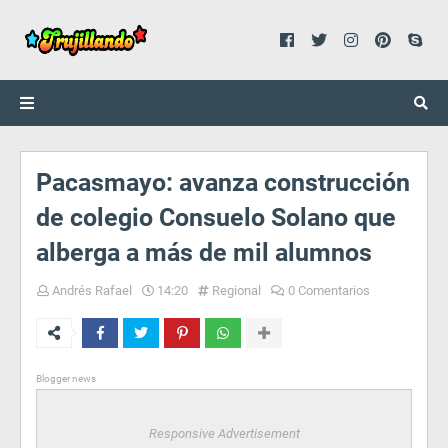
Pacasmayo: avanza construcción
de colegio Consuelo Solano que
alberga a más de mil alumnos
Andrés Rafael
14:20
Regional
0 Comentarios
Blogger news
Responsive Advertisement