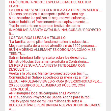
PERÚ ENERGÍA NORTE: ESPECIALISTAS DEL SECTOR
PLANT...
LA LIBERTAD: SENCICO CERTIFICA A LA PRIMERA MUJER ...
El acoso sexual en el transporte público …una agr...
5 datos sobre las pólizas de seguros vehiculares q...
Sutran habilita el fraccionamiento o aplazamiento ...
Trujillo contará con su propio festival de teatro
INMOBILIARIA SANTA CATALINA INAUGURA SU PROYECTO
R...
LOS TSAURIOS LLEGAN A TRUJILLO
“La familia: como pilar fundamental en la educació...
Megacampaña de la salud atendió a más 1500 persona...
RUTH MORENO ALLEMANT ES CORONADA COMO MISS
TEEN TU...
Sutran brindará taller gratuito sobre los derechos...
Ministro Nicolás Bustamante solicita a Contraloría...
LG PERÚ SE SUMA A LA FIESTA FUTBOLERA CON
DESCUENT...
Vuelta a la oficina: Mantente conectado con tus hi...
Comunidad en Satipo accede por primera vez a Inter...
EE.UU.: APRUEBAN VISA EB-5 PARA INVERSIONISTAS PER...
20,950 EQUIPOS DE ALUMBRADO PÚBLICO, CON
TECNOLOGÍ...
APP inaugura local de campaña en El Porvenir
MTC supervisó Proyecto de Banda Ancha para la regi...
Trujillo yapeó más de mil 700 millones de soles a ...
BECAS ACTÍVATE PERÚ BRINDA NUEVAS OPORTUNIDADES
A ...