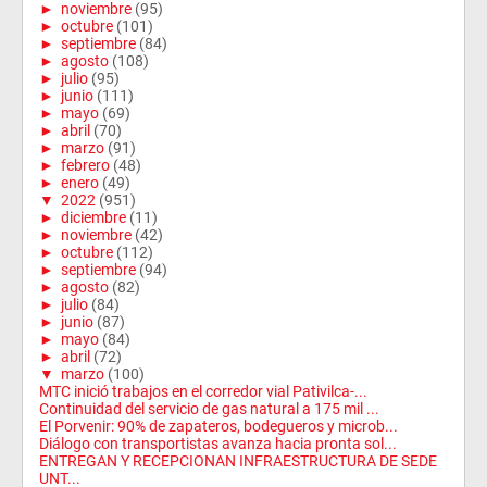
►
noviembre
(95)
►
octubre
(101)
►
septiembre
(84)
►
agosto
(108)
►
julio
(95)
►
junio
(111)
►
mayo
(69)
►
abril
(70)
►
marzo
(91)
►
febrero
(48)
►
enero
(49)
▼
2022
(951)
►
diciembre
(11)
►
noviembre
(42)
►
octubre
(112)
►
septiembre
(94)
►
agosto
(82)
►
julio
(84)
►
junio
(87)
►
mayo
(84)
►
abril
(72)
▼
marzo
(100)
MTC inició trabajos en el corredor vial Pativilca-...
Continuidad del servicio de gas natural a 175 mil ...
El Porvenir: 90% de zapateros, bodegueros y microb...
Diálogo con transportistas avanza hacia pronta sol...
ENTREGAN Y RECEPCIONAN INFRAESTRUCTURA DE SEDE
UNT...