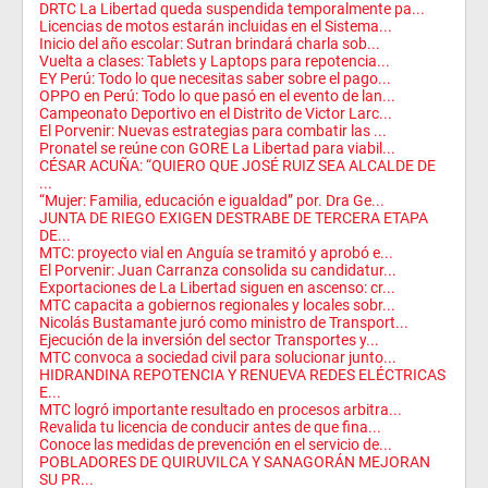
DRTC La Libertad queda suspendida temporalmente pa...
Licencias de motos estarán incluidas en el Sistema...
Inicio del año escolar: Sutran brindará charla sob...
Vuelta a clases: Tablets y Laptops para repotencia...
EY Perú: Todo lo que necesitas saber sobre el pago...
OPPO en Perú: Todo lo que pasó en el evento de lan...
Campeonato Deportivo en el Distrito de Victor Larc...
El Porvenir: Nuevas estrategias para combatir las ...
Pronatel se reúne con GORE La Libertad para viabil...
CÉSAR ACUÑA: “QUIERO QUE JOSÉ RUIZ SEA ALCALDE DE
...
“Mujer: Familia, educación e igualdad” por. Dra Ge...
JUNTA DE RIEGO EXIGEN DESTRABE DE TERCERA ETAPA
DE...
MTC: proyecto vial en Anguía se tramitó y aprobó e...
El Porvenir: Juan Carranza consolida su candidatur...
Exportaciones de La Libertad siguen en ascenso: cr...
MTC capacita a gobiernos regionales y locales sobr...
Nicolás Bustamante juró como ministro de Transport...
Ejecución de la inversión del sector Transportes y...
MTC convoca a sociedad civil para solucionar junto...
HIDRANDINA REPOTENCIA Y RENUEVA REDES ELÉCTRICAS
E...
MTC logró importante resultado en procesos arbitra...
Revalida tu licencia de conducir antes de que fina...
Conoce las medidas de prevención en el servicio de...
POBLADORES DE QUIRUVILCA Y SANAGORÁN MEJORAN
SU PR...