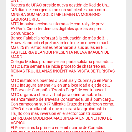
UNT...
Rectora de UPAO preside nueva gestión de Red de Un...
“45 días de emergencia no son suficientes para com...
MINERA SUMMA GOLD IMPLEMENTA MODERNO
LABORATORIO...
MTC impulsa acciones internas de control y de prev...
EY Perú: Cinco tendencias digitales que las empres...
Comunicado
Banco Falabella reforzará la educación de más de 3...
Huawei anuncia el prelanzamiento de un nuevo smart...
Más 25 mil estudiantes retornaron a sus aulas en E...
PASTELERÍA BLANQUI PRESENTA NUEVA IMAGEN DE
MARC...
Colegio Médico promueve campaña solidaria para adu...
MTC: Esta semana se inicia proceso de chatarreo en...
REINAS TRUJILLANAS INCENTIVAN VISITA DE TURISTAS
A...
MTC instaló los puentes Jilacatura y Cupimayo en Puno
MTC inaugura antena 4G en una localidad alejada de...
El Porvenir: Campaña “Pronto Pago” de contribuyent...
MTC organiza charla virtual para orientar sobre la...
Relanzamiento de Travesía Consumada, un álbum carg...
Con campeona sub17 Milenka Cruzado reabrieron comp...
UPAO desarrolla robot que mejorará la agroindustria
Trujillo con más inversión en el sector construcción
ENTREGAN MODERNA MAQUINARIA EN BENEFICIO DE
AGRICU...
El Porvenir es la primera en emitir carné de Conadis