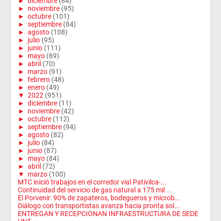
►
diciembre
(84)
►
noviembre
(95)
►
octubre
(101)
►
septiembre
(84)
►
agosto
(108)
►
julio
(95)
►
junio
(111)
►
mayo
(69)
►
abril
(70)
►
marzo
(91)
►
febrero
(48)
►
enero
(49)
▼
2022
(951)
►
diciembre
(11)
►
noviembre
(42)
►
octubre
(112)
►
septiembre
(94)
►
agosto
(82)
►
julio
(84)
►
junio
(87)
►
mayo
(84)
►
abril
(72)
▼
marzo
(100)
MTC inició trabajos en el corredor vial Pativilca-...
Continuidad del servicio de gas natural a 175 mil ...
El Porvenir: 90% de zapateros, bodegueros y microb...
Diálogo con transportistas avanza hacia pronta sol...
ENTREGAN Y RECEPCIONAN INFRAESTRUCTURA DE SEDE