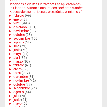
SU PR...
Sanciones a ciclistas infractores se aplicarán des...
La Libertad: Sutran clausura dos cocheras clandest...
Puedes obtener tu licencia electrónica el mismo dí...
►
febrero
(96)
►
enero
(87)
►
2021
(996)
►
diciembre
(101)
►
noviembre
(132)
►
octubre
(98)
►
septiembre
(103)
►
agosto
(59)
►
julio
(73)
►
junio
(60)
►
mayo
(81)
►
abril
(85)
►
marzo
(93)
►
febrero
(61)
►
enero
(50)
►
2020
(717)
►
diciembre
(81)
►
noviembre
(42)
►
octubre
(77)
►
septiembre
(74)
►
agosto
(54)
►
julio
(75)
►
junio
(61)
►
mayo
(62)