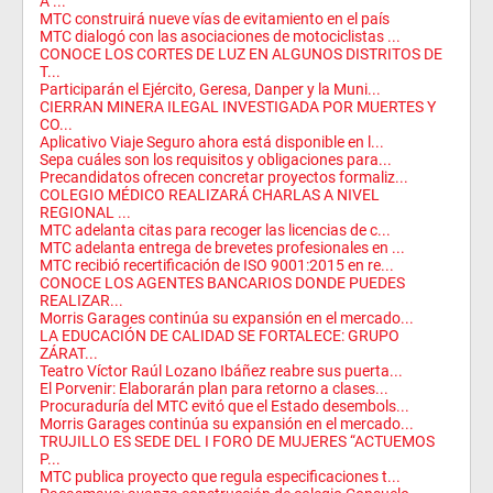
A ...
MTC construirá nueve vías de evitamiento en el país
MTC dialogó con las asociaciones de motociclistas ...
CONOCE LOS CORTES DE LUZ EN ALGUNOS DISTRITOS DE
T...
Participarán el Ejército, Geresa, Danper y la Muni...
CIERRAN MINERA ILEGAL INVESTIGADA POR MUERTES Y
CO...
Aplicativo Viaje Seguro ahora está disponible en l...
Sepa cuáles son los requisitos y obligaciones para...
Precandidatos ofrecen concretar proyectos formaliz...
COLEGIO MÉDICO REALIZARÁ CHARLAS A NIVEL
REGIONAL ...
MTC adelanta citas para recoger las licencias de c...
MTC adelanta entrega de brevetes profesionales en ...
MTC recibió recertificación de ISO 9001:2015 en re...
CONOCE LOS AGENTES BANCARIOS DONDE PUEDES
REALIZAR...
Morris Garages continúa su expansión en el mercado...
LA EDUCACIÓN DE CALIDAD SE FORTALECE: GRUPO
ZÁRAT...
Teatro Víctor Raúl Lozano Ibáñez reabre sus puerta...
El Porvenir: Elaborarán plan para retorno a clases...
Procuraduría del MTC evitó que el Estado desembols...
Morris Garages continúa su expansión en el mercado...
TRUJILLO ES SEDE DEL I FORO DE MUJERES “ACTUEMOS
P...
MTC publica proyecto que regula especificaciones t...