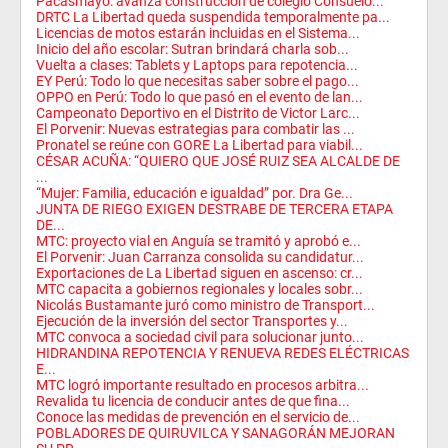
Pacasmayo: avanza construcción de colegio Consuelo...
DRTC La Libertad queda suspendida temporalmente pa...
Licencias de motos estarán incluidas en el Sistema...
Inicio del año escolar: Sutran brindará charla sob...
Vuelta a clases: Tablets y Laptops para repotencia...
EY Perú: Todo lo que necesitas saber sobre el pago...
OPPO en Perú: Todo lo que pasó en el evento de lan...
Campeonato Deportivo en el Distrito de Victor Larc...
El Porvenir: Nuevas estrategias para combatir las ...
Pronatel se reúne con GORE La Libertad para viabil...
CÉSAR ACUÑA: “QUIERO QUE JOSÉ RUIZ SEA ALCALDE DE
...
“Mujer: Familia, educación e igualdad” por. Dra Ge...
JUNTA DE RIEGO EXIGEN DESTRABE DE TERCERA ETAPA
DE...
MTC: proyecto vial en Anguía se tramitó y aprobó e...
El Porvenir: Juan Carranza consolida su candidatur...
Exportaciones de La Libertad siguen en ascenso: cr...
MTC capacita a gobiernos regionales y locales sobr...
Nicolás Bustamante juró como ministro de Transport...
Ejecución de la inversión del sector Transportes y...
MTC convoca a sociedad civil para solucionar junto...
HIDRANDINA REPOTENCIA Y RENUEVA REDES ELÉCTRICAS
E...
MTC logró importante resultado en procesos arbitra...
Revalida tu licencia de conducir antes de que fina...
Conoce las medidas de prevención en el servicio de...
POBLADORES DE QUIRUVILCA Y SANAGORÁN MEJORAN