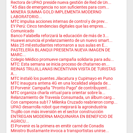
Rectora de UPAO preside nueva gestión de Red de Un...
“45 días de emergencia no son suficientes para com...
MINERA SUMMA GOLD IMPLEMENTA MODERNO
LABORATORIO...
MTC impulsa acciones internas de control y de prev...
EY Perú: Cinco tendencias digitales que las empres...
Comunicado
Banco Falabella reforzará la educación de más de 3...
Huawei anuncia el prelanzamiento de un nuevo smart...
Más 25 mil estudiantes retornaron a sus aulas en E...
PASTELERÍA BLANQUI PRESENTA NUEVA IMAGEN DE
MARC...
Colegio Médico promueve campaña solidaria para adu...
MTC: Esta semana se inicia proceso de chatarreo en...
REINAS TRUJILLANAS INCENTIVAN VISITA DE TURISTAS
A...
MTC instaló los puentes Jilacatura y Cupimayo en Puno
MTC inaugura antena 4G en una localidad alejada de...
El Porvenir: Campaña “Pronto Pago” de contribuyent...
MTC organiza charla virtual para orientar sobre la...
Relanzamiento de Travesía Consumada, un álbum carg...
Con campeona sub17 Milenka Cruzado reabrieron comp...
UPAO desarrolla robot que mejorará la agroindustria
Trujillo con más inversión en el sector construcción
ENTREGAN MODERNA MAQUINARIA EN BENEFICIO DE
AGRICU...
El Porvenir es la primera en emitir carné de Conadis
Ministro Bustamante invoca a transportistas unirse...