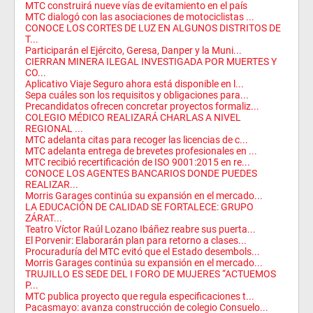
MTC construirá nueve vías de evitamiento en el país
MTC dialogó con las asociaciones de motociclistas ...
CONOCE LOS CORTES DE LUZ EN ALGUNOS DISTRITOS DE
T...
Participarán el Ejército, Geresa, Danper y la Muni...
CIERRAN MINERA ILEGAL INVESTIGADA POR MUERTES Y
CO...
Aplicativo Viaje Seguro ahora está disponible en l...
Sepa cuáles son los requisitos y obligaciones para...
Precandidatos ofrecen concretar proyectos formaliz...
COLEGIO MÉDICO REALIZARÁ CHARLAS A NIVEL
REGIONAL ...
MTC adelanta citas para recoger las licencias de c...
MTC adelanta entrega de brevetes profesionales en ...
MTC recibió recertificación de ISO 9001:2015 en re...
CONOCE LOS AGENTES BANCARIOS DONDE PUEDES
REALIZAR...
Morris Garages continúa su expansión en el mercado...
LA EDUCACIÓN DE CALIDAD SE FORTALECE: GRUPO
ZÁRAT...
Teatro Víctor Raúl Lozano Ibáñez reabre sus puerta...
El Porvenir: Elaborarán plan para retorno a clases...
Procuraduría del MTC evitó que el Estado desembols...
Morris Garages continúa su expansión en el mercado...
TRUJILLO ES SEDE DEL I FORO DE MUJERES “ACTUEMOS
P...
MTC publica proyecto que regula especificaciones t...
Pacasmayo: avanza construcción de colegio Consuelo...