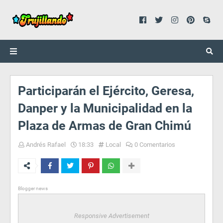
Participarán el Ejército, Geresa,
Danper y la Municipalidad en la
Plaza de Armas de Gran Chimú
Andrés Rafael
18:33
Local
0 Comentarios
Blogger news
Responsive Advertisement