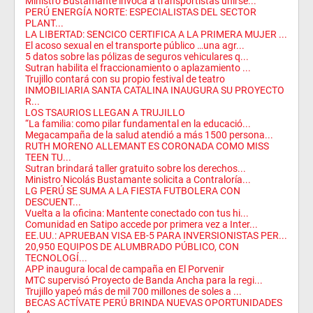
Ministro Bustamante invoca a transportistas unirse...
PERÚ ENERGÍA NORTE: ESPECIALISTAS DEL SECTOR
PLANT...
LA LIBERTAD: SENCICO CERTIFICA A LA PRIMERA MUJER ...
El acoso sexual en el transporte público …una agr...
5 datos sobre las pólizas de seguros vehiculares q...
Sutran habilita el fraccionamiento o aplazamiento ...
Trujillo contará con su propio festival de teatro
INMOBILIARIA SANTA CATALINA INAUGURA SU PROYECTO
R...
LOS TSAURIOS LLEGAN A TRUJILLO
“La familia: como pilar fundamental en la educació...
Megacampaña de la salud atendió a más 1500 persona...
RUTH MORENO ALLEMANT ES CORONADA COMO MISS
TEEN TU...
Sutran brindará taller gratuito sobre los derechos...
Ministro Nicolás Bustamante solicita a Contraloría...
LG PERÚ SE SUMA A LA FIESTA FUTBOLERA CON
DESCUENT...
Vuelta a la oficina: Mantente conectado con tus hi...
Comunidad en Satipo accede por primera vez a Inter...
EE.UU.: APRUEBAN VISA EB-5 PARA INVERSIONISTAS PER...
20,950 EQUIPOS DE ALUMBRADO PÚBLICO, CON
TECNOLOGÍ...
APP inaugura local de campaña en El Porvenir
MTC supervisó Proyecto de Banda Ancha para la regi...
Trujillo yapeó más de mil 700 millones de soles a ...
BECAS ACTÍVATE PERÚ BRINDA NUEVAS OPORTUNIDADES