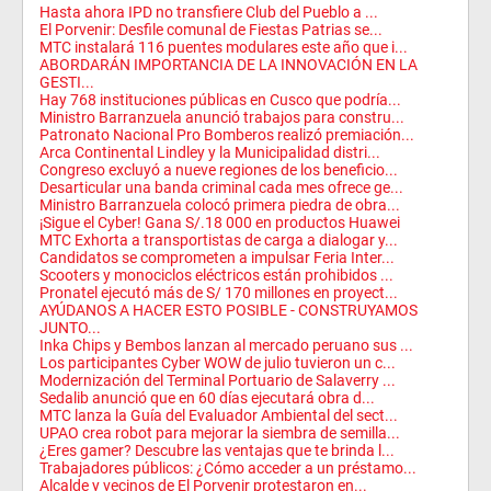
Hasta ahora IPD no transfiere Club del Pueblo a ...
El Porvenir: Desfile comunal de Fiestas Patrias se...
MTC instalará 116 puentes modulares este año que i...
ABORDARÁN IMPORTANCIA DE LA INNOVACIÓN EN LA
GESTI...
Hay 768 instituciones públicas en Cusco que podría...
Ministro Barranzuela anunció trabajos para constru...
Patronato Nacional Pro Bomberos realizó premiación...
Arca Continental Lindley y la Municipalidad distri...
Congreso excluyó a nueve regiones de los beneficio...
Desarticular una banda criminal cada mes ofrece ge...
Ministro Barranzuela colocó primera piedra de obra...
¡Sigue el Cyber! Gana S/.18 000 en productos Huawei
MTC Exhorta a transportistas de carga a dialogar y...
Candidatos se comprometen a impulsar Feria Inter...
Scooters y monociclos eléctricos están prohibidos ...
Pronatel ejecutó más de S/ 170 millones en proyect...
AYÚDANOS A HACER ESTO POSIBLE - CONSTRUYAMOS
JUNTO...
Inka Chips y Bembos lanzan al mercado peruano sus ...
Los participantes Cyber WOW de julio tuvieron un c...
Modernización del Terminal Portuario de Salaverry ...
Sedalib anunció que en 60 días ejecutará obra d...
MTC lanza la Guía del Evaluador Ambiental del sect...
UPAO crea robot para mejorar la siembra de semilla...
¿Eres gamer? Descubre las ventajas que te brinda l...
Trabajadores públicos: ¿Cómo acceder a un préstamo...
Alcalde y vecinos de El Porvenir protestaron en...