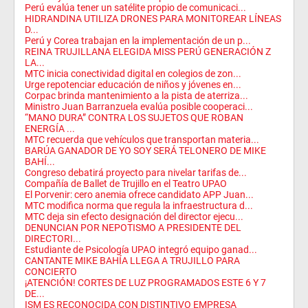
Perú evalúa tener un satélite propio de comunicaci...
HIDRANDINA UTILIZA DRONES PARA MONITOREAR LÍNEAS
D...
Perú y Corea trabajan en la implementación de un p...
REINA TRUJILLANA ELEGIDA MISS PERÚ GENERACIÓN Z
LA...
MTC inicia conectividad digital en colegios de zon...
Urge repotenciar educación de niños y jóvenes en...
Corpac brinda mantenimiento a la pista de aterriza...
Ministro Juan Barranzuela evalúa posible cooperaci...
“MANO DURA” CONTRA LOS SUJETOS QUE ROBAN
ENERGÍA ...
MTC recuerda que vehículos que transportan materia...
BARÚA GANADOR DE YO SOY SERÁ TELONERO DE MIKE
BAHÍ...
Congreso debatirá proyecto para nivelar tarifas de...
Compañía de Ballet de Trujillo en el Teatro UPAO
El Porvenir: cero anemia ofrece candidato APP Juan...
MTC modifica norma que regula la infraestructura d...
MTC deja sin efecto designación del director ejecu...
DENUNCIAN POR NEPOTISMO A PRESIDENTE DEL
DIRECTORI...
Estudiante de Psicología UPAO integró equipo ganad...
CANTANTE MIKE BAHÍA LLEGA A TRUJILLO PARA
CONCIERTO
¡ATENCIÓN! CORTES DE LUZ PROGRAMADOS ESTE 6 Y 7
DE...
ISM ES RECONOCIDA CON DISTINTIVO EMPRESA