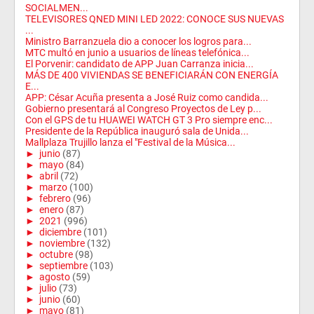
SOCIALMEN...
TELEVISORES QNED MINI LED 2022: CONOCE SUS NUEVAS
...
Ministro Barranzuela dio a conocer los logros para...
MTC multó en junio a usuarios de líneas telefónica...
El Porvenir: candidato de APP Juan Carranza inicia...
MÁS DE 400 VIVIENDAS SE BENEFICIARÁN CON ENERGÍA
E...
APP: César Acuña presenta a José Ruiz como candida...
Gobierno presentará al Congreso Proyectos de Ley p...
Con el GPS de tu HUAWEI WATCH GT 3 Pro siempre enc...
Presidente de la República inauguró sala de Unida...
Mallplaza Trujillo lanza el "Festival de la Música...
►
junio
(87)
►
mayo
(84)
►
abril
(72)
►
marzo
(100)
►
febrero
(96)
►
enero
(87)
►
2021
(996)
►
diciembre
(101)
►
noviembre
(132)
►
octubre
(98)
►
septiembre
(103)
►
agosto
(59)
►
julio
(73)
►
junio
(60)
►
mayo
(81)