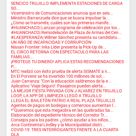
SENCICO TRUJILLO IMPLEMENTA ESTACIONES DE CARGA
SO...
Viceministro de Comunicaciones anuncia que en seis...
Ministro Barranzuela dice que se busca impulsar la...
¿Cómo se transmite, cuáles son las primeras manife...
#HUANCHACO| Lanzan programa de celebración por los...
#HUANCHACO| Remodelación de Plaza de Armas del Cen...
#LAESPERANZA| Wilmer Sánchez presenta su candidatu...
UN AÑO DE INCAPACIDAD Y CORRUPCIÓN
Nissan Frontier: Inka Líder presenta la Pick-Up de...
EL CIRCO RETORNA CON ESPECTACULO PARA LAS
FAMILIAS...
¡PROTEGE TU DINERO! APLICA ESTAS RECOMENDACIONES
P...
MTC realizó con éxito prueba de alerta SISMATE a n...
En El Porvenir se ha invertido 100 millones de sol...
Juan Carranza: "Con la educación saldremos de la e...
Aplicativo ‘Viaje Seguro’: Pasajeros pueden alerta...
LA MEJOR FIESTA PRIVADA CON J ALVAREZ EN TRUJILLO
LOOP, LA APP DE LIMPIEZA LLEGÓ A TRUJILLO
LLEGA EL BAILETÓN PATRIO A REAL PLAZA TRUJILLO
Agentes de pagos en bodegas y comercios aumentan l...
*“Queremos que esta megaobra en las quebradas Sa...
Elaboración del expediente técnico del Corredor Tr...
Consejos para los padres: ¿cómo ayudar a los niños...
Arca Continental Lindley y la Municipalidad distri...
COVID-19: TRES INTERROGANTES FRENTE A LA CUARTA
OLA