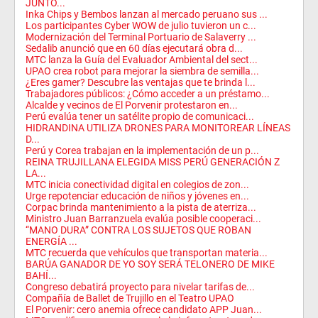
JUNTO...
Inka Chips y Bembos lanzan al mercado peruano sus ...
Los participantes Cyber WOW de julio tuvieron un c...
Modernización del Terminal Portuario de Salaverry ...
Sedalib anunció que en 60 días ejecutará obra d...
MTC lanza la Guía del Evaluador Ambiental del sect...
UPAO crea robot para mejorar la siembra de semilla...
¿Eres gamer? Descubre las ventajas que te brinda l...
Trabajadores públicos: ¿Cómo acceder a un préstamo...
Alcalde y vecinos de El Porvenir protestaron en...
Perú evalúa tener un satélite propio de comunicaci...
HIDRANDINA UTILIZA DRONES PARA MONITOREAR LÍNEAS
D...
Perú y Corea trabajan en la implementación de un p...
REINA TRUJILLANA ELEGIDA MISS PERÚ GENERACIÓN Z
LA...
MTC inicia conectividad digital en colegios de zon...
Urge repotenciar educación de niños y jóvenes en...
Corpac brinda mantenimiento a la pista de aterriza...
Ministro Juan Barranzuela evalúa posible cooperaci...
“MANO DURA” CONTRA LOS SUJETOS QUE ROBAN
ENERGÍA ...
MTC recuerda que vehículos que transportan materia...
BARÚA GANADOR DE YO SOY SERÁ TELONERO DE MIKE
BAHÍ...
Congreso debatirá proyecto para nivelar tarifas de...
Compañía de Ballet de Trujillo en el Teatro UPAO
El Porvenir: cero anemia ofrece candidato APP Juan...