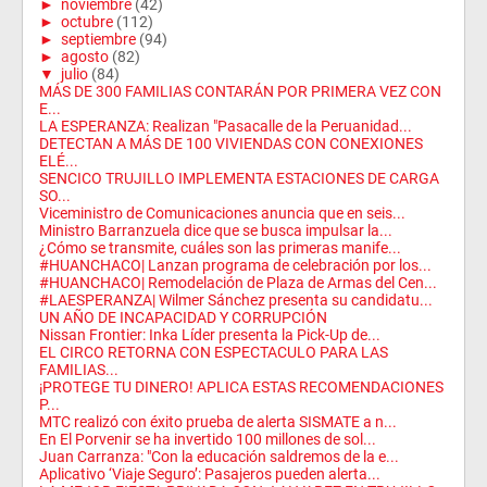
►
noviembre
(42)
►
octubre
(112)
►
septiembre
(94)
►
agosto
(82)
▼
julio
(84)
MÁS DE 300 FAMILIAS CONTARÁN POR PRIMERA VEZ CON
E...
LA ESPERANZA: Realizan "Pasacalle de la Peruanidad...
DETECTAN A MÁS DE 100 VIVIENDAS CON CONEXIONES
ELÉ...
SENCICO TRUJILLO IMPLEMENTA ESTACIONES DE CARGA
SO...
Viceministro de Comunicaciones anuncia que en seis...
Ministro Barranzuela dice que se busca impulsar la...
¿Cómo se transmite, cuáles son las primeras manife...
#HUANCHACO| Lanzan programa de celebración por los...
#HUANCHACO| Remodelación de Plaza de Armas del Cen...
#LAESPERANZA| Wilmer Sánchez presenta su candidatu...
UN AÑO DE INCAPACIDAD Y CORRUPCIÓN
Nissan Frontier: Inka Líder presenta la Pick-Up de...
EL CIRCO RETORNA CON ESPECTACULO PARA LAS
FAMILIAS...
¡PROTEGE TU DINERO! APLICA ESTAS RECOMENDACIONES
P...
MTC realizó con éxito prueba de alerta SISMATE a n...
En El Porvenir se ha invertido 100 millones de sol...
Juan Carranza: "Con la educación saldremos de la e...
Aplicativo ‘Viaje Seguro’: Pasajeros pueden alerta...