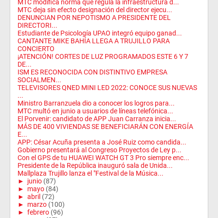
MTC modifica norma que regula la infraestructura d...
MTC deja sin efecto designación del director ejecu...
DENUNCIAN POR NEPOTISMO A PRESIDENTE DEL
DIRECTORI...
Estudiante de Psicología UPAO integró equipo ganad...
CANTANTE MIKE BAHÍA LLEGA A TRUJILLO PARA
CONCIERTO
¡ATENCIÓN! CORTES DE LUZ PROGRAMADOS ESTE 6 Y 7
DE...
ISM ES RECONOCIDA CON DISTINTIVO EMPRESA
SOCIALMEN...
TELEVISORES QNED MINI LED 2022: CONOCE SUS NUEVAS
...
Ministro Barranzuela dio a conocer los logros para...
MTC multó en junio a usuarios de líneas telefónica...
El Porvenir: candidato de APP Juan Carranza inicia...
MÁS DE 400 VIVIENDAS SE BENEFICIARÁN CON ENERGÍA
E...
APP: César Acuña presenta a José Ruiz como candida...
Gobierno presentará al Congreso Proyectos de Ley p...
Con el GPS de tu HUAWEI WATCH GT 3 Pro siempre enc...
Presidente de la República inauguró sala de Unida...
Mallplaza Trujillo lanza el "Festival de la Música...
►
junio
(87)
►
mayo
(84)
►
abril
(72)
►
marzo
(100)
►
febrero
(96)