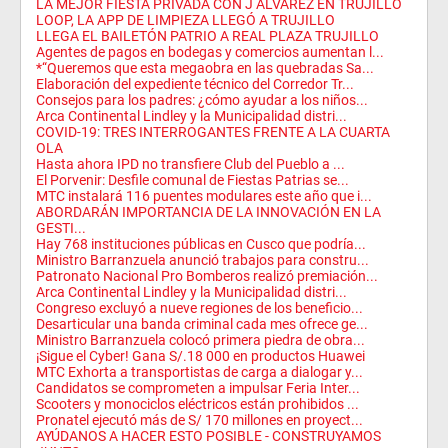
LA MEJOR FIESTA PRIVADA CON J ALVAREZ EN TRUJILLO
LOOP, LA APP DE LIMPIEZA LLEGÓ A TRUJILLO
LLEGA EL BAILETÓN PATRIO A REAL PLAZA TRUJILLO
Agentes de pagos en bodegas y comercios aumentan l...
*“Queremos que esta megaobra en las quebradas Sa...
Elaboración del expediente técnico del Corredor Tr...
Consejos para los padres: ¿cómo ayudar a los niños...
Arca Continental Lindley y la Municipalidad distri...
COVID-19: TRES INTERROGANTES FRENTE A LA CUARTA
OLA
Hasta ahora IPD no transfiere Club del Pueblo a ...
El Porvenir: Desfile comunal de Fiestas Patrias se...
MTC instalará 116 puentes modulares este año que i...
ABORDARÁN IMPORTANCIA DE LA INNOVACIÓN EN LA
GESTI...
Hay 768 instituciones públicas en Cusco que podría...
Ministro Barranzuela anunció trabajos para constru...
Patronato Nacional Pro Bomberos realizó premiación...
Arca Continental Lindley y la Municipalidad distri...
Congreso excluyó a nueve regiones de los beneficio...
Desarticular una banda criminal cada mes ofrece ge...
Ministro Barranzuela colocó primera piedra de obra...
¡Sigue el Cyber! Gana S/.18 000 en productos Huawei
MTC Exhorta a transportistas de carga a dialogar y...
Candidatos se comprometen a impulsar Feria Inter...
Scooters y monociclos eléctricos están prohibidos ...
Pronatel ejecutó más de S/ 170 millones en proyect...
AYÚDANOS A HACER ESTO POSIBLE - CONSTRUYAMOS