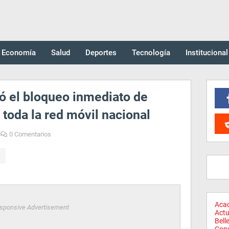
Economía
Salud
Deportes
Tecnología
Institucional
ció el bloqueo inmediato de
 toda la red móvil nacional
0 Comentarios
Aca
sponsive Advertisement
Actu
Bell