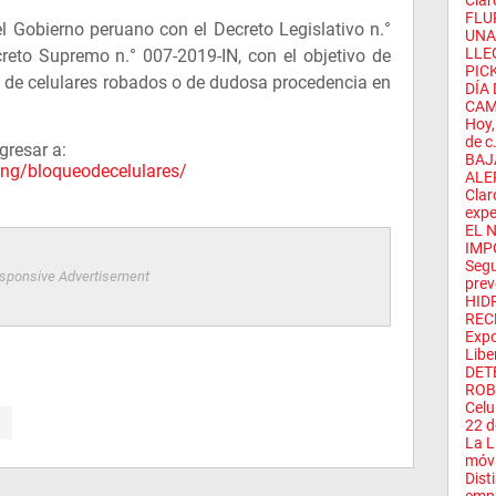
Clar
FLU
l Gobierno peruano con el Decreto Legislativo n.°
UNA 
LLE
eto Supremo n.° 007-2019-IN, con el objetivo de
PICK
n de celulares robados o de dudosa procedencia en
DÍA
CAM
Hoy,
de c.
gresar a:
BAJ
ing/bloqueodecelulares/
ALER
Clar
expe
EL 
IMPO
Segu
sponsive Advertisement
prev
HID
REC
Expo
Libe
DET
ROB
Celu
22 de
La L
móvil
Dist