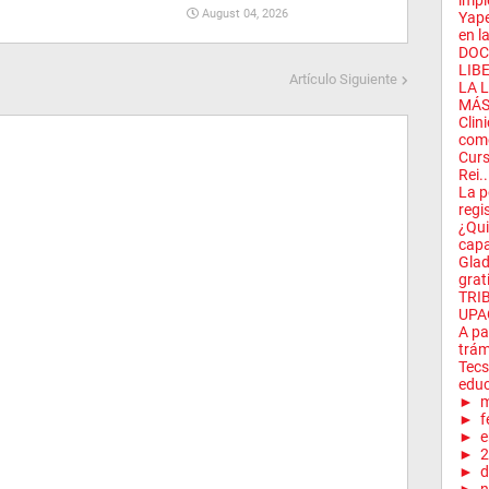
impl
August 04, 2026
Yape
en la
DOC
LIBE
Artículo Siguiente
LA 
MÁS 
Clin
como
Curs
Rei..
La p
regis
¿Qui
capa
Glad
grat
TRI
UPA
A par
trám
Tecs
educ
►
m
►
f
►
e
►
2
►
d