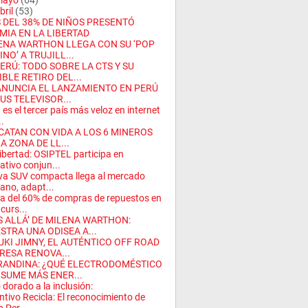
mayo
(64)
bril
(53)
 DEL 38% DE NIÑOS PRESENTÓ
MIA EN LA LIBERTAD
ENA WARTHON LLEGA CON SU ‘POP
NO’ A TRUJILL...
PERÚ: TODO SOBRE LA CTS Y SU
BLE RETIRO DEL...
ANUNCIA EL LANZAMIENTO EN PERÚ
US TELEVISOR...
 es el tercer país más veloz en internet
..
CATAN CON VIDA A LOS 6 MINEROS
A ZONA DE LL...
ibertad: OSIPTEL participa en
ativo conjun...
a SUV compacta llega al mercado
ano, adapt...
a del 60% de compras de repuestos en
ucurs...
S ALLÁ’ DE MILENA WARTHON:
STRA UNA ODISEA A...
UKI JIMNY, EL AUTÉNTICO OFF ROAD
RESA RENOVA...
RANDINA: ¿QUÉ ELECTRODOMÉSTICO
SUME MÁS ENER...
o dorado a la inclusión:
intivo Recicla: El reconocimiento de