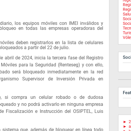
regi
Reg
Regi
Salu
Soci
diario, los equipos móviles con IMEI inválidos y
Soci
bloqueo en todas las empresas operadoras del
Tecn
Tur
Vóle
viles deben registrarlos en la lista de celulares
loqueados a partir del 22 de julio.
Soci
de abril de 2024, inicia la tercera fase del Registro
Móviles para la Seguridad (Renteseg) y con ello,
obado será bloqueado inmediatamente en la red
rganismo Supervisor de Inversión Privada en
Fea
e, si compra un celular robado o de dudosa
loqueado y no podrá activarlo en ninguna empresa
 de Fiscalización e Instrucción del OSIPTEL, Luis
►
2
►
a
n sistema que, además de bloquear en línea todo