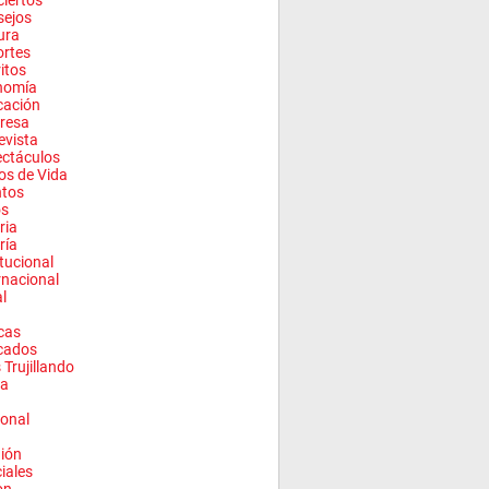
iertos
sejos
ura
rtes
ritos
nomía
cación
resa
evista
ctáculos
los de Vida
ntos
os
ria
ría
itucional
rnacional
l
cas
cados
 Trujillando
a
onal
ión
ciales