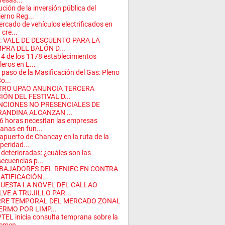
esas...
ución de la inversión pública del
erno Reg...
ercado de vehículos electrificados en
 cre...
E: VALE DE DESCUENTO PARA LA
PRA DEL BALÓN D...
 4 de los 1178 establecimientos
leros en L...
 paso de la Masificación del Gas: Pleno
o...
TRO UPAO ANUNCIA TERCERA
IÓN DEL FESTIVAL D...
NCIONES NO PRESENCIALES DE
RANDINA ALCANZAN ...
6 horas necesitan las empresas
anas en fun...
puerto de Chancay en la ruta de la
peridad...
 deterioradas: ¿cuáles son las
ecuencias p...
BAJADORES DEL RENIEC EN CONTRA
ATIFICACIÓN...
UESTA LA NOVEL DEL CALLAO
LVE A TRUJILLO PAR...
RRE TEMPORAL DEL MERCADO ZONAL
ERMO POR LIMP...
TEL inicia consulta temprana sobre la