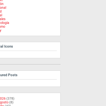
on
ión
onal
d
al
ales
ología
ismo
y
al Icons
tured Posts
026
(378)
gosto
(8)