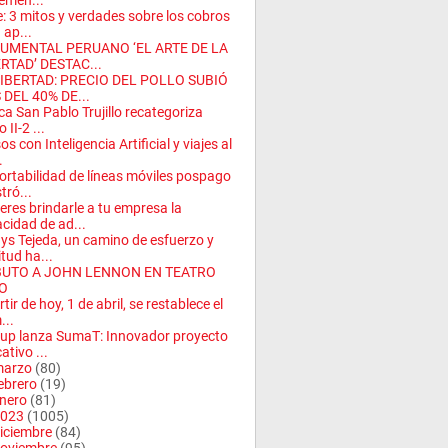
emen...
: 3 mitos y verdades sobre los cobros
 ap...
UMENTAL PERUANO ‘EL ARTE DE LA
RTAD’ DESTAC...
LIBERTAD: PRECIO DEL POLLO SUBIÓ
DEL 40% DE...
ica San Pablo Trujillo recategoriza
 II-2 ...
os con Inteligencia Artificial y viajes al
.
ortabilidad de líneas móviles pospago
tró...
eres brindarle a tu empresa la
cidad de ad...
ys Tejeda, un camino de esfuerzo y
itud ha...
BUTO A JOHN LENNON EN TEATRO
O
tir de hoy, 1 de abril, se restablece el
...
up lanza SumaT: Innovador proyecto
ativo ...
arzo
(80)
ebrero
(19)
nero
(81)
023
(1005)
iciembre
(84)