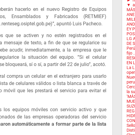
►
▼
a
deberán hacerlo en el nuevo Registro de Equipos
MÁS
ANE
ados, Ensamblados y Fabricados (RETMIEF)
MIL
a.renteseg.osiptel.gob.pe)”, apuntó Luis Pacheco.
ANDI
EY 
POSI
es que se activen y no estén registrados en el
LG 
ía mensaje de texto, a fin de que se regularice su
DE S
Perú
 debe acudir, inmediatamente, a la empresa que le
fijo .
egularice la situación del equipo. “Si el celular
RES
EN L
 bloqueará, sí o sí, a partir del 22 de julio”, acotó.
La L
oper
al compra un celular en el extranjero para usarlo
Nuev
peru
lista de celulares válidos o lista blanca a través de
Cerc
 móvil que les prestará el servicio para evitar el
la s
‘MÁ
MUE
SUZ
s los equipos móviles con servicio activo y que
REG
HID
bonados de las empresas operadoras del servicio
CON
aron automáticamente a formar parte de la lista
Sell
Dist