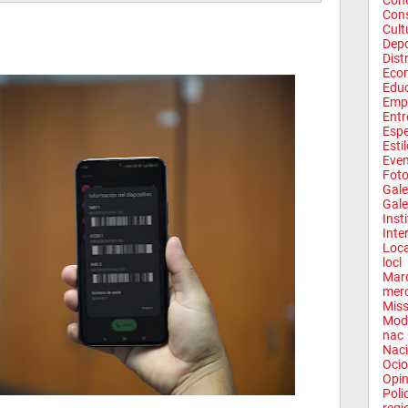
Conc
Con
Cult
Depo
Dist
Eco
Edu
Emp
Entr
Espe
Esti
Eve
Fot
Gale
Gale
Inst
Inte
Loca
locl
Mar
mer
Miss
Mod
nac
Naci
Ocio
Opin
Poli