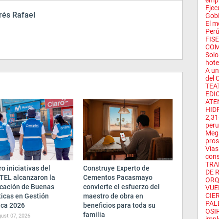
empr
Ejec
és Rafael
Gobi
El m
Perú
FIS
COM
Solo
hote
A un
del C
TEA
EDIC
ATE
HID
2,31
peru
Mega
pros
Vías
cons
TRA
o iniciativas del
Construye Experto de
DE R
TEL alcanzaron la
Cementos Pacasmayo
ORQ
ficación de Buenas
convierte el esfuerzo del
VUE
CIE
ticas en Gestión
maestro de obra en
PAL
ica 2026
beneficios para toda su
OSIP
familia
ust 07, 2026