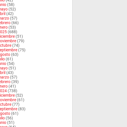
ulio
(42)
unio
(58)
mayo
(52)
bril
(42)
arzo
(57)
ebrero
(66)
nero
(53)
025
(688)
iciembre
(51)
oviembre
(79)
ctubre
(74)
eptiembre
(75)
gosto
(63)
ulio
(61)
unio
(54)
mayo
(51)
bril
(43)
arzo
(57)
ebrero
(39)
nero
(41)
024
(738)
iciembre
(52)
oviembre
(61)
ctubre
(77)
eptiembre
(83)
gosto
(61)
ulio
(56)
unio
(51)