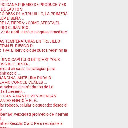
o Per...
PIC GANA PREMIO DE PRODUCE Y ES
DE LAS 10 S...
GÓ DFSK D1 A TRUJILLO, LA PRIMERA
UP DISEÑA...
 DE LA TIERRA: ¿CÓMO AFECTA EL
BIO CLIMÁTICO...
 22 de abril, inició el bloqueo inmediato
..
AS TEMPERATURAS EN TRUJILLO
TAN EL RIESGO D...
o TV+: El servicio que busca redefinir la
...
NUEVO CAPÍTULO DE 'START YOUR
SSIBLE' DESTA...
ridad en casa: estrategias para
enir accid...
RANDINA: ANTE UNA DUDA O
LAMO CONOCE CUÁLES ...
rtaciones de arándanos de La
rtad creciero...
ECTAN A MÁS DE 20 VIVIENDAS
ANDO ENERGÍA ELÉ...
lar robado, celular bloqueado: desde el
 ...
ibertad: velocidad promedio de internet
 ...
intivo Recicla: Claro Perú reconoce a