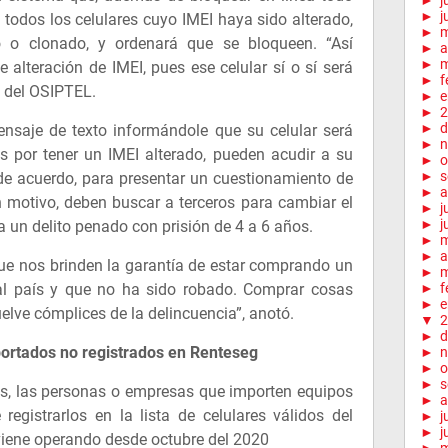
►
j
►
j
 todos los celulares cuyo IMEI haya sido alterado,
►
 o clonado, y ordenará que se bloqueen. “Así
►
a
►
m
alteración de IMEI, pues ese celular sí o sí será
►
f
o del OSIPTEL.
►
e
►
2
►
d
nsaje de texto informándole que su celular será
►
n
s por tener un IMEI alterado, pueden acudir a su
►
o
►
s
de acuerdo, para presentar un cuestionamiento de
►
a
n motivo, deben buscar a terceros para cambiar el
►
j
►
j
ía un delito penado con prisión de 4 a 6 años.
►
►
a
e nos brinden la garantía de estar comprando un
►
m
 al país y que no ha sido robado. Comprar cosas
►
f
►
e
lve cómplices de la delincuencia”, anotó.
▼
2
►
d
mportados no registrados en Renteseg
►
n
►
o
►
s
s, las personas o empresas que importen equipos
►
a
 registrarlos en la lista de celulares válidos del
►
j
►
j
 viene operando desde octubre del 2020