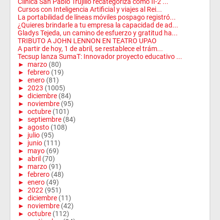
Clinica San Pablo Trujillo recategoriza como II-2 ...
Cursos con Inteligencia Artificial y viajes al Rei...
La portabilidad de líneas móviles pospago registró...
¿Quieres brindarle a tu empresa la capacidad de ad...
Gladys Tejeda, un camino de esfuerzo y gratitud ha...
TRIBUTO A JOHN LENNON EN TEATRO UPAO
A partir de hoy, 1 de abril, se restablece el trám...
Tecsup lanza SumaT: Innovador proyecto educativo ...
►
marzo
(80)
►
febrero
(19)
►
enero
(81)
►
2023
(1005)
►
diciembre
(84)
►
noviembre
(95)
►
octubre
(101)
►
septiembre
(84)
►
agosto
(108)
►
julio
(95)
►
junio
(111)
►
mayo
(69)
►
abril
(70)
►
marzo
(91)
►
febrero
(48)
►
enero
(49)
►
2022
(951)
►
diciembre
(11)
►
noviembre
(42)
►
octubre
(112)