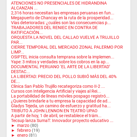
ATENCIONES NO PRESENCIALES DE HIDRANDINA
ALCANZAN ...
2,316 horas necesitan las empresas peruanas en fun...
Megapuerto de Chancay en la ruta de la prosperidad...
Vías deterioradas: ¿cuáles son las consecuencias p...
TRABAJADORES DEL RENIEC EN CONTRA DE
RATIFICACIÓN...
ORQUESTA LA NOVEL DEL CALLAO VUELVE A TRUJILLO
PAR...
CIERRE TEMPORAL DEL MERCADO ZONAL PALERMO POR
LIMP...
OSIPTEL inicia consulta temprana sobre la implemen...
Yape: 3 mitos y verdades sobre los cobros en la ap...
DOCUMENTAL PERUANO ‘EL ARTE DE LA LIBERTAD’
DESTAC...
LA LIBERTAD: PRECIO DEL POLLO SUBIÓ MÁS DEL 40%
DE...
Clinica San Pablo Trujillo recategoriza como II-2 ...
Cursos con Inteligencia Artificial y viajes al Rei...
La portabilidad de líneas móviles pospago registró...
¿Quieres brindarle a tu empresa la capacidad de ad...
Gladys Tejeda, un camino de esfuerzo y gratitud ha...
TRIBUTO A JOHN LENNON EN TEATRO UPAO
A partir de hoy, 1 de abril, se restablece el trám...
Tecsup lanza SumaT: Innovador proyecto educativo ...
►
marzo
(80)
►
febrero
(19)
►
enero
(81)