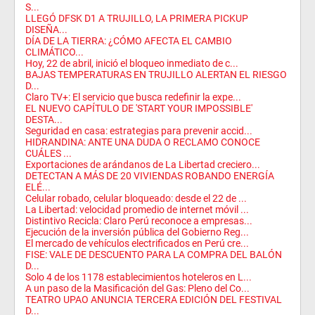
S...
LLEGÓ DFSK D1 A TRUJILLO, LA PRIMERA PICKUP
DISEÑA...
DÍA DE LA TIERRA: ¿CÓMO AFECTA EL CAMBIO
CLIMÁTICO...
Hoy, 22 de abril, inició el bloqueo inmediato de c...
BAJAS TEMPERATURAS EN TRUJILLO ALERTAN EL RIESGO
D...
Claro TV+: El servicio que busca redefinir la expe...
EL NUEVO CAPÍTULO DE 'START YOUR IMPOSSIBLE'
DESTA...
Seguridad en casa: estrategias para prevenir accid...
HIDRANDINA: ANTE UNA DUDA O RECLAMO CONOCE
CUÁLES ...
Exportaciones de arándanos de La Libertad creciero...
DETECTAN A MÁS DE 20 VIVIENDAS ROBANDO ENERGÍA
ELÉ...
Celular robado, celular bloqueado: desde el 22 de ...
La Libertad: velocidad promedio de internet móvil ...
Distintivo Recicla: Claro Perú reconoce a empresas...
Ejecución de la inversión pública del Gobierno Reg...
El mercado de vehículos electrificados en Perú cre...
FISE: VALE DE DESCUENTO PARA LA COMPRA DEL BALÓN
D...
Solo 4 de los 1178 establecimientos hoteleros en L...
A un paso de la Masificación del Gas: Pleno del Co...
TEATRO UPAO ANUNCIA TERCERA EDICIÓN DEL FESTIVAL
D...