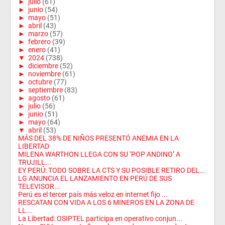
►
julio
(61)
►
junio
(54)
►
mayo
(51)
►
abril
(43)
►
marzo
(57)
►
febrero
(39)
►
enero
(41)
▼
2024
(738)
►
diciembre
(52)
►
noviembre
(61)
►
octubre
(77)
►
septiembre
(83)
►
agosto
(61)
►
julio
(56)
►
junio
(51)
►
mayo
(64)
▼
abril
(53)
MÁS DEL 38% DE NIÑOS PRESENTÓ ANEMIA EN LA
LIBERTAD
MILENA WARTHON LLEGA CON SU ‘POP ANDINO’ A
TRUJILL...
EY PERÚ: TODO SOBRE LA CTS Y SU POSIBLE RETIRO DEL...
LG ANUNCIA EL LANZAMIENTO EN PERÚ DE SUS
TELEVISOR...
Perú es el tercer país más veloz en internet fijo ...
RESCATAN CON VIDA A LOS 6 MINEROS EN LA ZONA DE
LL...
La Libertad: OSIPTEL participa en operativo conjun...