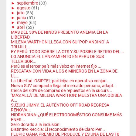
►
septiembre
(83)
►
agosto
(61)
►
julio
(56)
►
junio
(51)
►
mayo
(64)
▼
abril
(53)
MÁS DEL 38% DE NIÑOS PRESENTÓ ANEMIA EN LA
LIBERTAD
MILENA WARTHON LLEGA CON SU ‘POP ANDINO’ A
TRUJILL...
EY PERÚ: TODO SOBRE LA CTS Y SU POSIBLE RETIRO DEL...
LG ANUNCIA EL LANZAMIENTO EN PERÚ DE SUS
TELEVISOR...
Perú es el tercer país más veloz en internet fijo ...
RESCATAN CON VIDA A LOS 6 MINEROS EN LA ZONA DE
LL...
La Libertad: OSIPTEL participa en operativo conjun...
Nueva SUV compacta llega al mercado peruano, adapt...
Cerca del 60% de compras de repuestos en la sucurs...
‘MÁS ALLÁ’ DE MILENA WARTHON: MUESTRA UNA ODISEA
A...
SUZUKI JIMNY, EL AUTÉNTICO OFF ROAD REGRESA
RENOVA...
HIDRANDINA: ¿QUÉ ELECTRODOMÉSTICO CONSUME MÁS
ENER...
Sello dorado a la inclusión:
Distintivo Recicla: El reconocimiento de Claro Per...
FLUPIC GANA PREMIO DE PRODUCE Y ES UNA DE LAS 10