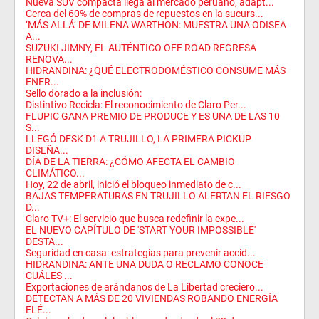
Nueva SUV compacta llega al mercado peruano, adapt...
Cerca del 60% de compras de repuestos en la sucurs...
‘MÁS ALLÁ’ DE MILENA WARTHON: MUESTRA UNA ODISEA
A...
SUZUKI JIMNY, EL AUTÉNTICO OFF ROAD REGRESA
RENOVA...
HIDRANDINA: ¿QUÉ ELECTRODOMÉSTICO CONSUME MÁS
ENER...
Sello dorado a la inclusión:
Distintivo Recicla: El reconocimiento de Claro Per...
FLUPIC GANA PREMIO DE PRODUCE Y ES UNA DE LAS 10
S...
LLEGÓ DFSK D1 A TRUJILLO, LA PRIMERA PICKUP
DISEÑA...
DÍA DE LA TIERRA: ¿CÓMO AFECTA EL CAMBIO
CLIMÁTICO...
Hoy, 22 de abril, inició el bloqueo inmediato de c...
BAJAS TEMPERATURAS EN TRUJILLO ALERTAN EL RIESGO
D...
Claro TV+: El servicio que busca redefinir la expe...
EL NUEVO CAPÍTULO DE 'START YOUR IMPOSSIBLE'
DESTA...
Seguridad en casa: estrategias para prevenir accid...
HIDRANDINA: ANTE UNA DUDA O RECLAMO CONOCE
CUÁLES ...
Exportaciones de arándanos de La Libertad creciero...
DETECTAN A MÁS DE 20 VIVIENDAS ROBANDO ENERGÍA
ELÉ...