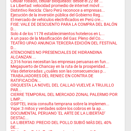
Celular robado, celular bloqueado: desde el 22 de ...
La Libertad: velocidad promedio de internet móvil ...
Distintivo Recicla: Claro Perú reconoce a empresas...
Ejecución de la inversión pública del Gobierno Reg...
El mercado de vehículos electrificados en Perú cre...
FISE: VALE DE DESCUENTO PARA LA COMPRA DEL BALÓN
D...
Solo 4 de los 1178 establecimientos hoteleros en L...
A un paso de la Masificación del Gas: Pleno del Co...
TEATRO UPAO ANUNCIA TERCERA EDICIÓN DEL FESTIVAL
D...
ATENCIONES NO PRESENCIALES DE HIDRANDINA
ALCANZAN ...
2,316 horas necesitan las empresas peruanas en fun...
Megapuerto de Chancay en la ruta de la prosperidad...
Vías deterioradas: ¿cuáles son las consecuencias p...
TRABAJADORES DEL RENIEC EN CONTRA DE
RATIFICACIÓN...
ORQUESTA LA NOVEL DEL CALLAO VUELVE A TRUJILLO
PAR...
CIERRE TEMPORAL DEL MERCADO ZONAL PALERMO POR
LIMP...
OSIPTEL inicia consulta temprana sobre la implemen...
Yape: 3 mitos y verdades sobre los cobros en la ap...
DOCUMENTAL PERUANO ‘EL ARTE DE LA LIBERTAD’
DESTAC...
LA LIBERTAD: PRECIO DEL POLLO SUBIÓ MÁS DEL 40%
DE...