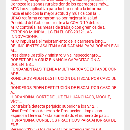
Conozca las zonas rurales donde los operadores móv...
MTC lanza aplicativo para luchar contra la informa...
Inicia el año con la mejor actitud y música con la...
UPAO reafirma compromiso por mejorar la salud
Prioridad del Gobierno frente a la COVID-19 debe s...
MTC continúa las mesas de trabajo con gremios de t...
ESTRENO MUNDIAL LG EN EL CES 2022: LAS
INNOVACIONE...
MTC impulsará el mejoramiento de la carretera long...
DELINCUENTES ASALTAN A CIUDADANA PARA ROBARLE SU
M...
Presidente Castillo y ministro Silva inspeccionaro...
ROBERT DE LA CRUZ FINANCIA CAPACITACIÓN A
DOCENTES...
FUNDAMENTALS, TIENDA MULTIMARCA SE EXPANDE CON
APE...
RONDEROS PIDEN DESTITUCIÓN DE FISCAL POR CASO DE
A...
RONDEROS PIDEN DESTITUCIÓN DE FISCAL POR CASO DE
A...
HIDRANDINA: CORTE DE LUZ EN HUANCHACO, MOCHE,
VÍCT...
Contraloría detecta perjuicio superior a los S/ 2...
Disal Perú firma Acuerdo de Producción Limpia con ...
Espinoza Llerena: “Está aumentado el número de pac...
HIDRANDINA: CONSEJOS PRÁCTICOS PARA AHORRAR DE
ENE...
Verano 2022: Estos dispositivos potenciarán tu rut...