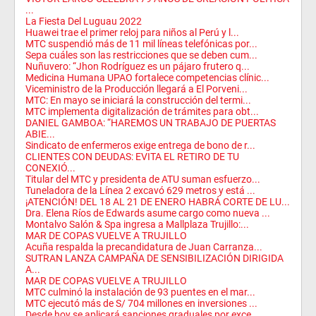
...
La Fiesta Del Luguau 2022
Huawei trae el primer reloj para niños al Perú y l...
MTC suspendió más de 11 mil líneas telefónicas por...
Sepa cuáles son las restricciones que se deben cum...
Nuñuvero: “Jhon Rodríguez es un pájaro frutero q...
Medicina Humana UPAO fortalece competencias clínic...
Viceministro de la Producción llegará a El Porveni...
MTC: En mayo se iniciará la construcción del termi...
MTC implementa digitalización de trámites para obt...
DANIEL GAMBOA: “HAREMOS UN TRABAJO DE PUERTAS
ABIE...
Sindicato de enfermeros exige entrega de bono de r...
CLIENTES CON DEUDAS: EVITA EL RETIRO DE TU
CONEXIÓ...
Titular del MTC y presidenta de ATU suman esfuerzo...
Tuneladora de la Línea 2 excavó 629 metros y está ...
¡ATENCIÓN! DEL 18 AL 21 DE ENERO HABRÁ CORTE DE LU...
Dra. Elena Ríos de Edwards asume cargo como nueva ...
Montalvo Salón & Spa ingresa a Mallplaza Trujillo:...
MAR DE COPAS VUELVE A TRUJILLO
Acuña respalda la precandidatura de Juan Carranza...
SUTRAN LANZA CAMPAÑA DE SENSIBILIZACIÓN DIRIGIDA
A...
MAR DE COPAS VUELVE A TRUJILLO
MTC culminó la instalación de 93 puentes en el mar...
MTC ejecutó más de S/ 704 millones en inversiones ...
Desde hoy se aplicará sanciones graduales por exce...