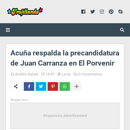
Acuña respalda la precandidatura
de Juan Carranza en El Porvenir
Andrés Rafael
18:47
Local
0 Comentarios
Blogger news
Responsive Advertisement