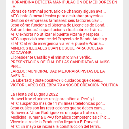
HIDRANDINA DETECTA MANIPULACIÓN DE MEDIDORES EN
LA...
Obras del terminal portuario de Chancay siguen ava...
MTC instaló mesa técnica para destrabar proyectos ...
Gestión de empresas familiares: seis factores clav...
Sepa cómo funciona el Sistema de Licencias de Cond...
Sutran brindará capacitación virtual sobre el trám...
MTC exhorta no utilizar el puente Pizana y respeta...
MTC supervisó avance del Proyecto de Banda Ancha p...
El MTC atiende emergencia vial en el puente Pizana...
MINEROS ILEGALES USAN BOSQUE PARA OCULTAR
SOCAVONE...
El presidente Castillo y el ministro Silva verific...
PRESENTACIÓN OFICIAL DE LAS CANDIDATAS AL MISS
PER...
LAREDO: MUNICIPALIDAD MEJORARÁ PISTAS DE LA
AVENID...
La Libertad: ¿Diste positivo? 6 cuidados que debes...
VÍCTOR LARCO CELEBRA 79 AÑOS DE CREACIÓN POLÍTICA
...
La Fiesta Del Luguau 2022
Huawei trae el primer reloj para niños al Perú y l...
MTC suspendió más de 11 mil líneas telefónicas por...
Sepa cuáles son las restricciones que se deben cum...
Nuñuvero: “Jhon Rodríguez es un pájaro frutero q...
Medicina Humana UPAO fortalece competencias clínic...
Viceministro de la Producción llegará a El Porveni...
MTC: En mayo se iniciará la construcción del termi...