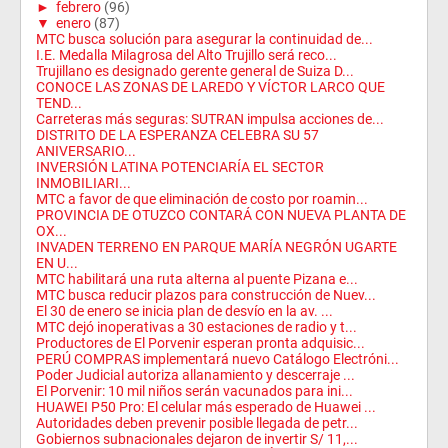
►
febrero
(96)
▼
enero
(87)
MTC busca solución para asegurar la continuidad de...
I.E. Medalla Milagrosa del Alto Trujillo será reco...
Trujillano es designado gerente general de Suiza D...
CONOCE LAS ZONAS DE LAREDO Y VÍCTOR LARCO QUE
TEND...
Carreteras más seguras: SUTRAN impulsa acciones de...
DISTRITO DE LA ESPERANZA CELEBRA SU 57
ANIVERSARIO...
INVERSIÓN LATINA POTENCIARÍA EL SECTOR
INMOBILIARI...
MTC a favor de que eliminación de costo por roamin...
PROVINCIA DE OTUZCO CONTARÁ CON NUEVA PLANTA DE
OX...
INVADEN TERRENO EN PARQUE MARÍA NEGRÓN UGARTE
EN U...
MTC habilitará una ruta alterna al puente Pizana e...
MTC busca reducir plazos para construcción de Nuev...
El 30 de enero se inicia plan de desvío en la av. ...
MTC dejó inoperativas a 30 estaciones de radio y t...
Productores de El Porvenir esperan pronta adquisic...
PERÚ COMPRAS implementará nuevo Catálogo Electróni...
Poder Judicial autoriza allanamiento y descerraje ...
El Porvenir: 10 mil niños serán vacunados para ini...
HUAWEI P50 Pro: El celular más esperado de Huawei ...
Autoridades deben prevenir posible llegada de petr...
Gobiernos subnacionales dejaron de invertir S/ 11,...