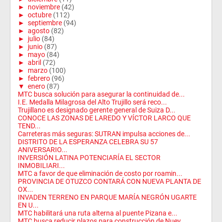
►
noviembre
(42)
►
octubre
(112)
►
septiembre
(94)
►
agosto
(82)
►
julio
(84)
►
junio
(87)
►
mayo
(84)
►
abril
(72)
►
marzo
(100)
►
febrero
(96)
▼
enero
(87)
MTC busca solución para asegurar la continuidad de...
I.E. Medalla Milagrosa del Alto Trujillo será reco...
Trujillano es designado gerente general de Suiza D...
CONOCE LAS ZONAS DE LAREDO Y VÍCTOR LARCO QUE
TEND...
Carreteras más seguras: SUTRAN impulsa acciones de...
DISTRITO DE LA ESPERANZA CELEBRA SU 57
ANIVERSARIO...
INVERSIÓN LATINA POTENCIARÍA EL SECTOR
INMOBILIARI...
MTC a favor de que eliminación de costo por roamin...
PROVINCIA DE OTUZCO CONTARÁ CON NUEVA PLANTA DE
OX...
INVADEN TERRENO EN PARQUE MARÍA NEGRÓN UGARTE
EN U...
MTC habilitará una ruta alterna al puente Pizana e...
MTC busca reducir plazos para construcción de Nuev...