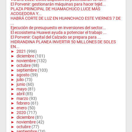
El Porvenir: gestionarán máquinas para hacer tejid...
PLAZA PRINCIPAL DE HUAMACHUCO LUCE MÁS
ACOGEDORA Y...
HABRÁ CORTE DE LUZ EN HUANCHACO ESTE VIERNES 7 DE
...
Ejecución de presupuesto en inversiones del sector...
El ecosistema Huawei ayuda a potenciar el trabajo ...
El Porvenir: Capital del Calzado se prepara para ...
HIDRANDINA PLANEA INVERTIR 50 MILLONES DE SOLES
EN...
►
2021
(996)
►
diciembre
(101)
►
noviembre
(132)
►
octubre
(98)
►
septiembre
(103)
►
agosto
(59)
►
julio
(73)
►
junio
(60)
►
mayo
(81)
►
abril
(85)
►
marzo
(93)
►
febrero
(61)
►
enero
(50)
►
2020
(717)
►
diciembre
(81)
►
noviembre
(42)
►
octubre
(77)
►
septiembre
(74)