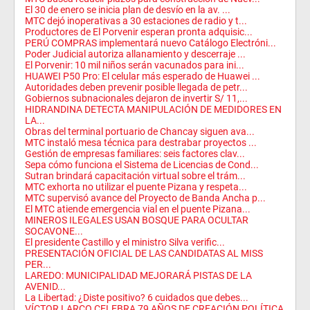
El 30 de enero se inicia plan de desvío en la av. ...
MTC dejó inoperativas a 30 estaciones de radio y t...
Productores de El Porvenir esperan pronta adquisic...
PERÚ COMPRAS implementará nuevo Catálogo Electróni...
Poder Judicial autoriza allanamiento y descerraje ...
El Porvenir: 10 mil niños serán vacunados para ini...
HUAWEI P50 Pro: El celular más esperado de Huawei ...
Autoridades deben prevenir posible llegada de petr...
Gobiernos subnacionales dejaron de invertir S/ 11,...
HIDRANDINA DETECTA MANIPULACIÓN DE MEDIDORES EN
LA...
Obras del terminal portuario de Chancay siguen ava...
MTC instaló mesa técnica para destrabar proyectos ...
Gestión de empresas familiares: seis factores clav...
Sepa cómo funciona el Sistema de Licencias de Cond...
Sutran brindará capacitación virtual sobre el trám...
MTC exhorta no utilizar el puente Pizana y respeta...
MTC supervisó avance del Proyecto de Banda Ancha p...
El MTC atiende emergencia vial en el puente Pizana...
MINEROS ILEGALES USAN BOSQUE PARA OCULTAR
SOCAVONE...
El presidente Castillo y el ministro Silva verific...
PRESENTACIÓN OFICIAL DE LAS CANDIDATAS AL MISS
PER...
LAREDO: MUNICIPALIDAD MEJORARÁ PISTAS DE LA
AVENID...
La Libertad: ¿Diste positivo? 6 cuidados que debes...
VÍCTOR LARCO CELEBRA 79 AÑOS DE CREACIÓN POLÍTICA