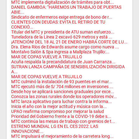
MTC implementa digitalización de trámites para obt...
DANIEL GAMBOA: “HAREMOS UN TRABAJO DE PUERTAS
ABIE...
Sindicato de enfermeros exige entrega de bono de r...
CLIENTES CON DEUDAS: EVITA EL RETIRO DE TU
CONEXIÓ...
Titular del MTC y presidenta de ATU suman esfuerzo...
Tuneladora de la Línea 2 excavó 629 metros y está ...
¡ATENCIÓN! DEL 18 AL 21 DE ENERO HABRÁ CORTE DE LU...
Dra. Elena Ríos de Edwards asume cargo como nueva ...
Montalvo Salón & Spa ingresa a Mallplaza Trujillo:...
MAR DE COPAS VUELVE A TRUJILLO
Acuña respalda la precandidatura de Juan Carranza...
SUTRAN LANZA CAMPAÑA DE SENSIBILIZACIÓN DIRIGIDA
A...
MAR DE COPAS VUELVE A TRUJILLO
MTC culminó la instalación de 93 puentes en el mar...
MTC ejecutó más de S/ 704 millones en inversiones ...
Desde hoy se aplicará sanciones graduales por exce...
Conozca las zonas rurales donde los operadores móv...
MTC lanza aplicativo para luchar contra la informa...
Inicia el año con la mejor actitud y música con la...
UPAO reafirma compromiso por mejorar la salud
Prioridad del Gobierno frente a la COVID-19 debe s...
MTC continúa las mesas de trabajo con gremios de t...
ESTRENO MUNDIAL LG EN EL CES 2022: LAS
INNOVACIONE...
MTC impulsará el mejoramiento de la carretera long...