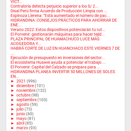
VÍCT...
Contraloría detecta perjuicio superior a los S/ 2...
Disal Perú firma Acuerdo de Producción Limpia con ...
Espinoza Llerena: “Está aumentado el número de pac...
HIDRANDINA: CONSEJOS PRÁCTICOS PARA AHORRAR DE
ENE...
Verano 2022: Estos dispositivos potenciarán tu rut...
El Porvenir: gestionarán máquinas para hacer tejid...
PLAZA PRINCIPAL DE HUAMACHUCO LUCE MÁS
ACOGEDORA Y...
HABRÁ CORTE DE LUZ EN HUANCHACO ESTE VIERNES 7 DE
...
Ejecución de presupuesto en inversiones del sector...
El ecosistema Huawei ayuda a potenciar el trabajo ...
El Porvenir: Capital del Calzado se prepara para ...
HIDRANDINA PLANEA INVERTIR 50 MILLONES DE SOLES
EN...
►
2021
(996)
►
diciembre
(101)
►
noviembre
(132)
►
octubre
(98)
►
septiembre
(103)
►
agosto
(59)
►
julio
(73)
►
junio
(60)
►
mayo
(81)
►
abril
(85)
►
marzo
(93)