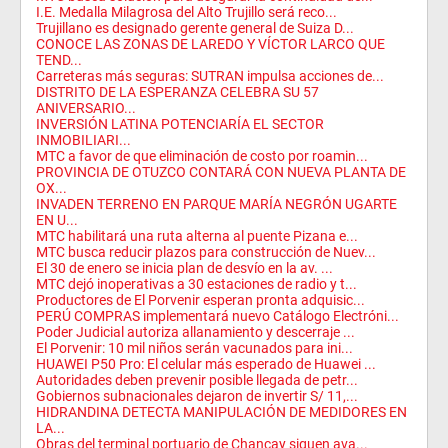
I.E. Medalla Milagrosa del Alto Trujillo será reco...
Trujillano es designado gerente general de Suiza D...
CONOCE LAS ZONAS DE LAREDO Y VÍCTOR LARCO QUE
TEND...
Carreteras más seguras: SUTRAN impulsa acciones de...
DISTRITO DE LA ESPERANZA CELEBRA SU 57
ANIVERSARIO...
INVERSIÓN LATINA POTENCIARÍA EL SECTOR
INMOBILIARI...
MTC a favor de que eliminación de costo por roamin...
PROVINCIA DE OTUZCO CONTARÁ CON NUEVA PLANTA DE
OX...
INVADEN TERRENO EN PARQUE MARÍA NEGRÓN UGARTE
EN U...
MTC habilitará una ruta alterna al puente Pizana e...
MTC busca reducir plazos para construcción de Nuev...
El 30 de enero se inicia plan de desvío en la av. ...
MTC dejó inoperativas a 30 estaciones de radio y t...
Productores de El Porvenir esperan pronta adquisic...
PERÚ COMPRAS implementará nuevo Catálogo Electróni...
Poder Judicial autoriza allanamiento y descerraje ...
El Porvenir: 10 mil niños serán vacunados para ini...
HUAWEI P50 Pro: El celular más esperado de Huawei ...
Autoridades deben prevenir posible llegada de petr...
Gobiernos subnacionales dejaron de invertir S/ 11,...
HIDRANDINA DETECTA MANIPULACIÓN DE MEDIDORES EN
LA...
Obras del terminal portuario de Chancay siguen ava...