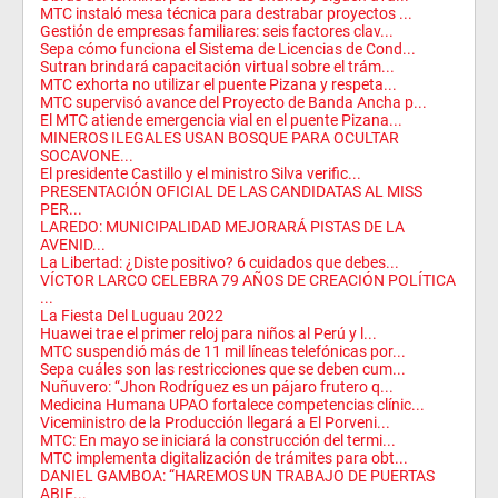
MTC instaló mesa técnica para destrabar proyectos ...
Gestión de empresas familiares: seis factores clav...
Sepa cómo funciona el Sistema de Licencias de Cond...
Sutran brindará capacitación virtual sobre el trám...
MTC exhorta no utilizar el puente Pizana y respeta...
MTC supervisó avance del Proyecto de Banda Ancha p...
El MTC atiende emergencia vial en el puente Pizana...
MINEROS ILEGALES USAN BOSQUE PARA OCULTAR
SOCAVONE...
El presidente Castillo y el ministro Silva verific...
PRESENTACIÓN OFICIAL DE LAS CANDIDATAS AL MISS
PER...
LAREDO: MUNICIPALIDAD MEJORARÁ PISTAS DE LA
AVENID...
La Libertad: ¿Diste positivo? 6 cuidados que debes...
VÍCTOR LARCO CELEBRA 79 AÑOS DE CREACIÓN POLÍTICA
...
La Fiesta Del Luguau 2022
Huawei trae el primer reloj para niños al Perú y l...
MTC suspendió más de 11 mil líneas telefónicas por...
Sepa cuáles son las restricciones que se deben cum...
Nuñuvero: “Jhon Rodríguez es un pájaro frutero q...
Medicina Humana UPAO fortalece competencias clínic...
Viceministro de la Producción llegará a El Porveni...
MTC: En mayo se iniciará la construcción del termi...
MTC implementa digitalización de trámites para obt...
DANIEL GAMBOA: “HAREMOS UN TRABAJO DE PUERTAS
ABIE...