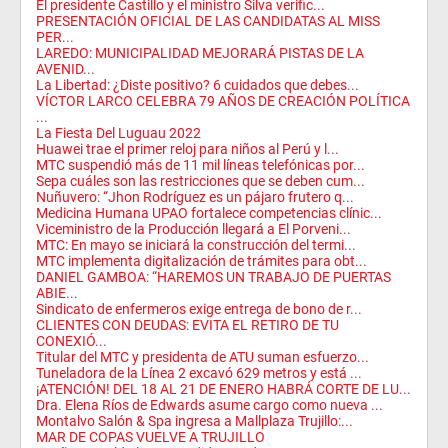
El presidente Castillo y el ministro Silva verific...
PRESENTACIÓN OFICIAL DE LAS CANDIDATAS AL MISS
PER...
LAREDO: MUNICIPALIDAD MEJORARÁ PISTAS DE LA
AVENID...
La Libertad: ¿Diste positivo? 6 cuidados que debes...
VÍCTOR LARCO CELEBRA 79 AÑOS DE CREACIÓN POLÍTICA
...
La Fiesta Del Luguau 2022
Huawei trae el primer reloj para niños al Perú y l...
MTC suspendió más de 11 mil líneas telefónicas por...
Sepa cuáles son las restricciones que se deben cum...
Nuñuvero: “Jhon Rodríguez es un pájaro frutero q...
Medicina Humana UPAO fortalece competencias clínic...
Viceministro de la Producción llegará a El Porveni...
MTC: En mayo se iniciará la construcción del termi...
MTC implementa digitalización de trámites para obt...
DANIEL GAMBOA: “HAREMOS UN TRABAJO DE PUERTAS
ABIE...
Sindicato de enfermeros exige entrega de bono de r...
CLIENTES CON DEUDAS: EVITA EL RETIRO DE TU
CONEXIÓ...
Titular del MTC y presidenta de ATU suman esfuerzo...
Tuneladora de la Línea 2 excavó 629 metros y está ...
¡ATENCIÓN! DEL 18 AL 21 DE ENERO HABRÁ CORTE DE LU...
Dra. Elena Ríos de Edwards asume cargo como nueva ...
Montalvo Salón & Spa ingresa a Mallplaza Trujillo:...
MAR DE COPAS VUELVE A TRUJILLO