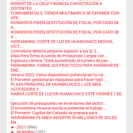
ROBERT DE LA CRUZ FINANCIA CAPACITACIÓN A
DOCENTES...
FUNDAMENTALS, TIENDA MULTIMARCA SE EXPANDE CON
APE...
RONDEROS PIDEN DESTITUCIÓN DE FISCAL POR CASO DE
A...
RONDEROS PIDEN DESTITUCIÓN DE FISCAL POR CASO DE
A...
HIDRANDINA: CORTE DE LUZ EN HUANCHACO, MOCHE,
VÍCT...
Contraloría detecta perjuicio superior a los S/ 2...
Disal Perú firma Acuerdo de Producción Limpia con ...
Espinoza Llerena: “Está aumentado el número de pac...
HIDRANDINA: CONSEJOS PRÁCTICOS PARA AHORRAR DE
ENE...
Verano 2022: Estos dispositivos potenciarán tu rut...
El Porvenir: gestionarán máquinas para hacer tejid...
PLAZA PRINCIPAL DE HUAMACHUCO LUCE MÁS
ACOGEDORA Y...
HABRÁ CORTE DE LUZ EN HUANCHACO ESTE VIERNES 7 DE
...
Ejecución de presupuesto en inversiones del sector...
El ecosistema Huawei ayuda a potenciar el trabajo ...
El Porvenir: Capital del Calzado se prepara para ...
HIDRANDINA PLANEA INVERTIR 50 MILLONES DE SOLES
EN...
►
2021
(996)
►
diciembre
(101)