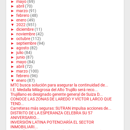
►
mayo
(69)
►
abril
(70)
►
marzo
(91)
►
febrero
(48)
►
enero
(49)
▼
2022
(951)
►
diciembre
(11)
►
noviembre
(42)
►
octubre
(112)
►
septiembre
(94)
►
agosto
(82)
►
julio
(84)
►
junio
(87)
►
mayo
(84)
►
abril
(72)
►
marzo
(100)
►
febrero
(96)
▼
enero
(87)
MTC busca solución para asegurar la continuidad de...
I.E. Medalla Milagrosa del Alto Trujillo será reco...
Trujillano es designado gerente general de Suiza D...
CONOCE LAS ZONAS DE LAREDO Y VÍCTOR LARCO QUE
TEND...
Carreteras más seguras: SUTRAN impulsa acciones de...
DISTRITO DE LA ESPERANZA CELEBRA SU 57
ANIVERSARIO...
INVERSIÓN LATINA POTENCIARÍA EL SECTOR
INMOBILIARI...