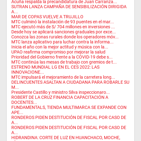
Acuña respalda la precandidatura de Juan Carranza...
SUTRAN LANZA CAMPAÑA DE SENSIBILIZACIÓN DIRIGIDA
A...
MAR DE COPAS VUELVE A TRUJILLO
MTC culminó la instalación de 93 puentes en el mar...
MTC ejecutó más de S/ 704 millones en inversiones ...
Desde hoy se aplicará sanciones graduales por exce...
Conozca las zonas rurales donde los operadores móv...
MTC lanza aplicativo para luchar contra la informa...
Inicia el año con la mejor actitud y música con la...
UPAO reafirma compromiso por mejorar la salud
Prioridad del Gobierno frente a la COVID-19 debe s...
MTC continúa las mesas de trabajo con gremios de t...
ESTRENO MUNDIAL LG EN EL CES 2022: LAS
INNOVACIONE...
MTC impulsará el mejoramiento de la carretera long...
DELINCUENTES ASALTAN A CIUDADANA PARA ROBARLE SU
M...
Presidente Castillo y ministro Silva inspeccionaro...
ROBERT DE LA CRUZ FINANCIA CAPACITACIÓN A
DOCENTES...
FUNDAMENTALS, TIENDA MULTIMARCA SE EXPANDE CON
APE...
RONDEROS PIDEN DESTITUCIÓN DE FISCAL POR CASO DE
A...
RONDEROS PIDEN DESTITUCIÓN DE FISCAL POR CASO DE
A...
HIDRANDINA: CORTE DE LUZ EN HUANCHACO, MOCHE,