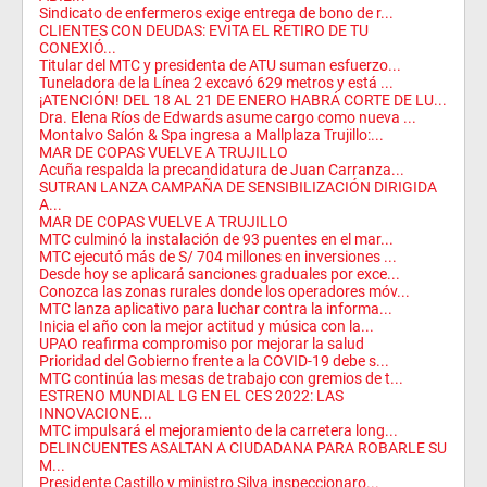
Sindicato de enfermeros exige entrega de bono de r...
CLIENTES CON DEUDAS: EVITA EL RETIRO DE TU
CONEXIÓ...
Titular del MTC y presidenta de ATU suman esfuerzo...
Tuneladora de la Línea 2 excavó 629 metros y está ...
¡ATENCIÓN! DEL 18 AL 21 DE ENERO HABRÁ CORTE DE LU...
Dra. Elena Ríos de Edwards asume cargo como nueva ...
Montalvo Salón & Spa ingresa a Mallplaza Trujillo:...
MAR DE COPAS VUELVE A TRUJILLO
Acuña respalda la precandidatura de Juan Carranza...
SUTRAN LANZA CAMPAÑA DE SENSIBILIZACIÓN DIRIGIDA
A...
MAR DE COPAS VUELVE A TRUJILLO
MTC culminó la instalación de 93 puentes en el mar...
MTC ejecutó más de S/ 704 millones en inversiones ...
Desde hoy se aplicará sanciones graduales por exce...
Conozca las zonas rurales donde los operadores móv...
MTC lanza aplicativo para luchar contra la informa...
Inicia el año con la mejor actitud y música con la...
UPAO reafirma compromiso por mejorar la salud
Prioridad del Gobierno frente a la COVID-19 debe s...
MTC continúa las mesas de trabajo con gremios de t...
ESTRENO MUNDIAL LG EN EL CES 2022: LAS
INNOVACIONE...
MTC impulsará el mejoramiento de la carretera long...
DELINCUENTES ASALTAN A CIUDADANA PARA ROBARLE SU
M...
Presidente Castillo y ministro Silva inspeccionaro...