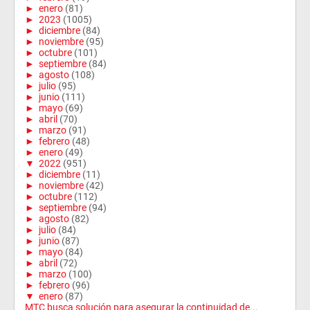
►
enero
(81)
►
2023
(1005)
►
diciembre
(84)
►
noviembre
(95)
►
octubre
(101)
►
septiembre
(84)
►
agosto
(108)
►
julio
(95)
►
junio
(111)
►
mayo
(69)
►
abril
(70)
►
marzo
(91)
►
febrero
(48)
►
enero
(49)
▼
2022
(951)
►
diciembre
(11)
►
noviembre
(42)
►
octubre
(112)
►
septiembre
(94)
►
agosto
(82)
►
julio
(84)
►
junio
(87)
►
mayo
(84)
►
abril
(72)
►
marzo
(100)
►
febrero
(96)
▼
enero
(87)
MTC busca solución para asegurar la continuidad de...