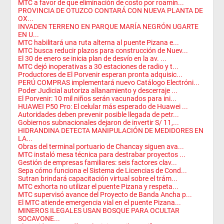
MTC a favor de que eliminación de costo por roamin...
PROVINCIA DE OTUZCO CONTARÁ CON NUEVA PLANTA DE
OX...
INVADEN TERRENO EN PARQUE MARÍA NEGRÓN UGARTE
EN U...
MTC habilitará una ruta alterna al puente Pizana e...
MTC busca reducir plazos para construcción de Nuev...
El 30 de enero se inicia plan de desvío en la av. ...
MTC dejó inoperativas a 30 estaciones de radio y t...
Productores de El Porvenir esperan pronta adquisic...
PERÚ COMPRAS implementará nuevo Catálogo Electróni...
Poder Judicial autoriza allanamiento y descerraje ...
El Porvenir: 10 mil niños serán vacunados para ini...
HUAWEI P50 Pro: El celular más esperado de Huawei ...
Autoridades deben prevenir posible llegada de petr...
Gobiernos subnacionales dejaron de invertir S/ 11,...
HIDRANDINA DETECTA MANIPULACIÓN DE MEDIDORES EN
LA...
Obras del terminal portuario de Chancay siguen ava...
MTC instaló mesa técnica para destrabar proyectos ...
Gestión de empresas familiares: seis factores clav...
Sepa cómo funciona el Sistema de Licencias de Cond...
Sutran brindará capacitación virtual sobre el trám...
MTC exhorta no utilizar el puente Pizana y respeta...
MTC supervisó avance del Proyecto de Banda Ancha p...
El MTC atiende emergencia vial en el puente Pizana...
MINEROS ILEGALES USAN BOSQUE PARA OCULTAR
SOCAVONE...