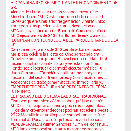
HIDRANDINA RECIBE IMPORTANTE RECONOCIMIENTO DE
GR...
Alcalde de El Porvenir recibió reconocimiento “Co...
Ministro Tineo: “MTC está comprometido en cerrar b...
UPAO adquiere simulador de gestación y parto único...
Transportistas pueden solicitar la devolución del ...
MTC mejora cobertura del Fondo de Compensación del...
MTC ejecutó más de S/ 330 millones de enero a seti...
ILUMINAN CON TECNOLOGÍA LED PARQUE GRANDE DE LA
UR...
Carraza entregó más de 300 certificados de poses...
Mallplaza celebra la Fiesta del Cine sorteando ent...
Convierte un smartphone Huawei en una unidad de al...
Inician construcción de pistas y veredas por 5 mi...
Fondo social portuario permitió ejecutar más de 10...
Juan Carranza: “También viabilizaremos proyectos ...
Ejecución del sector Transportes y Comunicaciones ...
Accidentes de trabajo: manufactura, inmobiliaria y...
EMPRENDEDORES PIURANOS PRESENTES EN FERIA
INTERNAC...
EL FRACASO DEL SISTEMA LABORAL TRADICIONAL
Finanzas personales: ¿Cómo saber qué tipo de prést...
MTC reinicia capacitaciones a gobiernos regionales...
Hijos de microemprendedores podrán acceder a becas...
2022 Medallistas paralímpicos competirán en el Ope...
Terminal de Pasajeros de Iquitos obtuvo la licenci...
#LAESPERANZA| Wilmer Sánchez: "El fin del continui...
MTC lanza convocatorias para mejorar corredores vi...