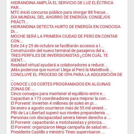
HIDRANDINA AMPLÍA EL SERVICIO DE LUZ ELÉCTRICA
PAR...
MTC inició concurso público para otorgar 88 frecue...
DÍA MUNDIAL DEL AHORRO DE ENERGÍA: CONSEJOS
PRÁCTI...
HIDRANDINA DETECTA HURTO DE ENERGÍA EN CONOCIDA
DI...
MOCHE SERÁ LA PRIMERA CIUDAD DE PERÚ EN CONTAR
CON...
Este 24 y 25 de octubre se facilitarán accesos a l...
Construcción del nuevo terminal de pasajeros del a...
TRES PERFILES DE INVERSIONISTAS ¿CON CUÁL TE
IDENT...
Realidad virtual ayudará a colaboradores a reducir...
¡Más poderosa que nunca! Llega al Perú la MateBook...
CONCLUYE EL PROCESO DE OPA PARA LA ADQUISICIÓN DE
...
CONOCE LOS CORTES PROGRAMADOS EN ALGUNAS
ZONAS DE ...
Cinco consejos para mantener el equilibrio entre e...
Capacitan a 173 coordinadores para mejorar la con...
El Porvenir: Invierten 4 millones de soles en pi...
De enero a agosto ocurrieron más de 55 mil siniest...
PBI de La Libertad superó sus niveles prepandemia ...
Personas con discapacidad severa tienen derecho a ...
El Porvenir: capacitarán a mototaxistas y prioriza...
El Porvenir: organizaron Mega campaña de salud en...
Presidente Castillo y ministro Tineo supervisaron ...