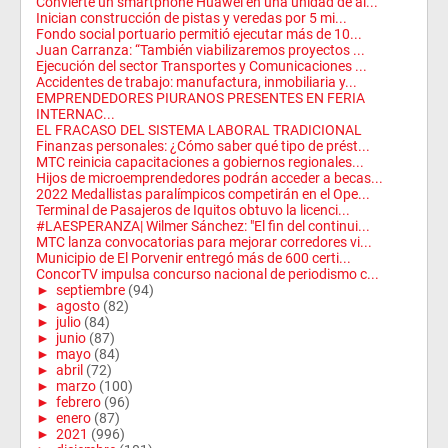
Convierte un smartphone Huawei en una unidad de al...
Inician construcción de pistas y veredas por 5 mi...
Fondo social portuario permitió ejecutar más de 10...
Juan Carranza: “También viabilizaremos proyectos ...
Ejecución del sector Transportes y Comunicaciones ...
Accidentes de trabajo: manufactura, inmobiliaria y...
EMPRENDEDORES PIURANOS PRESENTES EN FERIA
INTERNAC...
EL FRACASO DEL SISTEMA LABORAL TRADICIONAL
Finanzas personales: ¿Cómo saber qué tipo de prést...
MTC reinicia capacitaciones a gobiernos regionales...
Hijos de microemprendedores podrán acceder a becas...
2022 Medallistas paralímpicos competirán en el Ope...
Terminal de Pasajeros de Iquitos obtuvo la licenci...
#LAESPERANZA| Wilmer Sánchez: "El fin del continui...
MTC lanza convocatorias para mejorar corredores vi...
Municipio de El Porvenir entregó más de 600 certi...
ConcorTV impulsa concurso nacional de periodismo c...
►
septiembre
(94)
►
agosto
(82)
►
julio
(84)
►
junio
(87)
►
mayo
(84)
►
abril
(72)
►
marzo
(100)
►
febrero
(96)
►
enero
(87)
►
2021
(996)