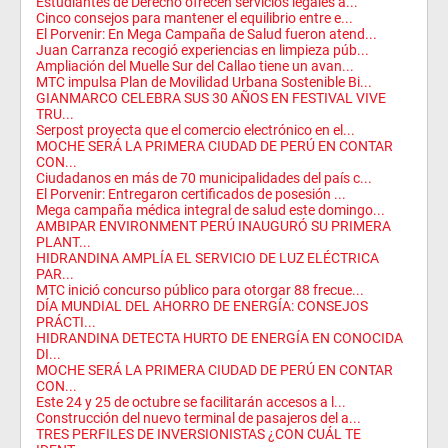
Estudiantes de Derecho ofrecen servicios legales a...
Cinco consejos para mantener el equilibrio entre e...
El Porvenir: En Mega Campaña de Salud fueron atend...
Juan Carranza recogió experiencias en limpieza púb...
Ampliación del Muelle Sur del Callao tiene un avan...
MTC impulsa Plan de Movilidad Urbana Sostenible Bi...
GIANMARCO CELEBRA SUS 30 AÑOS EN FESTIVAL VIVE
TRU...
Serpost proyecta que el comercio electrónico en el...
MOCHE SERÁ LA PRIMERA CIUDAD DE PERÚ EN CONTAR
CON...
Ciudadanos en más de 70 municipalidades del país c...
El Porvenir: Entregaron certificados de posesión ...
Mega campaña médica integral de salud este domingo...
AMBIPAR ENVIRONMENT PERÚ INAUGURÓ SU PRIMERA
PLANT...
HIDRANDINA AMPLÍA EL SERVICIO DE LUZ ELÉCTRICA
PAR...
MTC inició concurso público para otorgar 88 frecue...
DÍA MUNDIAL DEL AHORRO DE ENERGÍA: CONSEJOS
PRÁCTI...
HIDRANDINA DETECTA HURTO DE ENERGÍA EN CONOCIDA
DI...
MOCHE SERÁ LA PRIMERA CIUDAD DE PERÚ EN CONTAR
CON...
Este 24 y 25 de octubre se facilitarán accesos a l...
Construcción del nuevo terminal de pasajeros del a...
TRES PERFILES DE INVERSIONISTAS ¿CON CUÁL TE