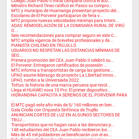
Colegio Juan Pablo II Inicia campaña contra el aco...
Ministro Richard Tineo ratificó en Pasco su compro...
MTC y municipio de Huamanga presentan proyecto del...
Escolares de El Porvenir participaron de feria v...
MTC propone nuevas velocidades mínimas para Intern...
ADAS: REMODELACIÓN DE LA COMISARÍA RURAL DE VIRÚ
O...
Seis recomendaciones para comprar seguro en este C...
MTC amplía vigencia de brevetes profesionales y de...
PIANISTA CHILENO EN TRUJILLO
USUARIOS NO RESPETAN LAS DISTANCIAS MÍNIMAS DE
SEG...
Primera promoción del CEA Juan Pablo II celebró su...
El Porvenir: Entregaron certificados de posesión ...
MTC informa a transportistas de carga las gestione...
UPAO asume liderazgo de proyecto La Libertad Innov...
UPAO, rumbo a la Universiada 2022
Tottus: la historia de una marca peruana que revol...
Llega el HUAWEI nova 10 Pro: El primer dispositivo...
HIDRANDINA CAPACITA A SERENOS DE EL PORVENIR PARA
...
El MTC pagó este año más de S/ 160 millones en ben...
Gala Criolla con Orquesta Sinfónica de Trujillo
ANUNCIAN CORTES DE LUZ EN ALGUNOS SECTORES DE
TRUJ...
Transportistas que no hagan caso a las denuncias p...
148 estudiantes del CEA Juan Pablo recibieron los ...
Más de 45 mil pobladores se beneficiarán con el an...