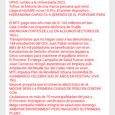
UPAO, rumbo a la Universiada 2022
Tottus: la historia de una marca peruana que revol...
Llega el HUAWEI nova 10 Pro: El primer dispositivo...
HIDRANDINA CAPACITA A SERENOS DE EL PORVENIR PARA
...
El MTC pagó este año más de S/ 160 millones en ben...
Gala Criolla con Orquesta Sinfónica de Trujillo
ANUNCIAN CORTES DE LUZ EN ALGUNOS SECTORES DE
TRUJ...
Transportistas que no hagan caso a las denuncias p...
148 estudiantes del CEA Juan Pablo recibieron los ...
Más de 45 mil pobladores se beneficiarán con el an...
Estudiantes de Derecho ofrecen servicios legales a...
Cinco consejos para mantener el equilibrio entre e...
El Porvenir: En Mega Campaña de Salud fueron atend...
Juan Carranza recogió experiencias en limpieza púb...
Ampliación del Muelle Sur del Callao tiene un avan...
MTC impulsa Plan de Movilidad Urbana Sostenible Bi...
GIANMARCO CELEBRA SUS 30 AÑOS EN FESTIVAL VIVE
TRU...
Serpost proyecta que el comercio electrónico en el...
MOCHE SERÁ LA PRIMERA CIUDAD DE PERÚ EN CONTAR
CON...
Ciudadanos en más de 70 municipalidades del país c...
El Porvenir: Entregaron certificados de posesión ...
Mega campaña médica integral de salud este domingo...
AMBIPAR ENVIRONMENT PERÚ INAUGURÓ SU PRIMERA
PLANT...