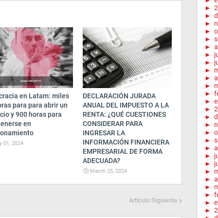
►
e
►
2
►
d
►
n
►
o
►
s
►
a
►
j
►
j
►
►
a
►
m
►
f
cracia en Latam: miles
DECLARACIÓN JURADA
►
e
ras para para abrir un
ANUAL DEL IMPUESTO A LA
►
2
cio y 900 horas para
RENTA: ¿QUÉ CUESTIONES
►
d
enerse en
CONSIDERAR PARA
►
n
►
o
ionamiento
INGRESAR LA
►
s
INFORMACIÓN FINANCIERA
 01, 2024
►
a
EMPRESARIAL DE FORMA
►
j
ADECUADA?
►
j
►
March 25, 2024
►
a
►
m
►
f
Artículo Siguiente
►
e
►
2