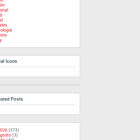
on
ión
onal
d
al
ales
ología
ismo
y
al Icons
tured Posts
026
(373)
gosto
(3)