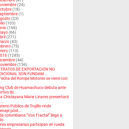
iciembre
(47)
oviembre
(24)
ctubre
(18)
eptiembre
(1)
gosto
(23)
ulio
(103)
unio
(166)
mayo
(66)
bril
(271)
arzo
(43)
ebrero
(75)
nero
(113)
016
(1245)
iciembre
(44)
oviembre
(136)
TRATOS DE EXPORTACIÓN NO
DICIONAL SON FUNDAM...
Fecha del Rompe Motores se viene con
o
ng Club de Huamachuco debuta ante
rtivo Bi...
a Chiclayana Marie Linares presentará
...
sterio Público de Trujillo rinde
naje póst...
a colombiana “Vox Fractal” llega a
llo
res empresarias participan en rueda