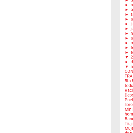
►
d
►
n
►
o
►
s
►
a
►
j
►
j
►
►
a
►
m
►
f
►
e
▼
2
►
d
▼
n
CON
TRA
5ta 
tod
Raci
Depo
Poet
libro 
Mini
home
Band
Truji
Muje