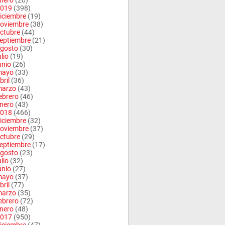
nero
(20)
019
(398)
iciembre
(19)
oviembre
(38)
ctubre
(44)
eptiembre
(21)
gosto
(30)
ulio
(19)
unio
(26)
mayo
(33)
bril
(36)
arzo
(43)
ebrero
(46)
nero
(43)
018
(466)
iciembre
(32)
oviembre
(37)
ctubre
(29)
eptiembre
(17)
gosto
(23)
ulio
(32)
unio
(27)
mayo
(37)
bril
(77)
arzo
(35)
ebrero
(72)
nero
(48)
017
(950)