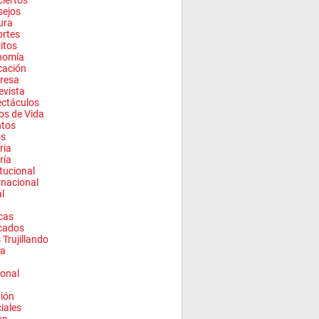
iertos
sejos
ura
rtes
ritos
nomía
cación
resa
evista
ctáculos
los de Vida
ntos
os
ria
ría
itucional
rnacional
l
cas
cados
 Trujillando
a
onal
ión
ciales