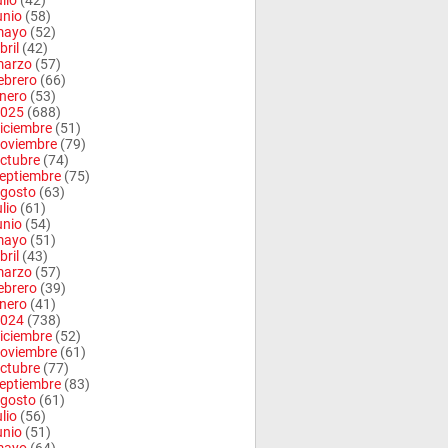
ulio
(42)
unio
(58)
mayo
(52)
bril
(42)
arzo
(57)
ebrero
(66)
nero
(53)
025
(688)
iciembre
(51)
oviembre
(79)
ctubre
(74)
eptiembre
(75)
gosto
(63)
ulio
(61)
unio
(54)
mayo
(51)
bril
(43)
arzo
(57)
ebrero
(39)
nero
(41)
024
(738)
iciembre
(52)
oviembre
(61)
ctubre
(77)
eptiembre
(83)
gosto
(61)
ulio
(56)
unio
(51)