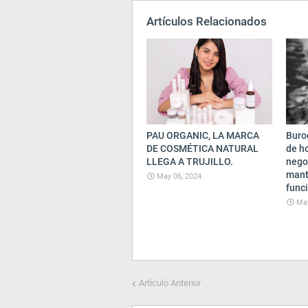
Artículos Relacionados
PAU ORGANIC, LA MARCA
Buro
DE COSMÉTICA NATURAL
de ho
LLEGA A TRUJILLO.
nego
mant
May 06, 2024
func
May
Artículo Anterior