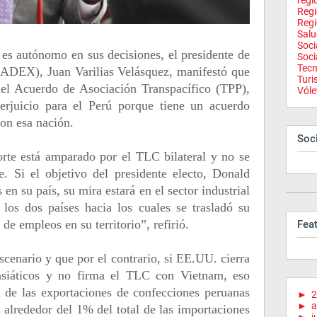
regi
Reg
Regi
Salu
Soci
 es autónomo en sus decisiones, el presidente de
Soci
Tecn
(ADEX), Juan Varilias Velásquez, manifestó que
Tur
del Acuerdo de Asociación Transpacífico (TPP),
Vóle
perjuicio para el Perú porque tiene un acuerdo
con esa nación.
Soci
orte está amparado por el TLC bilateral y no se
e. Si el objetivo del presidente electo, Donald
en su país, su mira estará en el sector industrial
os dos países hacia los cuales se trasladó su
 de empleos en su territorio”, refirió.
Fea
scenario y que por el contrario, si EE.UU. cierra
 asiáticos y no firma el TLC con Vietnam, eso
n de las exportaciones de confecciones peruanas
►
2
►
a
 alrededor del 1% del total de las importaciones