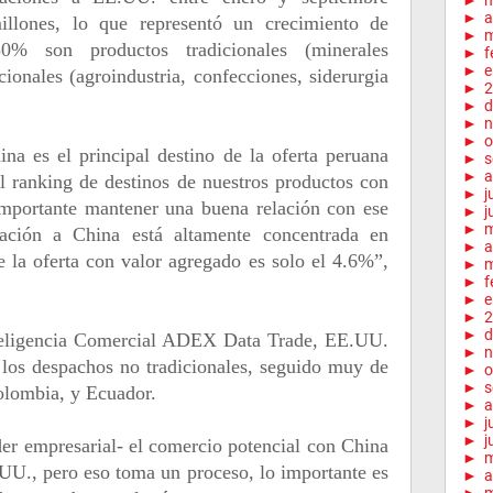
►
►
a
llones, lo que representó un crecimiento de
►
m
% son productos tradicionales (minerales
►
f
►
e
ionales (agroindustria, confecciones, siderurgia
►
2
►
d
►
n
►
o
ina es el principal destino de la oferta peruana
►
s
►
a
el ranking de destinos de nuestros productos con
►
j
importante mantener una buena relación con ese
►
j
►
ación a China está altamente concentrada en
►
a
e la oferta con valor agregado es solo el 4.6%”,
►
m
►
f
►
e
►
2
►
d
nteligencia Comercial ADEX Data Trade, EE.UU.
►
n
 los despachos no tradicionales, seguido muy de
►
o
►
s
Colombia, y Ecuador.
►
a
►
j
►
j
der empresarial- el comercio potencial con China
►
.UU., pero eso toma un proceso, lo importante es
►
a