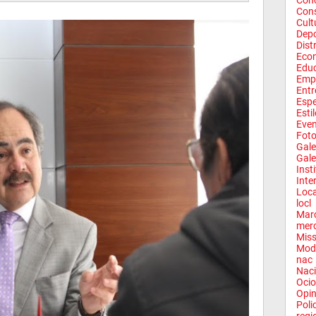
Conc
Con
Cult
Depo
Dist
Eco
Edu
Emp
Entr
Espe
Esti
Eve
Fot
Gale
Gale
Inst
Inte
Loca
locl
Mar
mer
Miss
Mod
nac
Naci
Ocio
Opin
Poli