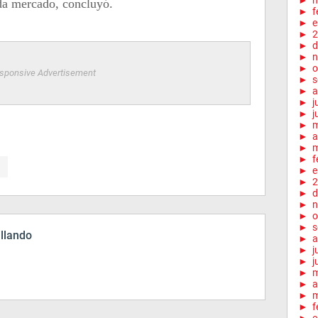
►
m
da mercado, concluyó.
►
f
►
e
►
2
►
d
►
n
►
o
sponsive Advertisement
►
s
►
a
►
j
►
j
►
►
a
►
m
►
f
►
e
►
2
►
d
►
n
►
o
►
s
illando
►
a
►
j
►
j
►
►
a
►
m
►
f