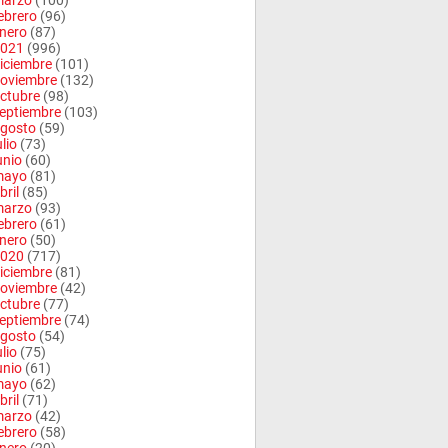
arzo
(100)
ebrero
(96)
nero
(87)
021
(996)
iciembre
(101)
oviembre
(132)
ctubre
(98)
eptiembre
(103)
gosto
(59)
ulio
(73)
unio
(60)
mayo
(81)
bril
(85)
arzo
(93)
ebrero
(61)
nero
(50)
020
(717)
iciembre
(81)
oviembre
(42)
ctubre
(77)
eptiembre
(74)
gosto
(54)
ulio
(75)
unio
(61)
mayo
(62)
bril
(71)
arzo
(42)
ebrero
(58)