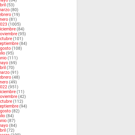
mayo
(64)
bril
(53)
arzo
(80)
ebrero
(19)
nero
(81)
023
(1005)
iciembre
(84)
oviembre
(95)
ctubre
(101)
eptiembre
(84)
gosto
(108)
ulio
(95)
unio
(111)
mayo
(69)
bril
(70)
arzo
(91)
ebrero
(48)
nero
(49)
022
(951)
iciembre
(11)
oviembre
(42)
ctubre
(112)
eptiembre
(94)
gosto
(82)
ulio
(84)
unio
(87)
mayo
(84)
bril
(72)