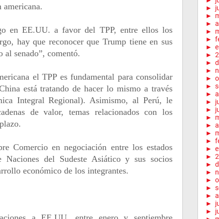
►
j
n americana.
►
j
►
►
a
o en EE.UU. a favor del TPP, entre ellos los
►
m
►
f
argo, hay que reconocer que Trump tiene en sus
►
e
to al senado”, comentó.
►
2
►
d
►
n
americana el TPP es fundamental para consolidar
►
o
►
s
 China está tratando de hacer lo mismo a través
►
a
ca Integral Regional). Asimismo, al Perú, le
►
j
►
j
cadenas de valor, temas relacionados con los
►
 plazo.
►
a
►
m
►
f
re Comercio en negociación entre los estados
►
e
►
2
 Naciones del Sudeste Asiático y sus socios
►
d
rrollo económico de los integrantes.
►
n
►
o
►
s
►
a
►
j
►
j
aciones a EE.UU. entre enero y septiembre