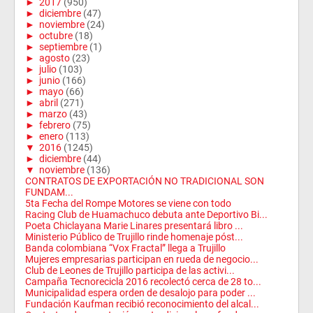
►
2017
(950)
►
diciembre
(47)
►
noviembre
(24)
►
octubre
(18)
►
septiembre
(1)
►
agosto
(23)
►
julio
(103)
►
junio
(166)
►
mayo
(66)
►
abril
(271)
►
marzo
(43)
►
febrero
(75)
►
enero
(113)
▼
2016
(1245)
►
diciembre
(44)
▼
noviembre
(136)
CONTRATOS DE EXPORTACIÓN NO TRADICIONAL SON
FUNDAM...
5ta Fecha del Rompe Motores se viene con todo
Racing Club de Huamachuco debuta ante Deportivo Bi...
Poeta Chiclayana Marie Linares presentará libro ...
Ministerio Público de Trujillo rinde homenaje póst...
Banda colombiana “Vox Fractal” llega a Trujillo
Mujeres empresarias participan en rueda de negocio...
Club de Leones de Trujillo participa de las activi...
Campaña Tecnorecicla 2016 recolectó cerca de 28 to...
Municipalidad espera orden de desalojo para poder ...
Fundación Kaufman recibió reconocimiento del alcal...