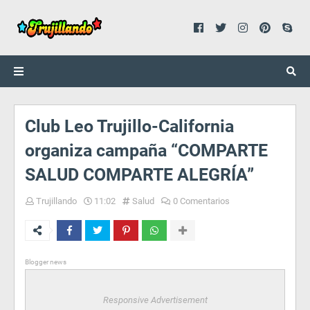
Club Leo Trujillo-California
organiza campaña “COMPARTE
SALUD COMPARTE ALEGRÍA”
Trujillando
11:02
Salud
0 Comentarios
Blogger news
Responsive Advertisement