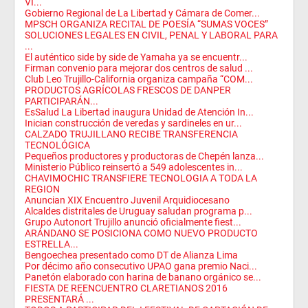
VI...
Gobierno Regional de La Libertad y Cámara de Comer...
MPSCH ORGANIZA RECITAL DE POESÍA “SUMAS VOCES”
SOLUCIONES LEGALES EN CIVIL, PENAL Y LABORAL PARA
...
El auténtico side by side de Yamaha ya se encuentr...
Firman convenio para mejorar dos centros de salud ...
Club Leo Trujillo-California organiza campaña “COM...
PRODUCTOS AGRÍCOLAS FRESCOS DE DANPER
PARTICIPARÁN...
EsSalud La Libertad inaugura Unidad de Atención In...
Inician construcción de veredas y sardineles en ur...
CALZADO TRUJILLANO RECIBE TRANSFERENCIA
TECNOLÓGICA
Pequeños productores y productoras de Chepén lanza...
Ministerio Público reinsertó a 549 adolescentes in...
CHAVIMOCHIC TRANSFIERE TECNOLOGIA A TODA LA
REGION
Anuncian XIX Encuentro Juvenil Arquidiocesano
Alcaldes distritales de Uruguay saludan programa p...
Grupo Autonort Trujillo anunció oficialmente fiest...
ARÁNDANO SE POSICIONA COMO NUEVO PRODUCTO
ESTRELLA...
Bengoechea presentado como DT de Alianza Lima
Por décimo año consecutivo UPAO gana premio Naci...
Panetón elaborado con harina de banano orgánico se...
FIESTA DE REENCUENTRO CLARETIANOS 2016
PRESENTARÁ ...