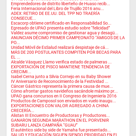
Emprendedores de distrito liberteño de Huaso recib...
Feria Internacional del Libro de Trujillo 2016 anu...
ADEX: RETIRO DE EE.UU. DEL TPP NO TRAERÍA
CONSECUE...
Escacorp obtiene certificado en Responsabilidad So...
Egresado de UPAO presenta estudio sobre “felicidad”
Valdez asume compromiso de gestionar agua y desagü...
ANUNCIAN DÉCIMO PRIMER CAMPEONATO “AMIGOS DE LA
PO...
Unidad Móvil de EsSalud realizará despistaje de cá...
MÁS DE 200 POSTULANTES COMPITEN POR BECAS PARA
EL ...
Alcalde Vásquez Llamo verifica estado de palmeras ...
EXPORTACIÓN DE PISCO MANTIENE TENDENCIA DE
CRECIMI...
Isabel Cerna junto a Silvia Cornejo en su Baby Shower
IV Aniversario de Reconocimiento de la Festividad ...
Cáncer Gástrico representa la primera causa de mue...
Cómo afrontar gastos navideños sacándole máximo pr...
UPAO gana concursos en II Congreso de Ingeniería 2016
Productos de Camposol son enviados en vuelo inaugu...
EXPORTACIONES CON VALOR AGREGADO A CHINA
CRECERÍA...
Alistan III Encuentro de Productoras y Productores...
GANARON SEGUNDA MARATHON EN EL PORVENIR
SUBARU LANZA CAMPAÑA “GUAU”
El auténtico side by side de Yamaha fue presentado...
SALUD Y EDUCACIÓN SIGUEN SIENDO PRIORIDAD EN EL