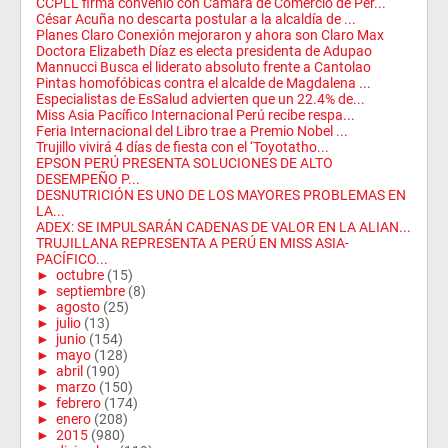
CCPLL firma convenio con Cámara de Comercio de Per...
César Acuña no descarta postular a la alcaldía de ...
Planes Claro Conexión mejoraron y ahora son Claro Max
Doctora Elizabeth Díaz es electa presidenta de Adupao
Mannucci Busca el liderato absoluto frente a Cantolao
Pintas homofóbicas contra el alcalde de Magdalena ...
Especialistas de EsSalud advierten que un 22.4% de...
Miss Asia Pacífico Internacional Perú recibe respa...
Feria Internacional del Libro trae a Premio Nobel ...
Trujillo vivirá 4 días de fiesta con el ‘Toyotatho...
EPSON PERÚ PRESENTA SOLUCIONES DE ALTO
DESEMPEÑO P...
DESNUTRICIÓN ES UNO DE LOS MAYORES PROBLEMAS EN
LA...
ADEX: SE IMPULSARÁN CADENAS DE VALOR EN LA ALIAN...
TRUJILLANA REPRESENTA A PERÚ EN MISS ASIA-
PACÍFICO...
►
octubre
(15)
►
septiembre
(8)
►
agosto
(25)
►
julio
(13)
►
junio
(154)
►
mayo
(128)
►
abril
(190)
►
marzo
(150)
►
febrero
(174)
►
enero
(208)
►
2015
(980)