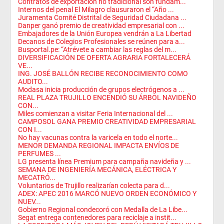
Contratos de exportación no tradicional son fundam...
Internos del penal El Milagro clausuraron el “Año ...
Juramenta Comité Distrital de Seguridad Ciudadana ...
Danper ganó premio de creatividad empresarial con ...
Embajadores de la Unión Europea vendrán a La Libertad
Decanos de Colegios Profesionales se reúnen para a...
Busportal.pe: “Atrévete a cambiar las reglas del m...
DIVERSIFICACIÓN DE OFERTA AGRARIA FORTALECERÁ
VE...
ING. JOSÉ BALLÓN RECIBE RECONOCIMIENTO COMO
AUDITO...
Modasa inicia producción de grupos electrógenos a ...
REAL PLAZA TRUJILLO ENCENDIÓ SU ÁRBOL NAVIDEÑO
CON...
Miles comienzan a visitar Feria Internacional del ...
CAMPOSOL GANA PREMIO CREATIVIDAD EMPRESARIAL
CON I...
No hay vacunas contra la varicela en todo el norte...
MENOR DEMANDA REGIONAL IMPACTA ENVÍOS DE
PERFUMES ...
LG presenta línea Premium para campaña navideña y ...
SEMANA DE INGENIERÍA MECÁNICA, ELÉCTRICA Y
MECATRÓ...
Voluntarios de Trujillo realizarían colecta para d...
ADEX: APEC 2016 MARCÓ NUEVO ORDEN ECONÓMICO Y
NUEV...
Gobierno Regional condecoró con Medalla de La Libe...
Segat entrega contenedores para reciclaje a instit...