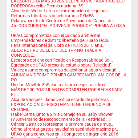
LA ESCRITORA MÁS JOVEN DEL PERÚ VISITARÁ TRUJILLO
PODEROSA recibe Premio nacional 5S
Alcalde de Víctor Larco recibe donación de equipos...
Reformas tributarias beneficiarán a PYMES
Relanzamiento de Centro de Prevención de Cáncer de...
4to CONCURSO “EL PORVENIR PRODUCE” PREMIA A LOS 5
...
UPAO, comprometida con el cuidado ambiental
Emprendedores de distrito liberteño de Huaso recib...
Feria Internacional del Libro de Trujillo 2016 anu...
ADEX: RETIRO DE EE.UU. DEL TPP NO TRAERÍA
CONSECUE...
Escacorp obtiene certificado en Responsabilidad So...
Egresado de UPAO presenta estudio sobre “felicidad”
Valdez asume compromiso de gestionar agua y desagü...
ANUNCIAN DÉCIMO PRIMER CAMPEONATO “AMIGOS DE LA
PO...
Unidad Móvil de EsSalud realizará despistaje de cá...
MÁS DE 200 POSTULANTES COMPITEN POR BECAS PARA
EL ...
Alcalde Vásquez Llamo verifica estado de palmeras ...
EXPORTACIÓN DE PISCO MANTIENE TENDENCIA DE
CRECIMI...
Isabel Cerna junto a Silvia Cornejo en su Baby Shower
IV Aniversario de Reconocimiento de la Festividad ...
Cáncer Gástrico representa la primera causa de mue...
Cómo afrontar gastos navideños sacándole máximo pr...
UPAO gana concursos en II Congreso de Ingeniería 2016