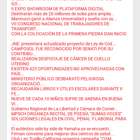
GO...
II EXPO SHOWROOM DE PLATAFORMA DIGITAL
Destinarán más de 20 millones de soles para amplia...
Mannucci ganó a Alianza Universidad y sueña con su...
VII CONGRESO NACIONAL DE TRABAJADORES DE
TRANSPORT...
CON LA COLOCACIÓN DE LA PRIMERA PIEDRA DAN INICIO
...
JNE: presentará actualizado proyecto de Ley de Cód...
CAMPOSOL FUE RECONOCIDO POR SENATI POR SU
CONTRIBU...
REALIZARON DESPISTAJE DE CÁNCER DE CUELLO
UTERINO
EXISTEN 425 OPORTUNIDADES NO APROVECHADAS CON
PAÍS...
MINISTERIO PÚBLICO DESBARATÓ PELIGROSA
ORGANIZACIÓ...
RECAUDARÁN LIBROS Y ÚTILES ESCOLARES DURANTE II
FE...
NUEVE DE CADA 10 NIÑOS SUFRE DE ANEMIA EN BUENA
VI...
Gobierno Regional de La Libertad y Cámara de Comer...
MPSCH ORGANIZA RECITAL DE POESÍA “SUMAS VOCES”
SOLUCIONES LEGALES EN CIVIL, PENAL Y LABORAL PARA
...
El auténtico side by side de Yamaha ya se encuentr...
Firman convenio para mejorar dos centros de salud ...
Club Leo Trujillo-California organiza campaña “COM...