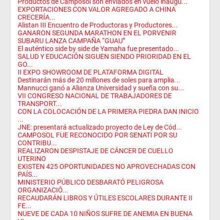
Productos de Camposol son enviados en vuelo inaugu...
EXPORTACIONES CON VALOR AGREGADO A CHINA
CRECERÍA...
Alistan III Encuentro de Productoras y Productores...
GANARON SEGUNDA MARATHON EN EL PORVENIR
SUBARU LANZA CAMPAÑA “GUAU”
El auténtico side by side de Yamaha fue presentado...
SALUD Y EDUCACIÓN SIGUEN SIENDO PRIORIDAD EN EL
GO...
II EXPO SHOWROOM DE PLATAFORMA DIGITAL
Destinarán más de 20 millones de soles para amplia...
Mannucci ganó a Alianza Universidad y sueña con su...
VII CONGRESO NACIONAL DE TRABAJADORES DE
TRANSPORT...
CON LA COLOCACIÓN DE LA PRIMERA PIEDRA DAN INICIO
...
JNE: presentará actualizado proyecto de Ley de Cód...
CAMPOSOL FUE RECONOCIDO POR SENATI POR SU
CONTRIBU...
REALIZARON DESPISTAJE DE CÁNCER DE CUELLO
UTERINO
EXISTEN 425 OPORTUNIDADES NO APROVECHADAS CON
PAÍS...
MINISTERIO PÚBLICO DESBARATÓ PELIGROSA
ORGANIZACIÓ...
RECAUDARÁN LIBROS Y ÚTILES ESCOLARES DURANTE II
FE...
NUEVE DE CADA 10 NIÑOS SUFRE DE ANEMIA EN BUENA