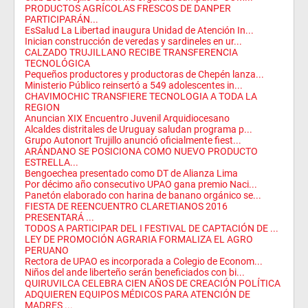
PRODUCTOS AGRÍCOLAS FRESCOS DE DANPER
PARTICIPARÁN...
EsSalud La Libertad inaugura Unidad de Atención In...
Inician construcción de veredas y sardineles en ur...
CALZADO TRUJILLANO RECIBE TRANSFERENCIA
TECNOLÓGICA
Pequeños productores y productoras de Chepén lanza...
Ministerio Público reinsertó a 549 adolescentes in...
CHAVIMOCHIC TRANSFIERE TECNOLOGIA A TODA LA
REGION
Anuncian XIX Encuentro Juvenil Arquidiocesano
Alcaldes distritales de Uruguay saludan programa p...
Grupo Autonort Trujillo anunció oficialmente fiest...
ARÁNDANO SE POSICIONA COMO NUEVO PRODUCTO
ESTRELLA...
Bengoechea presentado como DT de Alianza Lima
Por décimo año consecutivo UPAO gana premio Naci...
Panetón elaborado con harina de banano orgánico se...
FIESTA DE REENCUENTRO CLARETIANOS 2016
PRESENTARÁ ...
TODOS A PARTICIPAR DEL I FESTIVAL DE CAPTACIÓN DE ...
LEY DE PROMOCIÓN AGRARIA FORMALIZA EL AGRO
PERUANO
Rectora de UPAO es incorporada a Colegio de Econom...
Niños del ande liberteño serán beneficiados con bi...
QUIRUVILCA CELEBRA CIEN AÑOS DE CREACIÓN POLÍTICA
ADQUIEREN EQUIPOS MÉDICOS PARA ATENCIÓN DE
MADRES ...