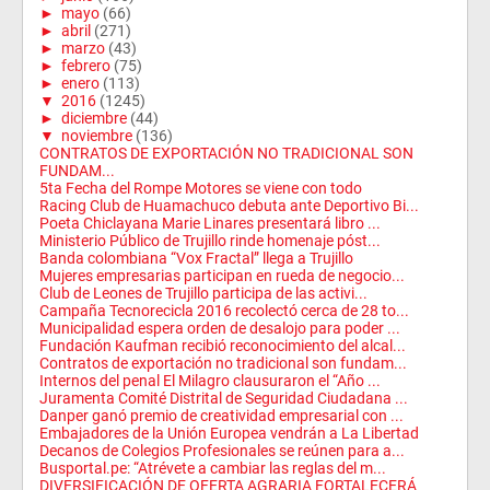
►
mayo
(66)
►
abril
(271)
►
marzo
(43)
►
febrero
(75)
►
enero
(113)
▼
2016
(1245)
►
diciembre
(44)
▼
noviembre
(136)
CONTRATOS DE EXPORTACIÓN NO TRADICIONAL SON
FUNDAM...
5ta Fecha del Rompe Motores se viene con todo
Racing Club de Huamachuco debuta ante Deportivo Bi...
Poeta Chiclayana Marie Linares presentará libro ...
Ministerio Público de Trujillo rinde homenaje póst...
Banda colombiana “Vox Fractal” llega a Trujillo
Mujeres empresarias participan en rueda de negocio...
Club de Leones de Trujillo participa de las activi...
Campaña Tecnorecicla 2016 recolectó cerca de 28 to...
Municipalidad espera orden de desalojo para poder ...
Fundación Kaufman recibió reconocimiento del alcal...
Contratos de exportación no tradicional son fundam...
Internos del penal El Milagro clausuraron el “Año ...
Juramenta Comité Distrital de Seguridad Ciudadana ...
Danper ganó premio de creatividad empresarial con ...
Embajadores de la Unión Europea vendrán a La Libertad
Decanos de Colegios Profesionales se reúnen para a...
Busportal.pe: “Atrévete a cambiar las reglas del m...
DIVERSIFICACIÓN DE OFERTA AGRARIA FORTALECERÁ