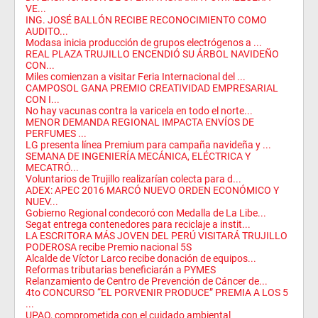
VE...
ING. JOSÉ BALLÓN RECIBE RECONOCIMIENTO COMO
AUDITO...
Modasa inicia producción de grupos electrógenos a ...
REAL PLAZA TRUJILLO ENCENDIÓ SU ÁRBOL NAVIDEÑO
CON...
Miles comienzan a visitar Feria Internacional del ...
CAMPOSOL GANA PREMIO CREATIVIDAD EMPRESARIAL
CON I...
No hay vacunas contra la varicela en todo el norte...
MENOR DEMANDA REGIONAL IMPACTA ENVÍOS DE
PERFUMES ...
LG presenta línea Premium para campaña navideña y ...
SEMANA DE INGENIERÍA MECÁNICA, ELÉCTRICA Y
MECATRÓ...
Voluntarios de Trujillo realizarían colecta para d...
ADEX: APEC 2016 MARCÓ NUEVO ORDEN ECONÓMICO Y
NUEV...
Gobierno Regional condecoró con Medalla de La Libe...
Segat entrega contenedores para reciclaje a instit...
LA ESCRITORA MÁS JOVEN DEL PERÚ VISITARÁ TRUJILLO
PODEROSA recibe Premio nacional 5S
Alcalde de Víctor Larco recibe donación de equipos...
Reformas tributarias beneficiarán a PYMES
Relanzamiento de Centro de Prevención de Cáncer de...
4to CONCURSO “EL PORVENIR PRODUCE” PREMIA A LOS 5
...
UPAO, comprometida con el cuidado ambiental