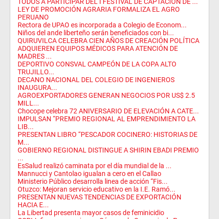
TODOS A PARTICIPAR DEL I FESTIVAL DE CAPTACIÓN DE ...
LEY DE PROMOCIÓN AGRARIA FORMALIZA EL AGRO
PERUANO
Rectora de UPAO es incorporada a Colegio de Econom...
Niños del ande liberteño serán beneficiados con bi...
QUIRUVILCA CELEBRA CIEN AÑOS DE CREACIÓN POLÍTICA
ADQUIEREN EQUIPOS MÉDICOS PARA ATENCIÓN DE
MADRES ...
DEPORTIVO CONSVAL CAMPEÓN DE LA COPA ALTO
TRUJILLO...
DECANO NACIONAL DEL COLEGIO DE INGENIEROS
INAUGURA...
AGROEXPORTADORES GENERAN NEGOCIOS POR US$ 2.5
MILL...
Chocope celebra 72 ANIVERSARIO DE ELEVACIÓN A CATE...
IMPULSAN “PREMIO REGIONAL AL EMPRENDIMIENTO LA
LIB...
PRESENTAN LIBRO “PESCADOR COCINERO: HISTORIAS DE
M...
GOBIERNO REGIONAL DISTINGUE A SHIRIN EBADI PREMIO
...
EsSalud realizó caminata por el día mundial de la ...
Mannucci y Cantolao igualan a cero en el Callao
Ministerio Público desarrolla linea de acción “Fis...
Otuzco: Mejoran servicio educativo en la I.E. Ramó...
PRESENTAN NUEVAS TENDENCIAS DE EXPORTACIÓN
HACIA E...
La Libertad presenta mayor casos de feminicidio