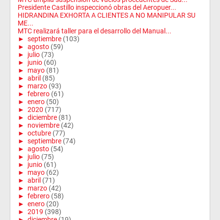
Presidente Castillo inspeccionó obras del Aeropuer...
HIDRANDINA EXHORTA A CLIENTES A NO MANIPULAR SU
ME...
MTC realizará taller para el desarrollo del Manual...
►
septiembre
(103)
►
agosto
(59)
►
julio
(73)
►
junio
(60)
►
mayo
(81)
►
abril
(85)
►
marzo
(93)
►
febrero
(61)
►
enero
(50)
►
2020
(717)
►
diciembre
(81)
►
noviembre
(42)
►
octubre
(77)
►
septiembre
(74)
►
agosto
(54)
►
julio
(75)
►
junio
(61)
►
mayo
(62)
►
abril
(71)
►
marzo
(42)
►
febrero
(58)
►
enero
(20)
►
2019
(398)
►
diciembre
(19)