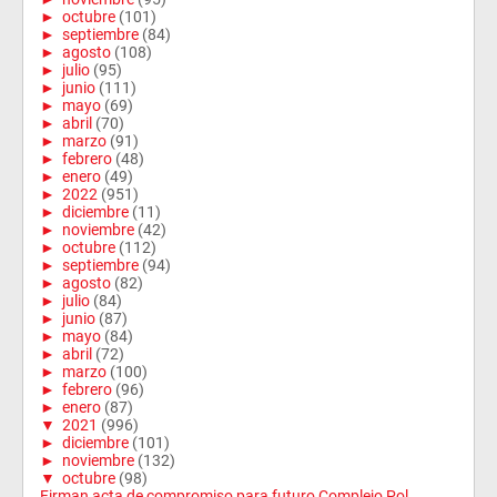
►
octubre
(101)
►
septiembre
(84)
►
agosto
(108)
►
julio
(95)
►
junio
(111)
►
mayo
(69)
►
abril
(70)
►
marzo
(91)
►
febrero
(48)
►
enero
(49)
►
2022
(951)
►
diciembre
(11)
►
noviembre
(42)
►
octubre
(112)
►
septiembre
(94)
►
agosto
(82)
►
julio
(84)
►
junio
(87)
►
mayo
(84)
►
abril
(72)
►
marzo
(100)
►
febrero
(96)
►
enero
(87)
▼
2021
(996)
►
diciembre
(101)
►
noviembre
(132)
▼
octubre
(98)
Firman acta de compromiso para futuro Complejo Pol...