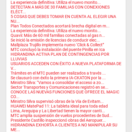
La experiencia definitiva: Utiliza el nuevo monito...
DETECTAN A MÁS DE 30 FAMILIAS CON CONEXIONES
ELÉCT...
5 COSAS QUE DEBES TOMAR EN CUENTA AL ELEGIR UNA
NU...
Plan Todos Conectados acortará brecha digital en m...
La experiencia definitiva: Utiliza el nuevo monito...
Quavii: Más de 60 mil familias conectadas al gas n...
Se inició la emisión de licencias de conducir elec...
Mallplaza Trujillo implementa nuevo ‘Click & Collect”
MTC concluyó la instalación del puente Pinilla en Ica
HIDRANDINA ACTIVA PLAN DE CONTINGENCIAS POR
LLUVIAS
USUARIOS ACCEDEN CON ÉXITO A NUEVA PLATAFORMA DE
V...
Trámites en el MTC pueden ser realizados a través ...
Se clausuró con éxito la primera IA-CKATON por la ...
Ministro Silva: “Vamos a consolidar el acceso a zo...
Sector Transportes y Comunicaciones registró en se...
CONOCE LAS NUEVAS FUNCIONES QUE OFRECE EL MAGIC
CO...
Ministro Silva supervisó obras de la Vía de Evitam...
HUAWEI MatePad 11: La tableta ideal para toda edad
Lima, Arequipa y La Libertad tienen la mayor canti...
MTC amplía suspensión de vuelos procedentes de Sud...
Presidente Castillo inspeccionó obras del Aeropuer...
HIDRANDINA EXHORTA A CLIENTES A NO MANIPULAR SU
ME...