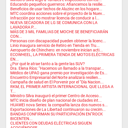
Educando pequeños guerreros: Afiancemos la resilie...
Beneficios de usar techos de Aluzinc en los hogare...
MTC coordina acciones sobre el proyecto de la Nuev...
Infracción por no mostrar licencia de conducir a l...
NUEVA SECADORA DE LG SE COMUNICA CON LA
LAVADORA P...
MÁS DE 3 MIL FAMILIAS DE MOCHE SE BENEFICIARÁN
CON...
Personas con discapacidad pueden obtener la licenc...
Linio inaugura servicio de Retiro en Tienda en Tru...
Aeropuerto de Chinchero: en noviembre inician acti...
ECOWHEEL, LA PRIMERA TIENDA DE MOTOS ELÉCTRICAS
EN...
¿Por qué le atrae tanto a la gente las SUV?
Dra. Elena Ríos: “Hacemos un llamado a la transpar...
Médico de UPAO gana premio por investigación de Es...
Encuentro Empresarial del Norte analizará resilien...
Campaña de salud en El Porvenir por el “Día Nacion...
RKM, EL PRIMER ARTISTA INTERNACIONAL QUE LLEGA A
T...
Ministro Silva inauguró el primer Centro de Acceso...
MTC inicia diseño de plan nacional de ciudades int...
HUAWEI nova Series: la compañía lanza dos nuevos s...
Exportaciones de La Libertad continuaron su crecim...
BANDAS CONFIRMAN SU PARTICIPACIÓN EN“ROCK
BICENTEN...
CLIENTES CON DEUDAS ELÉCTRICAS SIGUEN
ACOGIÉNDOSE ...