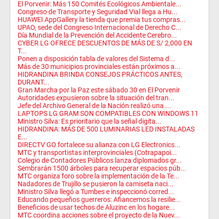
El Porvenir: Más 150 Comités Ecológicos Ambientale...
Congreso de Transporte y Seguridad Vial llega a Hu...
HUAWEI AppGallery la tienda que premia tus compras...
UPAO, sede del Congreso Internacional de Derecho C...
Día Mundial de la Prevención del Accidente Cerebro...
CYBER LG OFRECE DESCUENTOS DE MÁS DE S/ 2,000 EN
T...
Ponen a disposición tabla de valores del Sistema d...
Más de 30 municipios provinciales están próximos a...
HIDRANDINA BRINDA CONSEJOS PRÁCTICOS ANTES,
DURANT...
Gran Marcha por la Paz este sábado 30 en El Porvenir
Autoridades expusieron sobre la situación del tran...
Jefe del Archivo General de la Nación realizó una ...
LAPTOPS LG GRAM SON COMPATIBLES CON WINDOWS 11
Ministro Silva: Es prioritario que la señal digita...
HIDRANDINA: MÁS DE 500 LUMINARIAS LED INSTALADAS
E...
DIRECTV GO fortalece su alianza con LG Electronics...
MTC y transportistas interprovinciales (Cotrapapoi...
Colegio de Contadores Públicos lanza diplomados gr...
Sembrarán 1500 árboles para recuperar espacios púb...
MTC organiza foro sobre la implementación de la Te...
Nadadores de Trujillo se pusieron la camiseta naci...
Ministro Silva llegó a Tumbes e inspeccionó corred...
Educando pequeños guerreros: Afiancemos la resilie...
Beneficios de usar techos de Aluzinc en los hogare...
MTC coordina acciones sobre el proyecto de la Nuev...