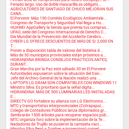
Feriado largo: Uso de doble mascarilla es obligato...
AGRICULTORES DE SANTIAGO DE CHUCO MEJORAN SUS
CANA...
El Porvenir: Más 150 Comités Ecológicos Ambientale...
Congreso de Transporte y Seguridad Vial llega a Hu...
HUAWEI AppGallery la tienda que premia tus compras...
UPAO, sede del Congreso Internacional de Derecho C...
Día Mundial de la Prevención del Accidente Cerebro...
CYBER LG OFRECE DESCUENTOS DE MÁS DE S/ 2,000 EN
T...
Ponen a disposición tabla de valores del Sistema d...
Más de 30 municipios provinciales están próximos a...
HIDRANDINA BRINDA CONSEJOS PRÁCTICOS ANTES,
DURANT...
Gran Marcha por la Paz este sábado 30 en El Porvenir
Autoridades expusieron sobre la situación del tran...
Jefe del Archivo General de la Nación realizó una ...
LAPTOPS LG GRAM SON COMPATIBLES CON WINDOWS 11
Ministro Silva: Es prioritario que la señal digita...
HIDRANDINA: MÁS DE 500 LUMINARIAS LED INSTALADAS
E...
DIRECTV GO fortalece su alianza con LG Electronics...
MTC y transportistas interprovinciales (Cotrapapoi...
Colegio de Contadores Públicos lanza diplomados gr...
Sembrarán 1500 árboles para recuperar espacios púb...
MTC organiza foro sobre la implementación de la Te...
Nadadores de Trujillo se pusieron la camiseta naci...
Ministro Silva llegó a Tumbes e inspeccionó corred...