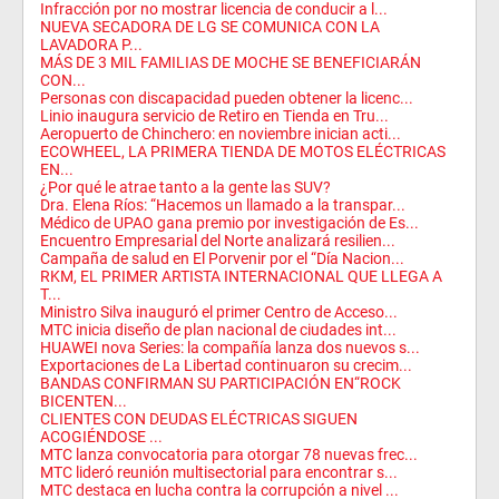
Infracción por no mostrar licencia de conducir a l...
NUEVA SECADORA DE LG SE COMUNICA CON LA
LAVADORA P...
MÁS DE 3 MIL FAMILIAS DE MOCHE SE BENEFICIARÁN
CON...
Personas con discapacidad pueden obtener la licenc...
Linio inaugura servicio de Retiro en Tienda en Tru...
Aeropuerto de Chinchero: en noviembre inician acti...
ECOWHEEL, LA PRIMERA TIENDA DE MOTOS ELÉCTRICAS
EN...
¿Por qué le atrae tanto a la gente las SUV?
Dra. Elena Ríos: “Hacemos un llamado a la transpar...
Médico de UPAO gana premio por investigación de Es...
Encuentro Empresarial del Norte analizará resilien...
Campaña de salud en El Porvenir por el “Día Nacion...
RKM, EL PRIMER ARTISTA INTERNACIONAL QUE LLEGA A
T...
Ministro Silva inauguró el primer Centro de Acceso...
MTC inicia diseño de plan nacional de ciudades int...
HUAWEI nova Series: la compañía lanza dos nuevos s...
Exportaciones de La Libertad continuaron su crecim...
BANDAS CONFIRMAN SU PARTICIPACIÓN EN“ROCK
BICENTEN...
CLIENTES CON DEUDAS ELÉCTRICAS SIGUEN
ACOGIÉNDOSE ...
MTC lanza convocatoria para otorgar 78 nuevas frec...
MTC lideró reunión multisectorial para encontrar s...
MTC destaca en lucha contra la corrupción a nivel ...