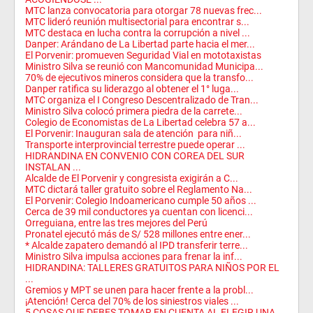
MTC lanza convocatoria para otorgar 78 nuevas frec...
MTC lideró reunión multisectorial para encontrar s...
MTC destaca en lucha contra la corrupción a nivel ...
Danper: Arándano de La Libertad parte hacia el mer...
El Porvenir: promueven Seguridad Vial en mototaxistas
Ministro Silva se reunió con Mancomunidad Municipa...
70% de ejecutivos mineros considera que la transfo...
Danper ratifica su liderazgo al obtener el 1° luga...
MTC organiza el I Congreso Descentralizado de Tran...
Ministro Silva colocó primera piedra de la carrete...
Colegio de Economistas de La Libertad celebra 57 a...
El Porvenir: Inauguran sala de atención para niñ...
Transporte interprovincial terrestre puede operar ...
HIDRANDINA EN CONVENIO CON COREA DEL SUR
INSTALAN ...
Alcalde de El Porvenir y congresista exigirán a C...
MTC dictará taller gratuito sobre el Reglamento Na...
El Porvenir: Colegio Indoamericano cumple 50 años ...
Cerca de 39 mil conductores ya cuentan con licenci...
Orreguiana, entre las tres mejores del Perú
Pronatel ejecutó más de S/ 528 millones entre ener...
* Alcalde zapatero demandó al IPD transferir terre...
Ministro Silva impulsa acciones para frenar la inf...
HIDRANDINA: TALLERES GRATUITOS PARA NIÑOS POR EL
...
Gremios y MPT se unen para hacer frente a la probl...
¡Atención! Cerca del 70% de los siniestros viales ...
5 COSAS QUE DEBES TOMAR EN CUENTA AL ELEGIR UNA