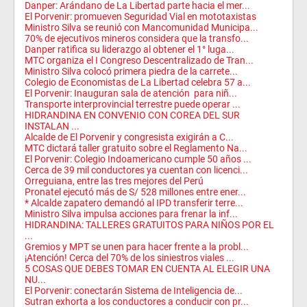
Danper: Arándano de La Libertad parte hacia el mer...
El Porvenir: promueven Seguridad Vial en mototaxistas
Ministro Silva se reunió con Mancomunidad Municipa...
70% de ejecutivos mineros considera que la transfo...
Danper ratifica su liderazgo al obtener el 1° luga...
MTC organiza el I Congreso Descentralizado de Tran...
Ministro Silva colocó primera piedra de la carrete...
Colegio de Economistas de La Libertad celebra 57 a...
El Porvenir: Inauguran sala de atención para niñ...
Transporte interprovincial terrestre puede operar ...
HIDRANDINA EN CONVENIO CON COREA DEL SUR
INSTALAN ...
Alcalde de El Porvenir y congresista exigirán a C...
MTC dictará taller gratuito sobre el Reglamento Na...
El Porvenir: Colegio Indoamericano cumple 50 años ...
Cerca de 39 mil conductores ya cuentan con licenci...
Orreguiana, entre las tres mejores del Perú
Pronatel ejecutó más de S/ 528 millones entre ener...
* Alcalde zapatero demandó al IPD transferir terre...
Ministro Silva impulsa acciones para frenar la inf...
HIDRANDINA: TALLERES GRATUITOS PARA NIÑOS POR EL
...
Gremios y MPT se unen para hacer frente a la probl...
¡Atención! Cerca del 70% de los siniestros viales ...
5 COSAS QUE DEBES TOMAR EN CUENTA AL ELEGIR UNA
NU...
El Porvenir: conectarán Sistema de Inteligencia de...
Sutran exhorta a los conductores a conducir con pr...