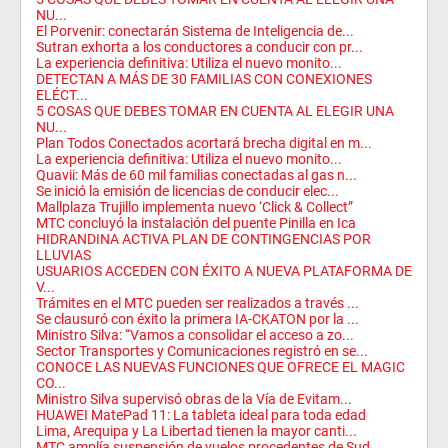
NU...
El Porvenir: conectarán Sistema de Inteligencia de...
Sutran exhorta a los conductores a conducir con pr...
La experiencia definitiva: Utiliza el nuevo monito...
DETECTAN A MÁS DE 30 FAMILIAS CON CONEXIONES
ELÉCT...
5 COSAS QUE DEBES TOMAR EN CUENTA AL ELEGIR UNA
NU...
Plan Todos Conectados acortará brecha digital en m...
La experiencia definitiva: Utiliza el nuevo monito...
Quavii: Más de 60 mil familias conectadas al gas n...
Se inició la emisión de licencias de conducir elec...
Mallplaza Trujillo implementa nuevo ‘Click & Collect”
MTC concluyó la instalación del puente Pinilla en Ica
HIDRANDINA ACTIVA PLAN DE CONTINGENCIAS POR
LLUVIAS
USUARIOS ACCEDEN CON ÉXITO A NUEVA PLATAFORMA DE
V...
Trámites en el MTC pueden ser realizados a través ...
Se clausuró con éxito la primera IA-CKATON por la ...
Ministro Silva: “Vamos a consolidar el acceso a zo...
Sector Transportes y Comunicaciones registró en se...
CONOCE LAS NUEVAS FUNCIONES QUE OFRECE EL MAGIC
CO...
Ministro Silva supervisó obras de la Vía de Evitam...
HUAWEI MatePad 11: La tableta ideal para toda edad
Lima, Arequipa y La Libertad tienen la mayor canti...
MTC amplía suspensión de vuelos procedentes de Sud...