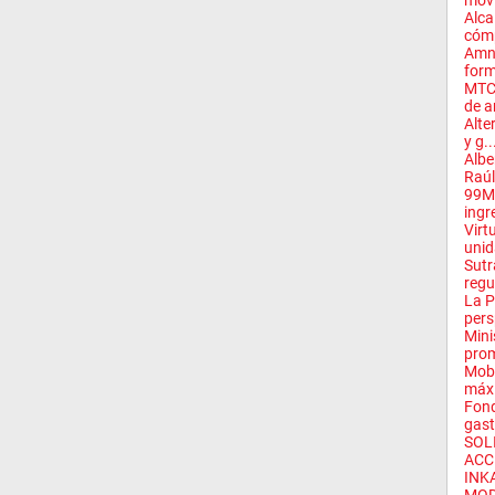
movi
Alca
cómp
Amni
form
MTC 
de a
Alte
y g..
Albe
Raúl
99Mi
ingre
Virt
unid
Sutr
regu
La P
pers
Mini
prom
Mobi
máxi
Fon
gast
SOL
ACCE
INK