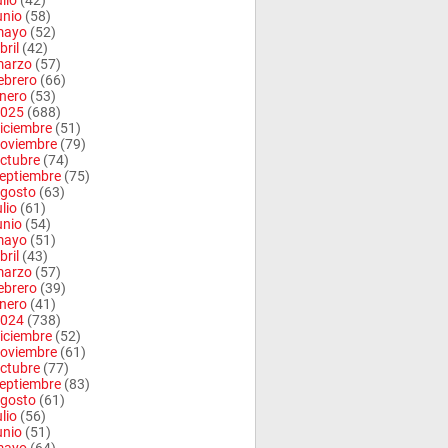
ulio
(42)
unio
(58)
mayo
(52)
bril
(42)
arzo
(57)
ebrero
(66)
nero
(53)
025
(688)
iciembre
(51)
oviembre
(79)
ctubre
(74)
eptiembre
(75)
gosto
(63)
ulio
(61)
unio
(54)
mayo
(51)
bril
(43)
arzo
(57)
ebrero
(39)
nero
(41)
024
(738)
iciembre
(52)
oviembre
(61)
ctubre
(77)
eptiembre
(83)
gosto
(61)
ulio
(56)
unio
(51)