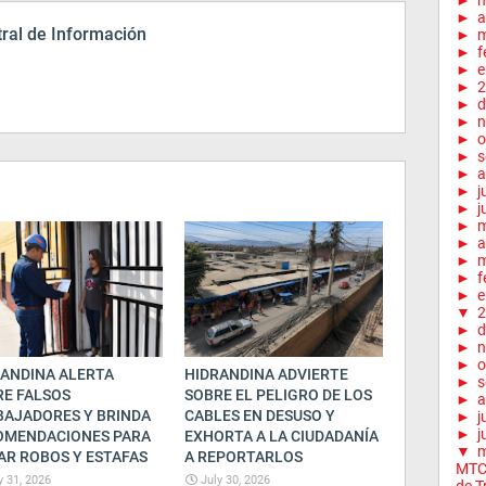
►
►
a
ral de Información
►
m
►
f
►
e
►
2
►
d
►
n
►
o
►
s
►
a
►
j
►
j
►
►
a
►
m
►
f
►
e
▼
2
►
d
►
n
►
o
ANDINA ALERTA
HIDRANDINA ADVIERTE
►
s
E FALSOS
SOBRE EL PELIGRO DE LOS
►
a
BAJADORES Y BRINDA
CABLES EN DESUSO Y
►
j
►
j
OMENDACIONES PARA
EXHORTA A LA CIUDADANÍA
▼
AR ROBOS Y ESTAFAS
A REPORTARLOS
MTC 
y 31, 2026
July 30, 2026