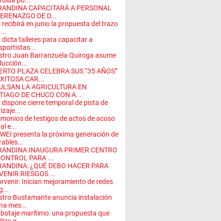
ruida po...
RANDINA CAPACITARÁ A PERSONAL
SERENAZGO DE D...
recibirá en junio la propuesta del trazo
...
dicta talleres para capacitar a
sportistas...
stro Juan Barranzuela Quiroga asume
ucción...
ERTO PLAZA CELEBRA SUS “35 AÑOS”
XITOSA CAR...
ULSAN LA AGRICULTURA EN
TIAGO DE CHUCO CON A...
dispone cierre temporal de pista de
izaje...
imonios de testigos de actos de acoso
al e...
EI presenta la próxima generación de
ables...
RANDINA INAUGURA PRIMER CENTRO
CONTROL PARA ...
RANDINA: ¿QUÉ DEBO HACER PARA
VENIR RIESGOS ...
orvenir: Inician mejoramiento de redes
g...
stro Bustamante anuncia instalación
na mes...
abotaje marítimo: una propuesta que