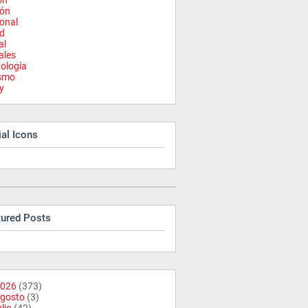
on
ión
onal
d
al
ales
ología
ismo
y
al Icons
tured Posts
026
(373)
gosto
(3)