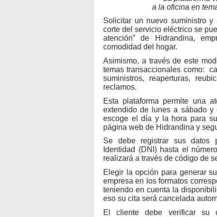
a la oficina en tem
Solicitar un nuevo suministro y
corte del servicio eléctrico se pu
atención” de Hidrandina, emp
comodidad del hogar.
Asimismo, a través de este mode
temas transaccionales como: ca
suministros, reaperturas, reub
reclamos.
Esta plataforma permite una ate
extendido de lunes a sábado y d
escoge el día y la hora para su
página web de Hidrandina y segu
Se debe registrar sus datos
Identidad (DNI) hasta el número
realizará a través de código de s
Elegir la opción para generar su
empresa en los formatos correspon
teniendo en cuenta la disponibi
eso su cita será cancelada auto
El cliente debe verificar su 