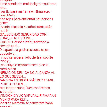
ransport...
ltimo simulacro multipeligro resultaron
de...
participará mañana en Simulacro
onal Multi...
 consejos para enfrentar situaciones
gener...
orvenir: después 40 años cambiarán
matriz...
RTALECIENDO SEGURIDAD CON
GÍA”, EL NUEVO PR...
 ROCK: Personaliza tu teléfono o
rtwach HUA...
 capacita a gestores sociales en
upuesto p...
impulsará desarrollo del transporte
tico y...
concluyó el mantenimiento de la
etera Maza...
NERACIÓN DEL IGV NO ALCANZA AL
LO QUE SE VEN...
RANDINA ENTREGA MÁS DE 115 MIL
ES DE DESCUEN...
stro Barranzuela: “Destrabaremos
s paraliz...
VIMOCHIC Y AGRORURAL FIRMARÁN
VENIO PARA REF...
oderna alameda se convertirá zona