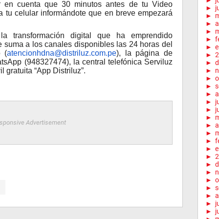
►
j
r en cuenta que 30 minutos antes de tu Video
►
j
 a tu celular informándote que en breve empezará
►
►
a
►
m
la transformación digital que ha emprendido
►
f
e suma a los canales disponibles las 24 horas del
►
e
 (
atencionhdna@distriluz.com.pe
), la página de
►
2
sApp (948327474), la central telefónica Serviluz
►
d
►
n
 gratuita “App Distriluz”.
►
o
►
s
►
a
►
j
►
j
►
sponsive Advertisement
►
a
►
m
►
f
►
e
►
2
►
d
►
n
►
o
►
s
►
a
►
j
►
j