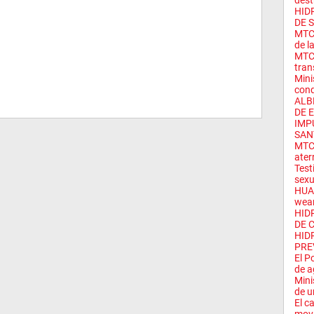
dest
HID
DE 
MTC 
de la
MTC 
tran
Mini
cond
ALB
DE E
IMP
SAN
MTC 
aterr
Test
sexu
HUAW
wear
HID
DE 
HID
PRE
El P
de a
Mini
de u
El c