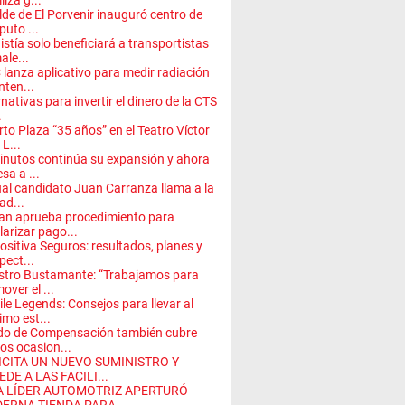
liza g...
lde de El Porvenir inauguró centro de
uto ...
stía solo beneficiará a transportistas
ale...
lanza aplicativo para medir radiación
nten...
rnativas para invertir el dinero de la CTS
.
rto Plaza “35 años” en el Teatro Víctor
 L...
nutos continúa su expansión y ahora
sa a ...
ual candidato Juan Carranza llama a la
ad...
an aprueba procedimiento para
larizar pago...
ositiva Seguros: resultados, planes y
pect...
stro Bustamante: “Trabajamos para
over el ...
le Legends: Consejos para llevar al
mo est...
do de Compensación también cubre
os ocasion...
ICITA UN NUEVO SUMINISTRO Y
DE A LAS FACILI...
A LÍDER AUTOMOTRIZ APERTURÓ