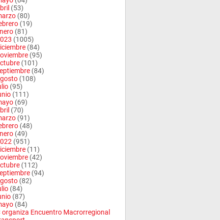
mayo
(64)
bril
(53)
arzo
(80)
ebrero
(19)
nero
(81)
023
(1005)
iciembre
(84)
oviembre
(95)
ctubre
(101)
eptiembre
(84)
gosto
(108)
ulio
(95)
unio
(111)
mayo
(69)
bril
(70)
arzo
(91)
ebrero
(48)
nero
(49)
022
(951)
iciembre
(11)
oviembre
(42)
ctubre
(112)
eptiembre
(94)
gosto
(82)
ulio
(84)
unio
(87)
mayo
(84)
organiza Encuentro Macrorregional