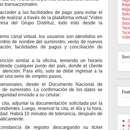
regi
as transaccionales.
Reg
Regi
 acceder a las facilidades de pago para evitar el
Salu
ede realizar a través de la plataforma virtual “Video
Soci
resa del Grupo Distriluz, todo esto desde la
Soci
Tecn
Tur
rno canal virtual, los usuarios son atendidos en
Vóle
mbio de nombre del suministro, venta de nuevos
icación, facilidades de pagos y conciliación de
Soci
nción similar a la oficina, teniendo un horario
esde cualquier punto del país, donde el cliente
 atención. Para ello, solo se debe ingresar a la
ir una serie de simples pasos.
 personales, desde el Documento Nacional de
 de suministro. La confirmación de los datos se
Fea
eguridad enviado a su celular.
 cita, adjuntar la documentación solicitada por la
dientes. Luego, reservar la cita, el día y la hora,
lidad. Habrá 10 minutos de tolerancia, después de
máticamente.
►
2
►
a
constancia de registro descargando su ticket