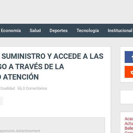
Economía
Salud
Deportes
Tecnología
Institucional
 SUMINISTRO Y ACCEDE A LAS
GO A TRAVÉS DE LA
 ATENCIÓN
ctualidad
0 Comentarios
Aca
Actu
Bell
sponsive Advertisement