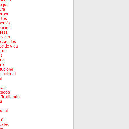
iertos
sejos
ura
rtes
ritos
nomía
cación
resa
evista
ctáculos
los de Vida
ntos
os
ria
ría
itucional
rnacional
l
cas
cados
 Trujillando
a
onal
ión
ciales