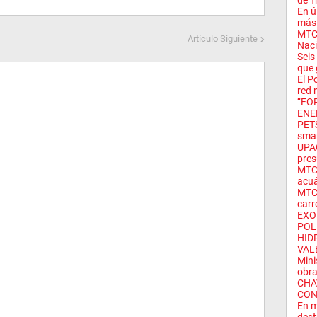
de T
En ú
más 
MTC 
Artículo Siguiente
Naci
Seis
que 
El P
red 
“FO
ENER
PETS
sma
UPAO
pres
MTC 
acuá
MTC 
carr
EXO
POL
HID
VAL
Mini
obra
CHA
CON
En m