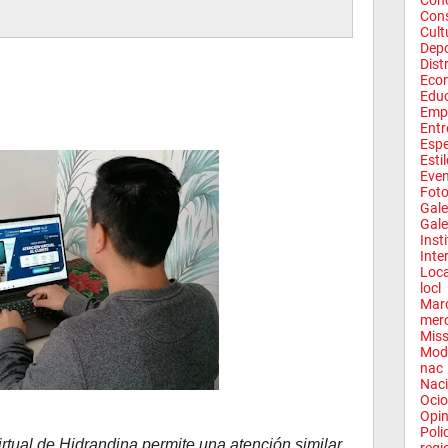
Conc
Con
Cult
Depo
Dist
Eco
Edu
Emp
Entr
Espe
Esti
Eve
Fot
Gale
Gale
Inst
Inte
Loca
locl
Mar
mer
Miss
Mod
nac
Naci
Ocio
Opin
Poli
irtual de Hidrandina permite una atención similar