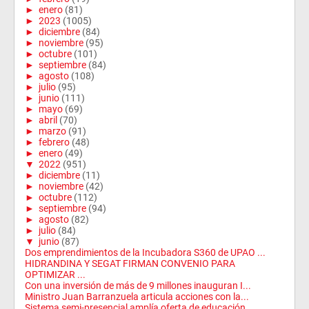
►
enero
(81)
►
2023
(1005)
►
diciembre
(84)
►
noviembre
(95)
►
octubre
(101)
►
septiembre
(84)
►
agosto
(108)
►
julio
(95)
►
junio
(111)
►
mayo
(69)
►
abril
(70)
►
marzo
(91)
►
febrero
(48)
►
enero
(49)
▼
2022
(951)
►
diciembre
(11)
►
noviembre
(42)
►
octubre
(112)
►
septiembre
(94)
►
agosto
(82)
►
julio
(84)
▼
junio
(87)
Dos emprendimientos de la Incubadora S360 de UPAO ...
HIDRANDINA Y SEGAT FIRMAN CONVENIO PARA
OPTIMIZAR ...
Con una inversión de más de 9 millones inauguran I...
Ministro Juan Barranzuela articula acciones con la...
Sistema semi-presencial amplía oferta de educación...