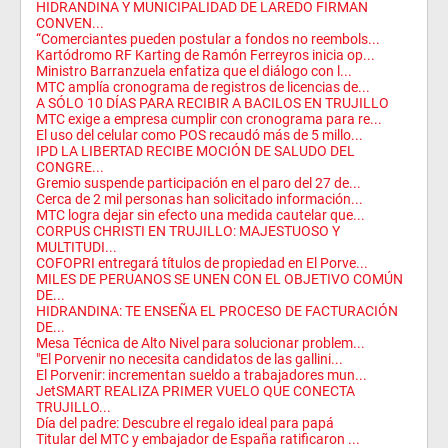
HIDRANDINA Y MUNICIPALIDAD DE LAREDO FIRMAN
CONVEN...
“Comerciantes pueden postular a fondos no reembols...
Kartódromo RF Karting de Ramón Ferreyros inicia op...
Ministro Barranzuela enfatiza que el diálogo con l...
MTC amplía cronograma de registros de licencias de...
A SÓLO 10 DÍAS PARA RECIBIR A BACILOS EN TRUJILLO
MTC exige a empresa cumplir con cronograma para re...
El uso del celular como POS recaudó más de 5 millo...
IPD LA LIBERTAD RECIBE MOCIÓN DE SALUDO DEL
CONGRE...
Gremio suspende participación en el paro del 27 de...
Cerca de 2 mil personas han solicitado información...
MTC logra dejar sin efecto una medida cautelar que...
CORPUS CHRISTI EN TRUJILLO: MAJESTUOSO Y
MULTITUDI...
COFOPRI entregará títulos de propiedad en El Porve...
MILES DE PERUANOS SE UNEN CON EL OBJETIVO COMÚN
DE...
HIDRANDINA: TE ENSEÑA EL PROCESO DE FACTURACIÓN
DE...
Mesa Técnica de Alto Nivel para solucionar problem...
"El Porvenir no necesita candidatos de las gallini...
El Porvenir: incrementan sueldo a trabajadores mun...
JetSMART REALIZA PRIMER VUELO QUE CONECTA
TRUJILLO...
Día del padre: Descubre el regalo ideal para papá
Titular del MTC y embajador de España ratificaron ...