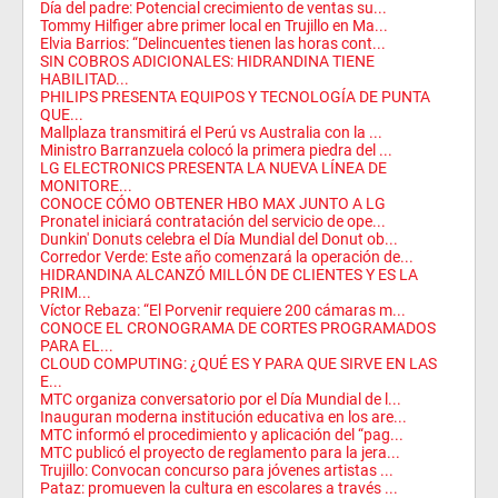
Día del padre: Potencial crecimiento de ventas su...
Tommy Hilfiger abre primer local en Trujillo en Ma...
Elvia Barrios: “Delincuentes tienen las horas cont...
SIN COBROS ADICIONALES: HIDRANDINA TIENE
HABILITAD...
PHILIPS PRESENTA EQUIPOS Y TECNOLOGÍA DE PUNTA
QUE...
Mallplaza transmitirá el Perú vs Australia con la ...
Ministro Barranzuela colocó la primera piedra del ...
LG ELECTRONICS PRESENTA LA NUEVA LÍNEA DE
MONITORE...
CONOCE CÓMO OBTENER HBO MAX JUNTO A LG
Pronatel iniciará contratación del servicio de ope...
Dunkin' Donuts celebra el Día Mundial del Donut ob...
Corredor Verde: Este año comenzará la operación de...
HIDRANDINA ALCANZÓ MILLÓN DE CLIENTES Y ES LA
PRIM...
Víctor Rebaza: “El Porvenir requiere 200 cámaras m...
CONOCE EL CRONOGRAMA DE CORTES PROGRAMADOS
PARA EL...
CLOUD COMPUTING: ¿QUÉ ES Y PARA QUE SIRVE EN LAS
E...
MTC organiza conversatorio por el Día Mundial de l...
Inauguran moderna institución educativa en los are...
MTC informó el procedimiento y aplicación del “pag...
MTC publicó el proyecto de reglamento para la jera...
Trujillo: Convocan concurso para jóvenes artistas ...
Pataz: promueven la cultura en escolares a través ...