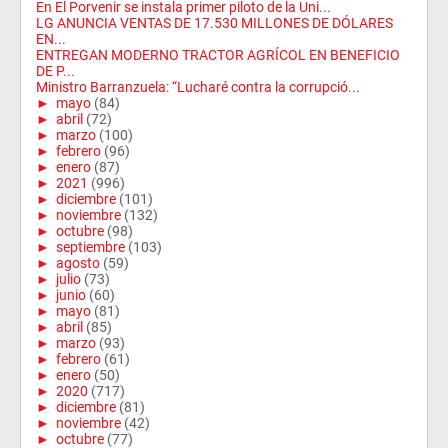
En El Porvenir se instala primer piloto de la Uni...
LG ANUNCIA VENTAS DE 17.530 MILLONES DE DÓLARES
EN...
ENTREGAN MODERNO TRACTOR AGRÍCOL EN BENEFICIO
DE P...
Ministro Barranzuela: “Lucharé contra la corrupció...
►
mayo
(84)
►
abril
(72)
►
marzo
(100)
►
febrero
(96)
►
enero
(87)
►
2021
(996)
►
diciembre
(101)
►
noviembre
(132)
►
octubre
(98)
►
septiembre
(103)
►
agosto
(59)
►
julio
(73)
►
junio
(60)
►
mayo
(81)
►
abril
(85)
►
marzo
(93)
►
febrero
(61)
►
enero
(50)
►
2020
(717)
►
diciembre
(81)
►
noviembre
(42)
►
octubre
(77)