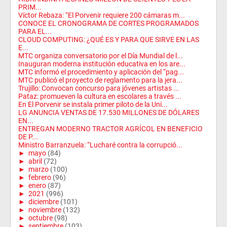
PRIM...
Víctor Rebaza: “El Porvenir requiere 200 cámaras m...
CONOCE EL CRONOGRAMA DE CORTES PROGRAMADOS
PARA EL...
CLOUD COMPUTING: ¿QUÉ ES Y PARA QUE SIRVE EN LAS
E...
MTC organiza conversatorio por el Día Mundial de l...
Inauguran moderna institución educativa en los are...
MTC informó el procedimiento y aplicación del “pag...
MTC publicó el proyecto de reglamento para la jera...
Trujillo: Convocan concurso para jóvenes artistas ...
Pataz: promueven la cultura en escolares a través ...
En El Porvenir se instala primer piloto de la Uni...
LG ANUNCIA VENTAS DE 17.530 MILLONES DE DÓLARES
EN...
ENTREGAN MODERNO TRACTOR AGRÍCOL EN BENEFICIO
DE P...
Ministro Barranzuela: “Lucharé contra la corrupció...
►
mayo
(84)
►
abril
(72)
►
marzo
(100)
►
febrero
(96)
►
enero
(87)
►
2021
(996)
►
diciembre
(101)
►
noviembre
(132)
►
octubre
(98)
►
septiembre
(103)