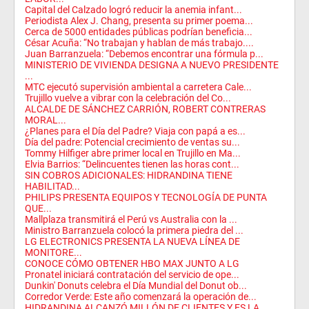
Capital del Calzado logró reducir la anemia infant...
Periodista Alex J. Chang, presenta su primer poema...
Cerca de 5000 entidades públicas podrían beneficia...
César Acuña: “No trabajan y hablan de más trabajo....
Juan Barranzuela: “Debemos encontrar una fórmula p...
MINISTERIO DE VIVIENDA DESIGNA A NUEVO PRESIDENTE
...
MTC ejecutó supervisión ambiental a carretera Cale...
Trujillo vuelve a vibrar con la celebración del Co...
ALCALDE DE SÁNCHEZ CARRIÓN, ROBERT CONTRERAS
MORAL...
¿Planes para el Día del Padre? Viaja con papá a es...
Día del padre: Potencial crecimiento de ventas su...
Tommy Hilfiger abre primer local en Trujillo en Ma...
Elvia Barrios: “Delincuentes tienen las horas cont...
SIN COBROS ADICIONALES: HIDRANDINA TIENE
HABILITAD...
PHILIPS PRESENTA EQUIPOS Y TECNOLOGÍA DE PUNTA
QUE...
Mallplaza transmitirá el Perú vs Australia con la ...
Ministro Barranzuela colocó la primera piedra del ...
LG ELECTRONICS PRESENTA LA NUEVA LÍNEA DE
MONITORE...
CONOCE CÓMO OBTENER HBO MAX JUNTO A LG
Pronatel iniciará contratación del servicio de ope...
Dunkin' Donuts celebra el Día Mundial del Donut ob...
Corredor Verde: Este año comenzará la operación de...
HIDRANDINA ALCANZÓ MILLÓN DE CLIENTES Y ES LA