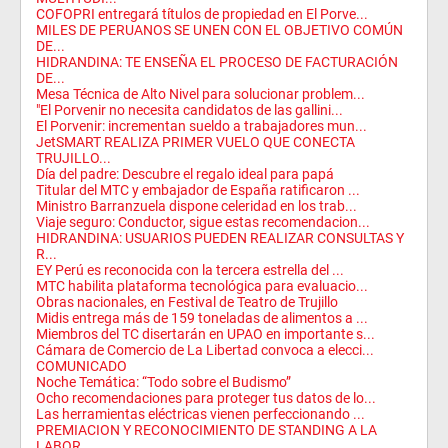
COFOPRI entregará títulos de propiedad en El Porve...
MILES DE PERUANOS SE UNEN CON EL OBJETIVO COMÚN
DE...
HIDRANDINA: TE ENSEÑA EL PROCESO DE FACTURACIÓN
DE...
Mesa Técnica de Alto Nivel para solucionar problem...
"El Porvenir no necesita candidatos de las gallini...
El Porvenir: incrementan sueldo a trabajadores mun...
JetSMART REALIZA PRIMER VUELO QUE CONECTA
TRUJILLO...
Día del padre: Descubre el regalo ideal para papá
Titular del MTC y embajador de España ratificaron ...
Ministro Barranzuela dispone celeridad en los trab...
Viaje seguro: Conductor, sigue estas recomendacion...
HIDRANDINA: USUARIOS PUEDEN REALIZAR CONSULTAS Y
R...
EY Perú es reconocida con la tercera estrella del ...
MTC habilita plataforma tecnológica para evaluacio...
Obras nacionales, en Festival de Teatro de Trujillo
Midis entrega más de 159 toneladas de alimentos a ...
Miembros del TC disertarán en UPAO en importante s...
Cámara de Comercio de La Libertad convoca a elecci...
COMUNICADO
Noche Temática: “Todo sobre el Budismo”
Ocho recomendaciones para proteger tus datos de lo...
Las herramientas eléctricas vienen perfeccionando ...
PREMIACION Y RECONOCIMIENTO DE STANDING A LA
LABOR...