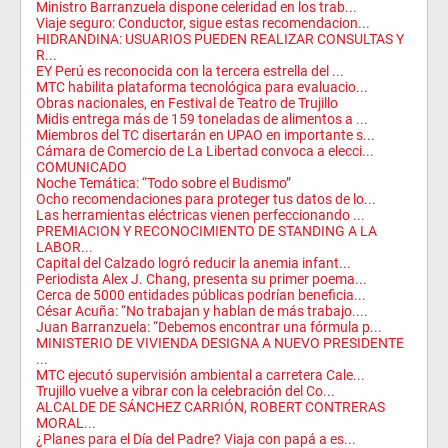
Ministro Barranzuela dispone celeridad en los trab...
Viaje seguro: Conductor, sigue estas recomendacion...
HIDRANDINA: USUARIOS PUEDEN REALIZAR CONSULTAS Y
R...
EY Perú es reconocida con la tercera estrella del ...
MTC habilita plataforma tecnológica para evaluacio...
Obras nacionales, en Festival de Teatro de Trujillo
Midis entrega más de 159 toneladas de alimentos a ...
Miembros del TC disertarán en UPAO en importante s...
Cámara de Comercio de La Libertad convoca a elecci...
COMUNICADO
Noche Temática: “Todo sobre el Budismo”
Ocho recomendaciones para proteger tus datos de lo...
Las herramientas eléctricas vienen perfeccionando ...
PREMIACION Y RECONOCIMIENTO DE STANDING A LA
LABOR...
Capital del Calzado logró reducir la anemia infant...
Periodista Alex J. Chang, presenta su primer poema...
Cerca de 5000 entidades públicas podrían beneficia...
César Acuña: “No trabajan y hablan de más trabajo....
Juan Barranzuela: “Debemos encontrar una fórmula p...
MINISTERIO DE VIVIENDA DESIGNA A NUEVO PRESIDENTE
...
MTC ejecutó supervisión ambiental a carretera Cale...
Trujillo vuelve a vibrar con la celebración del Co...
ALCALDE DE SÁNCHEZ CARRIÓN, ROBERT CONTRERAS
MORAL...
¿Planes para el Día del Padre? Viaja con papá a es...