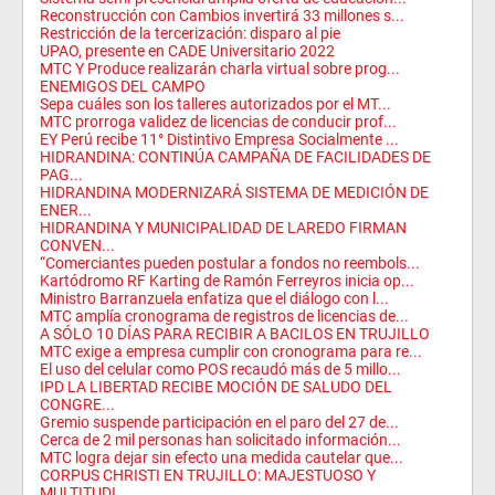
Reconstrucción con Cambios invertirá 33 millones s...
Restricción de la tercerización: disparo al pie
UPAO, presente en CADE Universitario 2022
MTC Y Produce realizarán charla virtual sobre prog...
ENEMIGOS DEL CAMPO
Sepa cuáles son los talleres autorizados por el MT...
MTC prorroga validez de licencias de conducir prof...
EY Perú recibe 11° Distintivo Empresa Socialmente ...
HIDRANDINA: CONTINÚA CAMPAÑA DE FACILIDADES DE
PAG...
HIDRANDINA MODERNIZARÁ SISTEMA DE MEDICIÓN DE
ENER...
HIDRANDINA Y MUNICIPALIDAD DE LAREDO FIRMAN
CONVEN...
“Comerciantes pueden postular a fondos no reembols...
Kartódromo RF Karting de Ramón Ferreyros inicia op...
Ministro Barranzuela enfatiza que el diálogo con l...
MTC amplía cronograma de registros de licencias de...
A SÓLO 10 DÍAS PARA RECIBIR A BACILOS EN TRUJILLO
MTC exige a empresa cumplir con cronograma para re...
El uso del celular como POS recaudó más de 5 millo...
IPD LA LIBERTAD RECIBE MOCIÓN DE SALUDO DEL
CONGRE...
Gremio suspende participación en el paro del 27 de...
Cerca de 2 mil personas han solicitado información...
MTC logra dejar sin efecto una medida cautelar que...
CORPUS CHRISTI EN TRUJILLO: MAJESTUOSO Y
MULTITUDI...