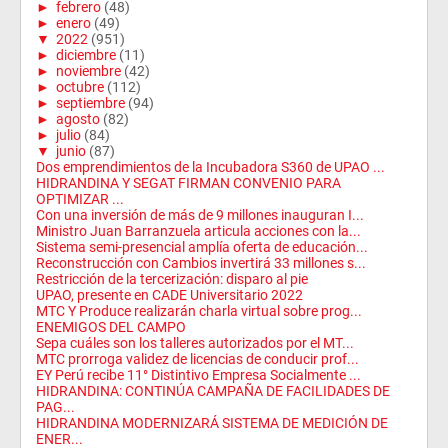
►
febrero
(48)
►
enero
(49)
▼
2022
(951)
►
diciembre
(11)
►
noviembre
(42)
►
octubre
(112)
►
septiembre
(94)
►
agosto
(82)
►
julio
(84)
▼
junio
(87)
Dos emprendimientos de la Incubadora S360 de UPAO ...
HIDRANDINA Y SEGAT FIRMAN CONVENIO PARA
OPTIMIZAR ...
Con una inversión de más de 9 millones inauguran I...
Ministro Juan Barranzuela articula acciones con la...
Sistema semi-presencial amplía oferta de educación...
Reconstrucción con Cambios invertirá 33 millones s...
Restricción de la tercerización: disparo al pie
UPAO, presente en CADE Universitario 2022
MTC Y Produce realizarán charla virtual sobre prog...
ENEMIGOS DEL CAMPO
Sepa cuáles son los talleres autorizados por el MT...
MTC prorroga validez de licencias de conducir prof...
EY Perú recibe 11° Distintivo Empresa Socialmente ...
HIDRANDINA: CONTINÚA CAMPAÑA DE FACILIDADES DE
PAG...
HIDRANDINA MODERNIZARÁ SISTEMA DE MEDICIÓN DE
ENER...