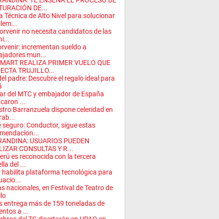
RANDINA: TE ENSEÑA EL PROCESO DE
TURACIÓN DE...
 Técnica de Alto Nivel para solucionar
lem...
Porvenir no necesita candidatos de las
ni...
orvenir: incrementan sueldo a
ajadores mun...
SMART REALIZA PRIMER VUELO QUE
ECTA TRUJILLO...
del padre: Descubre el regalo ideal para
á
lar del MTC y embajador de España
icaron ...
stro Barranzuela dispone celeridad en
rab...
e seguro: Conductor, sigue estas
mendacion...
RANDINA: USUARIOS PUEDEN
LIZAR CONSULTAS Y R...
erú es reconocida con la tercera
lla del ...
habilita plataforma tecnológica para
uacio...
s nacionales, en Festival de Teatro de
llo
s entrega más de 159 toneladas de
entos a ...