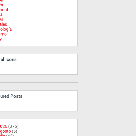
on
ión
onal
d
al
ales
ología
ismo
y
al Icons
tured Posts
026
(375)
gosto
(5)