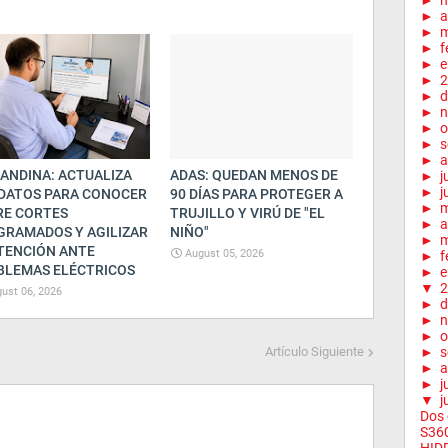
►
►
a
►
m
►
f
►
e
►
2
►
d
►
n
►
o
►
s
►
a
ANDINA: ACTUALIZA
ADAS: QUEDAN MENOS DE
►
j
►
j
 DATOS PARA CONOCER
90 DÍAS PARA PROTEGER A
►
RE CORTES
TRUJILLO Y VIRÚ DE "EL
►
a
GRAMADOS Y AGILIZAR
NIÑO"
►
m
TENCIÓN ANTE
August 05, 2026
►
f
BLEMAS ELÉCTRICOS
►
e
▼
2
ust 06, 2026
►
d
►
n
►
o
Artículo Siguiente
►
s
►
a
►
j
▼
j
Dos 
S360