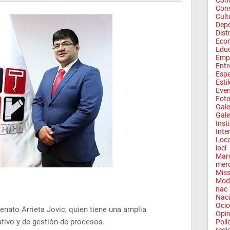
Conc
Con
Cult
Depo
Dist
Eco
Edu
Emp
Entr
Espe
Esti
Eve
Fot
Gale
Gale
Inst
Inte
Loca
locl
Mar
mer
Miss
Mod
nac
Naci
Ocio
enato Arrieta Jovic, quien tiene una amplia
Opin
ativo y de gestión de procesos.
Poli