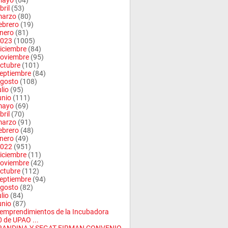
mayo
(64)
bril
(53)
arzo
(80)
ebrero
(19)
nero
(81)
023
(1005)
iciembre
(84)
oviembre
(95)
ctubre
(101)
eptiembre
(84)
gosto
(108)
ulio
(95)
unio
(111)
mayo
(69)
bril
(70)
arzo
(91)
ebrero
(48)
nero
(49)
022
(951)
iciembre
(11)
oviembre
(42)
ctubre
(112)
eptiembre
(94)
gosto
(82)
ulio
(84)
unio
(87)
emprendimientos de la Incubadora
 de UPAO ...