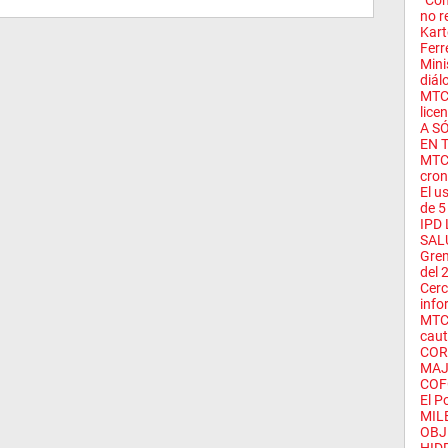
“Com
no r
Kar
Ferr
Mini
diál
MTC 
licen
A S
EN 
MTC 
cron
El u
de 5 
IPD
SAL
Grem
del 2
Cerc
info
MTC 
caut
COR
MAJ
COFO
El P
MIL
OBJ