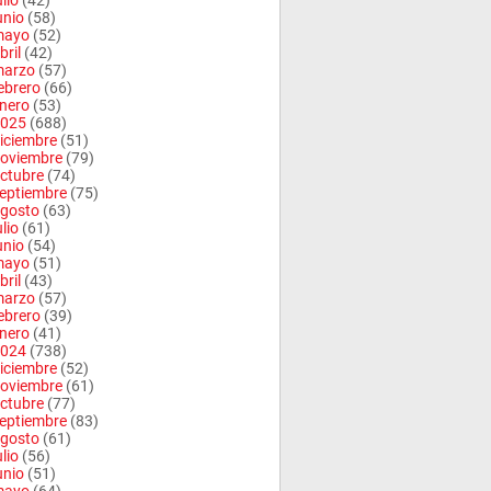
ulio
(42)
unio
(58)
mayo
(52)
bril
(42)
arzo
(57)
ebrero
(66)
nero
(53)
025
(688)
iciembre
(51)
oviembre
(79)
ctubre
(74)
eptiembre
(75)
gosto
(63)
ulio
(61)
unio
(54)
mayo
(51)
bril
(43)
arzo
(57)
ebrero
(39)
nero
(41)
024
(738)
iciembre
(52)
oviembre
(61)
ctubre
(77)
eptiembre
(83)
gosto
(61)
ulio
(56)
unio
(51)