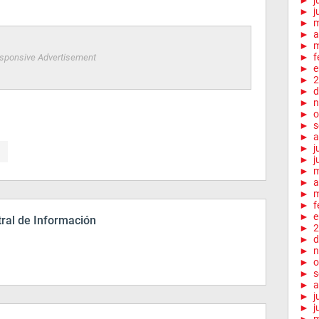
►
j
►
j
►
►
a
►
m
►
f
sponsive Advertisement
►
e
►
2
►
d
►
n
►
o
►
s
►
a
►
j
►
j
►
►
a
►
m
►
f
►
e
ral de Información
►
2
►
d
►
n
►
o
►
s
►
a
►
j
►
j