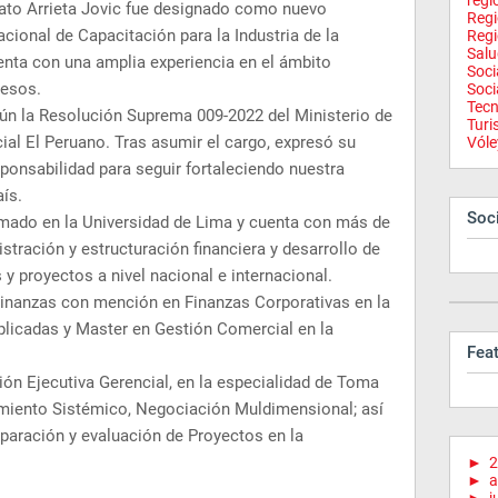
regi
nato Arrieta Jovic fue designado como nuevo
Reg
acional de Capacitación para la Industria de la
Regi
Salu
nta con una amplia experiencia en el ámbito
Soci
cesos.
Soci
Tecn
ún la Resolución Suprema 009-2022 del Ministerio de
Tur
icial El Peruano. Tras asumir el cargo, expresó su
Vóle
ponsabilidad para seguir fortaleciendo nuestra
aís.
Soci
ormado en la Universidad de Lima y cuenta con más de
stración y estructuración financiera y desarrollo de
 proyectos a nivel nacional e internacional.
inanzas con mención en Finanzas Corporativas en la
plicadas y Master en Gestión Comercial en la
Fea
ón Ejecutiva Gerencial, en la especialidad de Toma
miento Sistémico, Negociación Muldimensional; así
paración y evaluación de Proyectos en la
►
2
►
a