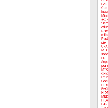
HID
PARA
Con 
inau
Mini
acci
Sist
educ
Reco
mill
Rest
pie
UPAO
MTC 
sobr
ENE
Sepa
por 
MTC 
cond
EY P
Soci
HID
FACI
HID
MED
HID
LAR