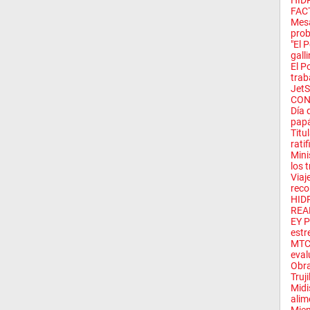
HID
FAC
Mesa
prob
"El 
galli
El P
trab
Jet
CON
Día 
pap
Titu
ratif
Mini
los t
Viaj
reco
HID
REA
EY P
estre
MTC 
eval
Obra
Truji
Midi
alim