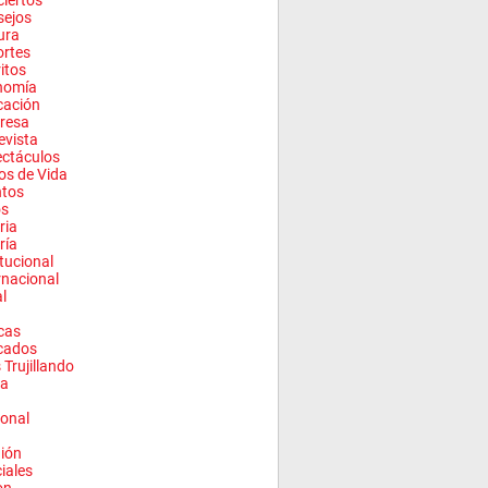
iertos
sejos
ura
rtes
ritos
nomía
cación
resa
evista
ctáculos
los de Vida
ntos
os
ria
ría
itucional
rnacional
l
cas
cados
 Trujillando
a
onal
ión
ciales