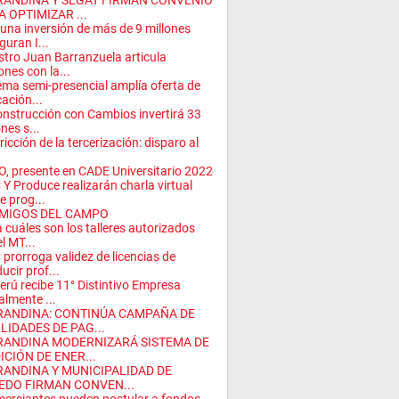
RANDINA Y SEGAT FIRMAN CONVENIO
 OPTIMIZAR ...
una inversión de más de 9 millones
guran I...
stro Juan Barranzuela articula
ones con la...
ema semi-presencial amplía oferta de
ación...
nstrucción con Cambios invertirá 33
ones s...
ricción de la tercerización: disparo al
, presente en CADE Universitario 2022
Y Produce realizarán charla virtual
e prog...
MIGOS DEL CAMPO
 cuáles son los talleres autorizados
el MT...
prorroga validez de licencias de
ucir prof...
erú recibe 11° Distintivo Empresa
almente ...
RANDINA: CONTINÚA CAMPAÑA DE
LIDADES DE PAG...
RANDINA MODERNIZARÁ SISTEMA DE
ICIÓN DE ENER...
RANDINA Y MUNICIPALIDAD DE
EDO FIRMAN CONVEN...