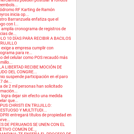
erciantes pueden postular a fondos
eembols...
tódromo RF Karting de Ramón
eyros inicia op...
stro Barranzuela enfatiza que el
ogo con l...
amplía cronograma de registros de
cias de...
ÓLO 10 DÍAS PARA RECIBIR A BACILOS
TRUJILLO
exige a empresa cumplir con
ograma para re...
so del celular como POS recaudó más
millo...
 LA LIBERTAD RECIBE MOCIÓN DE
UDO DEL CONGRE...
io suspende participación en el paro
7 de...
a de 2 mil personas han solicitado
rmación...
logra dejar sin efecto una medida
elar que...
PUS CHRISTI EN TRUJILLO:
ESTUOSO Y MULTITUDI...
PRI entregará títulos de propiedad en
orve...
ES DE PERUANOS SE UNEN CON EL
ETIVO COMÚN DE...