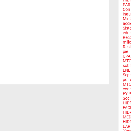
HID
PARA
Con 
inau
Mini
acci
Sist
educ
Reco
mill
Rest
pie
UPAO
MTC 
sobr
ENE
Sepa
por 
MTC 
cond
EY P
Soci
HID
FACI
HID
MED
HID
LAR