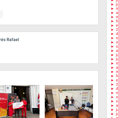
►
j
►
j
►
►
a
►
m
►
f
►
e
►
2
►
d
►
n
és Rafael
►
o
►
s
►
a
►
j
►
j
►
►
a
►
m
►
f
►
e
►
2
►
d
►
n
►
o
►
s
►
a
►
j
►
j