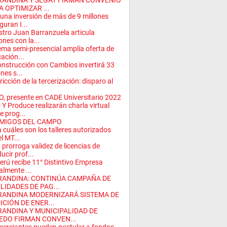
RANDINA Y SEGAT FIRMAN CONVENIO
 OPTIMIZAR ...
una inversión de más de 9 millones
guran I...
stro Juan Barranzuela articula
ones con la...
ema semi-presencial amplía oferta de
ación...
nstrucción con Cambios invertirá 33
ones s...
ricción de la tercerización: disparo al
, presente en CADE Universitario 2022
Y Produce realizarán charla virtual
e prog...
MIGOS DEL CAMPO
 cuáles son los talleres autorizados
el MT...
prorroga validez de licencias de
ucir prof...
erú recibe 11° Distintivo Empresa
almente ...
RANDINA: CONTINÚA CAMPAÑA DE
LIDADES DE PAG...
RANDINA MODERNIZARÁ SISTEMA DE
ICIÓN DE ENER...
RANDINA Y MUNICIPALIDAD DE
EDO FIRMAN CONVEN...