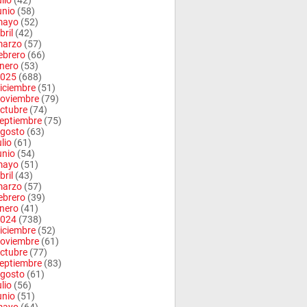
ulio
(42)
unio
(58)
mayo
(52)
bril
(42)
arzo
(57)
ebrero
(66)
nero
(53)
025
(688)
iciembre
(51)
oviembre
(79)
ctubre
(74)
eptiembre
(75)
gosto
(63)
ulio
(61)
unio
(54)
mayo
(51)
bril
(43)
arzo
(57)
ebrero
(39)
nero
(41)
024
(738)
iciembre
(52)
oviembre
(61)
ctubre
(77)
eptiembre
(83)
gosto
(61)
ulio
(56)
unio
(51)