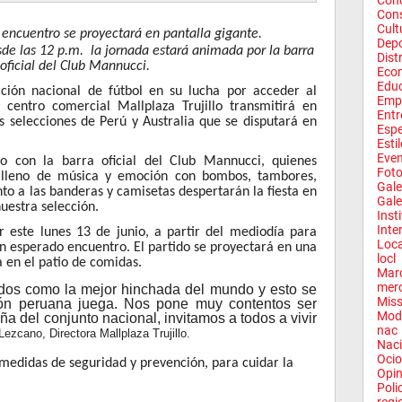
Conc
Con
Cult
 encuentro se proyectará en pantalla gigante.
Depo
sde las 12 p.m. la jornada estará animada por la barra
Dist
oficial del Club Mannucci.
Eco
Edu
ción nacional de fútbol en su lucha por acceder al
Emp
centro comercial Mallplaza Trujillo transmitirá en
Entr
as selecciones de Perú y Australia que se disputará en
Espe
Esti
Eve
o con la barra oficial del Club Mannucci, quienes
Fot
 lleno de música y emoción con bombos, tambores,
Gale
unto a las banderas y camisetas despertarán la fiesta en
Gale
uestra selección.
Inst
Inte
r este lunes 13 de junio, a partir del mediodía para
Loca
tan esperado encuentro. El partido se proyectará en una
locl
a en el patio de comidas.
Mar
mer
dos como la mejor hinchada del mundo y esto se
Miss
ción peruana juega. Nos pone muy contentos ser
Mod
a del conjunto nacional, invitamos a todos a vivir
nac
Lezcano, Directora Mallplaza Trujillo.
Naci
Ocio
 medidas de seguridad y prevención, para cuidar la
Opin
Poli