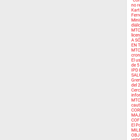
“Com
no r
Kar
Ferr
Mini
diál
MTC 
licen
A S
EN 
MTC 
cron
El u
de 5 
IPD
SAL
Grem
del 2
Cerc
info
MTC 
caut
COR
MAJ
COFO
El P
MIL
OBJ