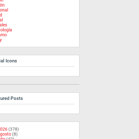
on
ión
onal
d
al
ales
ología
ismo
y
al Icons
tured Posts
026
(378)
gosto
(8)