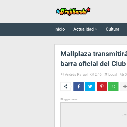
Inicio
Actualidad
Cultura
Mallplaza transmitirá
barra oficial del Cl
Andrés Rafael
2:46
Local
0
Blogger news
Re