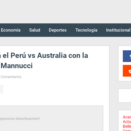
Economía
Salud
Deportes
Tecnología
Institucional
 el Perú vs Australia con la
ub Mannucci
 Comentarios
Aca
sponsive Advertisement
Actu
Bell