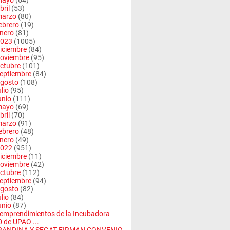
mayo
(64)
bril
(53)
arzo
(80)
ebrero
(19)
nero
(81)
023
(1005)
iciembre
(84)
oviembre
(95)
ctubre
(101)
eptiembre
(84)
gosto
(108)
ulio
(95)
unio
(111)
mayo
(69)
bril
(70)
arzo
(91)
ebrero
(48)
nero
(49)
022
(951)
iciembre
(11)
oviembre
(42)
ctubre
(112)
eptiembre
(94)
gosto
(82)
ulio
(84)
unio
(87)
emprendimientos de la Incubadora
 de UPAO ...