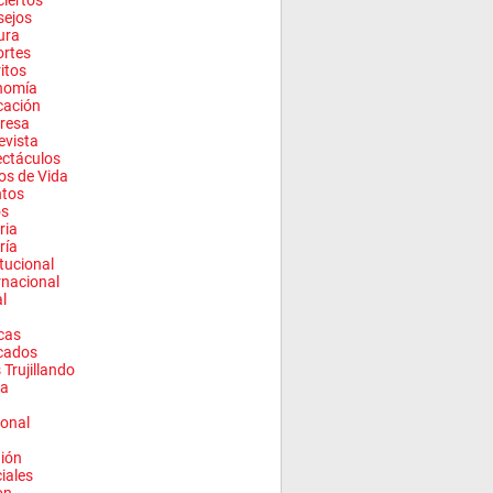
iertos
sejos
ura
rtes
ritos
nomía
cación
resa
evista
ctáculos
los de Vida
ntos
os
ria
ría
itucional
rnacional
l
cas
cados
 Trujillando
a
onal
ión
ciales