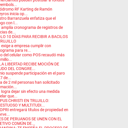
erciantes pueden postular a fondos
eembols...
tódromo RF Karting de Ramón
eyros inicia op...
stro Barranzuela enfatiza que el
ogo con l...
amplía cronograma de registros de
cias de...
ÓLO 10 DÍAS PARA RECIBIR A BACILOS
TRUJILLO
exige a empresa cumplir con
ograma para re...
so del celular como POS recaudó más
millo...
 LA LIBERTAD RECIBE MOCIÓN DE
UDO DEL CONGRE...
io suspende participación en el paro
7 de...
a de 2 mil personas han solicitado
rmación...
logra dejar sin efecto una medida
elar que...
PUS CHRISTI EN TRUJILLO:
ESTUOSO Y MULTITUDI...
PRI entregará títulos de propiedad en
orve...
ES DE PERUANOS SE UNEN CON EL
ETIVO COMÚN DE...