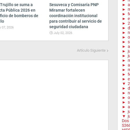
►
Trujillo se suma a
Sesuveca y Comisaría PNP
►
a
►
m
cta Pública 2026 en
Miramar fortalecen
►
f
ficio de bomberos de
coordinación institucional
►
e
llo
para contribuir al servicio de
►
2
seguridad ciudadana
y 07, 2026
►
d
►
n
July 02, 2026
►
o
►
s
►
a
Artículo Siguiente
►
j
►
j
►
►
a
►
m
►
f
►
e
▼
2
►
d
►
n
►
o
►
s
►
a
►
j
▼
j
Dos 
S360