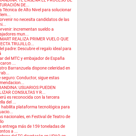
RANDINA: TE ENSEÑA EL PROCESO DE
TURACIÓN DE...
 Técnica de Alto Nivel para solucionar
lem...
Porvenir no necesita candidatos de las
ni...
orvenir: incrementan sueldo a
ajadores mun...
SMART REALIZA PRIMER VUELO QUE
ECTA TRUJILLO...
del padre: Descubre el regalo ideal para
á
lar del MTC y embajador de España
icaron ...
stro Barranzuela dispone celeridad en
rab...
e seguro: Conductor, sigue estas
mendacion...
RANDINA: USUARIOS PUEDEN
LIZAR CONSULTAS Y R...
erú es reconocida con la tercera
lla del ...
habilita plataforma tecnológica para
uacio...
s nacionales, en Festival de Teatro de
llo
s entrega más de 159 toneladas de
entos a ...