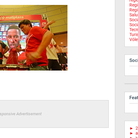
regi
Reg
Regi
Salu
Soci
Soci
Tecn
Tur
Vóle
Soci
Fea
sponsive Advertisement
►
2
►
a