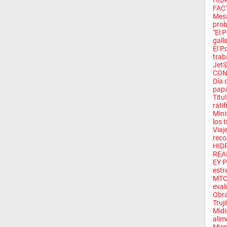
HID
FAC
Mesa
prob
"El 
galli
El P
trab
Jet
CON
Día 
pap
Titu
ratif
Mini
los t
Viaj
reco
HID
REA
EY P
estre
MTC 
eval
Obra
Truji
Midi
alim