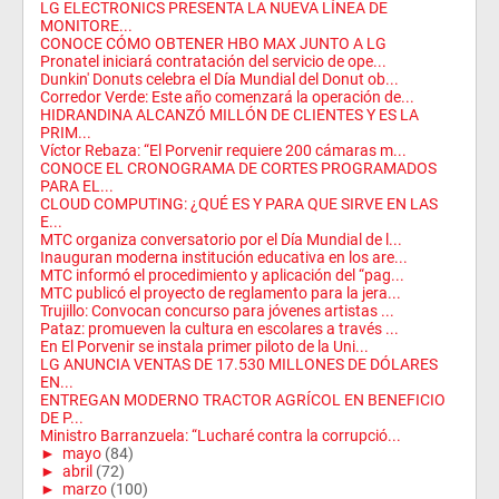
LG ELECTRONICS PRESENTA LA NUEVA LÍNEA DE
MONITORE...
CONOCE CÓMO OBTENER HBO MAX JUNTO A LG
Pronatel iniciará contratación del servicio de ope...
Dunkin' Donuts celebra el Día Mundial del Donut ob...
Corredor Verde: Este año comenzará la operación de...
HIDRANDINA ALCANZÓ MILLÓN DE CLIENTES Y ES LA
PRIM...
Víctor Rebaza: “El Porvenir requiere 200 cámaras m...
CONOCE EL CRONOGRAMA DE CORTES PROGRAMADOS
PARA EL...
CLOUD COMPUTING: ¿QUÉ ES Y PARA QUE SIRVE EN LAS
E...
MTC organiza conversatorio por el Día Mundial de l...
Inauguran moderna institución educativa en los are...
MTC informó el procedimiento y aplicación del “pag...
MTC publicó el proyecto de reglamento para la jera...
Trujillo: Convocan concurso para jóvenes artistas ...
Pataz: promueven la cultura en escolares a través ...
En El Porvenir se instala primer piloto de la Uni...
LG ANUNCIA VENTAS DE 17.530 MILLONES DE DÓLARES
EN...
ENTREGAN MODERNO TRACTOR AGRÍCOL EN BENEFICIO
DE P...
Ministro Barranzuela: “Lucharé contra la corrupció...
►
mayo
(84)
►
abril
(72)
►
marzo
(100)