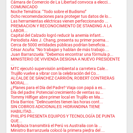
Cámara de Comercio de La Libertad convoca a elecci...
COMUNICADO
Noche Temática: “Todo sobre el Budismo”
Ocho recomendaciones para proteger tus datos de lo...
Las herramientas eléctricas vienen perfeccionando ...
PREMIACION Y RECONOCIMIENTO DE STANDING A LA
LABOR...
Capital del Calzado logró reducir la anemia infant...
Periodista Alex J. Chang, presenta su primer poema...
Cerca de 5000 entidades públicas podrían beneficia...
César Acuña: “No trabajan y hablan de más trabajo....
Juan Barranzuela: “Debemos encontrar una fórmula p...
MINISTERIO DE VIVIENDA DESIGNA A NUEVO PRESIDENTE
...
MTC ejecutó supervisión ambiental a carretera Cale...
Trujillo vuelve a vibrar con la celebración del Co...
ALCALDE DE SÁNCHEZ CARRIÓN, ROBERT CONTRERAS
MORAL...
¿Planes para el Día del Padre? Viaja con papá a es...
Día del padre: Potencial crecimiento de ventas su...
Tommy Hilfiger abre primer local en Trujillo en Ma...
Elvia Barrios: “Delincuentes tienen las horas cont...
SIN COBROS ADICIONALES: HIDRANDINA TIENE
HABILITAD...
PHILIPS PRESENTA EQUIPOS Y TECNOLOGÍA DE PUNTA
QUE...
Mallplaza transmitirá el Perú vs Australia con la ...
Ministro Barranzuela colocó la primera piedra del ...