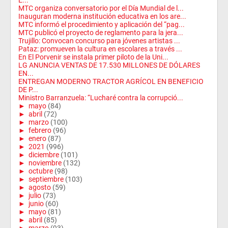
E...
MTC organiza conversatorio por el Día Mundial de l...
Inauguran moderna institución educativa en los are...
MTC informó el procedimiento y aplicación del “pag...
MTC publicó el proyecto de reglamento para la jera...
Trujillo: Convocan concurso para jóvenes artistas ...
Pataz: promueven la cultura en escolares a través ...
En El Porvenir se instala primer piloto de la Uni...
LG ANUNCIA VENTAS DE 17.530 MILLONES DE DÓLARES
EN...
ENTREGAN MODERNO TRACTOR AGRÍCOL EN BENEFICIO
DE P...
Ministro Barranzuela: “Lucharé contra la corrupció...
►
mayo
(84)
►
abril
(72)
►
marzo
(100)
►
febrero
(96)
►
enero
(87)
►
2021
(996)
►
diciembre
(101)
►
noviembre
(132)
►
octubre
(98)
►
septiembre
(103)
►
agosto
(59)
►
julio
(73)
►
junio
(60)
►
mayo
(81)
►
abril
(85)