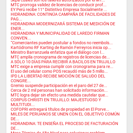
Sepa cuáles son los talleres autorizados por el MT...
MTC prorroga validez de licencias de conducir prof...
EY Perú recibe 11° Distintivo Empresa Socialmente ...
HIDRANDINA: CONTINÚA CAMPAÑA DE FACILIDADES DE
PAG...
HIDRANDINA MODERNIZARÁ SISTEMA DE MEDICIÓN DE
ENER...
HIDRANDINA Y MUNICIPALIDAD DE LAREDO FIRMAN
CONVEN...
“Comerciantes pueden postular a fondos no reembols...
Kartódromo RF Karting de Ramón Ferreyros inicia op...
Ministro Barranzuela enfatiza que el diálogo con l...
MTC amplía cronograma de registros de licencias de...
A SÓLO 10 DÍAS PARA RECIBIR A BACILOS EN TRUJILLO
MTC exige a empresa cumplir con cronograma para re...
El uso del celular como POS recaudó más de 5 millo...
IPD LA LIBERTAD RECIBE MOCIÓN DE SALUDO DEL
CONGRE...
Gremio suspende participación en el paro del 27 de...
Cerca de 2 mil personas han solicitado información...
MTC logra dejar sin efecto una medida cautelar que...
CORPUS CHRISTI EN TRUJILLO: MAJESTUOSO Y
MULTITUDI...
COFOPRI entregará títulos de propiedad en El Porve...
MILES DE PERUANOS SE UNEN CON EL OBJETIVO COMÚN
DE...
HIDRANDINA: TE ENSEÑA EL PROCESO DE FACTURACIÓN
DE...