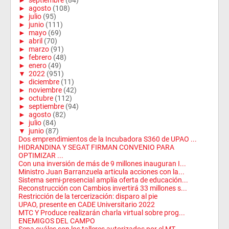
►
septiembre
(84)
►
agosto
(108)
►
julio
(95)
►
junio
(111)
►
mayo
(69)
►
abril
(70)
►
marzo
(91)
►
febrero
(48)
►
enero
(49)
▼
2022
(951)
►
diciembre
(11)
►
noviembre
(42)
►
octubre
(112)
►
septiembre
(94)
►
agosto
(82)
►
julio
(84)
▼
junio
(87)
Dos emprendimientos de la Incubadora S360 de UPAO ...
HIDRANDINA Y SEGAT FIRMAN CONVENIO PARA
OPTIMIZAR ...
Con una inversión de más de 9 millones inauguran I...
Ministro Juan Barranzuela articula acciones con la...
Sistema semi-presencial amplía oferta de educación...
Reconstrucción con Cambios invertirá 33 millones s...
Restricción de la tercerización: disparo al pie
UPAO, presente en CADE Universitario 2022
MTC Y Produce realizarán charla virtual sobre prog...
ENEMIGOS DEL CAMPO