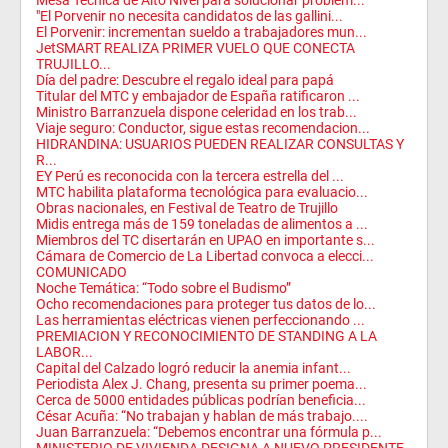
Mesa Técnica de Alto Nivel para solucionar problem...
"El Porvenir no necesita candidatos de las gallini...
El Porvenir: incrementan sueldo a trabajadores mun...
JetSMART REALIZA PRIMER VUELO QUE CONECTA
TRUJILLO...
Día del padre: Descubre el regalo ideal para papá
Titular del MTC y embajador de España ratificaron ...
Ministro Barranzuela dispone celeridad en los trab...
Viaje seguro: Conductor, sigue estas recomendacion...
HIDRANDINA: USUARIOS PUEDEN REALIZAR CONSULTAS Y
R...
EY Perú es reconocida con la tercera estrella del ...
MTC habilita plataforma tecnológica para evaluacio...
Obras nacionales, en Festival de Teatro de Trujillo
Midis entrega más de 159 toneladas de alimentos a ...
Miembros del TC disertarán en UPAO en importante s...
Cámara de Comercio de La Libertad convoca a elecci...
COMUNICADO
Noche Temática: “Todo sobre el Budismo”
Ocho recomendaciones para proteger tus datos de lo...
Las herramientas eléctricas vienen perfeccionando ...
PREMIACION Y RECONOCIMIENTO DE STANDING A LA
LABOR...
Capital del Calzado logró reducir la anemia infant...
Periodista Alex J. Chang, presenta su primer poema...
Cerca de 5000 entidades públicas podrían beneficia...
César Acuña: “No trabajan y hablan de más trabajo....
Juan Barranzuela: “Debemos encontrar una fórmula p...