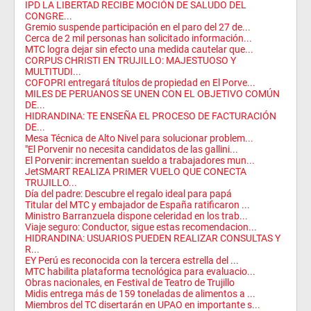
IPD LA LIBERTAD RECIBE MOCIÓN DE SALUDO DEL
CONGRE...
Gremio suspende participación en el paro del 27 de...
Cerca de 2 mil personas han solicitado información...
MTC logra dejar sin efecto una medida cautelar que...
CORPUS CHRISTI EN TRUJILLO: MAJESTUOSO Y
MULTITUDI...
COFOPRI entregará títulos de propiedad en El Porve...
MILES DE PERUANOS SE UNEN CON EL OBJETIVO COMÚN
DE...
HIDRANDINA: TE ENSEÑA EL PROCESO DE FACTURACIÓN
DE...
Mesa Técnica de Alto Nivel para solucionar problem...
"El Porvenir no necesita candidatos de las gallini...
El Porvenir: incrementan sueldo a trabajadores mun...
JetSMART REALIZA PRIMER VUELO QUE CONECTA
TRUJILLO...
Día del padre: Descubre el regalo ideal para papá
Titular del MTC y embajador de España ratificaron ...
Ministro Barranzuela dispone celeridad en los trab...
Viaje seguro: Conductor, sigue estas recomendacion...
HIDRANDINA: USUARIOS PUEDEN REALIZAR CONSULTAS Y
R...
EY Perú es reconocida con la tercera estrella del ...
MTC habilita plataforma tecnológica para evaluacio...
Obras nacionales, en Festival de Teatro de Trujillo
Midis entrega más de 159 toneladas de alimentos a ...
Miembros del TC disertarán en UPAO en importante s...