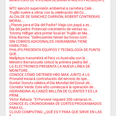
MINISTERIO DE VIVIENDA DESIGNA A NUEVO PRESIDENTE
...
MTC ejecutó supervisión ambiental a carretera Cale...
Trujillo vuelve a vibrar con la celebración del Co...
ALCALDE DE SÁNCHEZ CARRIÓN, ROBERT CONTRERAS
MORAL...
¿Planes para el Día del Padre? Viaja con papá a es...
Día del padre: Potencial crecimiento de ventas su...
Tommy Hilfiger abre primer local en Trujillo en Ma...
Elvia Barrios: “Delincuentes tienen las horas cont...
SIN COBROS ADICIONALES: HIDRANDINA TIENE
HABILITAD...
PHILIPS PRESENTA EQUIPOS Y TECNOLOGÍA DE PUNTA
QUE...
Mallplaza transmitirá el Perú vs Australia con la ...
Ministro Barranzuela colocó la primera piedra del ...
LG ELECTRONICS PRESENTA LA NUEVA LÍNEA DE
MONITORE...
CONOCE CÓMO OBTENER HBO MAX JUNTO A LG
Pronatel iniciará contratación del servicio de ope...
Dunkin' Donuts celebra el Día Mundial del Donut ob...
Corredor Verde: Este año comenzará la operación de...
HIDRANDINA ALCANZÓ MILLÓN DE CLIENTES Y ES LA
PRIM...
Víctor Rebaza: “El Porvenir requiere 200 cámaras m...
CONOCE EL CRONOGRAMA DE CORTES PROGRAMADOS
PARA EL...
CLOUD COMPUTING: ¿QUÉ ES Y PARA QUE SIRVE EN LAS