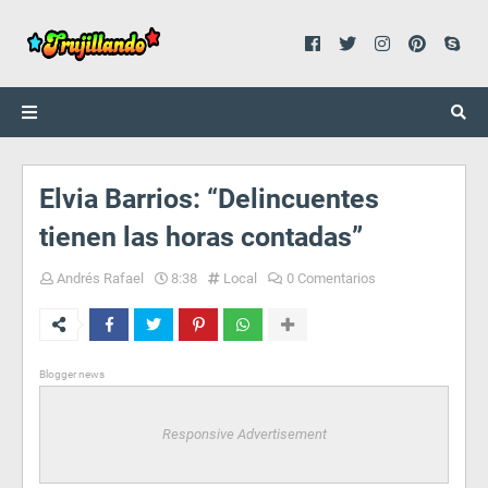
Elvia Barrios: “Delincuentes
tienen las horas contadas”
Andrés Rafael
8:38
Local
0 Comentarios
Blogger news
Responsive Advertisement