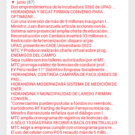
▼
junio
(87)
Dos emprendimientos de la Incubadora S360 de UPAO ...
HIDRANDINA Y SEGAT FIRMAN CONVENIO PARA
OPTIMIZAR ...
Con una inversión de más de 9 millones inauguran I...
Ministro Juan Barranzuela articula acciones con la...
Sistema semi-presencial amplía oferta de educación...
Reconstrucción con Cambios invertirá 33 millones s...
Restricción de la tercerización: disparo al pie
UPAO, presente en CADE Universitario 2022
MTC Y Produce realizarán charla virtual sobre prog...
ENEMIGOS DEL CAMPO
Sepa cuáles son los talleres autorizados por el MT...
MTC prorroga validez de licencias de conducir prof...
EY Perú recibe 11° Distintivo Empresa Socialmente ...
HIDRANDINA: CONTINÚA CAMPAÑA DE FACILIDADES DE
PAG...
HIDRANDINA MODERNIZARÁ SISTEMA DE MEDICIÓN DE
ENER...
HIDRANDINA Y MUNICIPALIDAD DE LAREDO FIRMAN
CONVEN...
“Comerciantes pueden postular a fondos no reembols...
Kartódromo RF Karting de Ramón Ferreyros inicia op...
Ministro Barranzuela enfatiza que el diálogo con l...
MTC amplía cronograma de registros de licencias de...
A SÓLO 10 DÍAS PARA RECIBIR A BACILOS EN TRUJILLO
MTC exige a empresa cumplir con cronograma para re...
El uso del celular como POS recaudó más de 5 millo...