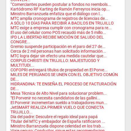
“Comerciantes pueden postular a fondos no reembols...
Kartódromo RF Karting de Ramón Ferreyros inicia op...
Ministro Barranzuela enfatiza que el diálogo con l...
MTC amplía cronograma de registros de licencias de...
A SÓLO 10 DÍAS PARA RECIBIR A BACILOS EN TRUJILLO
MTC exige a empresa cumplir con cronograma para re...
El uso del celular como POS recaudó más de 5 millo...
IPD LA LIBERTAD RECIBE MOCIÓN DE SALUDO DEL
CONGRE...
Gremio suspende participación en el paro del 27 de...
Cerca de 2 mil personas han solicitado información...
MTC logra dejar sin efecto una medida cautelar que...
CORPUS CHRISTI EN TRUJILLO: MAJESTUOSO Y
MULTITUDI...
COFOPRI entregará títulos de propiedad en El Porve...
MILES DE PERUANOS SE UNEN CON EL OBJETIVO COMÚN
DE...
HIDRANDINA: TE ENSEÑA EL PROCESO DE FACTURACIÓN
DE...
Mesa Técnica de Alto Nivel para solucionar problem...
"El Porvenir no necesita candidatos de las gallini...
El Porvenir: incrementan sueldo a trabajadores mun...
JetSMART REALIZA PRIMER VUELO QUE CONECTA
TRUJILLO...
Día del padre: Descubre el regalo ideal para papá
Titular del MTC y embajador de España ratificaron ...
Ministro Barranzuela dispone celeridad en los trab...
Viaje seguro: Conductor, sigue estas recomendacion...