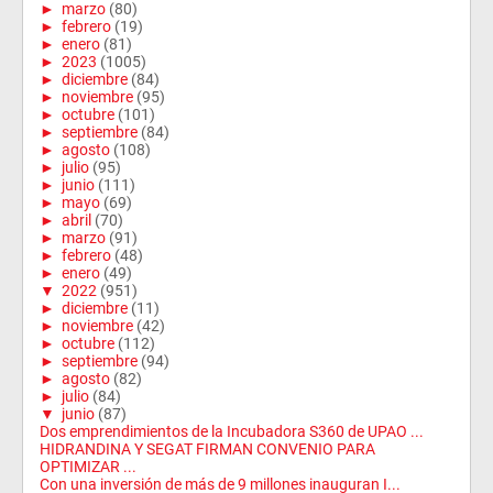
►
marzo
(80)
►
febrero
(19)
►
enero
(81)
►
2023
(1005)
►
diciembre
(84)
►
noviembre
(95)
►
octubre
(101)
►
septiembre
(84)
►
agosto
(108)
►
julio
(95)
►
junio
(111)
►
mayo
(69)
►
abril
(70)
►
marzo
(91)
►
febrero
(48)
►
enero
(49)
▼
2022
(951)
►
diciembre
(11)
►
noviembre
(42)
►
octubre
(112)
►
septiembre
(94)
►
agosto
(82)
►
julio
(84)
▼
junio
(87)
Dos emprendimientos de la Incubadora S360 de UPAO ...
HIDRANDINA Y SEGAT FIRMAN CONVENIO PARA
OPTIMIZAR ...
Con una inversión de más de 9 millones inauguran I...