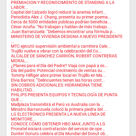
PREMIACION Y RECONOCIMIENTO DE STANDING A LA
LABOR...
Capital del Calzado logró reducir la anemia infant...
Periodista Alex J. Chang, presenta su primer poema...
Cerca de 5000 entidades públicas podrían beneficia...
César Acuña: “No trabajan y hablan de más trabajo....
Juan Barranzuela: “Debemos encontrar una fórmula p...
MINISTERIO DE VIVIENDA DESIGNA A NUEVO PRESIDENTE
...
MTC ejecutó supervisión ambiental a carretera Cale...
Trujillo vuelve a vibrar con la celebración del Co...
ALCALDE DE SÁNCHEZ CARRIÓN, ROBERT CONTRERAS
MORAL...
¿Planes para el Día del Padre? Viaja con papá a es...
Día del padre: Potencial crecimiento de ventas su...
Tommy Hilfiger abre primer local en Trujillo en Ma...
Elvia Barrios: “Delincuentes tienen las horas cont...
SIN COBROS ADICIONALES: HIDRANDINA TIENE
HABILITAD...
PHILIPS PRESENTA EQUIPOS Y TECNOLOGÍA DE PUNTA
QUE...
Mallplaza transmitirá el Perú vs Australia con la ...
Ministro Barranzuela colocó la primera piedra del ...
LG ELECTRONICS PRESENTA LA NUEVA LÍNEA DE
MONITORE...
CONOCE CÓMO OBTENER HBO MAX JUNTO A LG
Pronatel iniciará contratación del servicio de ope...
Dunkin' Donuts celebra el Día Mundial del Donut ob...