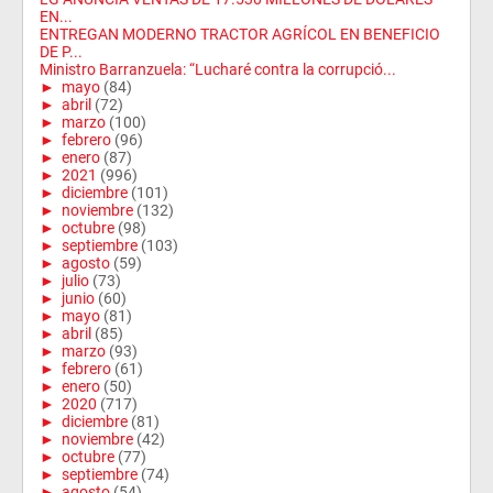
EN...
ENTREGAN MODERNO TRACTOR AGRÍCOL EN BENEFICIO
DE P...
Ministro Barranzuela: “Lucharé contra la corrupció...
►
mayo
(84)
►
abril
(72)
►
marzo
(100)
►
febrero
(96)
►
enero
(87)
►
2021
(996)
►
diciembre
(101)
►
noviembre
(132)
►
octubre
(98)
►
septiembre
(103)
►
agosto
(59)
►
julio
(73)
►
junio
(60)
►
mayo
(81)
►
abril
(85)
►
marzo
(93)
►
febrero
(61)
►
enero
(50)
►
2020
(717)
►
diciembre
(81)
►
noviembre
(42)
►
octubre
(77)
►
septiembre
(74)
►
agosto
(54)