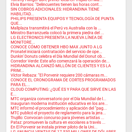
Elvia Barrios: “Delincuentes tienen las horas cont...
SIN COBROS ADICIONALES: HIDRANDINA TIENE
HABILITAD...
PHILIPS PRESENTA EQUIPOS Y TECNOLOGÍA DE PUNTA
QUE...
Mallplaza transmitirá el Perú vs Australia con la ...
Ministro Barranzuela colocó la primera piedra del ...
LG ELECTRONICS PRESENTA LA NUEVA LÍNEA DE
MONITORE...
CONOCE CÓMO OBTENER HBO MAX JUNTO A LG
Pronatel iniciará contratación del servicio de ope...
Dunkin' Donuts celebra el Día Mundial del Donut ob...
Corredor Verde: Este año comenzará la operación de...
HIDRANDINA ALCANZÓ MILLÓN DE CLIENTES Y ES LA
PRIM...
Víctor Rebaza: “El Porvenir requiere 200 cámaras m...
CONOCE EL CRONOGRAMA DE CORTES PROGRAMADOS
PARA EL...
CLOUD COMPUTING: ¿QUÉ ES Y PARA QUE SIRVE EN LAS
E...
MTC organiza conversatorio por el Día Mundial de l...
Inauguran moderna institución educativa en los are...
MTC informó el procedimiento y aplicación del “pag...
MTC publicó el proyecto de reglamento para la jera...
Trujillo: Convocan concurso para jóvenes artistas ...
Pataz: promueven la cultura en escolares a través ...
En El Porvenir se instala primer piloto de la Uni...
LG ANUNCIA VENTAS DE 17.530 MILLONES DE DÓLARES