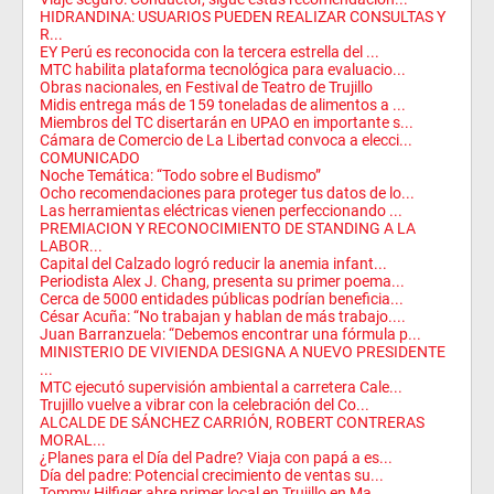
HIDRANDINA: USUARIOS PUEDEN REALIZAR CONSULTAS Y
R...
EY Perú es reconocida con la tercera estrella del ...
MTC habilita plataforma tecnológica para evaluacio...
Obras nacionales, en Festival de Teatro de Trujillo
Midis entrega más de 159 toneladas de alimentos a ...
Miembros del TC disertarán en UPAO en importante s...
Cámara de Comercio de La Libertad convoca a elecci...
COMUNICADO
Noche Temática: “Todo sobre el Budismo”
Ocho recomendaciones para proteger tus datos de lo...
Las herramientas eléctricas vienen perfeccionando ...
PREMIACION Y RECONOCIMIENTO DE STANDING A LA
LABOR...
Capital del Calzado logró reducir la anemia infant...
Periodista Alex J. Chang, presenta su primer poema...
Cerca de 5000 entidades públicas podrían beneficia...
César Acuña: “No trabajan y hablan de más trabajo....
Juan Barranzuela: “Debemos encontrar una fórmula p...
MINISTERIO DE VIVIENDA DESIGNA A NUEVO PRESIDENTE
...
MTC ejecutó supervisión ambiental a carretera Cale...
Trujillo vuelve a vibrar con la celebración del Co...
ALCALDE DE SÁNCHEZ CARRIÓN, ROBERT CONTRERAS
MORAL...
¿Planes para el Día del Padre? Viaja con papá a es...
Día del padre: Potencial crecimiento de ventas su...
Tommy Hilfiger abre primer local en Trujillo en Ma...