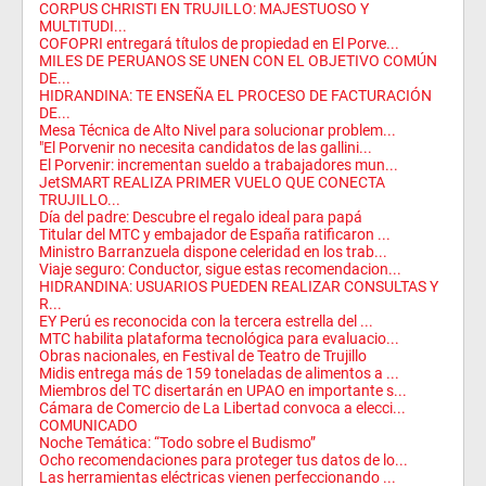
CORPUS CHRISTI EN TRUJILLO: MAJESTUOSO Y
MULTITUDI...
COFOPRI entregará títulos de propiedad en El Porve...
MILES DE PERUANOS SE UNEN CON EL OBJETIVO COMÚN
DE...
HIDRANDINA: TE ENSEÑA EL PROCESO DE FACTURACIÓN
DE...
Mesa Técnica de Alto Nivel para solucionar problem...
"El Porvenir no necesita candidatos de las gallini...
El Porvenir: incrementan sueldo a trabajadores mun...
JetSMART REALIZA PRIMER VUELO QUE CONECTA
TRUJILLO...
Día del padre: Descubre el regalo ideal para papá
Titular del MTC y embajador de España ratificaron ...
Ministro Barranzuela dispone celeridad en los trab...
Viaje seguro: Conductor, sigue estas recomendacion...
HIDRANDINA: USUARIOS PUEDEN REALIZAR CONSULTAS Y
R...
EY Perú es reconocida con la tercera estrella del ...
MTC habilita plataforma tecnológica para evaluacio...
Obras nacionales, en Festival de Teatro de Trujillo
Midis entrega más de 159 toneladas de alimentos a ...
Miembros del TC disertarán en UPAO en importante s...
Cámara de Comercio de La Libertad convoca a elecci...
COMUNICADO
Noche Temática: “Todo sobre el Budismo”
Ocho recomendaciones para proteger tus datos de lo...
Las herramientas eléctricas vienen perfeccionando ...