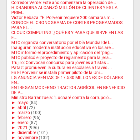
Corredor Verde: Este año comenzará la operación de...
HIDRANDINA ALCANZÓ MILLÓN DE CLIENTES Y ES LA
PRIM...
Víctor Rebaza: “El Porvenir requiere 200 cámaras m...
CONOCE EL CRONOGRAMA DE CORTES PROGRAMADOS
PARA EL...
CLOUD COMPUTING: ¿QUÉ ES Y PARA QUE SIRVE EN LAS
E...
MTC organiza conversatorio por el Día Mundial de l...
Inauguran moderna institución educativa en los are...
MTC informó el procedimiento y aplicación del “pag...
MTC publicó el proyecto de reglamento para la jera...
Trujillo: Convocan concurso para jóvenes artistas ...
Pataz: promueven la cultura en escolares a través ...
En El Porvenir se instala primer piloto de la Uni...
LG ANUNCIA VENTAS DE 17.530 MILLONES DE DÓLARES
EN...
ENTREGAN MODERNO TRACTOR AGRÍCOL EN BENEFICIO
DE P...
Ministro Barranzuela: “Lucharé contra la corrupció...
►
mayo
(84)
►
abril
(72)
►
marzo
(100)
►
febrero
(96)
►
enero
(87)
►
2021
(996)
►
diciembre
(101)
►
noviembre
(132)