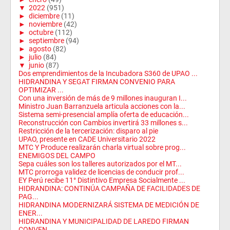
▼
2022
(951)
►
diciembre
(11)
►
noviembre
(42)
►
octubre
(112)
►
septiembre
(94)
►
agosto
(82)
►
julio
(84)
▼
junio
(87)
Dos emprendimientos de la Incubadora S360 de UPAO ...
HIDRANDINA Y SEGAT FIRMAN CONVENIO PARA
OPTIMIZAR ...
Con una inversión de más de 9 millones inauguran I...
Ministro Juan Barranzuela articula acciones con la...
Sistema semi-presencial amplía oferta de educación...
Reconstrucción con Cambios invertirá 33 millones s...
Restricción de la tercerización: disparo al pie
UPAO, presente en CADE Universitario 2022
MTC Y Produce realizarán charla virtual sobre prog...
ENEMIGOS DEL CAMPO
Sepa cuáles son los talleres autorizados por el MT...
MTC prorroga validez de licencias de conducir prof...
EY Perú recibe 11° Distintivo Empresa Socialmente ...
HIDRANDINA: CONTINÚA CAMPAÑA DE FACILIDADES DE
PAG...
HIDRANDINA MODERNIZARÁ SISTEMA DE MEDICIÓN DE
ENER...
HIDRANDINA Y MUNICIPALIDAD DE LAREDO FIRMAN
CONVEN...