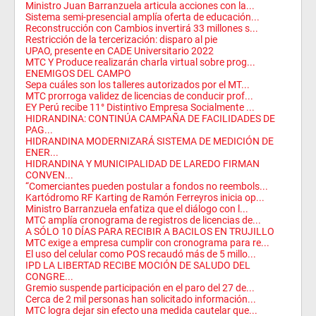
Ministro Juan Barranzuela articula acciones con la...
Sistema semi-presencial amplía oferta de educación...
Reconstrucción con Cambios invertirá 33 millones s...
Restricción de la tercerización: disparo al pie
UPAO, presente en CADE Universitario 2022
MTC Y Produce realizarán charla virtual sobre prog...
ENEMIGOS DEL CAMPO
Sepa cuáles son los talleres autorizados por el MT...
MTC prorroga validez de licencias de conducir prof...
EY Perú recibe 11° Distintivo Empresa Socialmente ...
HIDRANDINA: CONTINÚA CAMPAÑA DE FACILIDADES DE
PAG...
HIDRANDINA MODERNIZARÁ SISTEMA DE MEDICIÓN DE
ENER...
HIDRANDINA Y MUNICIPALIDAD DE LAREDO FIRMAN
CONVEN...
“Comerciantes pueden postular a fondos no reembols...
Kartódromo RF Karting de Ramón Ferreyros inicia op...
Ministro Barranzuela enfatiza que el diálogo con l...
MTC amplía cronograma de registros de licencias de...
A SÓLO 10 DÍAS PARA RECIBIR A BACILOS EN TRUJILLO
MTC exige a empresa cumplir con cronograma para re...
El uso del celular como POS recaudó más de 5 millo...
IPD LA LIBERTAD RECIBE MOCIÓN DE SALUDO DEL
CONGRE...
Gremio suspende participación en el paro del 27 de...
Cerca de 2 mil personas han solicitado información...
MTC logra dejar sin efecto una medida cautelar que...