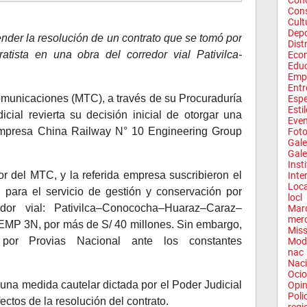
Conc
Con
Cult
Depo
der la resolución de un contrato que se tomó por
Dist
ratista en una obra del corredor vial Pativilca-
Eco
Edu
Emp
Entr
Comunicaciones (MTC), a través de su Procuraduría
Espe
Esti
icial revierta su decisión inicial de otorgar una
Eve
 empresa China Railway N° 10 Engineering Group
Fot
Gale
Gale
Inst
or del MTC, y la referida empresa suscribieron el
Inte
Loca
 para el servicio de gestión y conservación por
locl
edor vial: Pativilca–Conococha–Huaraz–
Caraz–
Mar
mer
MP 3N, por más de S/ 40 millones. Sin embargo,
Miss
 por Provias Nacional ante los constantes
Mod
nac
Naci
Ocio
o una medida cautelar dictada por el Poder Judicial
Opin
Poli
fectos de la resolución del contrato.