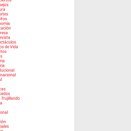
iertos
sejos
ura
rtes
ritos
nomía
cación
resa
evista
ctáculos
los de Vida
ntos
os
ria
ría
itucional
rnacional
l
cas
cados
 Trujillando
a
onal
ión
ciales