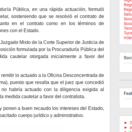
regi
Reg
duría Pública, en una rápida actuación, formuló
Regi
Salu
elar, sosteniendo que se resolvió el contrato de
Soci
tanto en el contrato como en los términos de
Soci
Tecn
ones con el Estado.
Tur
Vóle
 Juzgado Mixto de la Corte Superior de Justicia de
sición formulada por la Procuraduría Pública del
da cautelar otorgada inicialmente a favor del
Soci
 remitir lo actuado a la Oficina Desconcentrada de
cma), puesto que resalta que el juez que concedió
 no habría actuado con la diligencia exigida al
Fea
 la medida cautelar a favor del contratista.
y ponen a buen recaudo los intereses del Estado,
acitado cuerpo jurídico y administrativo.
►
2
►
a