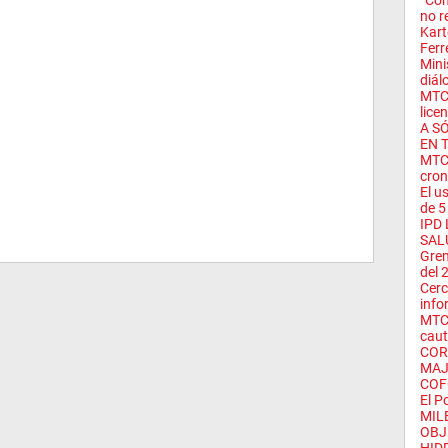
“Com
no r
Kar
Ferr
Mini
diál
MTC 
licen
A S
EN 
MTC 
cron
El u
de 5 
IPD
SAL
Grem
del 2
Cerc
info
MTC 
caut
COR
MAJ
COFO
El P
MIL
OBJ