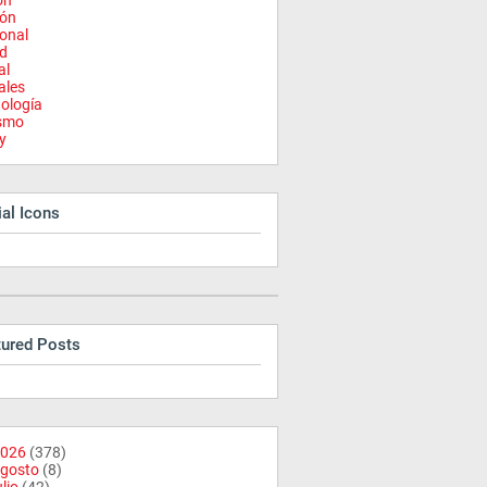
on
ión
onal
d
al
ales
ología
ismo
y
al Icons
tured Posts
026
(378)
gosto
(8)