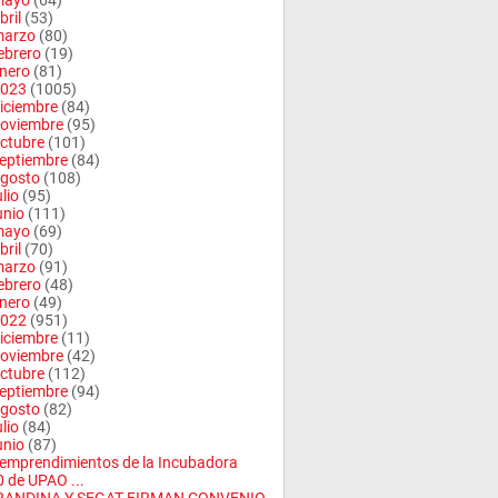
mayo
(64)
bril
(53)
arzo
(80)
ebrero
(19)
nero
(81)
023
(1005)
iciembre
(84)
oviembre
(95)
ctubre
(101)
eptiembre
(84)
gosto
(108)
ulio
(95)
unio
(111)
mayo
(69)
bril
(70)
arzo
(91)
ebrero
(48)
nero
(49)
022
(951)
iciembre
(11)
oviembre
(42)
ctubre
(112)
eptiembre
(94)
gosto
(82)
ulio
(84)
unio
(87)
emprendimientos de la Incubadora
 de UPAO ...