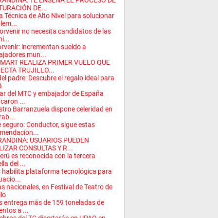
RANDINA: TE ENSEÑA EL PROCESO DE
TURACIÓN DE...
 Técnica de Alto Nivel para solucionar
lem...
Porvenir no necesita candidatos de las
ni...
orvenir: incrementan sueldo a
ajadores mun...
SMART REALIZA PRIMER VUELO QUE
ECTA TRUJILLO...
del padre: Descubre el regalo ideal para
á
lar del MTC y embajador de España
icaron ...
stro Barranzuela dispone celeridad en
rab...
e seguro: Conductor, sigue estas
mendacion...
RANDINA: USUARIOS PUEDEN
LIZAR CONSULTAS Y R...
erú es reconocida con la tercera
lla del ...
habilita plataforma tecnológica para
uacio...
s nacionales, en Festival de Teatro de
llo
s entrega más de 159 toneladas de
entos a ...