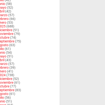
ulio
(42)
unio
(58)
mayo
(52)
bril
(42)
arzo
(57)
ebrero
(66)
nero
(53)
025
(688)
iciembre
(51)
oviembre
(79)
ctubre
(74)
eptiembre
(75)
gosto
(63)
ulio
(61)
unio
(54)
mayo
(51)
bril
(43)
arzo
(57)
ebrero
(39)
nero
(41)
024
(738)
iciembre
(52)
oviembre
(61)
ctubre
(77)
eptiembre
(83)
gosto
(61)
ulio
(56)
unio
(51)