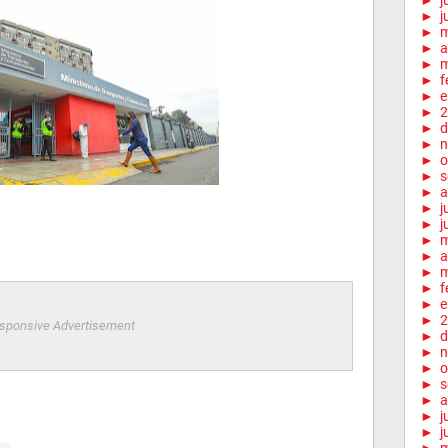
►
j
►
j
►
►
a
►
m
►
f
►
e
►
2
►
d
►
n
►
o
►
s
►
a
►
j
►
j
►
►
a
►
m
►
f
►
e
►
2
sponsive Advertisement
►
d
►
n
►
o
►
s
►
a
►
j
►
j