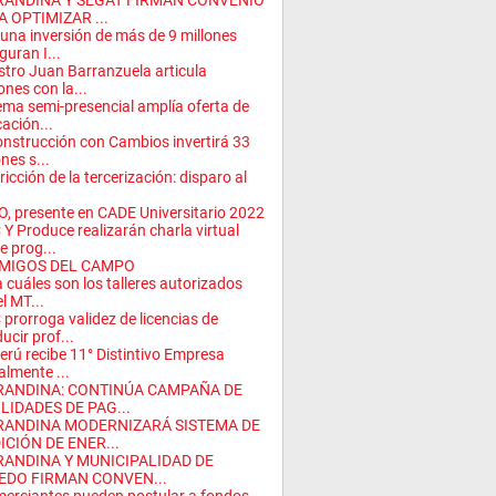
RANDINA Y SEGAT FIRMAN CONVENIO
 OPTIMIZAR ...
una inversión de más de 9 millones
guran I...
stro Juan Barranzuela articula
ones con la...
ema semi-presencial amplía oferta de
ación...
nstrucción con Cambios invertirá 33
ones s...
ricción de la tercerización: disparo al
, presente en CADE Universitario 2022
Y Produce realizarán charla virtual
e prog...
MIGOS DEL CAMPO
 cuáles son los talleres autorizados
el MT...
prorroga validez de licencias de
ucir prof...
erú recibe 11° Distintivo Empresa
almente ...
RANDINA: CONTINÚA CAMPAÑA DE
LIDADES DE PAG...
RANDINA MODERNIZARÁ SISTEMA DE
ICIÓN DE ENER...
RANDINA Y MUNICIPALIDAD DE
EDO FIRMAN CONVEN...