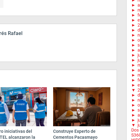
►
►
a
►
m
►
f
►
e
►
2
►
d
és Rafael
►
n
►
o
►
s
►
a
►
j
►
j
►
►
a
►
m
►
f
►
e
▼
2
►
d
►
n
►
o
►
s
►
a
►
j
▼
j
Dos 
o iniciativas del
Construye Experto de
S360
TEL alcanzaron la
Cementos Pacasmayo