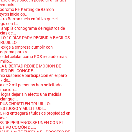
erciantes pueden postular a fondos
eembols...
tódromo RF Karting de Ramón
eyros inicia op...
stro Barranzuela enfatiza que el
ogo con l...
amplía cronograma de registros de
cias de...
ÓLO 10 DÍAS PARA RECIBIR A BACILOS
TRUJILLO
exige a empresa cumplir con
ograma para re...
so del celular como POS recaudó más
millo...
 LA LIBERTAD RECIBE MOCIÓN DE
UDO DEL CONGRE...
io suspende participación en el paro
7 de...
a de 2 mil personas han solicitado
rmación...
logra dejar sin efecto una medida
elar que...
PUS CHRISTI EN TRUJILLO:
ESTUOSO Y MULTITUDI...
PRI entregará títulos de propiedad en
orve...
ES DE PERUANOS SE UNEN CON EL
ETIVO COMÚN DE...