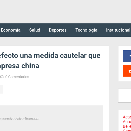
Economía
Salud
Deportes
Tecnología
Institucional
efecto una medida cautelar que
mpresa china
0 Comentarios
Aca
sponsive Advertisement
Actu
Bell