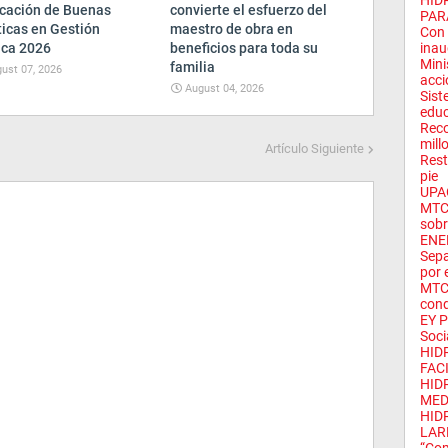
HID
ficación de Buenas
convierte el esfuerzo del
PARA
ticas en Gestión
maestro de obra en
Con 
ica 2026
beneficios para toda su
inau
Mini
familia
ust 07, 2026
acci
August 04, 2026
Sist
educ
Reco
mill
Artículo Siguiente
Rest
pie
UPAO
MTC 
sobr
ENE
Sepa
por 
MTC 
cond
EY P
Soci
HID
FACI
HID
MED
HID
LAR