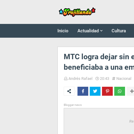
Inicio
Actualidad
Cultura
MTC logra dejar sin 
beneficiaba a una e
Andrés Rafael
20:43
Nacional
Blogger news
Re