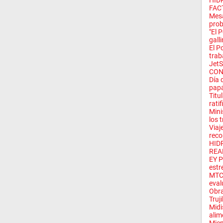
HID
FAC
Mesa
prob
"El 
galli
El P
trab
Jet
CON
Día 
pap
Titu
ratif
Mini
los t
Viaj
reco
HID
REA
EY P
estre
MTC 
eval
Obra
Truji
Midi
alim