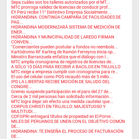
Sepa cuáles son los talleres autorizados por el MT...
MTC prorroga validez de licencias de conducir prof...
EY Perú recibe 11° Distintivo Empresa Socialmente ...
HIDRANDINA: CONTINÚA CAMPAÑA DE FACILIDADES DE
PAG...
HIDRANDINA MODERNIZARÁ SISTEMA DE MEDICIÓN DE
ENER...
HIDRANDINA Y MUNICIPALIDAD DE LAREDO FIRMAN
CONVEN...
“Comerciantes pueden postular a fondos no reembols...
Kartódromo RF Karting de Ramón Ferreyros inicia op...
Ministro Barranzuela enfatiza que el diálogo con l...
MTC amplía cronograma de registros de licencias de...
A SÓLO 10 DÍAS PARA RECIBIR A BACILOS EN TRUJILLO
MTC exige a empresa cumplir con cronograma para re...
El uso del celular como POS recaudó más de 5 millo...
IPD LA LIBERTAD RECIBE MOCIÓN DE SALUDO DEL
CONGRE...
Gremio suspende participación en el paro del 27 de...
Cerca de 2 mil personas han solicitado información...
MTC logra dejar sin efecto una medida cautelar que...
CORPUS CHRISTI EN TRUJILLO: MAJESTUOSO Y
MULTITUDI...
COFOPRI entregará títulos de propiedad en El Porve...
MILES DE PERUANOS SE UNEN CON EL OBJETIVO COMÚN
DE...
HIDRANDINA: TE ENSEÑA EL PROCESO DE FACTURACIÓN
DE...