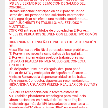
IPD LA LIBERTAD RECIBE MOCIÓN DE SALUDO DEL
CONGRE...
Gremio suspende participación en el paro del 27 de...
Cerca de 2 mil personas han solicitado información...
MTC logra dejar sin efecto una medida cautelar que...
CORPUS CHRISTI EN TRUJILLO: MAJESTUOSO Y
MULTITUDI...
COFOPRI entregará títulos de propiedad en El Porve...
MILES DE PERUANOS SE UNEN CON EL OBJETIVO COMÚN
DE...
HIDRANDINA: TE ENSEÑA EL PROCESO DE FACTURACIÓN
DE...
Mesa Técnica de Alto Nivel para solucionar problem...
"El Porvenir no necesita candidatos de las gallini...
El Porvenir: incrementan sueldo a trabajadores mun...
JetSMART REALIZA PRIMER VUELO QUE CONECTA
TRUJILLO...
Día del padre: Descubre el regalo ideal para papá
Titular del MTC y embajador de España ratificaron ...
Ministro Barranzuela dispone celeridad en los trab...
Viaje seguro: Conductor, sigue estas recomendacion...
HIDRANDINA: USUARIOS PUEDEN REALIZAR CONSULTAS Y
R...
EY Perú es reconocida con la tercera estrella del ...
MTC habilita plataforma tecnológica para evaluacio...
Obras nacionales, en Festival de Teatro de Trujillo
Midis entrega más de 159 toneladas de alimentos a ...
Miembros del TC disertarán en UPAO en importante s...