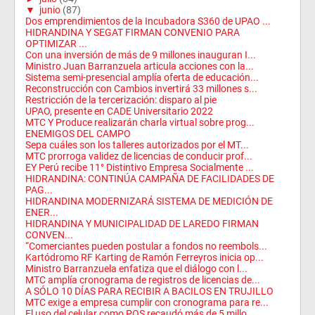
▼
junio
(87)
Dos emprendimientos de la Incubadora S360 de UPAO ...
HIDRANDINA Y SEGAT FIRMAN CONVENIO PARA
OPTIMIZAR ...
Con una inversión de más de 9 millones inauguran I...
Ministro Juan Barranzuela articula acciones con la...
Sistema semi-presencial amplía oferta de educación...
Reconstrucción con Cambios invertirá 33 millones s...
Restricción de la tercerización: disparo al pie
UPAO, presente en CADE Universitario 2022
MTC Y Produce realizarán charla virtual sobre prog...
ENEMIGOS DEL CAMPO
Sepa cuáles son los talleres autorizados por el MT...
MTC prorroga validez de licencias de conducir prof...
EY Perú recibe 11° Distintivo Empresa Socialmente ...
HIDRANDINA: CONTINÚA CAMPAÑA DE FACILIDADES DE
PAG...
HIDRANDINA MODERNIZARÁ SISTEMA DE MEDICIÓN DE
ENER...
HIDRANDINA Y MUNICIPALIDAD DE LAREDO FIRMAN
CONVEN...
“Comerciantes pueden postular a fondos no reembols...
Kartódromo RF Karting de Ramón Ferreyros inicia op...
Ministro Barranzuela enfatiza que el diálogo con l...
MTC amplía cronograma de registros de licencias de...
A SÓLO 10 DÍAS PARA RECIBIR A BACILOS EN TRUJILLO
MTC exige a empresa cumplir con cronograma para re...
El uso del celular como POS recaudó más de 5 millo...