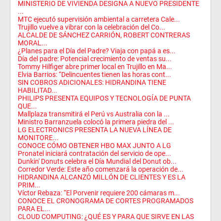
MINISTERIO DE VIVIENDA DESIGNA A NUEVO PRESIDENTE
...
MTC ejecutó supervisión ambiental a carretera Cale...
Trujillo vuelve a vibrar con la celebración del Co...
ALCALDE DE SÁNCHEZ CARRIÓN, ROBERT CONTRERAS
MORAL...
¿Planes para el Día del Padre? Viaja con papá a es...
Día del padre: Potencial crecimiento de ventas su...
Tommy Hilfiger abre primer local en Trujillo en Ma...
Elvia Barrios: “Delincuentes tienen las horas cont...
SIN COBROS ADICIONALES: HIDRANDINA TIENE
HABILITAD...
PHILIPS PRESENTA EQUIPOS Y TECNOLOGÍA DE PUNTA
QUE...
Mallplaza transmitirá el Perú vs Australia con la ...
Ministro Barranzuela colocó la primera piedra del ...
LG ELECTRONICS PRESENTA LA NUEVA LÍNEA DE
MONITORE...
CONOCE CÓMO OBTENER HBO MAX JUNTO A LG
Pronatel iniciará contratación del servicio de ope...
Dunkin' Donuts celebra el Día Mundial del Donut ob...
Corredor Verde: Este año comenzará la operación de...
HIDRANDINA ALCANZÓ MILLÓN DE CLIENTES Y ES LA
PRIM...
Víctor Rebaza: “El Porvenir requiere 200 cámaras m...
CONOCE EL CRONOGRAMA DE CORTES PROGRAMADOS
PARA EL...
CLOUD COMPUTING: ¿QUÉ ES Y PARA QUE SIRVE EN LAS