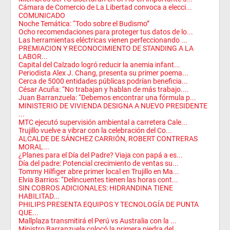
Cámara de Comercio de La Libertad convoca a elecci...
COMUNICADO
Noche Temática: “Todo sobre el Budismo”
Ocho recomendaciones para proteger tus datos de lo...
Las herramientas eléctricas vienen perfeccionando ...
PREMIACION Y RECONOCIMIENTO DE STANDING A LA
LABOR...
Capital del Calzado logró reducir la anemia infant...
Periodista Alex J. Chang, presenta su primer poema...
Cerca de 5000 entidades públicas podrían beneficia...
César Acuña: “No trabajan y hablan de más trabajo....
Juan Barranzuela: “Debemos encontrar una fórmula p...
MINISTERIO DE VIVIENDA DESIGNA A NUEVO PRESIDENTE
...
MTC ejecutó supervisión ambiental a carretera Cale...
Trujillo vuelve a vibrar con la celebración del Co...
ALCALDE DE SÁNCHEZ CARRIÓN, ROBERT CONTRERAS
MORAL...
¿Planes para el Día del Padre? Viaja con papá a es...
Día del padre: Potencial crecimiento de ventas su...
Tommy Hilfiger abre primer local en Trujillo en Ma...
Elvia Barrios: “Delincuentes tienen las horas cont...
SIN COBROS ADICIONALES: HIDRANDINA TIENE
HABILITAD...
PHILIPS PRESENTA EQUIPOS Y TECNOLOGÍA DE PUNTA
QUE...
Mallplaza transmitirá el Perú vs Australia con la ...
Ministro Barranzuela colocó la primera piedra del ...