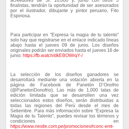
acreedores de S/. 10,000 y, junto con otros 3
finalistas, tendrán la oportunidad de ser asesorados
por el ilustrador, dibujante y pintor peruano, Fito
Espinosa.
Para participar en “Expresa la magia de tu talento”
solo hay que registrarse en el enlace indicado líneas
abajo hasta el jueves 09 de junio. Los diseños
originales podrán ser enviados hasta el jueves 16 de
junio:
https://fb.watch/dkEBOWrqY-/
La selección de los diseños ganadores se
desarrollará mediante una votación abierta en la
página de Facebook de Panetón D’Onofrio
(@PanetonDonofrio). Las más de 1,000 latas de
edición limitada que se desarrollen una vez
seleccionados estos diseños, serán distribuidas a
todas las regiones del Perú desde el mes de
Setiembre. Para más información sobre “Expresa la
Magia de tu Talento”, puedes revisar los términos y
condiciones en
https://www.nestle.com.pe/promociones#conc-emt-