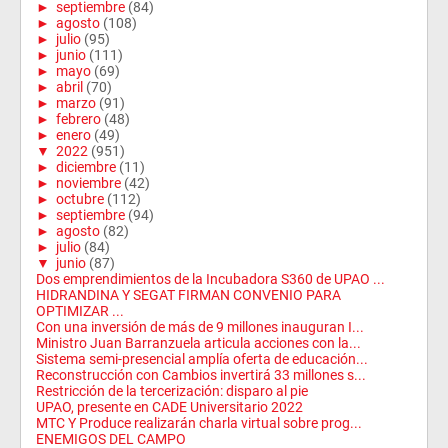
►
septiembre
(84)
►
agosto
(108)
►
julio
(95)
►
junio
(111)
►
mayo
(69)
►
abril
(70)
►
marzo
(91)
►
febrero
(48)
►
enero
(49)
▼
2022
(951)
►
diciembre
(11)
►
noviembre
(42)
►
octubre
(112)
►
septiembre
(94)
►
agosto
(82)
►
julio
(84)
▼
junio
(87)
Dos emprendimientos de la Incubadora S360 de UPAO ...
HIDRANDINA Y SEGAT FIRMAN CONVENIO PARA
OPTIMIZAR ...
Con una inversión de más de 9 millones inauguran I...
Ministro Juan Barranzuela articula acciones con la...
Sistema semi-presencial amplía oferta de educación...
Reconstrucción con Cambios invertirá 33 millones s...
Restricción de la tercerización: disparo al pie
UPAO, presente en CADE Universitario 2022
MTC Y Produce realizarán charla virtual sobre prog...
ENEMIGOS DEL CAMPO