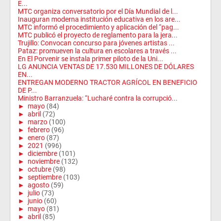
E...
MTC organiza conversatorio por el Día Mundial de l...
Inauguran moderna institución educativa en los are...
MTC informó el procedimiento y aplicación del “pag...
MTC publicó el proyecto de reglamento para la jera...
Trujillo: Convocan concurso para jóvenes artistas ...
Pataz: promueven la cultura en escolares a través ...
En El Porvenir se instala primer piloto de la Uni...
LG ANUNCIA VENTAS DE 17.530 MILLONES DE DÓLARES
EN...
ENTREGAN MODERNO TRACTOR AGRÍCOL EN BENEFICIO
DE P...
Ministro Barranzuela: “Lucharé contra la corrupció...
►
mayo
(84)
►
abril
(72)
►
marzo
(100)
►
febrero
(96)
►
enero
(87)
►
2021
(996)
►
diciembre
(101)
►
noviembre
(132)
►
octubre
(98)
►
septiembre
(103)
►
agosto
(59)
►
julio
(73)
►
junio
(60)
►
mayo
(81)
►
abril
(85)