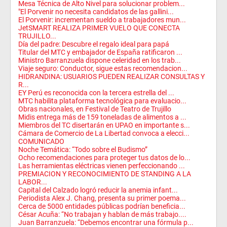
Mesa Técnica de Alto Nivel para solucionar problem...
"El Porvenir no necesita candidatos de las gallini...
El Porvenir: incrementan sueldo a trabajadores mun...
JetSMART REALIZA PRIMER VUELO QUE CONECTA
TRUJILLO...
Día del padre: Descubre el regalo ideal para papá
Titular del MTC y embajador de España ratificaron ...
Ministro Barranzuela dispone celeridad en los trab...
Viaje seguro: Conductor, sigue estas recomendacion...
HIDRANDINA: USUARIOS PUEDEN REALIZAR CONSULTAS Y
R...
EY Perú es reconocida con la tercera estrella del ...
MTC habilita plataforma tecnológica para evaluacio...
Obras nacionales, en Festival de Teatro de Trujillo
Midis entrega más de 159 toneladas de alimentos a ...
Miembros del TC disertarán en UPAO en importante s...
Cámara de Comercio de La Libertad convoca a elecci...
COMUNICADO
Noche Temática: “Todo sobre el Budismo”
Ocho recomendaciones para proteger tus datos de lo...
Las herramientas eléctricas vienen perfeccionando ...
PREMIACION Y RECONOCIMIENTO DE STANDING A LA
LABOR...
Capital del Calzado logró reducir la anemia infant...
Periodista Alex J. Chang, presenta su primer poema...
Cerca de 5000 entidades públicas podrían beneficia...
César Acuña: “No trabajan y hablan de más trabajo....
Juan Barranzuela: “Debemos encontrar una fórmula p...