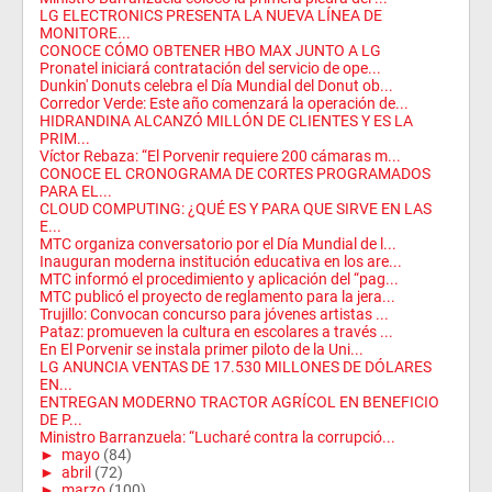
LG ELECTRONICS PRESENTA LA NUEVA LÍNEA DE
MONITORE...
CONOCE CÓMO OBTENER HBO MAX JUNTO A LG
Pronatel iniciará contratación del servicio de ope...
Dunkin' Donuts celebra el Día Mundial del Donut ob...
Corredor Verde: Este año comenzará la operación de...
HIDRANDINA ALCANZÓ MILLÓN DE CLIENTES Y ES LA
PRIM...
Víctor Rebaza: “El Porvenir requiere 200 cámaras m...
CONOCE EL CRONOGRAMA DE CORTES PROGRAMADOS
PARA EL...
CLOUD COMPUTING: ¿QUÉ ES Y PARA QUE SIRVE EN LAS
E...
MTC organiza conversatorio por el Día Mundial de l...
Inauguran moderna institución educativa en los are...
MTC informó el procedimiento y aplicación del “pag...
MTC publicó el proyecto de reglamento para la jera...
Trujillo: Convocan concurso para jóvenes artistas ...
Pataz: promueven la cultura en escolares a través ...
En El Porvenir se instala primer piloto de la Uni...
LG ANUNCIA VENTAS DE 17.530 MILLONES DE DÓLARES
EN...
ENTREGAN MODERNO TRACTOR AGRÍCOL EN BENEFICIO
DE P...
Ministro Barranzuela: “Lucharé contra la corrupció...
►
mayo
(84)
►
abril
(72)
►
marzo
(100)