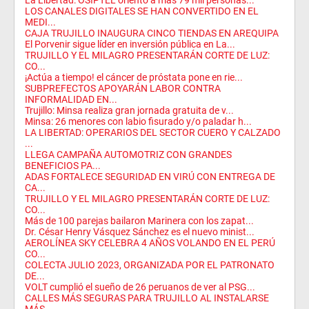
La Libertad: OSIPTEL orientó a más 79 mil personas...
LOS CANALES DIGITALES SE HAN CONVERTIDO EN EL
MEDI...
CAJA TRUJILLO INAUGURA CINCO TIENDAS EN AREQUIPA
El Porvenir sigue líder en inversión pública en La...
TRUJILLO Y EL MILAGRO PRESENTARÁN CORTE DE LUZ:
CO...
¡Actúa a tiempo! el cáncer de próstata pone en rie...
SUBPREFECTOS APOYARÁN LABOR CONTRA
INFORMALIDAD EN...
Trujillo: Minsa realiza gran jornada gratuita de v...
Minsa: 26 menores con labio fisurado y/o paladar h...
LA LIBERTAD: OPERARIOS DEL SECTOR CUERO Y CALZADO
...
LLEGA CAMPAÑA AUTOMOTRIZ CON GRANDES
BENEFICIOS PA...
ADAS FORTALECE SEGURIDAD EN VIRÚ CON ENTREGA DE
CA...
TRUJILLO Y EL MILAGRO PRESENTARÁN CORTE DE LUZ:
CO...
Más de 100 parejas bailaron Marinera con los zapat...
Dr. César Henry Vásquez Sánchez es el nuevo minist...
AEROLÍNEA SKY CELEBRA 4 AÑOS VOLANDO EN EL PERÚ
CO...
COLECTA JULIO 2023, ORGANIZADA POR EL PATRONATO
DE...
VOLT cumplió el sueño de 26 peruanos de ver al PSG...
CALLES MÁS SEGURAS PARA TRUJILLO AL INSTALARSE