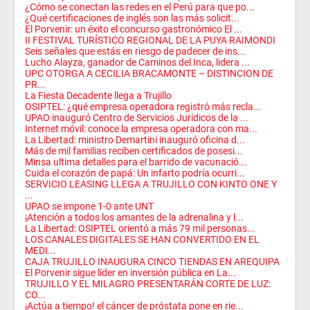
¿Cómo se conectan las redes en el Perú para que po...
¿Qué certificaciones de inglés son las más solicit...
El Porvenir: un éxito el concurso gastronómico El ...
II FESTIVAL TURÍSTICO REGIONAL DE LA PUYA RAIMONDI
Seis señales que estás en riesgo de padecer de ins...
Lucho Alayza, ganador de Caminos del Inca, lidera ...
UPC OTORGA A CECILIA BRACAMONTE – DISTINCION DE
PR...
La Fiesta Decadente llega a Trujillo
OSIPTEL: ¿qué empresa operadora registró más recla...
UPAO inauguró Centro de Servicios Jurídicos de la ...
Internet móvil: conoce la empresa operadora con ma...
La Libertad: ministro Demartini inauguró oficina d...
Más de mil familias reciben certificados de posesi...
Minsa ultima detalles para el barrido de vacunació...
Cuida el corazón de papá: Un infarto podría ocurri...
SERVICIO LEASING LLEGA A TRUJILLO CON KINTO ONE Y
...
UPAO se impone 1-0 ante UNT
¡Atención a todos los amantes de la adrenalina y l...
La Libertad: OSIPTEL orientó a más 79 mil personas...
LOS CANALES DIGITALES SE HAN CONVERTIDO EN EL
MEDI...
CAJA TRUJILLO INAUGURA CINCO TIENDAS EN AREQUIPA
El Porvenir sigue líder en inversión pública en La...
TRUJILLO Y EL MILAGRO PRESENTARÁN CORTE DE LUZ:
CO...
¡Actúa a tiempo! el cáncer de próstata pone en rie...