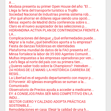
A ...
Modasa presenta su primer Open House del año: "El ...
Llega la feria del transporte turístico a Trujillo
Sociedad Nacional de Industrias premia sistema rob...
¿Por qué ahorrar en dólares sigue siendo una opció...
Minsa: experto de Madrid dicta conferencia sobre s...
Claro es el nuevo auspiciador de las selecciones p...
HIDRANDINA ACTIVA PLAN DE CONTINGENCIA FRENTE A
LA...
Complicaciones del dengue: ¿Qué enfermedades puede...
Migrar a la nube ¿qué beneficios aporta a tu empresa?
Fiesta de danzas folclóricas en Identidades
Plataforma mundial de datos de la FAO presenta inf...
Minsa fortalece la labor de 35 000 Agentes Comunit...
Multas impuestas a las empresas operadoras por ven...
Levi’s llega al norte del país con su primera tien...
¿Quieres saber todo sobre la Champions?: Heineken ...
24 HORAS DE LE MANS: LA HISTÓRICA CARRERA DE
RESIS...
La Libertad es el segundo departamento con mayor p...
El Porvenir: 40 iglesias evangélicas se suman a la...
Comunicado
Observatorio de Precios ayuda a acceder a medicame...
EY: 4 CONSEJOS PARA SER MÁS COMPETITIVO EN LA
INDU...
SECTOR CUERO Y CALZADO ADOPTA PRÁCTICAS
SOSTENIBLE...
Remodelaciones en casa: Elegir la calidad de una h...