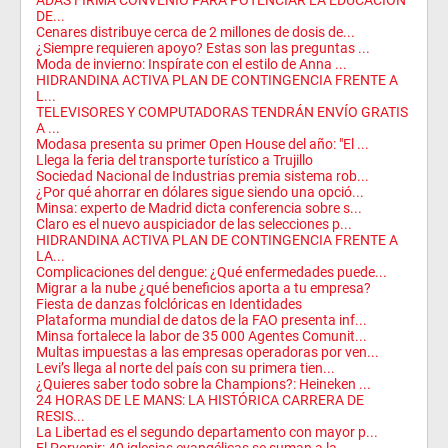
ADAS FIRMA CONVENIO PARA POTENCIAR LA EDUCACIÓN
DE...
Cenares distribuye cerca de 2 millones de dosis de...
¿Siempre requieren apoyo? Estas son las preguntas ...
Moda de invierno: Inspírate con el estilo de Anna ...
HIDRANDINA ACTIVA PLAN DE CONTINGENCIA FRENTE A
L...
TELEVISORES Y COMPUTADORAS TENDRÁN ENVÍO GRATIS
A ...
Modasa presenta su primer Open House del año: "El ...
Llega la feria del transporte turístico a Trujillo
Sociedad Nacional de Industrias premia sistema rob...
¿Por qué ahorrar en dólares sigue siendo una opció...
Minsa: experto de Madrid dicta conferencia sobre s...
Claro es el nuevo auspiciador de las selecciones p...
HIDRANDINA ACTIVA PLAN DE CONTINGENCIA FRENTE A
LA...
Complicaciones del dengue: ¿Qué enfermedades puede...
Migrar a la nube ¿qué beneficios aporta a tu empresa?
Fiesta de danzas folclóricas en Identidades
Plataforma mundial de datos de la FAO presenta inf...
Minsa fortalece la labor de 35 000 Agentes Comunit...
Multas impuestas a las empresas operadoras por ven...
Levi’s llega al norte del país con su primera tien...
¿Quieres saber todo sobre la Champions?: Heineken ...
24 HORAS DE LE MANS: LA HISTÓRICA CARRERA DE
RESIS...
La Libertad es el segundo departamento con mayor p...