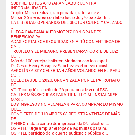
SUBPREFECTOS APOYARÁN LABOR CONTRA
INFORMALIDAD EN...
Trujillo: Minsa realiza gran jornada gratuita de v...
Minsa: 26 menores con labio fisurado y/o paladar h...
LA LIBERTAD: OPERARIOS DEL SECTOR CUERO Y CALZADO
...
LLEGA CAMPAÑA AUTOMOTRIZ CON GRANDES
BENEFICIOS PA...
ADAS FORTALECE SEGURIDAD EN VIRÚ CON ENTREGA DE
CA...
TRUJILLO Y EL MILAGRO PRESENTARÁN CORTE DE LUZ:
CO...
Más de 100 parejas bailaron Marinera con los zapat...
Dr. César Henry Vásquez Sánchez es el nuevo minist...
AEROLÍNEA SKY CELEBRA 4 AÑOS VOLANDO EN EL PERÚ
CO...
COLECTA JULIO 2023, ORGANIZADA POR EL PATRONATO
DE...
VOLT cumplió el sueño de 26 peruanos de ver al PSG...
CALLES MÁS SEGURAS PARA TRUJILLO AL INSTALARSE
MÁS...
LOS INGRESOS NO ALCANZAN PARA COMPRAR LO MISMO
QUE...
CONCIERTO DE “HOMBRES G” REGISTRA VENTAS DE MÁS
DE...
RENIEC instala centro de impresión de DNI electrón...
OSIPTEL: Urge ampliar el tope de las multas para m...
OSIPTEL participó de la cuarta audiencia pública d...