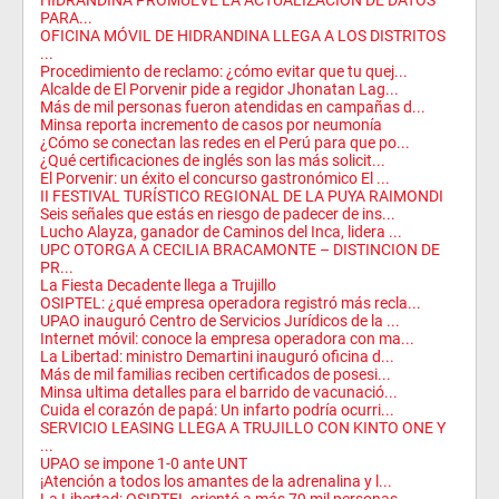
HIDRANDINA PROMUEVE LA ACTUALIZACIÓN DE DATOS
PARA...
OFICINA MÓVIL DE HIDRANDINA LLEGA A LOS DISTRITOS
...
Procedimiento de reclamo: ¿cómo evitar que tu quej...
Alcalde de El Porvenir pide a regidor Jhonatan Lag...
Más de mil personas fueron atendidas en campañas d...
Minsa reporta incremento de casos por neumonía
¿Cómo se conectan las redes en el Perú para que po...
¿Qué certificaciones de inglés son las más solicit...
El Porvenir: un éxito el concurso gastronómico El ...
II FESTIVAL TURÍSTICO REGIONAL DE LA PUYA RAIMONDI
Seis señales que estás en riesgo de padecer de ins...
Lucho Alayza, ganador de Caminos del Inca, lidera ...
UPC OTORGA A CECILIA BRACAMONTE – DISTINCION DE
PR...
La Fiesta Decadente llega a Trujillo
OSIPTEL: ¿qué empresa operadora registró más recla...
UPAO inauguró Centro de Servicios Jurídicos de la ...
Internet móvil: conoce la empresa operadora con ma...
La Libertad: ministro Demartini inauguró oficina d...
Más de mil familias reciben certificados de posesi...
Minsa ultima detalles para el barrido de vacunació...
Cuida el corazón de papá: Un infarto podría ocurri...
SERVICIO LEASING LLEGA A TRUJILLO CON KINTO ONE Y
...
UPAO se impone 1-0 ante UNT
¡Atención a todos los amantes de la adrenalina y l...