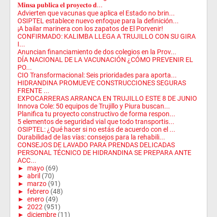
𝐌𝐢𝐧𝐬𝐚 𝐩𝐮𝐛𝐥𝐢𝐜𝐚 𝐞𝐥 𝐩𝐫𝐨𝐲𝐞𝐜𝐭𝐨 𝐝...
Advierten que vacunas que aplica el Estado no brin...
OSIPTEL establece nuevo enfoque para la definición...
¡A bailar marinera con los zapatos de El Porvenir!
CONFIRMADO: KALIMBA LLEGA A TRUJILLO CON SU GIRA
I...
Anuncian financiamiento de dos colegios en la Prov...
DÍA NACIONAL DE LA VACUNACIÓN ¿CÓMO PREVENIR EL
PO...
CIO Transformacional: Seis prioridades para aporta...
HIDRANDINA PROMUEVE CONSTRUCCIONES SEGURAS
FRENTE ...
EXPOCARRERAS ARRANCA EN TRUJILLO ESTE 8 DE JUNIO
Innova Cole: 50 equipos de Trujillo y Piura buscan...
Planifica tu proyecto constructivo de forma respon...
5 elementos de seguridad vial que todo transportis...
OSIPTEL: ¿Qué hacer si no estás de acuerdo con el ...
Durabilidad de las vías: consejos para la rehabili...
CONSEJOS DE LAVADO PARA PRENDAS DELICADAS
PERSONAL TÉCNICO DE HIDRANDINA SE PREPARA ANTE
ACC...
►
mayo
(69)
►
abril
(70)
►
marzo
(91)
►
febrero
(48)
►
enero
(49)
►
2022
(951)
►
diciembre
(11)