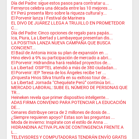
Día del Padre: sigue estos pasos para contratar u...
Ferreyros celebra una década entre las 10 mejores ...
EY Perú presenta libro sobre la riqueza cultural y...
El Porvenir lanza I Festival de Marinera
EL DIVO DE JUÁREZ LLEGA A TRUJILLO EN PROMETEDOR
C...
Día del Padre: Cinco opciones de regalo para papás...
Ica, Piura, La Libertad y Lambayeque presentan dis...
LA POSITIVA LANZA NUEVA CAMPAÑA QUE BUSCA
CONCIENT...
El Baúl de Antonia inicia su plan de expansión en ...
Hino elevó a 9% su participación de mercado a abri...
El Porvenir: Hidrandina hará realidad proyectos de...
La Libertad: OSIPTEL atendió a más de 380 ciudadan...
El Porvenir: IEP Teresa de los Ángeles recibe 1er ...
¡Orquesta Hnos Silva triunfa en su exitoso tour de...
La Libertad: Jornada “Chequéate Perú” continúa bri...
MERCADO LABORAL: SUBE EL NÚMERO DE PERSONAS QUE
TR...
Heineken revela que primer dispositivo inteligente...
ADAS FIRMA CONVENIO PARA POTENCIAR LA EDUCACIÓN
DE...
Cenares distribuye cerca de 2 millones de dosis de...
¿Siempre requieren apoyo? Estas son las preguntas ...
Moda de invierno: Inspírate con el estilo de Anna ...
HIDRANDINA ACTIVA PLAN DE CONTINGENCIA FRENTE A
L...
TELEVISORES Y COMPUTADORAS TENDRÁN ENVÍO GRATIS