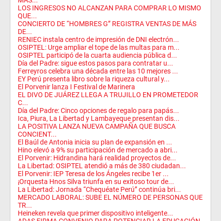
MÁS...
LOS INGRESOS NO ALCANZAN PARA COMPRAR LO MISMO
QUE...
CONCIERTO DE “HOMBRES G” REGISTRA VENTAS DE MÁS
DE...
RENIEC instala centro de impresión de DNI electrón...
OSIPTEL: Urge ampliar el tope de las multas para m...
OSIPTEL participó de la cuarta audiencia pública d...
Día del Padre: sigue estos pasos para contratar u...
Ferreyros celebra una década entre las 10 mejores ...
EY Perú presenta libro sobre la riqueza cultural y...
El Porvenir lanza I Festival de Marinera
EL DIVO DE JUÁREZ LLEGA A TRUJILLO EN PROMETEDOR
C...
Día del Padre: Cinco opciones de regalo para papás...
Ica, Piura, La Libertad y Lambayeque presentan dis...
LA POSITIVA LANZA NUEVA CAMPAÑA QUE BUSCA
CONCIENT...
El Baúl de Antonia inicia su plan de expansión en ...
Hino elevó a 9% su participación de mercado a abri...
El Porvenir: Hidrandina hará realidad proyectos de...
La Libertad: OSIPTEL atendió a más de 380 ciudadan...
El Porvenir: IEP Teresa de los Ángeles recibe 1er ...
¡Orquesta Hnos Silva triunfa en su exitoso tour de...
La Libertad: Jornada “Chequéate Perú” continúa bri...
MERCADO LABORAL: SUBE EL NÚMERO DE PERSONAS QUE
TR...
Heineken revela que primer dispositivo inteligente...