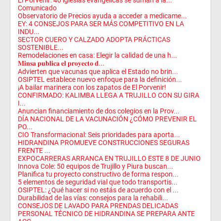
El Porvenir: 40 iglesias evangélicas se suman a la...
Comunicado
Observatorio de Precios ayuda a acceder a medicame...
EY: 4 CONSEJOS PARA SER MÁS COMPETITIVO EN LA
INDU...
SECTOR CUERO Y CALZADO ADOPTA PRÁCTICAS
SOSTENIBLE...
Remodelaciones en casa: Elegir la calidad de una h...
𝐌𝐢𝐧𝐬𝐚 𝐩𝐮𝐛𝐥𝐢𝐜𝐚 𝐞𝐥 𝐩𝐫𝐨𝐲𝐞𝐜𝐭𝐨 𝐝...
Advierten que vacunas que aplica el Estado no brin...
OSIPTEL establece nuevo enfoque para la definición...
¡A bailar marinera con los zapatos de El Porvenir!
CONFIRMADO: KALIMBA LLEGA A TRUJILLO CON SU GIRA
I...
Anuncian financiamiento de dos colegios en la Prov...
DÍA NACIONAL DE LA VACUNACIÓN ¿CÓMO PREVENIR EL
PO...
CIO Transformacional: Seis prioridades para aporta...
HIDRANDINA PROMUEVE CONSTRUCCIONES SEGURAS
FRENTE ...
EXPOCARRERAS ARRANCA EN TRUJILLO ESTE 8 DE JUNIO
Innova Cole: 50 equipos de Trujillo y Piura buscan...
Planifica tu proyecto constructivo de forma respon...
5 elementos de seguridad vial que todo transportis...
OSIPTEL: ¿Qué hacer si no estás de acuerdo con el ...
Durabilidad de las vías: consejos para la rehabili...
CONSEJOS DE LAVADO PARA PRENDAS DELICADAS
PERSONAL TÉCNICO DE HIDRANDINA SE PREPARA ANTE