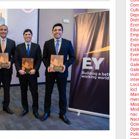
Conc
Con
Cult
Depo
Dist
Eco
Edu
Emp
Entr
Espe
Esti
Eve
Fot
Gale
Gale
Inst
Inte
Loca
locl
Mar
mer
Miss
Mod
nac
Naci
Ocio
Opin
Poli