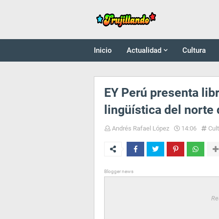
Inicio
Actualidad
Cultura
EY Perú presenta libr
lingüística del norte
Andrés Rafael López
14:06
Cul
Blogger news
Re