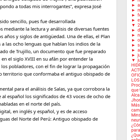
►
►
a
pondo a todas mis interrogantes”, expresa José
►
m
►
f
►
e
sido sencillo, pues fue desarrollada
▼
2
mediante la lectura y análisis de diversas fuentes
►
d
►
n
 años y siglos de antigüedad. Una de ellas, el Plan
►
o
 a las ocho lenguas que hablan los indios de la
►
s
►
a
pado de Trujillo, un documento que fue preparado
►
j
n el siglo XVIII en su afán por entender la
▼
j
HID
e los pobladores, con el fin de lograr la propagación
ACT
nso territorio que conformaba el antiguo obispado de
OFI
LOS 
Proc
ental para el análisis de Salas, ya que corrobora la
que 
Alca
e al español los significados de 43 voces de ocho de
Jhon
abladas en el norte del país.
Más 
camp
gital, en inglés y español, y es de acceso
Mins
guas del Norte del Perú: Antiguo obispado de
neu
¿Cóm
para
¿Qué