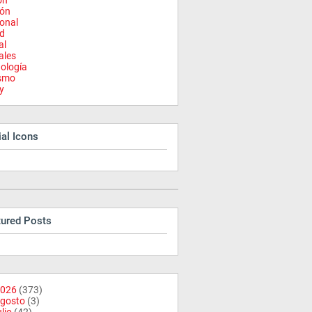
on
ión
onal
d
al
ales
ología
ismo
y
al Icons
tured Posts
026
(373)
gosto
(3)