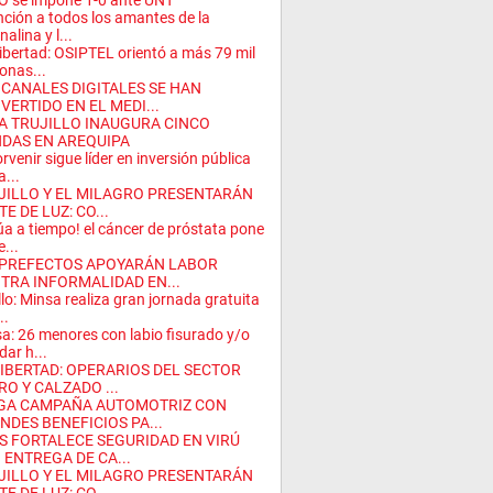
 se impone 1-0 ante UNT
nción a todos los amantes de la
alina y l...
ibertad: OSIPTEL orientó a más 79 mil
onas...
 CANALES DIGITALES SE HAN
VERTIDO EN EL MEDI...
A TRUJILLO INAUGURA CINCO
NDAS EN AREQUIPA
orvenir sigue líder en inversión pública
a...
JILLO Y EL MILAGRO PRESENTARÁN
E DE LUZ: CO...
úa a tiempo! el cáncer de próstata pone
e...
PREFECTOS APOYARÁN LABOR
TRA INFORMALIDAD EN...
illo: Minsa realiza gran jornada gratuita
..
a: 26 menores con labio fisurado y/o
dar h...
LIBERTAD: OPERARIOS DEL SECTOR
RO Y CALZADO ...
GA CAMPAÑA AUTOMOTRIZ CON
NDES BENEFICIOS PA...
S FORTALECE SEGURIDAD EN VIRÚ
 ENTREGA DE CA...
JILLO Y EL MILAGRO PRESENTARÁN