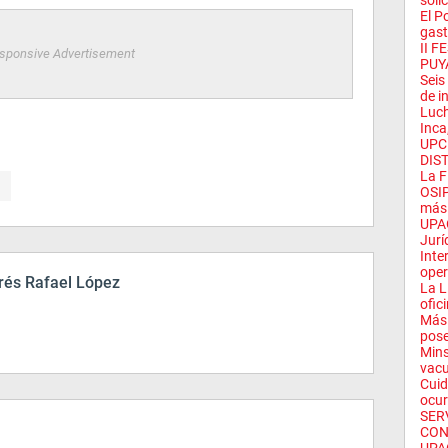
solic
El P
gast
II 
sponsive Advertisement
PUY
Seis
de in
Luch
Inca,
UPC
DIST
La F
OSIP
más 
UPAO
Juríd
Inte
oper
és Rafael López
La L
ofici
Más 
pose
Mins
vacu
Cuid
ocurr
SER
CON 