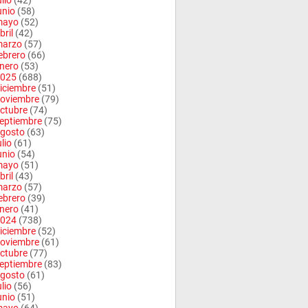
ulio
(42)
unio
(58)
mayo
(52)
bril
(42)
arzo
(57)
ebrero
(66)
nero
(53)
025
(688)
iciembre
(51)
oviembre
(79)
ctubre
(74)
eptiembre
(75)
gosto
(63)
ulio
(61)
unio
(54)
mayo
(51)
bril
(43)
arzo
(57)
ebrero
(39)
nero
(41)
024
(738)
iciembre
(52)
oviembre
(61)
ctubre
(77)
eptiembre
(83)
gosto
(61)
ulio
(56)
unio
(51)