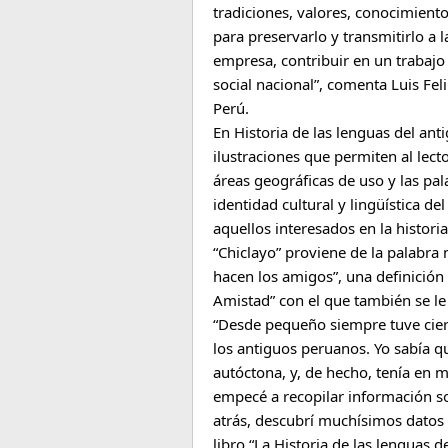
tradiciones, valores, conocimient
para preservarlo y transmitirlo a 
empresa, contribuir en un trabajo 
social nacional”, comenta Luis Fel
Perú.
En Historia de las lenguas del ant
ilustraciones que permiten al lect
áreas geográficas de uso y las p
identidad cultural y lingüística d
aquellos interesados en la histor
“Chiclayo” proviene de la palabra 
hacen los amigos”, una definición
Amistad” con el que también se l
“Desde pequeño siempre tuve ciert
los antiguos peruanos. Yo sabía q
autóctona, y, de hecho, tenía en 
empecé a recopilar información s
atrás, descubrí muchísimos datos
libro “La Historia de las lenguas d