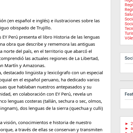
regi
Reg
Regi
Salu
Soci
ión (en español e inglés) e ilustraciones sobre las
Soci
iguo obispado de Trujillo.
Tecn
Tur
s EY Perú presenta el libro Historia de las lenguas
Vóle
 una obra que describe y rememora las antiguas
 norte del país, en el territorio que abarcó el
 comprendió las actuales regiones de La Libertad,
Soci
an Martín y Amazonas.
a, destacado lingüista y lexicógrafo con un especial
oloquial en el español peruano, ha dedicado varios
nguas que hablaban nuestros antepasados y su
unidad, en colaboración con EY Perú, revela un
Fea
inco lenguas costeras (tallán, sechura o sec, olmos,
gnam), dos lenguas de la sierra (quechua y culli)
a visión, conocimientos e historia de nuestro
►
2
►
a
orque, a través de ellas se conservan y transmiten