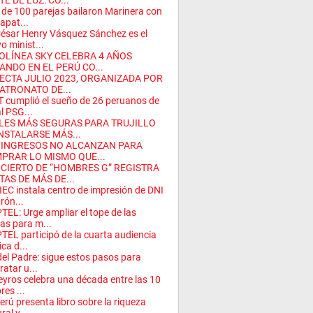
E DE LUZ: CO...
de 100 parejas bailaron Marinera con
zapat...
César Henry Vásquez Sánchez es el
o minist...
OLÍNEA SKY CELEBRA 4 AÑOS
ANDO EN EL PERÚ CO...
ECTA JULIO 2023, ORGANIZADA POR
PATRONATO DE...
 cumplió el sueño de 26 peruanos de
al PSG...
LES MÁS SEGURAS PARA TRUJILLO
INSTALARSE MÁS...
 INGRESOS NO ALCANZAN PARA
PRAR LO MISMO QUE...
CIERTO DE “HOMBRES G” REGISTRA
TAS DE MÁS DE...
EC instala centro de impresión de DNI
trón...
TEL: Urge ampliar el tope de las
as para m...
TEL participó de la cuarta audiencia
ica d...
del Padre: sigue estos pasos para
ratar u...
eyros celebra una década entre las 10
res ...
erú presenta libro sobre la riqueza