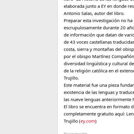
elaborada junto a EY en donde res
Antonio Salas, autor del libro.
Preparar esta investigación no ha 
escrupulosamente durante 20 años 
de información que datan de varios
de 43 voces castellanas traducidas
costa, sierra y montañas del obis
por el obispo Martínez Compañón e
diversidad lingüística y cultural d
de la religión católica en el exte
Trujillo.
Este material fue una pieza fundam
existencia de las lenguas y traduc
las nueve lenguas anteriormente h
El libro se encuentra en formato di
completamente gratuito aquí: Len
Trujillo (
ey.com
)
Blogger templates