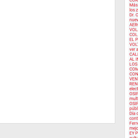
CORT
Más 
los 
Dr. 
nuev
AER
VOL
COL
EL 
VOLT
ver 
CAL
AL 
LOS
COM
CON
VEN
RENI
elec
OSIP
mult
OSIP
públ
Día 
cont
Ferr
mejo
EY P