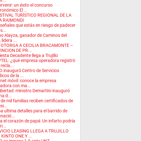
it...
orvenir: un éxito el concurso
ronómico El ...
FESTIVAL TURÍSTICO REGIONAL DE LA
A RAIMONDI
 señales que estás en riesgo de padecer
s...
o Alayza, ganador de Caminos del
 lidera ...
 OTORGA A CECILIA BRACAMONTE –
INCION DE PR...
iesta Decadente llega a Trujillo
TEL: ¿qué empresa operadora registró
recla...
 inauguró Centro de Servicios
icos de la ...
rnet móvil: conoce la empresa
adora con ma...
ibertad: ministro Demartini inauguró
na d...
de mil familias reciben certificados de
si...
a ultima detalles para el barrido de
nació...
a el corazón de papá: Un infarto podría
i...
VICIO LEASING LLEGA A TRUJILLO
KINTO ONE Y ...