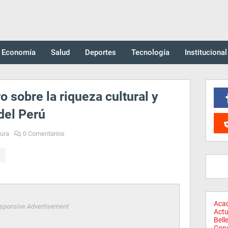
Economía
Salud
Deportes
Tecnología
Institucional
o sobre la riqueza cultural y
 del Perú
tura
0 Comentarios
Aca
sponsive Advertisement
Actu
Bell