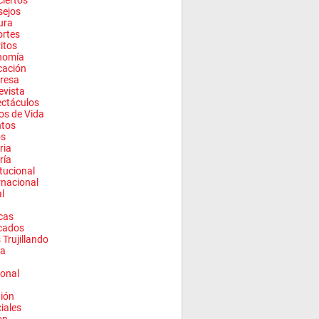
iertos
sejos
ura
rtes
ritos
nomía
cación
resa
evista
ctáculos
los de Vida
ntos
os
ria
ría
itucional
rnacional
l
cas
cados
 Trujillando
a
onal
ión
ciales