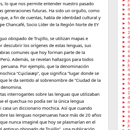
►
j
os, lo que nos permite entender nuestro pasado
►
j
►
las generaciones futuras. Ha sido un orgullo, como
►
a
que, a fin de cuentas, habla de identidad cultural y
►
m
►
f
ipe Chancafé, Socio Líder de la Región Norte de EY
►
e
►
2
►
d
iguo obispado de Trujillo, se utilizan mapas e
►
n
or descubrir los orígenes de estas lenguas, sus
►
o
►
s
alabras comunes que hoy forman parte de la
►
a
el Perú. Además, se revelan hallazgos para todos
►
j
►
j
ia peruana. Por ejemplo, que la denominación
►
mochica “Cɥiclaiæp”, que significa “lugar donde se
►
a
►
m
 que le da sentido al sobrenombre de “Ciudad de la
►
f
e denomina.
►
e
►
2
as interrogantes sobre las lenguas que utilizaban
►
d
ue el quechua no podía ser la única lengua
►
n
►
o
mi casa un diccionario mochica. Así que cuando
►
s
obre las lenguas norperuanas hace más de 20 años
►
a
►
j
 que nunca imaginé que hoy se plasmarían en el
►
j
el antiguo obispado de Trujillo”, una publicación