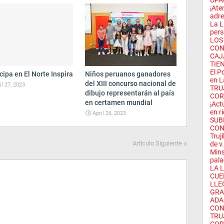
UPAO
¡Ate
adren
La L
pers
LOS
CON
CAJ
TIE
El P
cipa en El Norte Inspira
Niños peruanos ganadores
en L
del XIII concurso nacional de
il 27, 2023
TRU
dibujo representarán al país
CORT
en certamen mundial
¡Act
en ri
April 26, 2023
SUB
CON
Truj
Artículo Siguiente
de v.
Mins
pala
LA 
CUE
LLE
GRA
ADA
CON
TRU