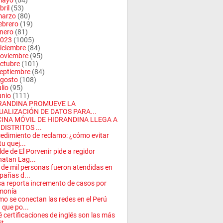
mayo
(64)
bril
(53)
arzo
(80)
ebrero
(19)
nero
(81)
023
(1005)
iciembre
(84)
oviembre
(95)
ctubre
(101)
eptiembre
(84)
gosto
(108)
ulio
(95)
unio
(111)
RANDINA PROMUEVE LA
UALIZACIÓN DE DATOS PARA...
CINA MÓVIL DE HIDRANDINA LLEGA A
DISTRITOS ...
edimiento de reclamo: ¿cómo evitar
tu quej...
lde de El Porvenir pide a regidor
atan Lag...
de mil personas fueron atendidas en
añas d...
a reporta incremento de casos por
monía
o se conectan las redes en el Perú
 que po...
 certificaciones de inglés son las más