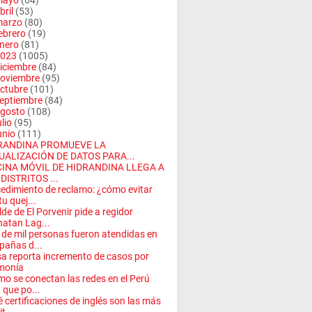
mayo
(64)
bril
(53)
arzo
(80)
ebrero
(19)
nero
(81)
023
(1005)
iciembre
(84)
oviembre
(95)
ctubre
(101)
eptiembre
(84)
gosto
(108)
ulio
(95)
unio
(111)
RANDINA PROMUEVE LA
UALIZACIÓN DE DATOS PARA...
CINA MÓVIL DE HIDRANDINA LLEGA A
DISTRITOS ...
edimiento de reclamo: ¿cómo evitar
tu quej...
lde de El Porvenir pide a regidor
atan Lag...
de mil personas fueron atendidas en
añas d...
a reporta incremento de casos por
monía
o se conectan las redes en el Perú
 que po...
 certificaciones de inglés son las más