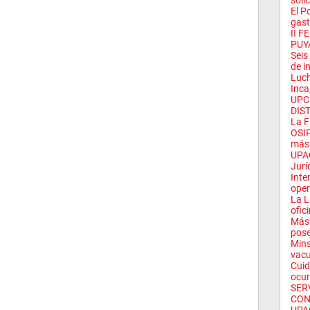
solic
El P
gast
II 
PUY
Seis
de in
Luch
Inca,
UPC
DIST
La F
OSIP
más 
UPAO
Juríd
Inte
oper
La L
ofici
Más 
pose
Mins
vacu
Cuid
ocurr
SER
CON 