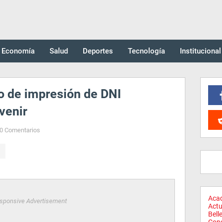
Economía
Salud
Deportes
Tecnología
Institucional
o de impresión de DNI
venir
0 Comentarios
Aca
sponsive Advertisement
Actu
Bell