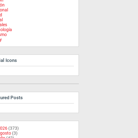
on
ión
onal
d
al
ales
ología
ismo
y
al Icons
tured Posts
026
(373)
gosto
(3)