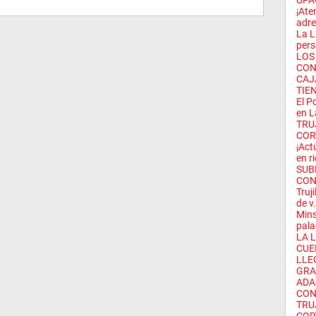
UPAO
¡Ate
adren
La L
pers
LOS
CON
CAJ
TIE
El P
en L
TRU
CORT
¡Act
en ri
SUB
CON
Truj
de v.
Mins
pala
LA 
CUE
LLE
GRA
ADA
CON
TRU