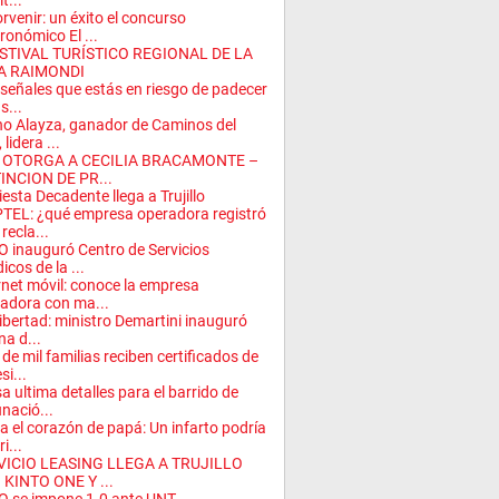
it...
orvenir: un éxito el concurso
ronómico El ...
FESTIVAL TURÍSTICO REGIONAL DE LA
A RAIMONDI
 señales que estás en riesgo de padecer
s...
o Alayza, ganador de Caminos del
 lidera ...
 OTORGA A CECILIA BRACAMONTE –
INCION DE PR...
iesta Decadente llega a Trujillo
TEL: ¿qué empresa operadora registró
recla...
 inauguró Centro de Servicios
icos de la ...
rnet móvil: conoce la empresa
adora con ma...
ibertad: ministro Demartini inauguró
na d...
de mil familias reciben certificados de
si...
a ultima detalles para el barrido de
nació...
a el corazón de papá: Un infarto podría
i...
VICIO LEASING LLEGA A TRUJILLO
KINTO ONE Y ...