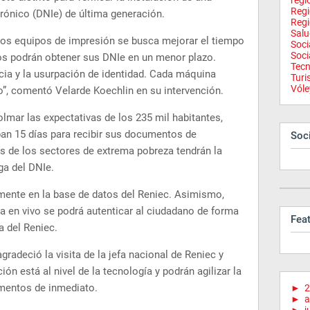
regi
Reg
rónico (DNIe) de última generación.
Regi
Salu
stos equipos de impresión se busca mejorar el tiempo
Soci
Soci
llos podrán obtener sus DNIe en un menor plazo.
Tecn
cia y la usurpación de identidad. Cada máquina
Tur
Vóle
o”, comentó Velarde Koechlin en su intervención.
lmar las expectativas de los 235 mil habitantes,
n 15 días para recibir sus documentos de
Soci
os de los sectores de extrema pobreza tendrán la
ega del DNIe.
tamente en la base de datos del Reniec. Asimismo,
a en vivo se podrá autenticar al ciudadano de forma
Fea
ia del Reniec.
agradeció la visita de la jefa nacional de Reniec y
ón está al nivel de la tecnología y podrán agilizar la
umentos de inmediato.
►
2
►
a