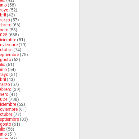
ulio
(42)
unio
(58)
mayo
(52)
bril
(42)
arzo
(57)
ebrero
(66)
nero
(53)
025
(688)
iciembre
(51)
oviembre
(79)
ctubre
(74)
eptiembre
(75)
gosto
(63)
ulio
(61)
unio
(54)
mayo
(51)
bril
(43)
arzo
(57)
ebrero
(39)
nero
(41)
024
(738)
iciembre
(52)
oviembre
(61)
ctubre
(77)
eptiembre
(83)
gosto
(61)
ulio
(56)
unio
(51)