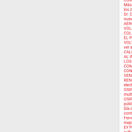
CORT
Más 
los 
Dr. 
nuev
AER
VOL
COL
EL 
VOLT
ver 
CAL
AL 
LOS
COM
CON
VEN
RENI
elec
OSIP
mult
OSIP
públ
Día 
cont
Ferr
mejo
EY P