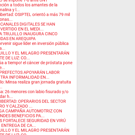
 se impone 1-0 ante UNT
nción a todos los amantes de la
alina y l...
ibertad: OSIPTEL orientó a más 79 mil
onas...
 CANALES DIGITALES SE HAN
VERTIDO EN EL MEDI...
A TRUJILLO INAUGURA CINCO
NDAS EN AREQUIPA
orvenir sigue líder en inversión pública
a...
JILLO Y EL MILAGRO PRESENTARÁN
E DE LUZ: CO...
úa a tiempo! el cáncer de próstata pone
e...
PREFECTOS APOYARÁN LABOR
TRA INFORMALIDAD EN...
illo: Minsa realiza gran jornada gratuita
..
a: 26 menores con labio fisurado y/o
dar h...
LIBERTAD: OPERARIOS DEL SECTOR
RO Y CALZADO ...
GA CAMPAÑA AUTOMOTRIZ CON
NDES BENEFICIOS PA...
S FORTALECE SEGURIDAD EN VIRÚ
 ENTREGA DE CA...
JILLO Y EL MILAGRO PRESENTARÁN