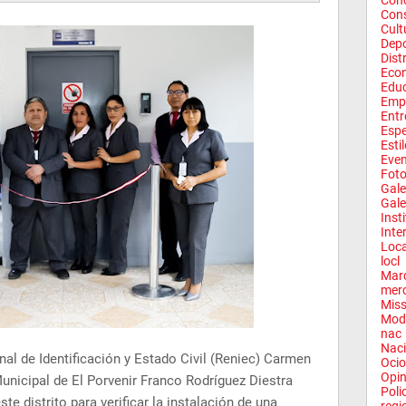
Conc
Con
Cult
Depo
Dist
Eco
Edu
Emp
Entr
Espe
Esti
Eve
Fot
Gale
Gale
Inst
Inte
Loca
locl
Mar
mer
Miss
Mod
nac
Naci
nal de Identificación y Estado Civil (Reniec) Carmen
Ocio
Opin
Municipal de El Porvenir Franco Rodríguez Diestra
Poli
ste distrito para verificar la instalación de una