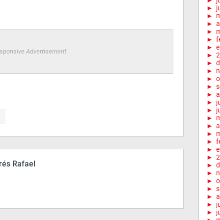
►
j
►
j
►
►
a
►
m
►
f
►
e
sponsive Advertisement
►
2
►
d
►
n
►
o
►
s
►
a
►
j
►
j
►
►
a
►
m
►
f
►
e
►
2
és Rafael
►
d
►
n
►
o
►
s
►
a
►
j
►
j