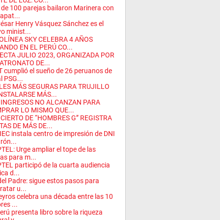
E DE LUZ: CO...
de 100 parejas bailaron Marinera con
zapat...
César Henry Vásquez Sánchez es el
o minist...
OLÍNEA SKY CELEBRA 4 AÑOS
ANDO EN EL PERÚ CO...
ECTA JULIO 2023, ORGANIZADA POR
PATRONATO DE...
 cumplió el sueño de 26 peruanos de
al PSG...
LES MÁS SEGURAS PARA TRUJILLO
INSTALARSE MÁS...
 INGRESOS NO ALCANZAN PARA
PRAR LO MISMO QUE...
CIERTO DE “HOMBRES G” REGISTRA
TAS DE MÁS DE...
EC instala centro de impresión de DNI
trón...
TEL: Urge ampliar el tope de las
as para m...
TEL participó de la cuarta audiencia
ica d...
del Padre: sigue estos pasos para
ratar u...
eyros celebra una década entre las 10
res ...
erú presenta libro sobre la riqueza