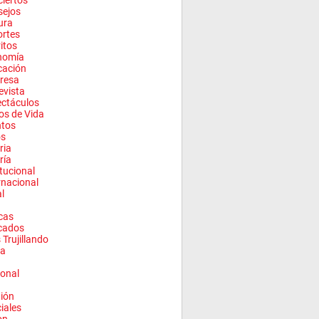
iertos
sejos
ura
rtes
ritos
nomía
cación
resa
evista
ctáculos
los de Vida
ntos
os
ria
ría
itucional
rnacional
l
cas
cados
 Trujillando
a
onal
ión
ciales