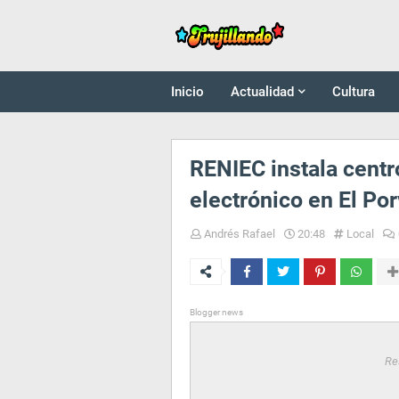
Inicio
Actualidad
Cultura
RENIEC instala centr
electrónico en El Por
Andrés Rafael
20:48
Local
Blogger news
Re