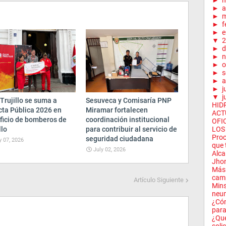
►
►
a
►
m
►
f
►
e
▼
2
►
d
►
n
►
o
►
s
►
a
►
j
▼
j
Trujillo se suma a
Sesuveca y Comisaría PNP
HID
cta Pública 2026 en
Miramar fortalecen
ACT
ficio de bomberos de
coordinación institucional
OFI
llo
para contribuir al servicio de
LOS 
Proc
seguridad ciudadana
y 07, 2026
que 
July 02, 2026
Alca
Jhon
Más 
camp
Artículo Siguiente
Mins
neu
¿Cóm
para
¿Qué