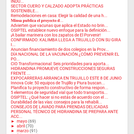
INDU...
SECTOR CUERO Y CALZADO ADOPTA PRÁCTICAS
SOSTENIBLE...
Remodelaciones en casa: Elegir la calidad de una h...
𝐌𝐢𝐧𝐬𝐚 𝐩𝐮𝐛𝐥𝐢𝐜𝐚 𝐞𝐥 𝐩𝐫𝐨𝐲𝐞𝐜𝐭𝐨 𝐝...
Advierten que vacunas que aplica el Estado no brin...
OSIPTEL establece nuevo enfoque para la definición...
¡A bailar marinera con los zapatos de El Porvenir!
CONFIRMADO: KALIMBA LLEGA A TRUJILLO CON SU GIRA
I...
Anuncian financiamiento de dos colegios en la Prov...
DÍA NACIONAL DE LA VACUNACIÓN ¿CÓMO PREVENIR EL
PO...
CIO Transformacional: Seis prioridades para aporta...
HIDRANDINA PROMUEVE CONSTRUCCIONES SEGURAS
FRENTE ...
EXPOCARRERAS ARRANCA EN TRUJILLO ESTE 8 DE JUNIO
Innova Cole: 50 equipos de Trujillo y Piura buscan...
Planifica tu proyecto constructivo de forma respon...
5 elementos de seguridad vial que todo transportis...
OSIPTEL: ¿Qué hacer si no estás de acuerdo con el ...
Durabilidad de las vías: consejos para la rehabili...
CONSEJOS DE LAVADO PARA PRENDAS DELICADAS
PERSONAL TÉCNICO DE HIDRANDINA SE PREPARA ANTE
ACC...
►
mayo
(69)
►
abril
(70)
►
marzo
(91)