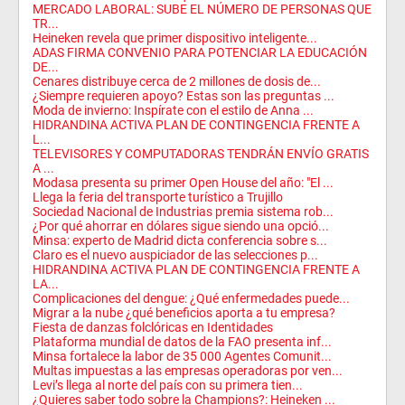
MERCADO LABORAL: SUBE EL NÚMERO DE PERSONAS QUE
TR...
Heineken revela que primer dispositivo inteligente...
ADAS FIRMA CONVENIO PARA POTENCIAR LA EDUCACIÓN
DE...
Cenares distribuye cerca de 2 millones de dosis de...
¿Siempre requieren apoyo? Estas son las preguntas ...
Moda de invierno: Inspírate con el estilo de Anna ...
HIDRANDINA ACTIVA PLAN DE CONTINGENCIA FRENTE A
L...
TELEVISORES Y COMPUTADORAS TENDRÁN ENVÍO GRATIS
A ...
Modasa presenta su primer Open House del año: "El ...
Llega la feria del transporte turístico a Trujillo
Sociedad Nacional de Industrias premia sistema rob...
¿Por qué ahorrar en dólares sigue siendo una opció...
Minsa: experto de Madrid dicta conferencia sobre s...
Claro es el nuevo auspiciador de las selecciones p...
HIDRANDINA ACTIVA PLAN DE CONTINGENCIA FRENTE A
LA...
Complicaciones del dengue: ¿Qué enfermedades puede...
Migrar a la nube ¿qué beneficios aporta a tu empresa?
Fiesta de danzas folclóricas en Identidades
Plataforma mundial de datos de la FAO presenta inf...
Minsa fortalece la labor de 35 000 Agentes Comunit...
Multas impuestas a las empresas operadoras por ven...
Levi’s llega al norte del país con su primera tien...
¿Quieres saber todo sobre la Champions?: Heineken ...