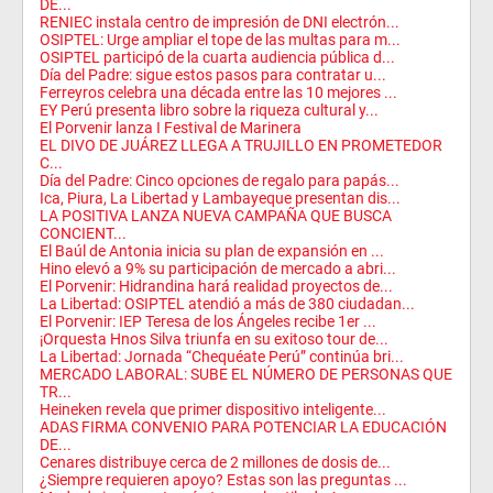
DE...
RENIEC instala centro de impresión de DNI electrón...
OSIPTEL: Urge ampliar el tope de las multas para m...
OSIPTEL participó de la cuarta audiencia pública d...
Día del Padre: sigue estos pasos para contratar u...
Ferreyros celebra una década entre las 10 mejores ...
EY Perú presenta libro sobre la riqueza cultural y...
El Porvenir lanza I Festival de Marinera
EL DIVO DE JUÁREZ LLEGA A TRUJILLO EN PROMETEDOR
C...
Día del Padre: Cinco opciones de regalo para papás...
Ica, Piura, La Libertad y Lambayeque presentan dis...
LA POSITIVA LANZA NUEVA CAMPAÑA QUE BUSCA
CONCIENT...
El Baúl de Antonia inicia su plan de expansión en ...
Hino elevó a 9% su participación de mercado a abri...
El Porvenir: Hidrandina hará realidad proyectos de...
La Libertad: OSIPTEL atendió a más de 380 ciudadan...
El Porvenir: IEP Teresa de los Ángeles recibe 1er ...
¡Orquesta Hnos Silva triunfa en su exitoso tour de...
La Libertad: Jornada “Chequéate Perú” continúa bri...
MERCADO LABORAL: SUBE EL NÚMERO DE PERSONAS QUE
TR...
Heineken revela que primer dispositivo inteligente...
ADAS FIRMA CONVENIO PARA POTENCIAR LA EDUCACIÓN
DE...
Cenares distribuye cerca de 2 millones de dosis de...
¿Siempre requieren apoyo? Estas son las preguntas ...