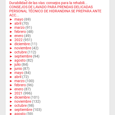
Durabilidad de las vías: consejos para la rehabili...
CONSEJOS DE LAVADO PARA PRENDAS DELICADAS
PERSONAL TÉCNICO DE HIDRANDINA SE PREPARA ANTE
ACC...
►
mayo
(69)
►
abril
(70)
►
marzo
(91)
►
febrero
(48)
►
enero
(49)
►
2022
(951)
►
diciembre
(11)
►
noviembre
(42)
►
octubre
(112)
►
septiembre
(94)
►
agosto
(82)
►
julio
(84)
►
junio
(87)
►
mayo
(84)
►
abril
(72)
►
marzo
(100)
►
febrero
(96)
►
enero
(87)
►
2021
(996)
►
diciembre
(101)
►
noviembre
(132)
►
octubre
(98)
►
septiembre
(103)
►
agosto
(59)