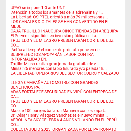
...
UPAO se impone 1-0 ante UNT
¡Atención a todos los amantes de la adrenalina y l...
La Libertad: OSIPTEL orientó a más 79 mil personas...
LOS CANALES DIGITALES SE HAN CONVERTIDO EN EL
MEDI...
CAJA TRUJILLO INAUGURA CINCO TIENDAS EN AREQUIPA
El Porvenir sigue líder en inversión pública en La...
TRUJILLO Y EL MILAGRO PRESENTARÁN CORTE DE LUZ:
CO...
¡Actúa a tiempo! el cáncer de próstata pone en rie...
SUBPREFECTOS APOYARÁN LABOR CONTRA
INFORMALIDAD EN...
Trujillo: Minsa realiza gran jornada gratuita de v...
Minsa: 26 menores con labio fisurado y/o paladar h...
LA LIBERTAD: OPERARIOS DEL SECTOR CUERO Y CALZADO
...
LLEGA CAMPAÑA AUTOMOTRIZ CON GRANDES
BENEFICIOS PA...
ADAS FORTALECE SEGURIDAD EN VIRÚ CON ENTREGA DE
CA...
TRUJILLO Y EL MILAGRO PRESENTARÁN CORTE DE LUZ:
CO...
Más de 100 parejas bailaron Marinera con los zapat...
Dr. César Henry Vásquez Sánchez es el nuevo minist...
AEROLÍNEA SKY CELEBRA 4 AÑOS VOLANDO EN EL PERÚ
CO...
COLECTA JULIO 2023, ORGANIZADA POR EL PATRONATO