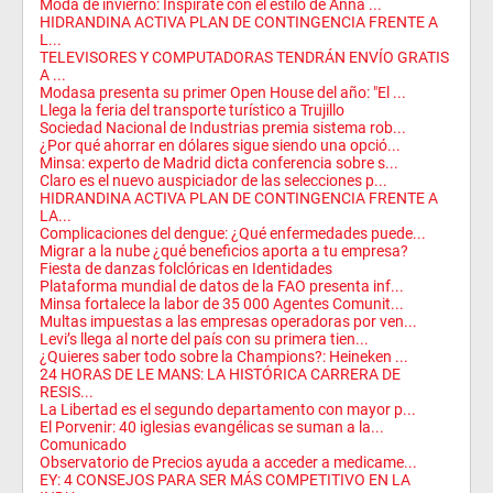
Moda de invierno: Inspírate con el estilo de Anna ...
HIDRANDINA ACTIVA PLAN DE CONTINGENCIA FRENTE A
L...
TELEVISORES Y COMPUTADORAS TENDRÁN ENVÍO GRATIS
A ...
Modasa presenta su primer Open House del año: "El ...
Llega la feria del transporte turístico a Trujillo
Sociedad Nacional de Industrias premia sistema rob...
¿Por qué ahorrar en dólares sigue siendo una opció...
Minsa: experto de Madrid dicta conferencia sobre s...
Claro es el nuevo auspiciador de las selecciones p...
HIDRANDINA ACTIVA PLAN DE CONTINGENCIA FRENTE A
LA...
Complicaciones del dengue: ¿Qué enfermedades puede...
Migrar a la nube ¿qué beneficios aporta a tu empresa?
Fiesta de danzas folclóricas en Identidades
Plataforma mundial de datos de la FAO presenta inf...
Minsa fortalece la labor de 35 000 Agentes Comunit...
Multas impuestas a las empresas operadoras por ven...
Levi’s llega al norte del país con su primera tien...
¿Quieres saber todo sobre la Champions?: Heineken ...
24 HORAS DE LE MANS: LA HISTÓRICA CARRERA DE
RESIS...
La Libertad es el segundo departamento con mayor p...
El Porvenir: 40 iglesias evangélicas se suman a la...
Comunicado
Observatorio de Precios ayuda a acceder a medicame...
EY: 4 CONSEJOS PARA SER MÁS COMPETITIVO EN LA