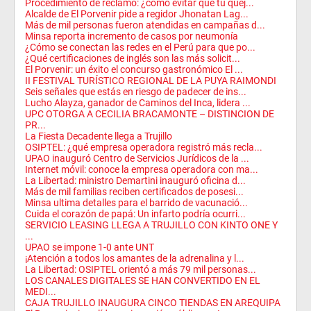
Procedimiento de reclamo: ¿cómo evitar que tu quej...
Alcalde de El Porvenir pide a regidor Jhonatan Lag...
Más de mil personas fueron atendidas en campañas d...
Minsa reporta incremento de casos por neumonía
¿Cómo se conectan las redes en el Perú para que po...
¿Qué certificaciones de inglés son las más solicit...
El Porvenir: un éxito el concurso gastronómico El ...
II FESTIVAL TURÍSTICO REGIONAL DE LA PUYA RAIMONDI
Seis señales que estás en riesgo de padecer de ins...
Lucho Alayza, ganador de Caminos del Inca, lidera ...
UPC OTORGA A CECILIA BRACAMONTE – DISTINCION DE
PR...
La Fiesta Decadente llega a Trujillo
OSIPTEL: ¿qué empresa operadora registró más recla...
UPAO inauguró Centro de Servicios Jurídicos de la ...
Internet móvil: conoce la empresa operadora con ma...
La Libertad: ministro Demartini inauguró oficina d...
Más de mil familias reciben certificados de posesi...
Minsa ultima detalles para el barrido de vacunació...
Cuida el corazón de papá: Un infarto podría ocurri...
SERVICIO LEASING LLEGA A TRUJILLO CON KINTO ONE Y
...
UPAO se impone 1-0 ante UNT
¡Atención a todos los amantes de la adrenalina y l...
La Libertad: OSIPTEL orientó a más 79 mil personas...
LOS CANALES DIGITALES SE HAN CONVERTIDO EN EL
MEDI...
CAJA TRUJILLO INAUGURA CINCO TIENDAS EN AREQUIPA