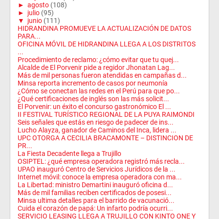
►
agosto
(108)
►
julio
(95)
▼
junio
(111)
HIDRANDINA PROMUEVE LA ACTUALIZACIÓN DE DATOS
PARA...
OFICINA MÓVIL DE HIDRANDINA LLEGA A LOS DISTRITOS
...
Procedimiento de reclamo: ¿cómo evitar que tu quej...
Alcalde de El Porvenir pide a regidor Jhonatan Lag...
Más de mil personas fueron atendidas en campañas d...
Minsa reporta incremento de casos por neumonía
¿Cómo se conectan las redes en el Perú para que po...
¿Qué certificaciones de inglés son las más solicit...
El Porvenir: un éxito el concurso gastronómico El ...
II FESTIVAL TURÍSTICO REGIONAL DE LA PUYA RAIMONDI
Seis señales que estás en riesgo de padecer de ins...
Lucho Alayza, ganador de Caminos del Inca, lidera ...
UPC OTORGA A CECILIA BRACAMONTE – DISTINCION DE
PR...
La Fiesta Decadente llega a Trujillo
OSIPTEL: ¿qué empresa operadora registró más recla...
UPAO inauguró Centro de Servicios Jurídicos de la ...
Internet móvil: conoce la empresa operadora con ma...
La Libertad: ministro Demartini inauguró oficina d...
Más de mil familias reciben certificados de posesi...
Minsa ultima detalles para el barrido de vacunació...
Cuida el corazón de papá: Un infarto podría ocurri...
SERVICIO LEASING LLEGA A TRUJILLO CON KINTO ONE Y