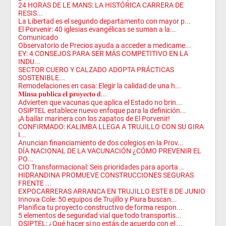
24 HORAS DE LE MANS: LA HISTÓRICA CARRERA DE
RESIS...
La Libertad es el segundo departamento con mayor p...
El Porvenir: 40 iglesias evangélicas se suman a la...
Comunicado
Observatorio de Precios ayuda a acceder a medicame...
EY: 4 CONSEJOS PARA SER MÁS COMPETITIVO EN LA
INDU...
SECTOR CUERO Y CALZADO ADOPTA PRÁCTICAS
SOSTENIBLE...
Remodelaciones en casa: Elegir la calidad de una h...
𝐌𝐢𝐧𝐬𝐚 𝐩𝐮𝐛𝐥𝐢𝐜𝐚 𝐞𝐥 𝐩𝐫𝐨𝐲𝐞𝐜𝐭𝐨 𝐝...
Advierten que vacunas que aplica el Estado no brin...
OSIPTEL establece nuevo enfoque para la definición...
¡A bailar marinera con los zapatos de El Porvenir!
CONFIRMADO: KALIMBA LLEGA A TRUJILLO CON SU GIRA
I...
Anuncian financiamiento de dos colegios en la Prov...
DÍA NACIONAL DE LA VACUNACIÓN ¿CÓMO PREVENIR EL
PO...
CIO Transformacional: Seis prioridades para aporta...
HIDRANDINA PROMUEVE CONSTRUCCIONES SEGURAS
FRENTE ...
EXPOCARRERAS ARRANCA EN TRUJILLO ESTE 8 DE JUNIO
Innova Cole: 50 equipos de Trujillo y Piura buscan...
Planifica tu proyecto constructivo de forma respon...
5 elementos de seguridad vial que todo transportis...
OSIPTEL: ¿Qué hacer si no estás de acuerdo con el ...