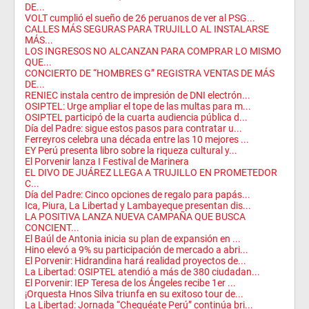
DE...
VOLT cumplió el sueño de 26 peruanos de ver al PSG...
CALLES MÁS SEGURAS PARA TRUJILLO AL INSTALARSE
MÁS...
LOS INGRESOS NO ALCANZAN PARA COMPRAR LO MISMO
QUE...
CONCIERTO DE “HOMBRES G” REGISTRA VENTAS DE MÁS
DE...
RENIEC instala centro de impresión de DNI electrón...
OSIPTEL: Urge ampliar el tope de las multas para m...
OSIPTEL participó de la cuarta audiencia pública d...
Día del Padre: sigue estos pasos para contratar u...
Ferreyros celebra una década entre las 10 mejores ...
EY Perú presenta libro sobre la riqueza cultural y...
El Porvenir lanza I Festival de Marinera
EL DIVO DE JUÁREZ LLEGA A TRUJILLO EN PROMETEDOR
C...
Día del Padre: Cinco opciones de regalo para papás...
Ica, Piura, La Libertad y Lambayeque presentan dis...
LA POSITIVA LANZA NUEVA CAMPAÑA QUE BUSCA
CONCIENT...
El Baúl de Antonia inicia su plan de expansión en ...
Hino elevó a 9% su participación de mercado a abri...
El Porvenir: Hidrandina hará realidad proyectos de...
La Libertad: OSIPTEL atendió a más de 380 ciudadan...
El Porvenir: IEP Teresa de los Ángeles recibe 1er ...
¡Orquesta Hnos Silva triunfa en su exitoso tour de...
La Libertad: Jornada “Chequéate Perú” continúa bri...