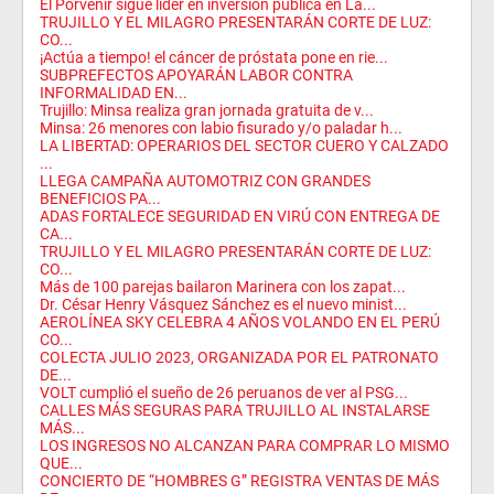
El Porvenir sigue líder en inversión pública en La...
TRUJILLO Y EL MILAGRO PRESENTARÁN CORTE DE LUZ:
CO...
¡Actúa a tiempo! el cáncer de próstata pone en rie...
SUBPREFECTOS APOYARÁN LABOR CONTRA
INFORMALIDAD EN...
Trujillo: Minsa realiza gran jornada gratuita de v...
Minsa: 26 menores con labio fisurado y/o paladar h...
LA LIBERTAD: OPERARIOS DEL SECTOR CUERO Y CALZADO
...
LLEGA CAMPAÑA AUTOMOTRIZ CON GRANDES
BENEFICIOS PA...
ADAS FORTALECE SEGURIDAD EN VIRÚ CON ENTREGA DE
CA...
TRUJILLO Y EL MILAGRO PRESENTARÁN CORTE DE LUZ:
CO...
Más de 100 parejas bailaron Marinera con los zapat...
Dr. César Henry Vásquez Sánchez es el nuevo minist...
AEROLÍNEA SKY CELEBRA 4 AÑOS VOLANDO EN EL PERÚ
CO...
COLECTA JULIO 2023, ORGANIZADA POR EL PATRONATO
DE...
VOLT cumplió el sueño de 26 peruanos de ver al PSG...
CALLES MÁS SEGURAS PARA TRUJILLO AL INSTALARSE
MÁS...
LOS INGRESOS NO ALCANZAN PARA COMPRAR LO MISMO
QUE...
CONCIERTO DE “HOMBRES G” REGISTRA VENTAS DE MÁS