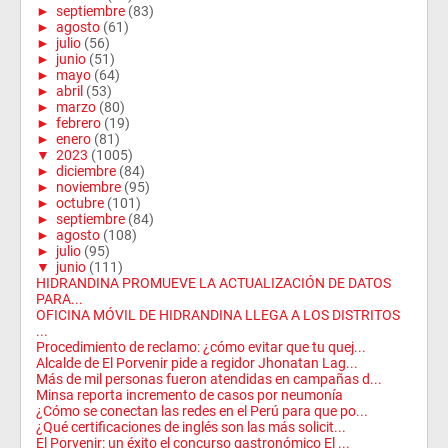
►
septiembre
(83)
►
agosto
(61)
►
julio
(56)
►
junio
(51)
►
mayo
(64)
►
abril
(53)
►
marzo
(80)
►
febrero
(19)
►
enero
(81)
▼
2023
(1005)
►
diciembre
(84)
►
noviembre
(95)
►
octubre
(101)
►
septiembre
(84)
►
agosto
(108)
►
julio
(95)
▼
junio
(111)
HIDRANDINA PROMUEVE LA ACTUALIZACIÓN DE DATOS
PARA...
OFICINA MÓVIL DE HIDRANDINA LLEGA A LOS DISTRITOS
...
Procedimiento de reclamo: ¿cómo evitar que tu quej...
Alcalde de El Porvenir pide a regidor Jhonatan Lag...
Más de mil personas fueron atendidas en campañas d...
Minsa reporta incremento de casos por neumonía
¿Cómo se conectan las redes en el Perú para que po...
¿Qué certificaciones de inglés son las más solicit...
El Porvenir: un éxito el concurso gastronómico El ...