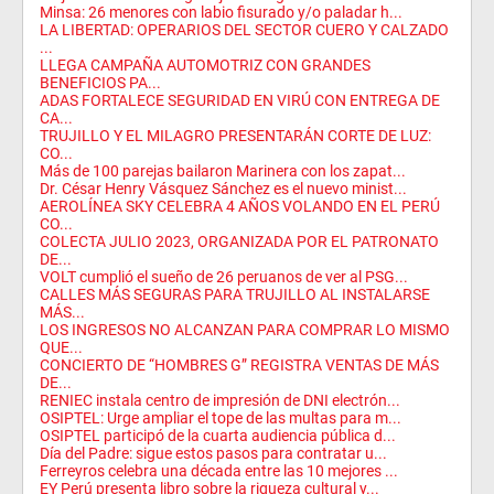
Minsa: 26 menores con labio fisurado y/o paladar h...
LA LIBERTAD: OPERARIOS DEL SECTOR CUERO Y CALZADO
...
LLEGA CAMPAÑA AUTOMOTRIZ CON GRANDES
BENEFICIOS PA...
ADAS FORTALECE SEGURIDAD EN VIRÚ CON ENTREGA DE
CA...
TRUJILLO Y EL MILAGRO PRESENTARÁN CORTE DE LUZ:
CO...
Más de 100 parejas bailaron Marinera con los zapat...
Dr. César Henry Vásquez Sánchez es el nuevo minist...
AEROLÍNEA SKY CELEBRA 4 AÑOS VOLANDO EN EL PERÚ
CO...
COLECTA JULIO 2023, ORGANIZADA POR EL PATRONATO
DE...
VOLT cumplió el sueño de 26 peruanos de ver al PSG...
CALLES MÁS SEGURAS PARA TRUJILLO AL INSTALARSE
MÁS...
LOS INGRESOS NO ALCANZAN PARA COMPRAR LO MISMO
QUE...
CONCIERTO DE “HOMBRES G” REGISTRA VENTAS DE MÁS
DE...
RENIEC instala centro de impresión de DNI electrón...
OSIPTEL: Urge ampliar el tope de las multas para m...
OSIPTEL participó de la cuarta audiencia pública d...
Día del Padre: sigue estos pasos para contratar u...
Ferreyros celebra una década entre las 10 mejores ...
EY Perú presenta libro sobre la riqueza cultural y...