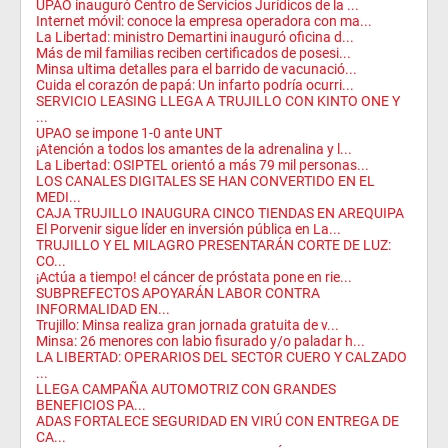
UPAO inauguró Centro de Servicios Jurídicos de la ...
Internet móvil: conoce la empresa operadora con ma...
La Libertad: ministro Demartini inauguró oficina d...
Más de mil familias reciben certificados de posesi...
Minsa ultima detalles para el barrido de vacunació...
Cuida el corazón de papá: Un infarto podría ocurri...
SERVICIO LEASING LLEGA A TRUJILLO CON KINTO ONE Y
...
UPAO se impone 1-0 ante UNT
¡Atención a todos los amantes de la adrenalina y l...
La Libertad: OSIPTEL orientó a más 79 mil personas...
LOS CANALES DIGITALES SE HAN CONVERTIDO EN EL
MEDI...
CAJA TRUJILLO INAUGURA CINCO TIENDAS EN AREQUIPA
El Porvenir sigue líder en inversión pública en La...
TRUJILLO Y EL MILAGRO PRESENTARÁN CORTE DE LUZ:
CO...
¡Actúa a tiempo! el cáncer de próstata pone en rie...
SUBPREFECTOS APOYARÁN LABOR CONTRA
INFORMALIDAD EN...
Trujillo: Minsa realiza gran jornada gratuita de v...
Minsa: 26 menores con labio fisurado y/o paladar h...
LA LIBERTAD: OPERARIOS DEL SECTOR CUERO Y CALZADO
...
LLEGA CAMPAÑA AUTOMOTRIZ CON GRANDES
BENEFICIOS PA...
ADAS FORTALECE SEGURIDAD EN VIRÚ CON ENTREGA DE
CA...