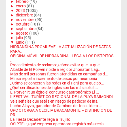
►
febrero
(19)
►
enero
(81)
▼
2023
(1005)
►
diciembre
(84)
►
noviembre
(95)
►
octubre
(101)
►
septiembre
(84)
►
agosto
(108)
►
julio
(95)
▼
junio
(111)
HIDRANDINA PROMUEVE LA ACTUALIZACIÓN DE DATOS
PARA...
OFICINA MÓVIL DE HIDRANDINA LLEGA A LOS DISTRITOS
...
Procedimiento de reclamo: ¿cómo evitar que tu quej...
Alcalde de El Porvenir pide a regidor Jhonatan Lag...
Más de mil personas fueron atendidas en campañas d...
Minsa reporta incremento de casos por neumonía
¿Cómo se conectan las redes en el Perú para que po...
¿Qué certificaciones de inglés son las más solicit...
El Porvenir: un éxito el concurso gastronómico El ...
II FESTIVAL TURÍSTICO REGIONAL DE LA PUYA RAIMONDI
Seis señales que estás en riesgo de padecer de ins...
Lucho Alayza, ganador de Caminos del Inca, lidera ...
UPC OTORGA A CECILIA BRACAMONTE – DISTINCION DE
PR...
La Fiesta Decadente llega a Trujillo
OSIPTEL: ¿qué empresa operadora registró más recla...