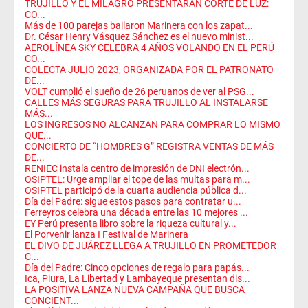
TRUJILLO Y EL MILAGRO PRESENTARÁN CORTE DE LUZ:
CO...
Más de 100 parejas bailaron Marinera con los zapat...
Dr. César Henry Vásquez Sánchez es el nuevo minist...
AEROLÍNEA SKY CELEBRA 4 AÑOS VOLANDO EN EL PERÚ
CO...
COLECTA JULIO 2023, ORGANIZADA POR EL PATRONATO
DE...
VOLT cumplió el sueño de 26 peruanos de ver al PSG...
CALLES MÁS SEGURAS PARA TRUJILLO AL INSTALARSE
MÁS...
LOS INGRESOS NO ALCANZAN PARA COMPRAR LO MISMO
QUE...
CONCIERTO DE “HOMBRES G” REGISTRA VENTAS DE MÁS
DE...
RENIEC instala centro de impresión de DNI electrón...
OSIPTEL: Urge ampliar el tope de las multas para m...
OSIPTEL participó de la cuarta audiencia pública d...
Día del Padre: sigue estos pasos para contratar u...
Ferreyros celebra una década entre las 10 mejores ...
EY Perú presenta libro sobre la riqueza cultural y...
El Porvenir lanza I Festival de Marinera
EL DIVO DE JUÁREZ LLEGA A TRUJILLO EN PROMETEDOR
C...
Día del Padre: Cinco opciones de regalo para papás...
Ica, Piura, La Libertad y Lambayeque presentan dis...
LA POSITIVA LANZA NUEVA CAMPAÑA QUE BUSCA
CONCIENT...