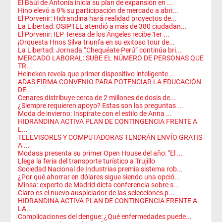
El Baúl de Antonia inicia su plan de expansión en ...
Hino elevó a 9% su participación de mercado a abri...
El Porvenir: Hidrandina hará realidad proyectos de...
La Libertad: OSIPTEL atendió a más de 380 ciudadan...
El Porvenir: IEP Teresa de los Ángeles recibe 1er ...
¡Orquesta Hnos Silva triunfa en su exitoso tour de...
La Libertad: Jornada “Chequéate Perú” continúa bri...
MERCADO LABORAL: SUBE EL NÚMERO DE PERSONAS QUE
TR...
Heineken revela que primer dispositivo inteligente...
ADAS FIRMA CONVENIO PARA POTENCIAR LA EDUCACIÓN
DE...
Cenares distribuye cerca de 2 millones de dosis de...
¿Siempre requieren apoyo? Estas son las preguntas ...
Moda de invierno: Inspírate con el estilo de Anna ...
HIDRANDINA ACTIVA PLAN DE CONTINGENCIA FRENTE A
L...
TELEVISORES Y COMPUTADORAS TENDRÁN ENVÍO GRATIS
A ...
Modasa presenta su primer Open House del año: "El ...
Llega la feria del transporte turístico a Trujillo
Sociedad Nacional de Industrias premia sistema rob...
¿Por qué ahorrar en dólares sigue siendo una opció...
Minsa: experto de Madrid dicta conferencia sobre s...
Claro es el nuevo auspiciador de las selecciones p...
HIDRANDINA ACTIVA PLAN DE CONTINGENCIA FRENTE A
LA...
Complicaciones del dengue: ¿Qué enfermedades puede...