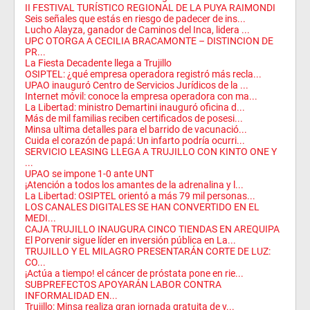
II FESTIVAL TURÍSTICO REGIONAL DE LA PUYA RAIMONDI
Seis señales que estás en riesgo de padecer de ins...
Lucho Alayza, ganador de Caminos del Inca, lidera ...
UPC OTORGA A CECILIA BRACAMONTE – DISTINCION DE
PR...
La Fiesta Decadente llega a Trujillo
OSIPTEL: ¿qué empresa operadora registró más recla...
UPAO inauguró Centro de Servicios Jurídicos de la ...
Internet móvil: conoce la empresa operadora con ma...
La Libertad: ministro Demartini inauguró oficina d...
Más de mil familias reciben certificados de posesi...
Minsa ultima detalles para el barrido de vacunació...
Cuida el corazón de papá: Un infarto podría ocurri...
SERVICIO LEASING LLEGA A TRUJILLO CON KINTO ONE Y
...
UPAO se impone 1-0 ante UNT
¡Atención a todos los amantes de la adrenalina y l...
La Libertad: OSIPTEL orientó a más 79 mil personas...
LOS CANALES DIGITALES SE HAN CONVERTIDO EN EL
MEDI...
CAJA TRUJILLO INAUGURA CINCO TIENDAS EN AREQUIPA
El Porvenir sigue líder en inversión pública en La...
TRUJILLO Y EL MILAGRO PRESENTARÁN CORTE DE LUZ:
CO...
¡Actúa a tiempo! el cáncer de próstata pone en rie...
SUBPREFECTOS APOYARÁN LABOR CONTRA
INFORMALIDAD EN...
Trujillo: Minsa realiza gran jornada gratuita de v...