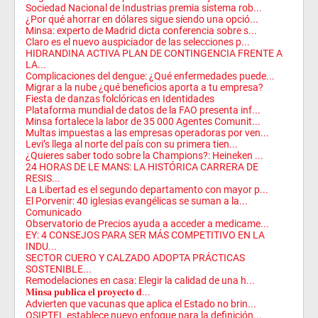
Sociedad Nacional de Industrias premia sistema rob...
¿Por qué ahorrar en dólares sigue siendo una opció...
Minsa: experto de Madrid dicta conferencia sobre s...
Claro es el nuevo auspiciador de las selecciones p...
HIDRANDINA ACTIVA PLAN DE CONTINGENCIA FRENTE A
LA...
Complicaciones del dengue: ¿Qué enfermedades puede...
Migrar a la nube ¿qué beneficios aporta a tu empresa?
Fiesta de danzas folclóricas en Identidades
Plataforma mundial de datos de la FAO presenta inf...
Minsa fortalece la labor de 35 000 Agentes Comunit...
Multas impuestas a las empresas operadoras por ven...
Levi’s llega al norte del país con su primera tien...
¿Quieres saber todo sobre la Champions?: Heineken ...
24 HORAS DE LE MANS: LA HISTÓRICA CARRERA DE
RESIS...
La Libertad es el segundo departamento con mayor p...
El Porvenir: 40 iglesias evangélicas se suman a la...
Comunicado
Observatorio de Precios ayuda a acceder a medicame...
EY: 4 CONSEJOS PARA SER MÁS COMPETITIVO EN LA
INDU...
SECTOR CUERO Y CALZADO ADOPTA PRÁCTICAS
SOSTENIBLE...
Remodelaciones en casa: Elegir la calidad de una h...
𝐌𝐢𝐧𝐬𝐚 𝐩𝐮𝐛𝐥𝐢𝐜𝐚 𝐞𝐥 𝐩𝐫𝐨𝐲𝐞𝐜𝐭𝐨 𝐝...
Advierten que vacunas que aplica el Estado no brin...
OSIPTEL establece nuevo enfoque para la definición...