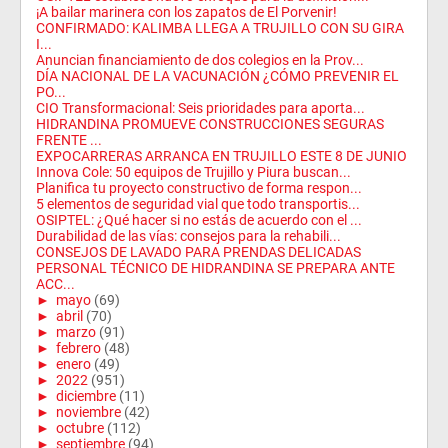
¡A bailar marinera con los zapatos de El Porvenir!
CONFIRMADO: KALIMBA LLEGA A TRUJILLO CON SU GIRA
I...
Anuncian financiamiento de dos colegios en la Prov...
DÍA NACIONAL DE LA VACUNACIÓN ¿CÓMO PREVENIR EL
PO...
CIO Transformacional: Seis prioridades para aporta...
HIDRANDINA PROMUEVE CONSTRUCCIONES SEGURAS
FRENTE ...
EXPOCARRERAS ARRANCA EN TRUJILLO ESTE 8 DE JUNIO
Innova Cole: 50 equipos de Trujillo y Piura buscan...
Planifica tu proyecto constructivo de forma respon...
5 elementos de seguridad vial que todo transportis...
OSIPTEL: ¿Qué hacer si no estás de acuerdo con el ...
Durabilidad de las vías: consejos para la rehabili...
CONSEJOS DE LAVADO PARA PRENDAS DELICADAS
PERSONAL TÉCNICO DE HIDRANDINA SE PREPARA ANTE
ACC...
►
mayo
(69)
►
abril
(70)
►
marzo
(91)
►
febrero
(48)
►
enero
(49)
►
2022
(951)
►
diciembre
(11)
►
noviembre
(42)
►
octubre
(112)
►
septiembre
(94)