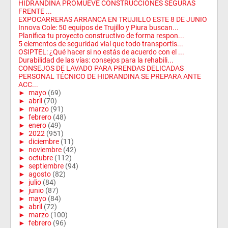
HIDRANDINA PROMUEVE CONSTRUCCIONES SEGURAS
FRENTE ...
EXPOCARRERAS ARRANCA EN TRUJILLO ESTE 8 DE JUNIO
Innova Cole: 50 equipos de Trujillo y Piura buscan...
Planifica tu proyecto constructivo de forma respon...
5 elementos de seguridad vial que todo transportis...
OSIPTEL: ¿Qué hacer si no estás de acuerdo con el ...
Durabilidad de las vías: consejos para la rehabili...
CONSEJOS DE LAVADO PARA PRENDAS DELICADAS
PERSONAL TÉCNICO DE HIDRANDINA SE PREPARA ANTE
ACC...
►
mayo
(69)
►
abril
(70)
►
marzo
(91)
►
febrero
(48)
►
enero
(49)
►
2022
(951)
►
diciembre
(11)
►
noviembre
(42)
►
octubre
(112)
►
septiembre
(94)
►
agosto
(82)
►
julio
(84)
►
junio
(87)
►
mayo
(84)
►
abril
(72)
►
marzo
(100)
►
febrero
(96)