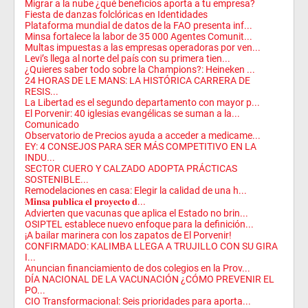
Migrar a la nube ¿qué beneficios aporta a tu empresa?
Fiesta de danzas folclóricas en Identidades
Plataforma mundial de datos de la FAO presenta inf...
Minsa fortalece la labor de 35 000 Agentes Comunit...
Multas impuestas a las empresas operadoras por ven...
Levi’s llega al norte del país con su primera tien...
¿Quieres saber todo sobre la Champions?: Heineken ...
24 HORAS DE LE MANS: LA HISTÓRICA CARRERA DE
RESIS...
La Libertad es el segundo departamento con mayor p...
El Porvenir: 40 iglesias evangélicas se suman a la...
Comunicado
Observatorio de Precios ayuda a acceder a medicame...
EY: 4 CONSEJOS PARA SER MÁS COMPETITIVO EN LA
INDU...
SECTOR CUERO Y CALZADO ADOPTA PRÁCTICAS
SOSTENIBLE...
Remodelaciones en casa: Elegir la calidad de una h...
𝐌𝐢𝐧𝐬𝐚 𝐩𝐮𝐛𝐥𝐢𝐜𝐚 𝐞𝐥 𝐩𝐫𝐨𝐲𝐞𝐜𝐭𝐨 𝐝...
Advierten que vacunas que aplica el Estado no brin...
OSIPTEL establece nuevo enfoque para la definición...
¡A bailar marinera con los zapatos de El Porvenir!
CONFIRMADO: KALIMBA LLEGA A TRUJILLO CON SU GIRA
I...
Anuncian financiamiento de dos colegios en la Prov...
DÍA NACIONAL DE LA VACUNACIÓN ¿CÓMO PREVENIR EL
PO...
CIO Transformacional: Seis prioridades para aporta...