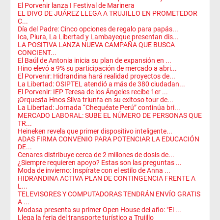
El Porvenir lanza I Festival de Marinera
EL DIVO DE JUÁREZ LLEGA A TRUJILLO EN PROMETEDOR
C...
Día del Padre: Cinco opciones de regalo para papás...
Ica, Piura, La Libertad y Lambayeque presentan dis...
LA POSITIVA LANZA NUEVA CAMPAÑA QUE BUSCA
CONCIENT...
El Baúl de Antonia inicia su plan de expansión en ...
Hino elevó a 9% su participación de mercado a abri...
El Porvenir: Hidrandina hará realidad proyectos de...
La Libertad: OSIPTEL atendió a más de 380 ciudadan...
El Porvenir: IEP Teresa de los Ángeles recibe 1er ...
¡Orquesta Hnos Silva triunfa en su exitoso tour de...
La Libertad: Jornada “Chequéate Perú” continúa bri...
MERCADO LABORAL: SUBE EL NÚMERO DE PERSONAS QUE
TR...
Heineken revela que primer dispositivo inteligente...
ADAS FIRMA CONVENIO PARA POTENCIAR LA EDUCACIÓN
DE...
Cenares distribuye cerca de 2 millones de dosis de...
¿Siempre requieren apoyo? Estas son las preguntas ...
Moda de invierno: Inspírate con el estilo de Anna ...
HIDRANDINA ACTIVA PLAN DE CONTINGENCIA FRENTE A
L...
TELEVISORES Y COMPUTADORAS TENDRÁN ENVÍO GRATIS
A ...
Modasa presenta su primer Open House del año: "El ...
Llega la feria del transporte turístico a Trujillo