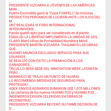
...
PRESIDENTE VIZCARRA A JÓVENES DE LAS AMÉRICAS:
MAN...
Puerto Escondido ganó la "Copa FONPELL" de mototax...
PRODUCTOS PERUANOS SE LUCIRÁN ANTE LOS OJOS DEL
M...
UNT REALIZARÁ III FORO INTERNACIONAL
INTERUNIVERSI...
Pando quedó apto para ser considerado en el plante...
ESSALUD LA LIBERTAD IMPLEMENTA LA UNIDAD DE GES...
CLARO lideró cifras de Portabilidad Numérica Móvil...
PRESIDENTE MARTÍN VIZCARRA: "HAGAMOS LAS OBRAS
QUE...
HUAWEI ANUNCIA EXCLUSIVO SERVICIO PARA SUS
USUARIOS
SE REALIZÓ CON ÉXITO LA PREMIACIÓN A LOS
GANADORES...
TRUJILLO SERÁ SEDE DEL INNOVATION WEEK LATAM EN
PERÚ
MANNUCCI SE TRAJO UN PUNTO DE HUARAL
LG RECOMIENDA MEDIDAS DE SEGURIDAD PARA
PROTEGER I...
ADEX: ENVÍOS AGRARIOS SUMARON US$ 1,070 MILLONES
Las cámaras de los nuevos HUAWEI P20 y HUAWEI P20 ...
INGENIEROS EXIGEN CELERIDAD EN OBRAS DE
RECONSTRUC...
PRESIDENTE VIZCARRA REITERÓ SU FIRME DECISIÓN DE
U...