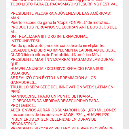
TODO LISTO PARA EL PACASMAYO KITESURFING FESTIVAL
...
PRESIDENTE VIZCARRA A JÓVENES DE LAS AMÉRICAS:
MAN...
Puerto Escondido ganó la "Copa FONPELL" de mototax...
PRODUCTOS PERUANOS SE LUCIRÁN ANTE LOS OJOS DEL
M...
UNT REALIZARÁ III FORO INTERNACIONAL
INTERUNIVERSI...
Pando quedó apto para ser considerado en el plante...
ESSALUD LA LIBERTAD IMPLEMENTA LA UNIDAD DE GES...
CLARO lideró cifras de Portabilidad Numérica Móvil...
PRESIDENTE MARTÍN VIZCARRA: "HAGAMOS LAS OBRAS
QUE...
HUAWEI ANUNCIA EXCLUSIVO SERVICIO PARA SUS
USUARIOS
SE REALIZÓ CON ÉXITO LA PREMIACIÓN A LOS
GANADORES...
TRUJILLO SERÁ SEDE DEL INNOVATION WEEK LATAM EN
PERÚ
MANNUCCI SE TRAJO UN PUNTO DE HUARAL
LG RECOMIENDA MEDIDAS DE SEGURIDAD PARA
PROTEGER I...
ADEX: ENVÍOS AGRARIOS SUMARON US$ 1,070 MILLONES
Las cámaras de los nuevos HUAWEI P20 y HUAWEI P20 ...
INGENIEROS EXIGEN CELERIDAD EN OBRAS DE
RECONSTRUC...
PRESIDENTE VIZCARRA REITERÓ SU FIRME DECISIÓN DE