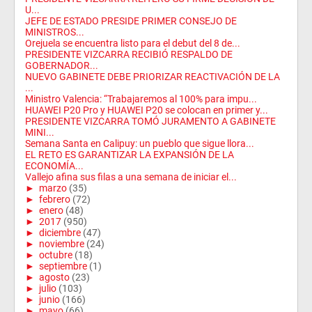
U...
JEFE DE ESTADO PRESIDE PRIMER CONSEJO DE
MINISTROS...
Orejuela se encuentra listo para el debut del 8 de...
PRESIDENTE VIZCARRA RECIBIÓ RESPALDO DE
GOBERNADOR...
NUEVO GABINETE DEBE PRIORIZAR REACTIVACIÓN DE LA
...
Ministro Valencia: “Trabajaremos al 100% para impu...
HUAWEI P20 Pro y HUAWEI P20 se colocan en primer y...
PRESIDENTE VIZCARRA TOMÓ JURAMENTO A GABINETE
MINI...
Semana Santa en Calipuy: un pueblo que sigue llora...
EL RETO ES GARANTIZAR LA EXPANSIÓN DE LA
ECONOMÍA...
Vallejo afina sus filas a una semana de iniciar el...
►
marzo
(35)
►
febrero
(72)
►
enero
(48)
►
2017
(950)
►
diciembre
(47)
►
noviembre
(24)
►
octubre
(18)
►
septiembre
(1)
►
agosto
(23)
►
julio
(103)
►
junio
(166)
►
mayo
(66)