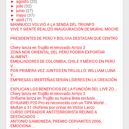
►
agosto
(23)
►
julio
(32)
►
junio
(27)
►
mayo
(37)
▼
abril
(77)
MANNUCCI VOLVIÓ A LA SENDA DEL TRIUNFO
VIVE Y SIENTE REALIZÓ INAUGURACIÓN DE MURAL MOCHE
...
PRESIDENTES DE PERÚ Y BOLIVIA DESTACAN QUE CENTRO
...
Chery lanza en Trujillo el renovado Arrizo 3
ZONA NOR ORIENTAL DEL PERÚ PODRÍA EXPORTAR
ALIMENT...
EMBAJADORES DE COLOMBIA, CHILE Y MÉXICO EN PERÚ
V...
POR PRIMERA VEZ JUNTOS EN TRUJILLO: WILLIAM LUNA
Y...
EMPRESAS LIBERTEÑAS SERÁN LÍDERES EN LA CREACIÓN
...
EXPLICAN LOS BENEFICIOS DE LA FUNCIÓN DEL LIVE ZO...
Chery lanza en Trujillo el renovado Arrizo 3
Oriflame lanza en Trujillo su nueva línea exclusiv...
El HUAWEI P20 Pro es reconocido con un TIPA World ...
Multan a 31 choferes por orinar en Víctor Larco
CURSO OPERADOR ANTITERRORISTA REUNIÓ A
DESTACADOS ...
ANTONIO GAMONEDA, PREMIO CERVANTES 2006,
EMOCIONA ...