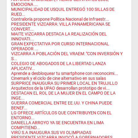
EMOCIONA ...
MUNICIPALIDAD DE USQUIL ENTREGÓ 100 SILLAS DE
RUED...
Contraloría propone Política Nacional de Infraestr...
PRESIDENTE VIZCARRA: VILLA PANAMERICANA SE
CONVERT...
MAITE VIZCARRA DESTACA LA REALIZACIÓN DEL
INNOVATI...
GRAN EXPECTATIVA POR CURSO INTERNACIONAL
OPERADOR ...
VIZCARRA A POBLACIÓN DEL VRAEM: "CON INVERSIÓN Y
S...
COLEGIO DE ABOGADOS DE LA LIBERTAD LANZA
APLICATIV...
Aprende a desbloquear tu smartphone con reconocimi...
Cinemark y el ciclo de cine alternativo en sus salas
SURPRICE INAUGURA SU PRIMER LOCAL EN TRUJILLO
Arquitectos de la UPAO desarrollan prototipo de vi...
DESTACAN EL ROL DE LA MUJER EN EL CAMPO DE LA
INGE...
GUERRA COMERCIAL ENTRE EE.UU. Y CHINA PUEDE
BENEF...
LG OFRECE ARTÍCULOS QUE CONTRIBUYEN CON EL
ENTORNO...
DANIELLA ARROYO YA SE ENCUENTRA EN LIMA
COMPITIEND...
VIRÚ S.A INAUGURA SUS VII OLIMPIADAS
PRESIDENTE VIZCARRA INVOCÓ A GOBERNADORES