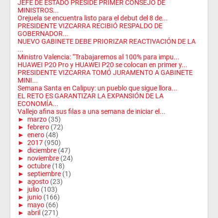
JEFE DE ESTADO PRESIDE PRIMER CONSEJO DE
MINISTROS...
Orejuela se encuentra listo para el debut del 8 de...
PRESIDENTE VIZCARRA RECIBIÓ RESPALDO DE
GOBERNADOR...
NUEVO GABINETE DEBE PRIORIZAR REACTIVACIÓN DE LA
...
Ministro Valencia: “Trabajaremos al 100% para impu...
HUAWEI P20 Pro y HUAWEI P20 se colocan en primer y...
PRESIDENTE VIZCARRA TOMÓ JURAMENTO A GABINETE
MINI...
Semana Santa en Calipuy: un pueblo que sigue llora...
EL RETO ES GARANTIZAR LA EXPANSIÓN DE LA
ECONOMÍA...
Vallejo afina sus filas a una semana de iniciar el...
►
marzo
(35)
►
febrero
(72)
►
enero
(48)
►
2017
(950)
►
diciembre
(47)
►
noviembre
(24)
►
octubre
(18)
►
septiembre
(1)
►
agosto
(23)
►
julio
(103)
►
junio
(166)
►
mayo
(66)
►
abril
(271)