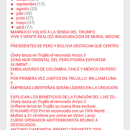
►
septiembre
(17)
►
agosto
(23)
►
julio
(32)
►
junio
(27)
►
mayo
(37)
▼
abril
(77)
MANNUCCI VOLVIÓ A LA SENDA DEL TRIUNFO
VIVE Y SIENTE REALIZÓ INAUGURACIÓN DE MURAL MOCHE
...
PRESIDENTES DE PERÚ Y BOLIVIA DESTACAN QUE CENTRO
...
Chery lanza en Trujillo el renovado Arrizo 3
ZONA NOR ORIENTAL DEL PERÚ PODRÍA EXPORTAR
ALIMENT...
EMBAJADORES DE COLOMBIA, CHILE Y MÉXICO EN PERÚ
V...
POR PRIMERA VEZ JUNTOS EN TRUJILLO: WILLIAM LUNA
Y...
EMPRESAS LIBERTEÑAS SERÁN LÍDERES EN LA CREACIÓN
...
EXPLICAN LOS BENEFICIOS DE LA FUNCIÓN DEL LIVE ZO...
Chery lanza en Trujillo el renovado Arrizo 3
Oriflame lanza en Trujillo su nueva línea exclusiv...
El HUAWEI P20 Pro es reconocido con un TIPA World ...
Multan a 31 choferes por orinar en Víctor Larco
CURSO OPERADOR ANTITERRORISTA REUNIÓ A
DESTACADOS ...
ANTONIO GAMONEDA, PREMIO CERVANTES 2006,