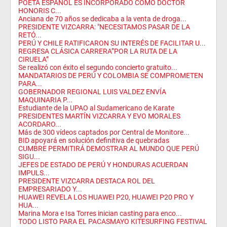
POETA ESPAÑOL ES INCORPORADO COMO DOCTOR
HONORIS C...
Anciana de 70 años se dedicaba a la venta de droga...
PRESIDENTE VIZCARRA: "NECESITAMOS PASAR DE LA
RETÓ...
PERÚ Y CHILE RATIFICARON SU INTERÉS DE FACILITAR U...
REGRESA CLÁSICA CARRERA”POR LA RUTA DE LA
CIRUELA”
Se realizó con éxito el segundo concierto gratuito...
MANDATARIOS DE PERÚ Y COLOMBIA SE COMPROMETEN
PARA...
GOBERNADOR REGIONAL LUIS VALDEZ ENVÍA
MAQUINARIA P...
Estudiante de la UPAO al Sudamericano de Karate
PRESIDENTES MARTÍN VIZCARRA Y EVO MORALES
ACORDARO...
Más de 300 vídeos captados por Central de Monitore...
BID apoyará en solución definitiva de quebradas
CUMBRE PERMITIRÁ DEMOSTRAR AL MUNDO QUE PERÚ
SIGU...
JEFES DE ESTADO DE PERÚ Y HONDURAS ACUERDAN
IMPULS...
PRESIDENTE VIZCARRA DESTACA ROL DEL
EMPRESARIADO Y...
HUAWEI REVELA LOS HUAWEI P20, HUAWEI P20 PRO Y
HUA...
Marina Mora e Isa Torres inician casting para enco...
TODO LISTO PARA EL PACASMAYO KITESURFING FESTIVAL