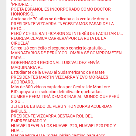
"PRIORIZ...
POETA ESPAÑOL ES INCORPORADO COMO DOCTOR
HONORIS C...
Anciana de 70 años se dedicaba a la venta de droga...
PRESIDENTE VIZCARRA: "NECESITAMOS PASAR DE LA
RETÓ...
PERÚ Y CHILE RATIFICARON SU INTERÉS DE FACILITAR U...
REGRESA CLÁSICA CARRERA”POR LA RUTA DE LA
CIRUELA”
Se realizó con éxito el segundo concierto gratuito...
MANDATARIOS DE PERÚ Y COLOMBIA SE COMPROMETEN
PARA...
GOBERNADOR REGIONAL LUIS VALDEZ ENVÍA
MAQUINARIA P...
Estudiante de la UPAO al Sudamericano de Karate
PRESIDENTES MARTÍN VIZCARRA Y EVO MORALES
ACORDARO...
Más de 300 vídeos captados por Central de Monitore...
BID apoyará en solución definitiva de quebradas
CUMBRE PERMITIRÁ DEMOSTRAR AL MUNDO QUE PERÚ
SIGU...
JEFES DE ESTADO DE PERÚ Y HONDURAS ACUERDAN
IMPULS...
PRESIDENTE VIZCARRA DESTACA ROL DEL
EMPRESARIADO Y...
HUAWEI REVELA LOS HUAWEI P20, HUAWEI P20 PRO Y
HUA...
Marina Mora e Isa Torres inician casting para enco...