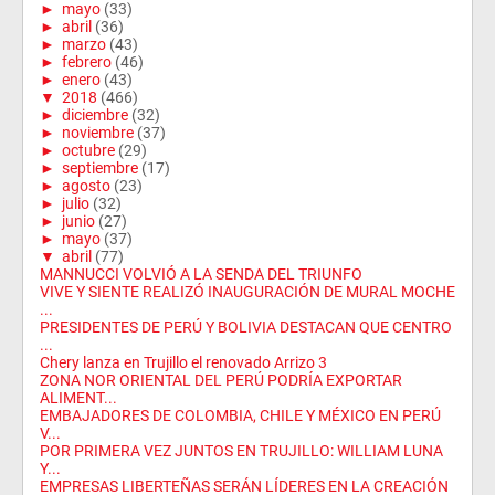
►
mayo
(33)
►
abril
(36)
►
marzo
(43)
►
febrero
(46)
►
enero
(43)
▼
2018
(466)
►
diciembre
(32)
►
noviembre
(37)
►
octubre
(29)
►
septiembre
(17)
►
agosto
(23)
►
julio
(32)
►
junio
(27)
►
mayo
(37)
▼
abril
(77)
MANNUCCI VOLVIÓ A LA SENDA DEL TRIUNFO
VIVE Y SIENTE REALIZÓ INAUGURACIÓN DE MURAL MOCHE
...
PRESIDENTES DE PERÚ Y BOLIVIA DESTACAN QUE CENTRO
...
Chery lanza en Trujillo el renovado Arrizo 3
ZONA NOR ORIENTAL DEL PERÚ PODRÍA EXPORTAR
ALIMENT...
EMBAJADORES DE COLOMBIA, CHILE Y MÉXICO EN PERÚ
V...
POR PRIMERA VEZ JUNTOS EN TRUJILLO: WILLIAM LUNA
Y...
EMPRESAS LIBERTEÑAS SERÁN LÍDERES EN LA CREACIÓN