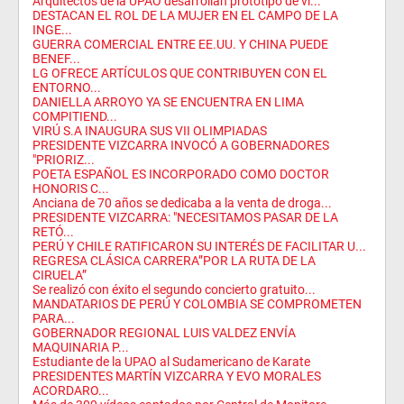
Arquitectos de la UPAO desarrollan prototipo de vi...
DESTACAN EL ROL DE LA MUJER EN EL CAMPO DE LA
INGE...
GUERRA COMERCIAL ENTRE EE.UU. Y CHINA PUEDE
BENEF...
LG OFRECE ARTÍCULOS QUE CONTRIBUYEN CON EL
ENTORNO...
DANIELLA ARROYO YA SE ENCUENTRA EN LIMA
COMPITIEND...
VIRÚ S.A INAUGURA SUS VII OLIMPIADAS
PRESIDENTE VIZCARRA INVOCÓ A GOBERNADORES
"PRIORIZ...
POETA ESPAÑOL ES INCORPORADO COMO DOCTOR
HONORIS C...
Anciana de 70 años se dedicaba a la venta de droga...
PRESIDENTE VIZCARRA: "NECESITAMOS PASAR DE LA
RETÓ...
PERÚ Y CHILE RATIFICARON SU INTERÉS DE FACILITAR U...
REGRESA CLÁSICA CARRERA”POR LA RUTA DE LA
CIRUELA”
Se realizó con éxito el segundo concierto gratuito...
MANDATARIOS DE PERÚ Y COLOMBIA SE COMPROMETEN
PARA...
GOBERNADOR REGIONAL LUIS VALDEZ ENVÍA
MAQUINARIA P...
Estudiante de la UPAO al Sudamericano de Karate
PRESIDENTES MARTÍN VIZCARRA Y EVO MORALES
ACORDARO...