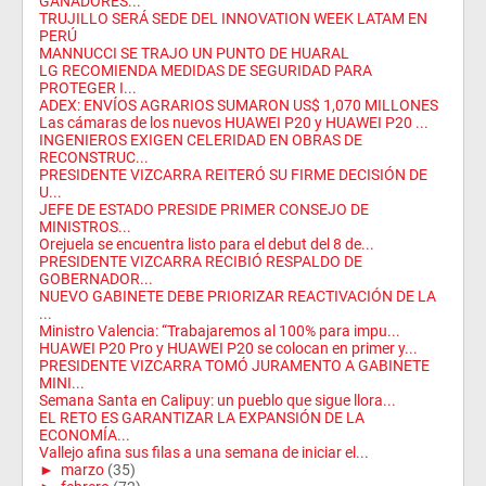
GANADORES...
TRUJILLO SERÁ SEDE DEL INNOVATION WEEK LATAM EN
PERÚ
MANNUCCI SE TRAJO UN PUNTO DE HUARAL
LG RECOMIENDA MEDIDAS DE SEGURIDAD PARA
PROTEGER I...
ADEX: ENVÍOS AGRARIOS SUMARON US$ 1,070 MILLONES
Las cámaras de los nuevos HUAWEI P20 y HUAWEI P20 ...
INGENIEROS EXIGEN CELERIDAD EN OBRAS DE
RECONSTRUC...
PRESIDENTE VIZCARRA REITERÓ SU FIRME DECISIÓN DE
U...
JEFE DE ESTADO PRESIDE PRIMER CONSEJO DE
MINISTROS...
Orejuela se encuentra listo para el debut del 8 de...
PRESIDENTE VIZCARRA RECIBIÓ RESPALDO DE
GOBERNADOR...
NUEVO GABINETE DEBE PRIORIZAR REACTIVACIÓN DE LA
...
Ministro Valencia: “Trabajaremos al 100% para impu...
HUAWEI P20 Pro y HUAWEI P20 se colocan en primer y...
PRESIDENTE VIZCARRA TOMÓ JURAMENTO A GABINETE
MINI...
Semana Santa en Calipuy: un pueblo que sigue llora...
EL RETO ES GARANTIZAR LA EXPANSIÓN DE LA
ECONOMÍA...
Vallejo afina sus filas a una semana de iniciar el...
►
marzo
(35)