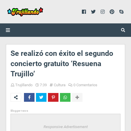
Se realizó con éxito el segundo
concierto gratuito ‘Resuena
Trujillo’
Trujillando
7:39
Cultura
0 Comentarios
Blogger news
Responsive Advertisement