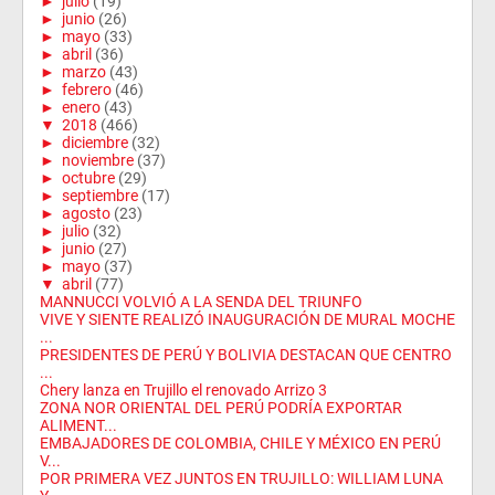
►
julio
(19)
►
junio
(26)
►
mayo
(33)
►
abril
(36)
►
marzo
(43)
►
febrero
(46)
►
enero
(43)
▼
2018
(466)
►
diciembre
(32)
►
noviembre
(37)
►
octubre
(29)
►
septiembre
(17)
►
agosto
(23)
►
julio
(32)
►
junio
(27)
►
mayo
(37)
▼
abril
(77)
MANNUCCI VOLVIÓ A LA SENDA DEL TRIUNFO
VIVE Y SIENTE REALIZÓ INAUGURACIÓN DE MURAL MOCHE
...
PRESIDENTES DE PERÚ Y BOLIVIA DESTACAN QUE CENTRO
...
Chery lanza en Trujillo el renovado Arrizo 3
ZONA NOR ORIENTAL DEL PERÚ PODRÍA EXPORTAR
ALIMENT...
EMBAJADORES DE COLOMBIA, CHILE Y MÉXICO EN PERÚ
V...
POR PRIMERA VEZ JUNTOS EN TRUJILLO: WILLIAM LUNA