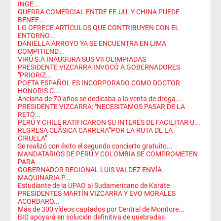
INGE...
GUERRA COMERCIAL ENTRE EE.UU. Y CHINA PUEDE
BENEF...
LG OFRECE ARTÍCULOS QUE CONTRIBUYEN CON EL
ENTORNO...
DANIELLA ARROYO YA SE ENCUENTRA EN LIMA
COMPITIEND...
VIRÚ S.A INAUGURA SUS VII OLIMPIADAS
PRESIDENTE VIZCARRA INVOCÓ A GOBERNADORES
"PRIORIZ...
POETA ESPAÑOL ES INCORPORADO COMO DOCTOR
HONORIS C...
Anciana de 70 años se dedicaba a la venta de droga...
PRESIDENTE VIZCARRA: "NECESITAMOS PASAR DE LA
RETÓ...
PERÚ Y CHILE RATIFICARON SU INTERÉS DE FACILITAR U...
REGRESA CLÁSICA CARRERA”POR LA RUTA DE LA
CIRUELA”
Se realizó con éxito el segundo concierto gratuito...
MANDATARIOS DE PERÚ Y COLOMBIA SE COMPROMETEN
PARA...
GOBERNADOR REGIONAL LUIS VALDEZ ENVÍA
MAQUINARIA P...
Estudiante de la UPAO al Sudamericano de Karate
PRESIDENTES MARTÍN VIZCARRA Y EVO MORALES
ACORDARO...
Más de 300 vídeos captados por Central de Monitore...
BID apoyará en solución definitiva de quebradas