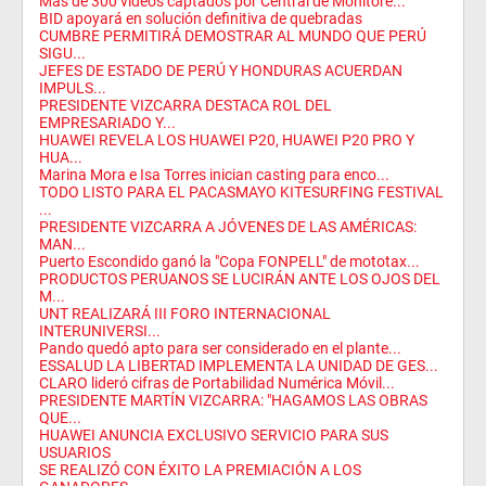
Más de 300 vídeos captados por Central de Monitore...
BID apoyará en solución definitiva de quebradas
CUMBRE PERMITIRÁ DEMOSTRAR AL MUNDO QUE PERÚ
SIGU...
JEFES DE ESTADO DE PERÚ Y HONDURAS ACUERDAN
IMPULS...
PRESIDENTE VIZCARRA DESTACA ROL DEL
EMPRESARIADO Y...
HUAWEI REVELA LOS HUAWEI P20, HUAWEI P20 PRO Y
HUA...
Marina Mora e Isa Torres inician casting para enco...
TODO LISTO PARA EL PACASMAYO KITESURFING FESTIVAL
...
PRESIDENTE VIZCARRA A JÓVENES DE LAS AMÉRICAS:
MAN...
Puerto Escondido ganó la "Copa FONPELL" de mototax...
PRODUCTOS PERUANOS SE LUCIRÁN ANTE LOS OJOS DEL
M...
UNT REALIZARÁ III FORO INTERNACIONAL
INTERUNIVERSI...
Pando quedó apto para ser considerado en el plante...
ESSALUD LA LIBERTAD IMPLEMENTA LA UNIDAD DE GES...
CLARO lideró cifras de Portabilidad Numérica Móvil...
PRESIDENTE MARTÍN VIZCARRA: "HAGAMOS LAS OBRAS
QUE...
HUAWEI ANUNCIA EXCLUSIVO SERVICIO PARA SUS
USUARIOS
SE REALIZÓ CON ÉXITO LA PREMIACIÓN A LOS