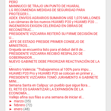
PERÚ
MANNUCCI SE TRAJO UN PUNTO DE HUARAL
LG RECOMIENDA MEDIDAS DE SEGURIDAD PARA
PROTEGER I...
ADEX: ENVÍOS AGRARIOS SUMARON US$ 1,070 MILLONES
Las cámaras de los nuevos HUAWEI P20 y HUAWEI P20 ...
INGENIEROS EXIGEN CELERIDAD EN OBRAS DE
RECONSTRUC...
PRESIDENTE VIZCARRA REITERÓ SU FIRME DECISIÓN DE
U...
JEFE DE ESTADO PRESIDE PRIMER CONSEJO DE
MINISTROS...
Orejuela se encuentra listo para el debut del 8 de...
PRESIDENTE VIZCARRA RECIBIÓ RESPALDO DE
GOBERNADOR...
NUEVO GABINETE DEBE PRIORIZAR REACTIVACIÓN DE LA
...
Ministro Valencia: “Trabajaremos al 100% para impu...
HUAWEI P20 Pro y HUAWEI P20 se colocan en primer y...
PRESIDENTE VIZCARRA TOMÓ JURAMENTO A GABINETE
MINI...
Semana Santa en Calipuy: un pueblo que sigue llora...
EL RETO ES GARANTIZAR LA EXPANSIÓN DE LA
ECONOMÍA...
Vallejo afina sus filas a una semana de iniciar el...
►
marzo
(35)
►
febrero
(72)
►
enero
(48)