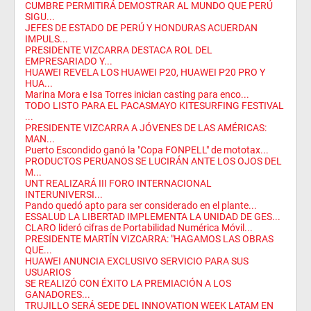
CUMBRE PERMITIRÁ DEMOSTRAR AL MUNDO QUE PERÚ
SIGU...
JEFES DE ESTADO DE PERÚ Y HONDURAS ACUERDAN
IMPULS...
PRESIDENTE VIZCARRA DESTACA ROL DEL
EMPRESARIADO Y...
HUAWEI REVELA LOS HUAWEI P20, HUAWEI P20 PRO Y
HUA...
Marina Mora e Isa Torres inician casting para enco...
TODO LISTO PARA EL PACASMAYO KITESURFING FESTIVAL
...
PRESIDENTE VIZCARRA A JÓVENES DE LAS AMÉRICAS:
MAN...
Puerto Escondido ganó la "Copa FONPELL" de mototax...
PRODUCTOS PERUANOS SE LUCIRÁN ANTE LOS OJOS DEL
M...
UNT REALIZARÁ III FORO INTERNACIONAL
INTERUNIVERSI...
Pando quedó apto para ser considerado en el plante...
ESSALUD LA LIBERTAD IMPLEMENTA LA UNIDAD DE GES...
CLARO lideró cifras de Portabilidad Numérica Móvil...
PRESIDENTE MARTÍN VIZCARRA: "HAGAMOS LAS OBRAS
QUE...
HUAWEI ANUNCIA EXCLUSIVO SERVICIO PARA SUS
USUARIOS
SE REALIZÓ CON ÉXITO LA PREMIACIÓN A LOS
GANADORES...
TRUJILLO SERÁ SEDE DEL INNOVATION WEEK LATAM EN