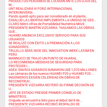
PRODUCTOS PERUANOS SE LUCIRÁN ANTE LOS OJOS DEL
M...
UNT REALIZARÁ III FORO INTERNACIONAL
INTERUNIVERSI...
Pando quedó apto para ser considerado en el plante...
ESSALUD LA LIBERTAD IMPLEMENTA LA UNIDAD DE GES...
CLARO lideró cifras de Portabilidad Numérica Móvil...
PRESIDENTE MARTÍN VIZCARRA: "HAGAMOS LAS OBRAS
QUE...
HUAWEI ANUNCIA EXCLUSIVO SERVICIO PARA SUS
USUARIOS
SE REALIZÓ CON ÉXITO LA PREMIACIÓN A LOS
GANADORES...
TRUJILLO SERÁ SEDE DEL INNOVATION WEEK LATAM EN
PERÚ
MANNUCCI SE TRAJO UN PUNTO DE HUARAL
LG RECOMIENDA MEDIDAS DE SEGURIDAD PARA
PROTEGER I...
ADEX: ENVÍOS AGRARIOS SUMARON US$ 1,070 MILLONES
Las cámaras de los nuevos HUAWEI P20 y HUAWEI P20 ...
INGENIEROS EXIGEN CELERIDAD EN OBRAS DE
RECONSTRUC...
PRESIDENTE VIZCARRA REITERÓ SU FIRME DECISIÓN DE
U...
JEFE DE ESTADO PRESIDE PRIMER CONSEJO DE
MINISTROS...
Orejuela se encuentra listo para el debut del 8 de...
PRESIDENTE VIZCARRA RECIBIÓ RESPALDO DE