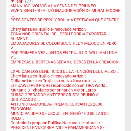
▼
abril
(77)
MANNUCCI VOLVIÓ A LA SENDA DEL TRIUNFO
VIVE Y SIENTE REALIZÓ INAUGURACIÓN DE MURAL MOCHE
...
PRESIDENTES DE PERÚ Y BOLIVIA DESTACAN QUE CENTRO
...
Chery lanza en Trujillo el renovado Arrizo 3
ZONA NOR ORIENTAL DEL PERÚ PODRÍA EXPORTAR
ALIMENT...
EMBAJADORES DE COLOMBIA, CHILE Y MÉXICO EN PERÚ
V...
POR PRIMERA VEZ JUNTOS EN TRUJILLO: WILLIAM LUNA
Y...
EMPRESAS LIBERTEÑAS SERÁN LÍDERES EN LA CREACIÓN
...
EXPLICAN LOS BENEFICIOS DE LA FUNCIÓN DEL LIVE ZO...
Chery lanza en Trujillo el renovado Arrizo 3
Oriflame lanza en Trujillo su nueva línea exclusiv...
El HUAWEI P20 Pro es reconocido con un TIPA World ...
Multan a 31 choferes por orinar en Víctor Larco
CURSO OPERADOR ANTITERRORISTA REUNIÓ A
DESTACADOS ...
ANTONIO GAMONEDA, PREMIO CERVANTES 2006,
EMOCIONA ...
MUNICIPALIDAD DE USQUIL ENTREGÓ 100 SILLAS DE
RUED...
Contraloría propone Política Nacional de Infraestr...
PRESIDENTE VIZCARRA: VILLA PANAMERICANA SE