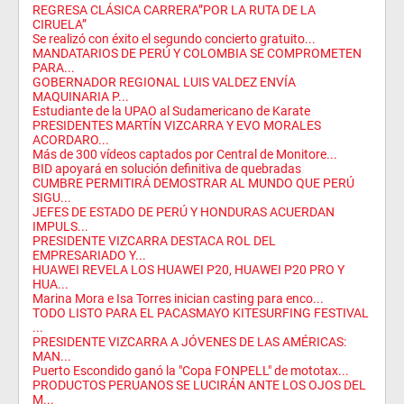
REGRESA CLÁSICA CARRERA”POR LA RUTA DE LA
CIRUELA”
Se realizó con éxito el segundo concierto gratuito...
MANDATARIOS DE PERÚ Y COLOMBIA SE COMPROMETEN
PARA...
GOBERNADOR REGIONAL LUIS VALDEZ ENVÍA
MAQUINARIA P...
Estudiante de la UPAO al Sudamericano de Karate
PRESIDENTES MARTÍN VIZCARRA Y EVO MORALES
ACORDARO...
Más de 300 vídeos captados por Central de Monitore...
BID apoyará en solución definitiva de quebradas
CUMBRE PERMITIRÁ DEMOSTRAR AL MUNDO QUE PERÚ
SIGU...
JEFES DE ESTADO DE PERÚ Y HONDURAS ACUERDAN
IMPULS...
PRESIDENTE VIZCARRA DESTACA ROL DEL
EMPRESARIADO Y...
HUAWEI REVELA LOS HUAWEI P20, HUAWEI P20 PRO Y
HUA...
Marina Mora e Isa Torres inician casting para enco...
TODO LISTO PARA EL PACASMAYO KITESURFING FESTIVAL
...
PRESIDENTE VIZCARRA A JÓVENES DE LAS AMÉRICAS:
MAN...
Puerto Escondido ganó la "Copa FONPELL" de mototax...
PRODUCTOS PERUANOS SE LUCIRÁN ANTE LOS OJOS DEL
M...