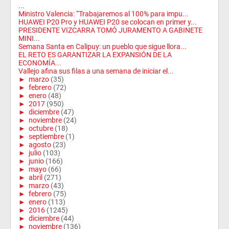
...
Ministro Valencia: “Trabajaremos al 100% para impu...
HUAWEI P20 Pro y HUAWEI P20 se colocan en primer y...
PRESIDENTE VIZCARRA TOMÓ JURAMENTO A GABINETE
MINI...
Semana Santa en Calipuy: un pueblo que sigue llora...
EL RETO ES GARANTIZAR LA EXPANSIÓN DE LA
ECONOMÍA...
Vallejo afina sus filas a una semana de iniciar el...
►
marzo
(35)
►
febrero
(72)
►
enero
(48)
►
2017
(950)
►
diciembre
(47)
►
noviembre
(24)
►
octubre
(18)
►
septiembre
(1)
►
agosto
(23)
►
julio
(103)
►
junio
(166)
►
mayo
(66)
►
abril
(271)
►
marzo
(43)
►
febrero
(75)
►
enero
(113)
►
2016
(1245)
►
diciembre
(44)
►
noviembre
(136)