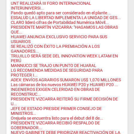
UNT REALIZARÁ III FORO INTERNACIONAL
INTERUNIVERSI...
Pando quedó apto para ser considerado en el plante...
ESSALUD LA LIBERTAD IMPLEMENTA LA UNIDAD DE GES...
CLARO lideró cifras de Portabilidad Numérica Móvil...
PRESIDENTE MARTÍN VIZCARRA: "HAGAMOS LAS OBRAS
QUE...
HUAWEI ANUNCIA EXCLUSIVO SERVICIO PARA SUS
USUARIOS
SE REALIZÓ CON ÉXITO LA PREMIACIÓN A LOS
GANADORES...
TRUJILLO SERÁ SEDE DEL INNOVATION WEEK LATAM EN
PERÚ
MANNUCCI SE TRAJO UN PUNTO DE HUARAL
LG RECOMIENDA MEDIDAS DE SEGURIDAD PARA
PROTEGER I...
ADEX: ENVÍOS AGRARIOS SUMARON US$ 1,070 MILLONES
Las cámaras de los nuevos HUAWEI P20 y HUAWEI P20 ...
INGENIEROS EXIGEN CELERIDAD EN OBRAS DE
RECONSTRUC...
PRESIDENTE VIZCARRA REITERÓ SU FIRME DECISIÓN DE
U...
JEFE DE ESTADO PRESIDE PRIMER CONSEJO DE
MINISTROS...
Orejuela se encuentra listo para el debut del 8 de...
PRESIDENTE VIZCARRA RECIBIÓ RESPALDO DE
GOBERNADOR...
NUEVO GABINETE DEBE PRIORIZAR REACTIVACIÓN DE LA