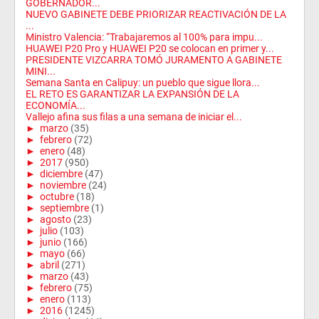
GOBERNADOR...
NUEVO GABINETE DEBE PRIORIZAR REACTIVACIÓN DE LA
...
Ministro Valencia: “Trabajaremos al 100% para impu...
HUAWEI P20 Pro y HUAWEI P20 se colocan en primer y...
PRESIDENTE VIZCARRA TOMÓ JURAMENTO A GABINETE
MINI...
Semana Santa en Calipuy: un pueblo que sigue llora...
EL RETO ES GARANTIZAR LA EXPANSIÓN DE LA
ECONOMÍA...
Vallejo afina sus filas a una semana de iniciar el...
►
marzo
(35)
►
febrero
(72)
►
enero
(48)
►
2017
(950)
►
diciembre
(47)
►
noviembre
(24)
►
octubre
(18)
►
septiembre
(1)
►
agosto
(23)
►
julio
(103)
►
junio
(166)
►
mayo
(66)
►
abril
(271)
►
marzo
(43)
►
febrero
(75)
►
enero
(113)
►
2016
(1245)