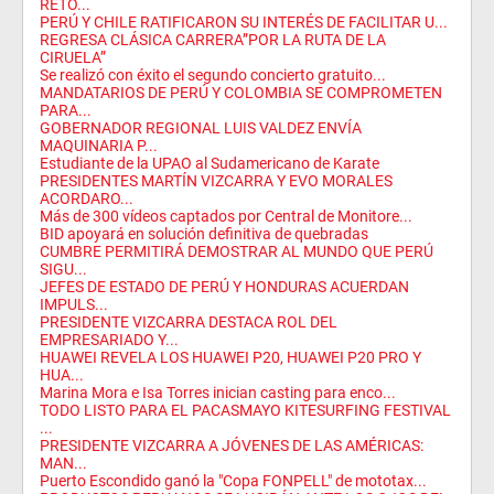
RETÓ...
PERÚ Y CHILE RATIFICARON SU INTERÉS DE FACILITAR U...
REGRESA CLÁSICA CARRERA”POR LA RUTA DE LA
CIRUELA”
Se realizó con éxito el segundo concierto gratuito...
MANDATARIOS DE PERÚ Y COLOMBIA SE COMPROMETEN
PARA...
GOBERNADOR REGIONAL LUIS VALDEZ ENVÍA
MAQUINARIA P...
Estudiante de la UPAO al Sudamericano de Karate
PRESIDENTES MARTÍN VIZCARRA Y EVO MORALES
ACORDARO...
Más de 300 vídeos captados por Central de Monitore...
BID apoyará en solución definitiva de quebradas
CUMBRE PERMITIRÁ DEMOSTRAR AL MUNDO QUE PERÚ
SIGU...
JEFES DE ESTADO DE PERÚ Y HONDURAS ACUERDAN
IMPULS...
PRESIDENTE VIZCARRA DESTACA ROL DEL
EMPRESARIADO Y...
HUAWEI REVELA LOS HUAWEI P20, HUAWEI P20 PRO Y
HUA...
Marina Mora e Isa Torres inician casting para enco...
TODO LISTO PARA EL PACASMAYO KITESURFING FESTIVAL
...
PRESIDENTE VIZCARRA A JÓVENES DE LAS AMÉRICAS:
MAN...
Puerto Escondido ganó la "Copa FONPELL" de mototax...