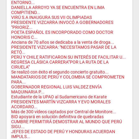
ENTORNO...
DANIELLA ARROYO YA SE ENCUENTRA EN LIMA
COMPITIEND...
VIRÚ S.A INAUGURA SUS VII OLIMPIADAS
PRESIDENTE VIZCARRA INVOCÓ A GOBERNADORES
"PRIORIZ...
POETA ESPAÑOL ES INCORPORADO COMO DOCTOR
HONORIS C...
Anciana de 70 años se dedicaba a la venta de droga...
PRESIDENTE VIZCARRA: "NECESITAMOS PASAR DE LA
RETÓ...
PERÚ Y CHILE RATIFICARON SU INTERÉS DE FACILITAR U...
REGRESA CLÁSICA CARRERA”POR LA RUTA DE LA
CIRUELA”
Se realizó con éxito el segundo concierto gratuito...
MANDATARIOS DE PERÚ Y COLOMBIA SE COMPROMETEN
PARA...
GOBERNADOR REGIONAL LUIS VALDEZ ENVÍA
MAQUINARIA P...
Estudiante de la UPAO al Sudamericano de Karate
PRESIDENTES MARTÍN VIZCARRA Y EVO MORALES
ACORDARO...
Más de 300 vídeos captados por Central de Monitore...
BID apoyará en solución definitiva de quebradas
CUMBRE PERMITIRÁ DEMOSTRAR AL MUNDO QUE PERÚ
SIGU...
JEFES DE ESTADO DE PERÚ Y HONDURAS ACUERDAN
IMPULS...