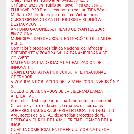
Chery lanza en Trujillo el renovado Arrizo 3
Oriflame lanza en Trujillo su nueva línea exclusiv...
El HUAWEI P20 Pro es reconocido con un TIPA World ...
Multan a 31 choferes por orinar en Víctor Larco
CURSO OPERADOR ANTITERRORISTA REUNIÓ A
DESTACADOS ...
ANTONIO GAMONEDA, PREMIO CERVANTES 2006,
EMOCIONA ...
MUNICIPALIDAD DE USQUIL ENTREGÓ 100 SILLAS DE
RUED...
Contraloría propone Política Nacional de Infraestr...
PRESIDENTE VIZCARRA: VILLA PANAMERICANA SE
CONVERT...
MAITE VIZCARRA DESTACA LA REALIZACIÓN DEL
INNOVATI...
GRAN EXPECTATIVA POR CURSO INTERNACIONAL
OPERADOR ...
VIZCARRA A POBLACIÓN DEL VRAEM: "CON INVERSIÓN Y
S...
COLEGIO DE ABOGADOS DE LA LIBERTAD LANZA
APLICATIV...
Aprende a desbloquear tu smartphone con reconocimi...
Cinemark y el ciclo de cine alternativo en sus salas
SURPRICE INAUGURA SU PRIMER LOCAL EN TRUJILLO
Arquitectos de la UPAO desarrollan prototipo de vi...
DESTACAN EL ROL DE LA MUJER EN EL CAMPO DE LA
INGE...
GUERRA COMERCIAL ENTRE EE.UU. Y CHINA PUEDE