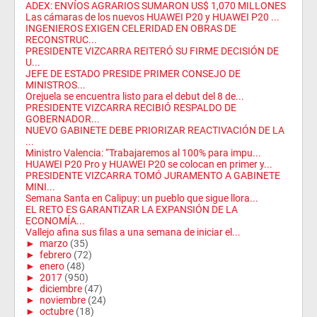
ADEX: ENVÍOS AGRARIOS SUMARON US$ 1,070 MILLONES
Las cámaras de los nuevos HUAWEI P20 y HUAWEI P20 ...
INGENIEROS EXIGEN CELERIDAD EN OBRAS DE
RECONSTRUC...
PRESIDENTE VIZCARRA REITERÓ SU FIRME DECISIÓN DE
U...
JEFE DE ESTADO PRESIDE PRIMER CONSEJO DE
MINISTROS...
Orejuela se encuentra listo para el debut del 8 de...
PRESIDENTE VIZCARRA RECIBIÓ RESPALDO DE
GOBERNADOR...
NUEVO GABINETE DEBE PRIORIZAR REACTIVACIÓN DE LA
...
Ministro Valencia: “Trabajaremos al 100% para impu...
HUAWEI P20 Pro y HUAWEI P20 se colocan en primer y...
PRESIDENTE VIZCARRA TOMÓ JURAMENTO A GABINETE
MINI...
Semana Santa en Calipuy: un pueblo que sigue llora...
EL RETO ES GARANTIZAR LA EXPANSIÓN DE LA
ECONOMÍA...
Vallejo afina sus filas a una semana de iniciar el...
►
marzo
(35)
►
febrero
(72)
►
enero
(48)
►
2017
(950)
►
diciembre
(47)
►
noviembre
(24)
►
octubre
(18)