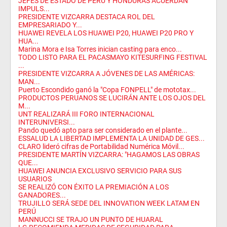
JEFES DE ESTADO DE PERÚ Y HONDURAS ACUERDAN
IMPULS...
PRESIDENTE VIZCARRA DESTACA ROL DEL
EMPRESARIADO Y...
HUAWEI REVELA LOS HUAWEI P20, HUAWEI P20 PRO Y
HUA...
Marina Mora e Isa Torres inician casting para enco...
TODO LISTO PARA EL PACASMAYO KITESURFING FESTIVAL
...
PRESIDENTE VIZCARRA A JÓVENES DE LAS AMÉRICAS:
MAN...
Puerto Escondido ganó la "Copa FONPELL" de mototax...
PRODUCTOS PERUANOS SE LUCIRÁN ANTE LOS OJOS DEL
M...
UNT REALIZARÁ III FORO INTERNACIONAL
INTERUNIVERSI...
Pando quedó apto para ser considerado en el plante...
ESSALUD LA LIBERTAD IMPLEMENTA LA UNIDAD DE GES...
CLARO lideró cifras de Portabilidad Numérica Móvil...
PRESIDENTE MARTÍN VIZCARRA: "HAGAMOS LAS OBRAS
QUE...
HUAWEI ANUNCIA EXCLUSIVO SERVICIO PARA SUS
USUARIOS
SE REALIZÓ CON ÉXITO LA PREMIACIÓN A LOS
GANADORES...
TRUJILLO SERÁ SEDE DEL INNOVATION WEEK LATAM EN
PERÚ
MANNUCCI SE TRAJO UN PUNTO DE HUARAL