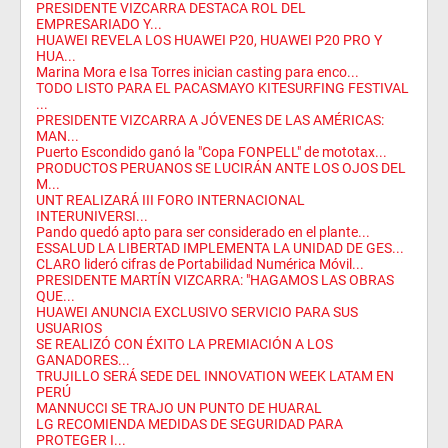
PRESIDENTE VIZCARRA DESTACA ROL DEL
EMPRESARIADO Y...
HUAWEI REVELA LOS HUAWEI P20, HUAWEI P20 PRO Y
HUA...
Marina Mora e Isa Torres inician casting para enco...
TODO LISTO PARA EL PACASMAYO KITESURFING FESTIVAL
...
PRESIDENTE VIZCARRA A JÓVENES DE LAS AMÉRICAS:
MAN...
Puerto Escondido ganó la "Copa FONPELL" de mototax...
PRODUCTOS PERUANOS SE LUCIRÁN ANTE LOS OJOS DEL
M...
UNT REALIZARÁ III FORO INTERNACIONAL
INTERUNIVERSI...
Pando quedó apto para ser considerado en el plante...
ESSALUD LA LIBERTAD IMPLEMENTA LA UNIDAD DE GES...
CLARO lideró cifras de Portabilidad Numérica Móvil...
PRESIDENTE MARTÍN VIZCARRA: "HAGAMOS LAS OBRAS
QUE...
HUAWEI ANUNCIA EXCLUSIVO SERVICIO PARA SUS
USUARIOS
SE REALIZÓ CON ÉXITO LA PREMIACIÓN A LOS
GANADORES...
TRUJILLO SERÁ SEDE DEL INNOVATION WEEK LATAM EN
PERÚ
MANNUCCI SE TRAJO UN PUNTO DE HUARAL
LG RECOMIENDA MEDIDAS DE SEGURIDAD PARA
PROTEGER I...