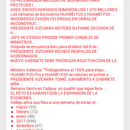
LG RECOMIENDA MEDIDAS DE SEGURIDAD PARA
PROTEGER I...
ADEX: ENVÍOS AGRARIOS SUMARON US$ 1,070 MILLONES
Las cámaras de los nuevos HUAWEI P20 y HUAWEI P20 ...
INGENIEROS EXIGEN CELERIDAD EN OBRAS DE
RECONSTRUC...
PRESIDENTE VIZCARRA REITERÓ SU FIRME DECISIÓN DE
U...
JEFE DE ESTADO PRESIDE PRIMER CONSEJO DE
MINISTROS...
Orejuela se encuentra listo para el debut del 8 de...
PRESIDENTE VIZCARRA RECIBIÓ RESPALDO DE
GOBERNADOR...
NUEVO GABINETE DEBE PRIORIZAR REACTIVACIÓN DE LA
...
Ministro Valencia: “Trabajaremos al 100% para impu...
HUAWEI P20 Pro y HUAWEI P20 se colocan en primer y...
PRESIDENTE VIZCARRA TOMÓ JURAMENTO A GABINETE
MINI...
Semana Santa en Calipuy: un pueblo que sigue llora...
EL RETO ES GARANTIZAR LA EXPANSIÓN DE LA
ECONOMÍA...
Vallejo afina sus filas a una semana de iniciar el...
►
marzo
(35)
►
febrero
(72)
►
enero
(48)
►
2017
(950)
►
diciembre
(47)