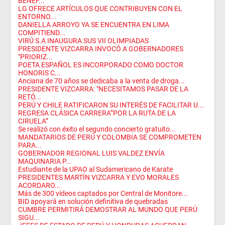
BENEF...
LG OFRECE ARTÍCULOS QUE CONTRIBUYEN CON EL
ENTORNO...
DANIELLA ARROYO YA SE ENCUENTRA EN LIMA
COMPITIEND...
VIRÚ S.A INAUGURA SUS VII OLIMPIADAS
PRESIDENTE VIZCARRA INVOCÓ A GOBERNADORES
"PRIORIZ...
POETA ESPAÑOL ES INCORPORADO COMO DOCTOR
HONORIS C...
Anciana de 70 años se dedicaba a la venta de droga...
PRESIDENTE VIZCARRA: "NECESITAMOS PASAR DE LA
RETÓ...
PERÚ Y CHILE RATIFICARON SU INTERÉS DE FACILITAR U...
REGRESA CLÁSICA CARRERA”POR LA RUTA DE LA
CIRUELA”
Se realizó con éxito el segundo concierto gratuito...
MANDATARIOS DE PERÚ Y COLOMBIA SE COMPROMETEN
PARA...
GOBERNADOR REGIONAL LUIS VALDEZ ENVÍA
MAQUINARIA P...
Estudiante de la UPAO al Sudamericano de Karate
PRESIDENTES MARTÍN VIZCARRA Y EVO MORALES
ACORDARO...
Más de 300 vídeos captados por Central de Monitore...
BID apoyará en solución definitiva de quebradas
CUMBRE PERMITIRÁ DEMOSTRAR AL MUNDO QUE PERÚ
SIGU...