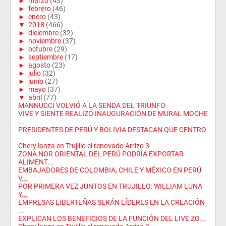
►
marzo
(43)
►
febrero
(46)
►
enero
(43)
▼
2018
(466)
►
diciembre
(32)
►
noviembre
(37)
►
octubre
(29)
►
septiembre
(17)
►
agosto
(23)
►
julio
(32)
►
junio
(27)
►
mayo
(37)
▼
abril
(77)
MANNUCCI VOLVIÓ A LA SENDA DEL TRIUNFO
VIVE Y SIENTE REALIZÓ INAUGURACIÓN DE MURAL MOCHE
...
PRESIDENTES DE PERÚ Y BOLIVIA DESTACAN QUE CENTRO
...
Chery lanza en Trujillo el renovado Arrizo 3
ZONA NOR ORIENTAL DEL PERÚ PODRÍA EXPORTAR
ALIMENT...
EMBAJADORES DE COLOMBIA, CHILE Y MÉXICO EN PERÚ
V...
POR PRIMERA VEZ JUNTOS EN TRUJILLO: WILLIAM LUNA
Y...
EMPRESAS LIBERTEÑAS SERÁN LÍDERES EN LA CREACIÓN
...
EXPLICAN LOS BENEFICIOS DE LA FUNCIÓN DEL LIVE ZO...