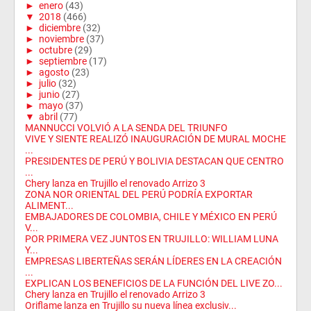
►
enero
(43)
▼
2018
(466)
►
diciembre
(32)
►
noviembre
(37)
►
octubre
(29)
►
septiembre
(17)
►
agosto
(23)
►
julio
(32)
►
junio
(27)
►
mayo
(37)
▼
abril
(77)
MANNUCCI VOLVIÓ A LA SENDA DEL TRIUNFO
VIVE Y SIENTE REALIZÓ INAUGURACIÓN DE MURAL MOCHE
...
PRESIDENTES DE PERÚ Y BOLIVIA DESTACAN QUE CENTRO
...
Chery lanza en Trujillo el renovado Arrizo 3
ZONA NOR ORIENTAL DEL PERÚ PODRÍA EXPORTAR
ALIMENT...
EMBAJADORES DE COLOMBIA, CHILE Y MÉXICO EN PERÚ
V...
POR PRIMERA VEZ JUNTOS EN TRUJILLO: WILLIAM LUNA
Y...
EMPRESAS LIBERTEÑAS SERÁN LÍDERES EN LA CREACIÓN
...
EXPLICAN LOS BENEFICIOS DE LA FUNCIÓN DEL LIVE ZO...
Chery lanza en Trujillo el renovado Arrizo 3
Oriflame lanza en Trujillo su nueva línea exclusiv...