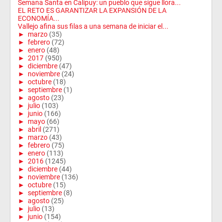
Semana Santa en Calipuy: un pueblo que sigue llora...
EL RETO ES GARANTIZAR LA EXPANSIÓN DE LA
ECONOMÍA...
Vallejo afina sus filas a una semana de iniciar el...
►
marzo
(35)
►
febrero
(72)
►
enero
(48)
►
2017
(950)
►
diciembre
(47)
►
noviembre
(24)
►
octubre
(18)
►
septiembre
(1)
►
agosto
(23)
►
julio
(103)
►
junio
(166)
►
mayo
(66)
►
abril
(271)
►
marzo
(43)
►
febrero
(75)
►
enero
(113)
►
2016
(1245)
►
diciembre
(44)
►
noviembre
(136)
►
octubre
(15)
►
septiembre
(8)
►
agosto
(25)
►
julio
(13)
►
junio
(154)