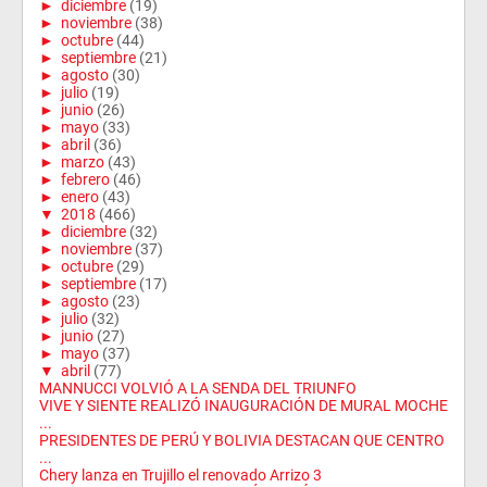
►
diciembre
(19)
►
noviembre
(38)
►
octubre
(44)
►
septiembre
(21)
►
agosto
(30)
►
julio
(19)
►
junio
(26)
►
mayo
(33)
►
abril
(36)
►
marzo
(43)
►
febrero
(46)
►
enero
(43)
▼
2018
(466)
►
diciembre
(32)
►
noviembre
(37)
►
octubre
(29)
►
septiembre
(17)
►
agosto
(23)
►
julio
(32)
►
junio
(27)
►
mayo
(37)
▼
abril
(77)
MANNUCCI VOLVIÓ A LA SENDA DEL TRIUNFO
VIVE Y SIENTE REALIZÓ INAUGURACIÓN DE MURAL MOCHE
...
PRESIDENTES DE PERÚ Y BOLIVIA DESTACAN QUE CENTRO
...
Chery lanza en Trujillo el renovado Arrizo 3