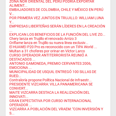
ZONA NOR ORIENTAL DEL PERÚ PODRÍA EXPORTAR
ALIMENT...
EMBAJADORES DE COLOMBIA, CHILE Y MÉXICO EN PERÚ
V...
POR PRIMERA VEZ JUNTOS EN TRUJILLO: WILLIAM LUNA
Y...
EMPRESAS LIBERTEÑAS SERÁN LÍDERES EN LA CREACIÓN
...
EXPLICAN LOS BENEFICIOS DE LA FUNCIÓN DEL LIVE ZO...
Chery lanza en Trujillo el renovado Arrizo 3
Oriflame lanza en Trujillo su nueva línea exclusiv...
El HUAWEI P20 Pro es reconocido con un TIPA World ...
Multan a 31 choferes por orinar en Víctor Larco
CURSO OPERADOR ANTITERRORISTA REUNIÓ A
DESTACADOS ...
ANTONIO GAMONEDA, PREMIO CERVANTES 2006,
EMOCIONA ...
MUNICIPALIDAD DE USQUIL ENTREGÓ 100 SILLAS DE
RUED...
Contraloría propone Política Nacional de Infraestr...
PRESIDENTE VIZCARRA: VILLA PANAMERICANA SE
CONVERT...
MAITE VIZCARRA DESTACA LA REALIZACIÓN DEL
INNOVATI...
GRAN EXPECTATIVA POR CURSO INTERNACIONAL
OPERADOR ...
VIZCARRA A POBLACIÓN DEL VRAEM: "CON INVERSIÓN Y
S...