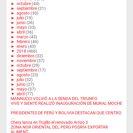
►
octubre
(44)
►
septiembre
(21)
►
agosto
(30)
►
julio
(19)
►
junio
(26)
►
mayo
(33)
►
abril
(36)
►
marzo
(43)
►
febrero
(46)
►
enero
(43)
▼
2018
(466)
►
diciembre
(32)
►
noviembre
(37)
►
octubre
(29)
►
septiembre
(17)
►
agosto
(23)
►
julio
(32)
►
junio
(27)
►
mayo
(37)
▼
abril
(77)
MANNUCCI VOLVIÓ A LA SENDA DEL TRIUNFO
VIVE Y SIENTE REALIZÓ INAUGURACIÓN DE MURAL MOCHE
...
PRESIDENTES DE PERÚ Y BOLIVIA DESTACAN QUE CENTRO
...
Chery lanza en Trujillo el renovado Arrizo 3
ZONA NOR ORIENTAL DEL PERÚ PODRÍA EXPORTAR
ALIMENT...