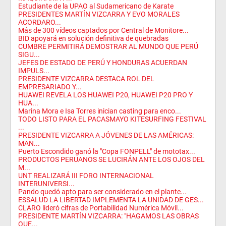
Estudiante de la UPAO al Sudamericano de Karate
PRESIDENTES MARTÍN VIZCARRA Y EVO MORALES
ACORDARO...
Más de 300 vídeos captados por Central de Monitore...
BID apoyará en solución definitiva de quebradas
CUMBRE PERMITIRÁ DEMOSTRAR AL MUNDO QUE PERÚ
SIGU...
JEFES DE ESTADO DE PERÚ Y HONDURAS ACUERDAN
IMPULS...
PRESIDENTE VIZCARRA DESTACA ROL DEL
EMPRESARIADO Y...
HUAWEI REVELA LOS HUAWEI P20, HUAWEI P20 PRO Y
HUA...
Marina Mora e Isa Torres inician casting para enco...
TODO LISTO PARA EL PACASMAYO KITESURFING FESTIVAL
...
PRESIDENTE VIZCARRA A JÓVENES DE LAS AMÉRICAS:
MAN...
Puerto Escondido ganó la "Copa FONPELL" de mototax...
PRODUCTOS PERUANOS SE LUCIRÁN ANTE LOS OJOS DEL
M...
UNT REALIZARÁ III FORO INTERNACIONAL
INTERUNIVERSI...
Pando quedó apto para ser considerado en el plante...
ESSALUD LA LIBERTAD IMPLEMENTA LA UNIDAD DE GES...
CLARO lideró cifras de Portabilidad Numérica Móvil...
PRESIDENTE MARTÍN VIZCARRA: "HAGAMOS LAS OBRAS
QUE...