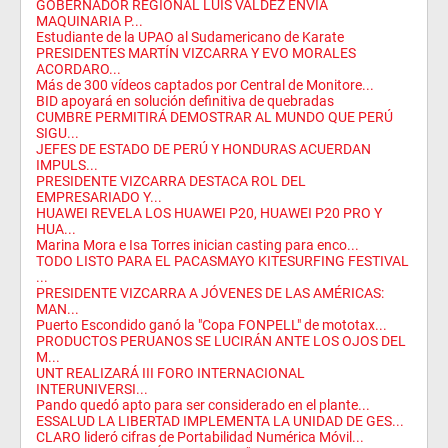
GOBERNADOR REGIONAL LUIS VALDEZ ENVÍA
MAQUINARIA P...
Estudiante de la UPAO al Sudamericano de Karate
PRESIDENTES MARTÍN VIZCARRA Y EVO MORALES
ACORDARO...
Más de 300 vídeos captados por Central de Monitore...
BID apoyará en solución definitiva de quebradas
CUMBRE PERMITIRÁ DEMOSTRAR AL MUNDO QUE PERÚ
SIGU...
JEFES DE ESTADO DE PERÚ Y HONDURAS ACUERDAN
IMPULS...
PRESIDENTE VIZCARRA DESTACA ROL DEL
EMPRESARIADO Y...
HUAWEI REVELA LOS HUAWEI P20, HUAWEI P20 PRO Y
HUA...
Marina Mora e Isa Torres inician casting para enco...
TODO LISTO PARA EL PACASMAYO KITESURFING FESTIVAL
...
PRESIDENTE VIZCARRA A JÓVENES DE LAS AMÉRICAS:
MAN...
Puerto Escondido ganó la "Copa FONPELL" de mototax...
PRODUCTOS PERUANOS SE LUCIRÁN ANTE LOS OJOS DEL
M...
UNT REALIZARÁ III FORO INTERNACIONAL
INTERUNIVERSI...
Pando quedó apto para ser considerado en el plante...
ESSALUD LA LIBERTAD IMPLEMENTA LA UNIDAD DE GES...
CLARO lideró cifras de Portabilidad Numérica Móvil...