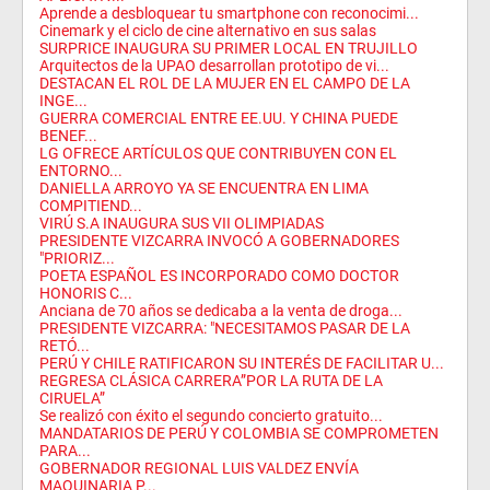
Aprende a desbloquear tu smartphone con reconocimi...
Cinemark y el ciclo de cine alternativo en sus salas
SURPRICE INAUGURA SU PRIMER LOCAL EN TRUJILLO
Arquitectos de la UPAO desarrollan prototipo de vi...
DESTACAN EL ROL DE LA MUJER EN EL CAMPO DE LA
INGE...
GUERRA COMERCIAL ENTRE EE.UU. Y CHINA PUEDE
BENEF...
LG OFRECE ARTÍCULOS QUE CONTRIBUYEN CON EL
ENTORNO...
DANIELLA ARROYO YA SE ENCUENTRA EN LIMA
COMPITIEND...
VIRÚ S.A INAUGURA SUS VII OLIMPIADAS
PRESIDENTE VIZCARRA INVOCÓ A GOBERNADORES
"PRIORIZ...
POETA ESPAÑOL ES INCORPORADO COMO DOCTOR
HONORIS C...
Anciana de 70 años se dedicaba a la venta de droga...
PRESIDENTE VIZCARRA: "NECESITAMOS PASAR DE LA
RETÓ...
PERÚ Y CHILE RATIFICARON SU INTERÉS DE FACILITAR U...
REGRESA CLÁSICA CARRERA”POR LA RUTA DE LA
CIRUELA”
Se realizó con éxito el segundo concierto gratuito...
MANDATARIOS DE PERÚ Y COLOMBIA SE COMPROMETEN
PARA...
GOBERNADOR REGIONAL LUIS VALDEZ ENVÍA
MAQUINARIA P...