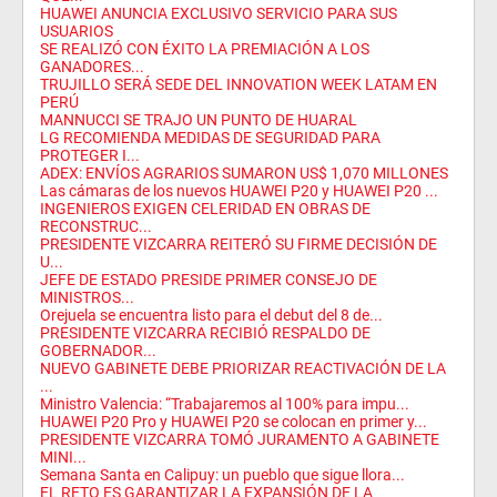
HUAWEI ANUNCIA EXCLUSIVO SERVICIO PARA SUS
USUARIOS
SE REALIZÓ CON ÉXITO LA PREMIACIÓN A LOS
GANADORES...
TRUJILLO SERÁ SEDE DEL INNOVATION WEEK LATAM EN
PERÚ
MANNUCCI SE TRAJO UN PUNTO DE HUARAL
LG RECOMIENDA MEDIDAS DE SEGURIDAD PARA
PROTEGER I...
ADEX: ENVÍOS AGRARIOS SUMARON US$ 1,070 MILLONES
Las cámaras de los nuevos HUAWEI P20 y HUAWEI P20 ...
INGENIEROS EXIGEN CELERIDAD EN OBRAS DE
RECONSTRUC...
PRESIDENTE VIZCARRA REITERÓ SU FIRME DECISIÓN DE
U...
JEFE DE ESTADO PRESIDE PRIMER CONSEJO DE
MINISTROS...
Orejuela se encuentra listo para el debut del 8 de...
PRESIDENTE VIZCARRA RECIBIÓ RESPALDO DE
GOBERNADOR...
NUEVO GABINETE DEBE PRIORIZAR REACTIVACIÓN DE LA
...
Ministro Valencia: “Trabajaremos al 100% para impu...
HUAWEI P20 Pro y HUAWEI P20 se colocan en primer y...
PRESIDENTE VIZCARRA TOMÓ JURAMENTO A GABINETE
MINI...
Semana Santa en Calipuy: un pueblo que sigue llora...
EL RETO ES GARANTIZAR LA EXPANSIÓN DE LA