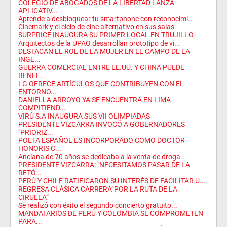
COLEGIO DE ABOGADOS DE LA LIBERTAD LANZA
APLICATIV...
Aprende a desbloquear tu smartphone con reconocimi...
Cinemark y el ciclo de cine alternativo en sus salas
SURPRICE INAUGURA SU PRIMER LOCAL EN TRUJILLO
Arquitectos de la UPAO desarrollan prototipo de vi...
DESTACAN EL ROL DE LA MUJER EN EL CAMPO DE LA
INGE...
GUERRA COMERCIAL ENTRE EE.UU. Y CHINA PUEDE
BENEF...
LG OFRECE ARTÍCULOS QUE CONTRIBUYEN CON EL
ENTORNO...
DANIELLA ARROYO YA SE ENCUENTRA EN LIMA
COMPITIEND...
VIRÚ S.A INAUGURA SUS VII OLIMPIADAS
PRESIDENTE VIZCARRA INVOCÓ A GOBERNADORES
"PRIORIZ...
POETA ESPAÑOL ES INCORPORADO COMO DOCTOR
HONORIS C...
Anciana de 70 años se dedicaba a la venta de droga...
PRESIDENTE VIZCARRA: "NECESITAMOS PASAR DE LA
RETÓ...
PERÚ Y CHILE RATIFICARON SU INTERÉS DE FACILITAR U...
REGRESA CLÁSICA CARRERA”POR LA RUTA DE LA
CIRUELA”
Se realizó con éxito el segundo concierto gratuito...
MANDATARIOS DE PERÚ Y COLOMBIA SE COMPROMETEN
PARA...