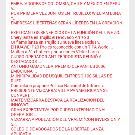
EMBAJADORES DE COLOMBIA, CHILE Y MÉXICO EN PERÚ
V...
POR PRIMERA VEZ JUNTOS EN TRUJILLO: WILLIAM LUNA
Y...
EMPRESAS LIBERTEÑAS SERÁN LÍDERES EN LA CREACIÓN
...
EXPLICAN LOS BENEFICIOS DE LA FUNCIÓN DEL LIVE ZO...
Chery lanza en Trujillo el renovado Arrizo 3
Oriflame lanza en Trujillo su nueva línea exclusiv...
El HUAWEI P20 Pro es reconocido con un TIPA World ...
Multan a 31 choferes por orinar en Víctor Larco
CURSO OPERADOR ANTITERRORISTA REUNIÓ A
DESTACADOS ...
ANTONIO GAMONEDA, PREMIO CERVANTES 2006,
EMOCIONA ...
MUNICIPALIDAD DE USQUIL ENTREGÓ 100 SILLAS DE
RUED...
Contraloría propone Política Nacional de Infraestr...
PRESIDENTE VIZCARRA: VILLA PANAMERICANA SE
CONVERT...
MAITE VIZCARRA DESTACA LA REALIZACIÓN DEL
INNOVATI...
GRAN EXPECTATIVA POR CURSO INTERNACIONAL
OPERADOR ...
VIZCARRA A POBLACIÓN DEL VRAEM: "CON INVERSIÓN Y
S...
COLEGIO DE ABOGADOS DE LA LIBERTAD LANZA
APLICATIV...