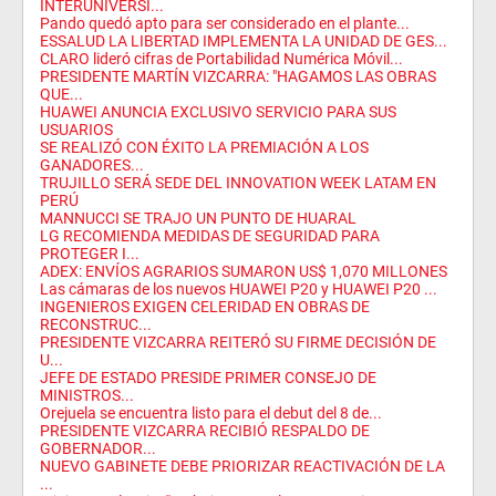
INTERUNIVERSI...
Pando quedó apto para ser considerado en el plante...
ESSALUD LA LIBERTAD IMPLEMENTA LA UNIDAD DE GES...
CLARO lideró cifras de Portabilidad Numérica Móvil...
PRESIDENTE MARTÍN VIZCARRA: "HAGAMOS LAS OBRAS
QUE...
HUAWEI ANUNCIA EXCLUSIVO SERVICIO PARA SUS
USUARIOS
SE REALIZÓ CON ÉXITO LA PREMIACIÓN A LOS
GANADORES...
TRUJILLO SERÁ SEDE DEL INNOVATION WEEK LATAM EN
PERÚ
MANNUCCI SE TRAJO UN PUNTO DE HUARAL
LG RECOMIENDA MEDIDAS DE SEGURIDAD PARA
PROTEGER I...
ADEX: ENVÍOS AGRARIOS SUMARON US$ 1,070 MILLONES
Las cámaras de los nuevos HUAWEI P20 y HUAWEI P20 ...
INGENIEROS EXIGEN CELERIDAD EN OBRAS DE
RECONSTRUC...
PRESIDENTE VIZCARRA REITERÓ SU FIRME DECISIÓN DE
U...
JEFE DE ESTADO PRESIDE PRIMER CONSEJO DE
MINISTROS...
Orejuela se encuentra listo para el debut del 8 de...
PRESIDENTE VIZCARRA RECIBIÓ RESPALDO DE
GOBERNADOR...
NUEVO GABINETE DEBE PRIORIZAR REACTIVACIÓN DE LA
...