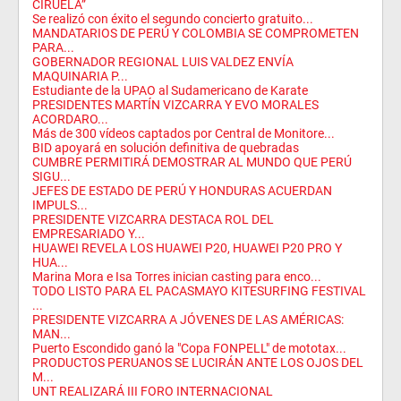
CIRUELA”
Se realizó con éxito el segundo concierto gratuito...
MANDATARIOS DE PERÚ Y COLOMBIA SE COMPROMETEN
PARA...
GOBERNADOR REGIONAL LUIS VALDEZ ENVÍA
MAQUINARIA P...
Estudiante de la UPAO al Sudamericano de Karate
PRESIDENTES MARTÍN VIZCARRA Y EVO MORALES
ACORDARO...
Más de 300 vídeos captados por Central de Monitore...
BID apoyará en solución definitiva de quebradas
CUMBRE PERMITIRÁ DEMOSTRAR AL MUNDO QUE PERÚ
SIGU...
JEFES DE ESTADO DE PERÚ Y HONDURAS ACUERDAN
IMPULS...
PRESIDENTE VIZCARRA DESTACA ROL DEL
EMPRESARIADO Y...
HUAWEI REVELA LOS HUAWEI P20, HUAWEI P20 PRO Y
HUA...
Marina Mora e Isa Torres inician casting para enco...
TODO LISTO PARA EL PACASMAYO KITESURFING FESTIVAL
...
PRESIDENTE VIZCARRA A JÓVENES DE LAS AMÉRICAS:
MAN...
Puerto Escondido ganó la "Copa FONPELL" de mototax...
PRODUCTOS PERUANOS SE LUCIRÁN ANTE LOS OJOS DEL
M...
UNT REALIZARÁ III FORO INTERNACIONAL