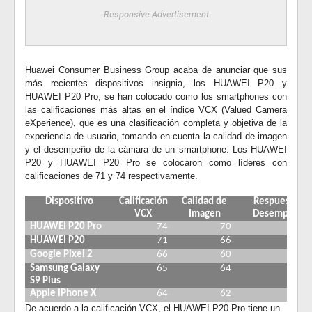
Responsive Advertisement
Huawei Consumer Business Group acaba de anunciar que sus
más recientes dispositivos insignia, los HUAWEI P20 y
HUAWEI P20 Pro, se han colocado como los smartphones con
las calificaciones más altas en el índice VCX (Valued Camera
eXperience), que es una clasificación completa y objetiva de la
experiencia de usuario, tomando en cuenta la calidad de imagen
y el desempeño de la cámara de un smartphone. Los HUAWEI
P20 y HUAWEI P20 Pro se colocaron como líderes con
calificaciones de 71 y 74 respectivamente.
Dispositivo
Calificación
Calidad de
Respuesta y
VCX
Imagen
Desempeño
HUAWEI P20 Pro
74
70
8
HUAWEI P20
71
66
8
Google Pixel 2
66
60
8
Samsung Galaxy
65
64
6
S9 Plus
Apple iPhone X
64
62
7
De acuerdo a la calificación VCX, el HUAWEI P20 Pro tiene un