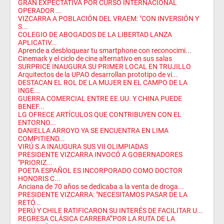
GRAN EXPECTATIVA POR CURSO INTERNACIONAL
OPERADOR ...
VIZCARRA A POBLACIÓN DEL VRAEM: "CON INVERSIÓN Y
S...
COLEGIO DE ABOGADOS DE LA LIBERTAD LANZA
APLICATIV...
Aprende a desbloquear tu smartphone con reconocimi...
Cinemark y el ciclo de cine alternativo en sus salas
SURPRICE INAUGURA SU PRIMER LOCAL EN TRUJILLO
Arquitectos de la UPAO desarrollan prototipo de vi...
DESTACAN EL ROL DE LA MUJER EN EL CAMPO DE LA
INGE...
GUERRA COMERCIAL ENTRE EE.UU. Y CHINA PUEDE
BENEF...
LG OFRECE ARTÍCULOS QUE CONTRIBUYEN CON EL
ENTORNO...
DANIELLA ARROYO YA SE ENCUENTRA EN LIMA
COMPITIEND...
VIRÚ S.A INAUGURA SUS VII OLIMPIADAS
PRESIDENTE VIZCARRA INVOCÓ A GOBERNADORES
"PRIORIZ...
POETA ESPAÑOL ES INCORPORADO COMO DOCTOR
HONORIS C...
Anciana de 70 años se dedicaba a la venta de droga...
PRESIDENTE VIZCARRA: "NECESITAMOS PASAR DE LA
RETÓ...
PERÚ Y CHILE RATIFICARON SU INTERÉS DE FACILITAR U...
REGRESA CLÁSICA CARRERA”POR LA RUTA DE LA