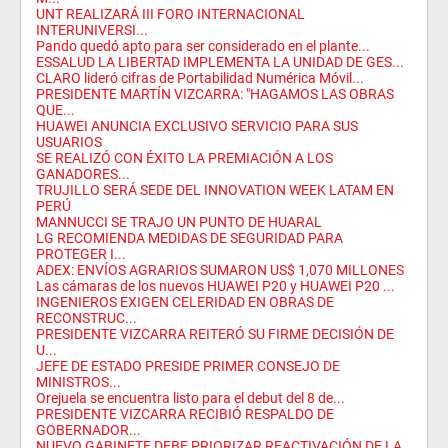
UNT REALIZARÁ III FORO INTERNACIONAL
INTERUNIVERSI...
Pando quedó apto para ser considerado en el plante...
ESSALUD LA LIBERTAD IMPLEMENTA LA UNIDAD DE GES...
CLARO lideró cifras de Portabilidad Numérica Móvil...
PRESIDENTE MARTÍN VIZCARRA: "HAGAMOS LAS OBRAS
QUE...
HUAWEI ANUNCIA EXCLUSIVO SERVICIO PARA SUS
USUARIOS
SE REALIZÓ CON ÉXITO LA PREMIACIÓN A LOS
GANADORES...
TRUJILLO SERÁ SEDE DEL INNOVATION WEEK LATAM EN
PERÚ
MANNUCCI SE TRAJO UN PUNTO DE HUARAL
LG RECOMIENDA MEDIDAS DE SEGURIDAD PARA
PROTEGER I...
ADEX: ENVÍOS AGRARIOS SUMARON US$ 1,070 MILLONES
Las cámaras de los nuevos HUAWEI P20 y HUAWEI P20 ...
INGENIEROS EXIGEN CELERIDAD EN OBRAS DE
RECONSTRUC...
PRESIDENTE VIZCARRA REITERÓ SU FIRME DECISIÓN DE
U...
JEFE DE ESTADO PRESIDE PRIMER CONSEJO DE
MINISTROS...
Orejuela se encuentra listo para el debut del 8 de...
PRESIDENTE VIZCARRA RECIBIÓ RESPALDO DE
GOBERNADOR...
NUEVO GABINETE DEBE PRIORIZAR REACTIVACIÓN DE LA