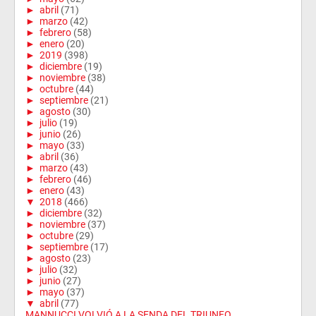
►
abril
(71)
►
marzo
(42)
►
febrero
(58)
►
enero
(20)
►
2019
(398)
►
diciembre
(19)
►
noviembre
(38)
►
octubre
(44)
►
septiembre
(21)
►
agosto
(30)
►
julio
(19)
►
junio
(26)
►
mayo
(33)
►
abril
(36)
►
marzo
(43)
►
febrero
(46)
►
enero
(43)
▼
2018
(466)
►
diciembre
(32)
►
noviembre
(37)
►
octubre
(29)
►
septiembre
(17)
►
agosto
(23)
►
julio
(32)
►
junio
(27)
►
mayo
(37)
▼
abril
(77)
MANNUCCI VOLVIÓ A LA SENDA DEL TRIUNFO