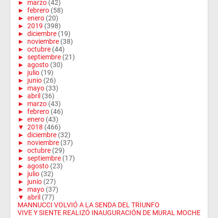
►
marzo
(42)
►
febrero
(58)
►
enero
(20)
►
2019
(398)
►
diciembre
(19)
►
noviembre
(38)
►
octubre
(44)
►
septiembre
(21)
►
agosto
(30)
►
julio
(19)
►
junio
(26)
►
mayo
(33)
►
abril
(36)
►
marzo
(43)
►
febrero
(46)
►
enero
(43)
▼
2018
(466)
►
diciembre
(32)
►
noviembre
(37)
►
octubre
(29)
►
septiembre
(17)
►
agosto
(23)
►
julio
(32)
►
junio
(27)
►
mayo
(37)
▼
abril
(77)
MANNUCCI VOLVIÓ A LA SENDA DEL TRIUNFO
VIVE Y SIENTE REALIZÓ INAUGURACIÓN DE MURAL MOCHE