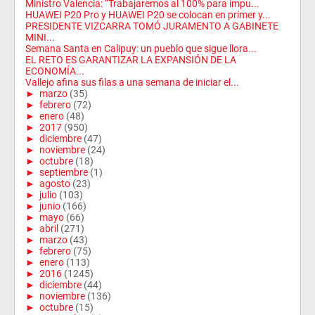
Ministro Valencia: “Trabajaremos al 100% para impu...
HUAWEI P20 Pro y HUAWEI P20 se colocan en primer y...
PRESIDENTE VIZCARRA TOMÓ JURAMENTO A GABINETE
MINI...
Semana Santa en Calipuy: un pueblo que sigue llora...
EL RETO ES GARANTIZAR LA EXPANSIÓN DE LA
ECONOMÍA...
Vallejo afina sus filas a una semana de iniciar el...
►
marzo
(35)
►
febrero
(72)
►
enero
(48)
►
2017
(950)
►
diciembre
(47)
►
noviembre
(24)
►
octubre
(18)
►
septiembre
(1)
►
agosto
(23)
►
julio
(103)
►
junio
(166)
►
mayo
(66)
►
abril
(271)
►
marzo
(43)
►
febrero
(75)
►
enero
(113)
►
2016
(1245)
►
diciembre
(44)
►
noviembre
(136)
►
octubre
(15)