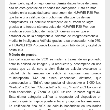
desempeño igual o mejor que los demás dispositivos de gama
alta de esta generación en todas las categorías. Esto es más
notable en la capacidad para hacer zoom del HUAWEI P20 Pro,
que tiene una calificación mucho más alta que los demás
competidores. El increíble desempeño de su zoom se logra
gracias a la tercera cámara Leica del HUAWEI P20 Pro, que
brinda un zoom óptico de hasta 3X, que es mayor que el
estándar 2X de la competencia. Además de integrar asistencia
mediante Inteligencia Artificial gracias a su procesador Kirin 970,
el HUAWEI P20 Pro puede lograr un zoom híbrido 5X y digital de
hasta 10X.
Método de prueba
Las calificaciones de VCX se miden a través de un promedio
entre la calidad de imagen y la respuesta y desempeño en una
escala que va de cero a cien. Ésta se calcula evaluando la
calidad de la imagen de salida al capturar una prueba
multipropósito T42 en cinco escenarios distintos, que
corresponden a “Brillo”, que prueba el dispositivo a 1,000 lux,
“Medios” a 250 lux, “Oscuridad” a 63 lux, “Flash” a 63 lux con el
flash encendido, y “Zoom” a 1,000 luz con un zoom digital 4X.
Esta última categoría califica la respuesta del dispositivo en
cuanto a qué tan rápido puede enfocar y capturar las imágenes.
La calificación final VCX se calcula basándose en resultados