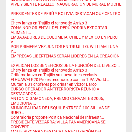
VIVE Y SIENTE REALIZÓ INAUGURACIÓN DE MURAL MOCHE
...
PRESIDENTES DE PERÚ Y BOLIVIA DESTACAN QUE CENTRO
...
Chery lanza en Trujillo el renovado Arrizo 3
ZONA NOR ORIENTAL DEL PERÚ PODRÍA EXPORTAR
ALIMENT...
EMBAJADORES DE COLOMBIA, CHILE Y MÉXICO EN PERÚ
V...
POR PRIMERA VEZ JUNTOS EN TRUJILLO: WILLIAM LUNA
Y...
EMPRESAS LIBERTEÑAS SERÁN LÍDERES EN LA CREACIÓN
...
EXPLICAN LOS BENEFICIOS DE LA FUNCIÓN DEL LIVE ZO...
Chery lanza en Trujillo el renovado Arrizo 3
Oriflame lanza en Trujillo su nueva línea exclusiv...
El HUAWEI P20 Pro es reconocido con un TIPA World ...
Multan a 31 choferes por orinar en Víctor Larco
CURSO OPERADOR ANTITERRORISTA REUNIÓ A
DESTACADOS ...
ANTONIO GAMONEDA, PREMIO CERVANTES 2006,
EMOCIONA ...
MUNICIPALIDAD DE USQUIL ENTREGÓ 100 SILLAS DE
RUED...
Contraloría propone Política Nacional de Infraestr...
PRESIDENTE VIZCARRA: VILLA PANAMERICANA SE
CONVERT...
MAITE VIZCARRA DESTACA LA REALIZACIÓN DEL