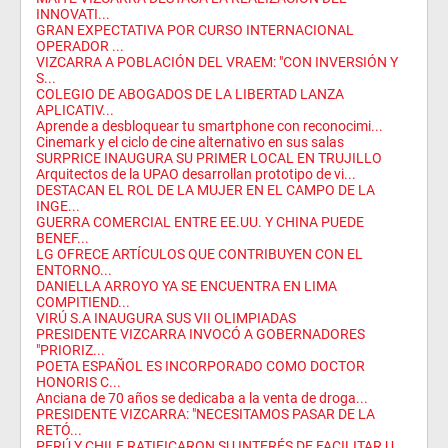
INNOVATI...
GRAN EXPECTATIVA POR CURSO INTERNACIONAL
OPERADOR ...
VIZCARRA A POBLACIÓN DEL VRAEM: "CON INVERSIÓN Y
S...
COLEGIO DE ABOGADOS DE LA LIBERTAD LANZA
APLICATIV...
Aprende a desbloquear tu smartphone con reconocimi...
Cinemark y el ciclo de cine alternativo en sus salas
SURPRICE INAUGURA SU PRIMER LOCAL EN TRUJILLO
Arquitectos de la UPAO desarrollan prototipo de vi...
DESTACAN EL ROL DE LA MUJER EN EL CAMPO DE LA
INGE...
GUERRA COMERCIAL ENTRE EE.UU. Y CHINA PUEDE
BENEF...
LG OFRECE ARTÍCULOS QUE CONTRIBUYEN CON EL
ENTORNO...
DANIELLA ARROYO YA SE ENCUENTRA EN LIMA
COMPITIEND...
VIRÚ S.A INAUGURA SUS VII OLIMPIADAS
PRESIDENTE VIZCARRA INVOCÓ A GOBERNADORES
"PRIORIZ...
POETA ESPAÑOL ES INCORPORADO COMO DOCTOR
HONORIS C...
Anciana de 70 años se dedicaba a la venta de droga...
PRESIDENTE VIZCARRA: "NECESITAMOS PASAR DE LA
RETÓ...
PERÚ Y CHILE RATIFICARON SU INTERÉS DE FACILITAR U...