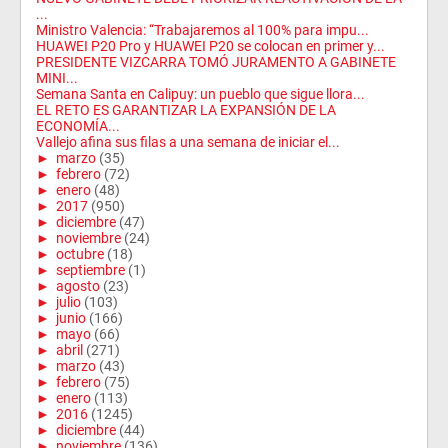
...
Ministro Valencia: “Trabajaremos al 100% para impu...
HUAWEI P20 Pro y HUAWEI P20 se colocan en primer y...
PRESIDENTE VIZCARRA TOMÓ JURAMENTO A GABINETE
MINI...
Semana Santa en Calipuy: un pueblo que sigue llora...
EL RETO ES GARANTIZAR LA EXPANSIÓN DE LA
ECONOMÍA...
Vallejo afina sus filas a una semana de iniciar el...
►
marzo
(35)
►
febrero
(72)
►
enero
(48)
►
2017
(950)
►
diciembre
(47)
►
noviembre
(24)
►
octubre
(18)
►
septiembre
(1)
►
agosto
(23)
►
julio
(103)
►
junio
(166)
►
mayo
(66)
►
abril
(271)
►
marzo
(43)
►
febrero
(75)
►
enero
(113)
►
2016
(1245)
►
diciembre
(44)
►
noviembre
(136)