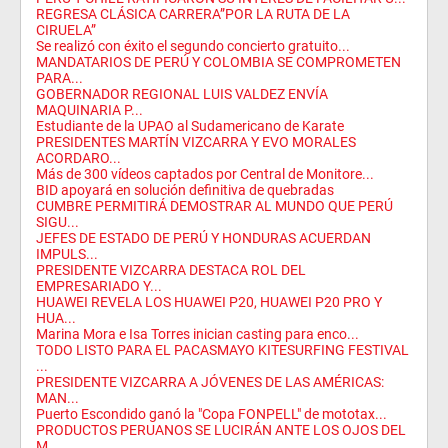
REGRESA CLÁSICA CARRERA”POR LA RUTA DE LA
CIRUELA”
Se realizó con éxito el segundo concierto gratuito...
MANDATARIOS DE PERÚ Y COLOMBIA SE COMPROMETEN
PARA...
GOBERNADOR REGIONAL LUIS VALDEZ ENVÍA
MAQUINARIA P...
Estudiante de la UPAO al Sudamericano de Karate
PRESIDENTES MARTÍN VIZCARRA Y EVO MORALES
ACORDARO...
Más de 300 vídeos captados por Central de Monitore...
BID apoyará en solución definitiva de quebradas
CUMBRE PERMITIRÁ DEMOSTRAR AL MUNDO QUE PERÚ
SIGU...
JEFES DE ESTADO DE PERÚ Y HONDURAS ACUERDAN
IMPULS...
PRESIDENTE VIZCARRA DESTACA ROL DEL
EMPRESARIADO Y...
HUAWEI REVELA LOS HUAWEI P20, HUAWEI P20 PRO Y
HUA...
Marina Mora e Isa Torres inician casting para enco...
TODO LISTO PARA EL PACASMAYO KITESURFING FESTIVAL
...
PRESIDENTE VIZCARRA A JÓVENES DE LAS AMÉRICAS:
MAN...
Puerto Escondido ganó la "Copa FONPELL" de mototax...
PRODUCTOS PERUANOS SE LUCIRÁN ANTE LOS OJOS DEL
M...