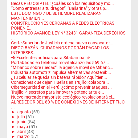
Becas PEU OSIPTEL: ¿cuáles son los requisitos y mo...
“Cómo entrenar a tu dragón”, “Bailarina” y otras p...
ESTE DOMINGO 7 DE SETIEMBRE REALIZARÁN
MANTENIMIEN...
CONSTRUCCIONES CERCANAS A REDES ELÉCTRICAS
PONEN E...
HISTÓRICO AVANCE: LEY N° 32431 GARANTIZA DERECHOS
...
Corte Superior de Justicia ordena nueva convocator...
DIEGO BAZÁN: CIUDADANOS PODRÁN PAGAR LOS
INTERESES...
📢¡Excelentes noticias para Sitabamba! 🎉
Portabilidad en telefonía móvil alcanzó las 569 67...
“Mibanco sobre ruedas”, la agencia móvil de Mibanc...
Industria automotriz impulsa alternativas sostenib...
¿Tu celular se queda sin batería rápido? Aquí tien...
Conexiones que dejan Huellas en Trujillo: colabora...
Ciberseguridad en el Perú: ¿cómo prevenir ataques ...
Trujillo: 4 secretos para innovar y potenciar tu e...
Nuevo mercado mayorista ecológico revolucionará el...
ALREDEDOR DEL 80 % DE CONEXIONES DE INTERNET FIJO
...
►
agosto
(63)
►
julio
(61)
►
junio
(54)
►
mayo
(51)
►
abril
(43)
►
marzo
(57)