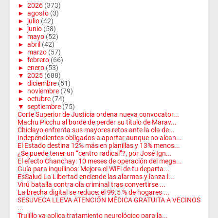
►
2026
(373)
►
agosto
(3)
►
julio
(42)
►
junio
(58)
►
mayo
(52)
►
abril
(42)
►
marzo
(57)
►
febrero
(66)
►
enero
(53)
▼
2025
(688)
►
diciembre
(51)
►
noviembre
(79)
►
octubre
(74)
▼
septiembre
(75)
Corte Superior de Justicia ordena nueva convocator...
Machu Picchu al borde de perder su título de Marav...
Chiclayo enfrenta sus mayores retos ante la ola de...
Independientes obligados a aportar aunque no alcan...
El Estado destina 12% más en planillas y 13% menos...
¿Se puede tener un “centro radical”?, por José Ign...
El efecto Chanchay: 10 meses de operación del mega...
Guía para inquilinos: Mejora el WiFi de tu departa...
EsSalud La Libertad enciende las alarmas y lanza l...
Virú batalla contra ola criminal tras convertirse ...
La brecha digital se reduce: el 99.5 % de hogares ...
SESUVECA LLEVA ATENCIÓN MÉDICA GRATUITA A VECINOS
...
Trujillo ya aplica tratamiento neurológico para la...