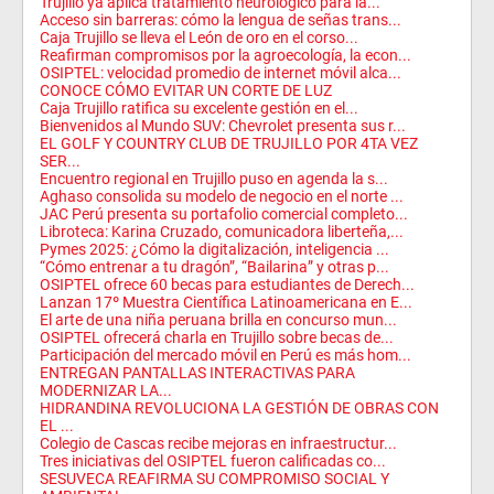
Trujillo ya aplica tratamiento neurológico para la...
Acceso sin barreras: cómo la lengua de señas trans...
Caja Trujillo se lleva el León de oro en el corso...
Reafirman compromisos por la agroecología, la econ...
OSIPTEL: velocidad promedio de internet móvil alca...
CONOCE CÓMO EVITAR UN CORTE DE LUZ
Caja Trujillo ratifica su excelente gestión en el...
Bienvenidos al Mundo SUV: Chevrolet presenta sus r...
EL GOLF Y COUNTRY CLUB DE TRUJILLO POR 4TA VEZ
SER...
Encuentro regional en Trujillo puso en agenda la s...
Aghaso consolida su modelo de negocio en el norte ...
JAC Perú presenta su portafolio comercial completo...
Libroteca: Karina Cruzado, comunicadora liberteña,...
Pymes 2025: ¿Cómo la digitalización, inteligencia ...
“Cómo entrenar a tu dragón”, “Bailarina” y otras p...
OSIPTEL ofrece 60 becas para estudiantes de Derech...
Lanzan 17º Muestra Científica Latinoamericana en E...
El arte de una niña peruana brilla en concurso mun...
OSIPTEL ofrecerá charla en Trujillo sobre becas de...
Participación del mercado móvil en Perú es más hom...
ENTREGAN PANTALLAS INTERACTIVAS PARA
MODERNIZAR LA...
HIDRANDINA REVOLUCIONA LA GESTIÓN DE OBRAS CON
EL ...
Colegio de Cascas recibe mejoras en infraestructur...
Tres iniciativas del OSIPTEL fueron calificadas co...
SESUVECA REAFIRMA SU COMPROMISO SOCIAL Y