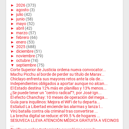
►
2026
(373)
►
agosto
(3)
►
julio
(42)
►
junio
(58)
►
mayo
(52)
►
abril
(42)
►
marzo
(57)
►
febrero
(66)
►
enero
(53)
▼
2025
(688)
►
diciembre
(51)
►
noviembre
(79)
►
octubre
(74)
▼
septiembre
(75)
Corte Superior de Justicia ordena nueva convocator...
Machu Picchu al borde de perder su título de Marav...
Chiclayo enfrenta sus mayores retos ante la ola de...
Independientes obligados a aportar aunque no alcan...
El Estado destina 12% más en planillas y 13% menos...
¿Se puede tener un “centro radical”?, por José Ign...
El efecto Chanchay: 10 meses de operación del mega...
Guía para inquilinos: Mejora el WiFi de tu departa...
EsSalud La Libertad enciende las alarmas y lanza l...
Virú batalla contra ola criminal tras convertirse ...
La brecha digital se reduce: el 99.5 % de hogares ...
SESUVECA LLEVA ATENCIÓN MÉDICA GRATUITA A VECINOS
...