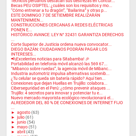
Técnicos peruanos destacan sus destrezas en Concur...
Becas PEU OSIPTEL: ¿cuáles son los requisitos y mo...
“Cómo entrenar a tu dragón”, “Bailarina” y otras p...
ESTE DOMINGO 7 DE SETIEMBRE REALIZARÁN
MANTENIMIEN...
CONSTRUCCIONES CERCANAS A REDES ELÉCTRICAS
PONEN E...
HISTÓRICO AVANCE: LEY N° 32431 GARANTIZA DERECHOS
...
Corte Superior de Justicia ordena nueva convocator...
DIEGO BAZÁN: CIUDADANOS PODRÁN PAGAR LOS
INTERESES...
📢¡Excelentes noticias para Sitabamba! 🎉
Portabilidad en telefonía móvil alcanzó las 569 67...
“Mibanco sobre ruedas”, la agencia móvil de Mibanc...
Industria automotriz impulsa alternativas sostenib...
¿Tu celular se queda sin batería rápido? Aquí tien...
Conexiones que dejan Huellas en Trujillo: colabora...
Ciberseguridad en el Perú: ¿cómo prevenir ataques ...
Trujillo: 4 secretos para innovar y potenciar tu e...
Nuevo mercado mayorista ecológico revolucionará el...
ALREDEDOR DEL 80 % DE CONEXIONES DE INTERNET FIJO
...
►
agosto
(63)
►
julio
(61)
►
junio
(54)
►
mayo
(51)
►
abril
(43)