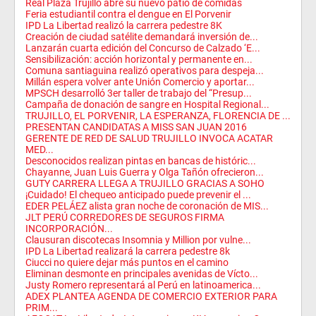
Real Plaza Trujillo abre su nuevo patio de comidas
Feria estudiantil contra el dengue en El Porvenir
IPD La Libertad realizó la carrera pedestre 8K
Creación de ciudad satélite demandará inversión de...
Lanzarán cuarta edición del Concurso de Calzado ‘E...
Sensibilización: acción horizontal y permanente en...
Comuna santiaguina realizó operativos para despeja...
Millán espera volver ante Unión Comercio y aportar...
MPSCH desarrolló 3er taller de trabajo del “Presup...
Campaña de donación de sangre en Hospital Regional...
TRUJILLO, EL PORVENIR, LA ESPERANZA, FLORENCIA DE ...
PRESENTAN CANDIDATAS A MISS SAN JUAN 2016
GERENTE DE RED DE SALUD TRUJILLO INVOCA ACATAR
MED...
Desconocidos realizan pintas en bancas de históric...
Chayanne, Juan Luis Guerra y Olga Tañón ofrecieron...
GUTY CARRERA LLEGA A TRUJILLO GRACIAS A SOHO
¡Cuidado! El chequeo anticipado puede prevenir el ...
EDER PELÁEZ alista gran noche de coronación de MIS...
JLT PERÚ CORREDORES DE SEGUROS FIRMA
INCORPORACIÓN...
Clausuran discotecas Insomnia y Million por vulne...
IPD La Libertad realizará la carrera pedestre 8k
Ciucci no quiere dejar más puntos en el camino
Eliminan desmonte en principales avenidas de Vícto...
Justy Romero representará al Perú en latinoamerica...
ADEX PLANTEA AGENDA DE COMERCIO EXTERIOR PARA
PRIM...