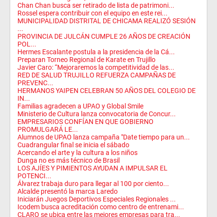
Chan Chan busca ser retirado de lista de patrimoni...
Rossel espera contribuir con el equipo en este rei...
MUNICIPALIDAD DISTRITAL DE CHICAMA REALIZÓ SESIÓN
...
PROVINCIA DE JULCÁN CUMPLE 26 AÑOS DE CREACIÓN
POL...
Hermes Escalante postula a la presidencia de la Cá...
Preparan Torneo Regional de Karate en Trujillo
Javier Caro: “Mejoraremos la competitividad de las...
RED DE SALUD TRUJILLO REFUERZA CAMPAÑAS DE
PREVENC...
HERMANOS YAIPEN CELEBRAN 50 AÑOS DEL COLEGIO DE
IN...
Familias agradecen a UPAO y Global Smile
Ministerio de Cultura lanza convocatoria de Concur...
EMPRESARIOS CONFÍAN EN QUE GOBIERNO
PROMULGARÁ LE...
Alumnos de UPAO lanza campaña "Date tiempo para un...
Cuadrangular final se inicia el sábado
Acercando el arte y la cultura a los niños
Dunga no es más técnico de Brasil
LOS AJÍES Y PIMIENTOS AYUDAN A IMPULSAR EL
POTENCI...
Álvarez trabaja duro para llegar al 100 por ciento...
Alcalde presentó la marca Laredo
Iniciarán Juegos Deportivos Especiales Regionales ...
Icodem busca acreditación como centro de entrenami...
CLARO se ubica entre las mejores empresas para tra...