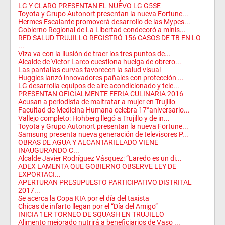
LG Y CLARO PRESENTAN EL NUEVO LG G5SE
Toyota y Grupo Autonort presentan la nueva Fortune...
Hermes Escalante promoverá desarrollo de las Mypes...
Gobierno Regional de La Libertad condecoró a minis...
RED SALUD TRUJILLO REGISTRÓ 156 CASOS DE TB EN LO
...
Viza va con la ilusión de traer los tres puntos de...
Alcalde de Víctor Larco cuestiona huelga de obrero...
Las pantallas curvas favorecen la salud visual
Huggies lanzó innovadores pañales con protección ...
LG desarrolla equipos de aire acondicionado y tele...
PRESENTAN OFICIALMENTE FERIA CULINARIA 2016
Acusan a periodista de maltratar a mujer en Trujillo
Facultad de Medicina Humana celebra 17°aniversario...
Vallejo completo: Hohberg llegó a Trujillo y de in...
Toyota y Grupo Autonort presentan la nueva Fortune...
Samsung presenta nueva generación de televisores P...
OBRAS DE AGUA Y ALCANTARILLADO VIENE
INAUGURANDO C...
Alcalde Javier Rodríguez Vásquez: “Laredo es un di...
ADEX LAMENTA QUE GOBIERNO OBSERVE LEY DE
EXPORTACI...
APERTURAN PRESUPUESTO PARTICIPATIVO DISTRITAL
2017...
Se acerca la Copa KIA por el día del taxista
Chicas de infarto llegan por el “Día del Amigo”
INICIA 1ER TORNEO DE SQUASH EN TRUJILLO
Alimento mejorado nutrirá a beneficiarios de Vaso ...