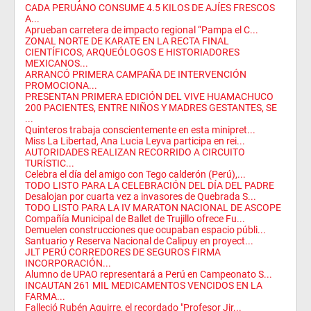
CADA PERUANO CONSUME 4.5 KILOS DE AJÍES FRESCOS
A...
Aprueban carretera de impacto regional “Pampa el C...
ZONAL NORTE DE KARATE EN LA RECTA FINAL
CIENTÍFICOS, ARQUEÓLOGOS E HISTORIADORES
MEXICANOS...
ARRANCÓ PRIMERA CAMPAÑA DE INTERVENCIÓN
PROMOCIONA...
PRESENTAN PRIMERA EDICIÓN DEL VIVE HUAMACHUCO
200 PACIENTES, ENTRE NIÑOS Y MADRES GESTANTES, SE
...
Quinteros trabaja conscientemente en esta minipret...
Miss La Libertad, Ana Lucia Leyva participa en rei...
AUTORIDADES REALIZAN RECORRIDO A CIRCUITO
TURÍSTIC...
Celebra el día del amigo con Tego calderón (Perú),...
TODO LISTO PARA LA CELEBRACIÓN DEL DÍA DEL PADRE
Desalojan por cuarta vez a invasores de Quebrada S...
TODO LISTO PARA LA IV MARATON NACIONAL DE ASCOPE
Compañía Municipal de Ballet de Trujillo ofrece Fu...
Demuelen construcciones que ocupaban espacio públi...
Santuario y Reserva Nacional de Calipuy en proyect...
JLT PERÚ CORREDORES DE SEGUROS FIRMA
INCORPORACIÓN...
Alumno de UPAO representará a Perú en Campeonato S...
INCAUTAN 261 MIL MEDICAMENTOS VENCIDOS EN LA
FARMA...
Falleció Rubén Aguirre, el recordado "Profesor Jir...