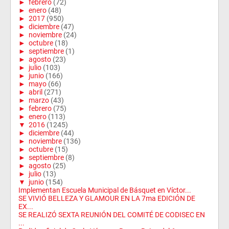
►
febrero
(72)
►
enero
(48)
►
2017
(950)
►
diciembre
(47)
►
noviembre
(24)
►
octubre
(18)
►
septiembre
(1)
►
agosto
(23)
►
julio
(103)
►
junio
(166)
►
mayo
(66)
►
abril
(271)
►
marzo
(43)
►
febrero
(75)
►
enero
(113)
▼
2016
(1245)
►
diciembre
(44)
►
noviembre
(136)
►
octubre
(15)
►
septiembre
(8)
►
agosto
(25)
►
julio
(13)
▼
junio
(154)
Implementan Escuela Municipal de Básquet en Víctor...
SE VIVIÓ BELLEZA Y GLAMOUR EN LA 7ma EDICIÓN DE
EX...
SE REALIZÓ SEXTA REUNIÓN DEL COMITÉ DE CODISEC EN
...