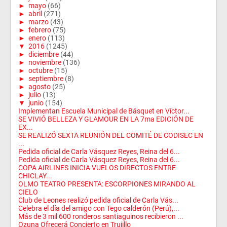
►
mayo
(66)
►
abril
(271)
►
marzo
(43)
►
febrero
(75)
►
enero
(113)
▼
2016
(1245)
►
diciembre
(44)
►
noviembre
(136)
►
octubre
(15)
►
septiembre
(8)
►
agosto
(25)
►
julio
(13)
▼
junio
(154)
Implementan Escuela Municipal de Básquet en Víctor...
SE VIVIÓ BELLEZA Y GLAMOUR EN LA 7ma EDICIÓN DE
EX...
SE REALIZÓ SEXTA REUNIÓN DEL COMITÉ DE CODISEC EN
...
Pedida oficial de Carla Vásquez Reyes, Reina del 6...
Pedida oficial de Carla Vásquez Reyes, Reina del 6...
COPA AIRLINES INICIA VUELOS DIRECTOS ENTRE
CHICLAY...
OLMO TEATRO PRESENTA: ESCORPIONES MIRANDO AL
CIELO
Club de Leones realizó pedida oficial de Carla Vás...
Celebra el día del amigo con Tego calderón (Perú),...
Más de 3 mil 600 ronderos santiaguinos recibieron ...
Ozuna Ofrecerá Concierto en Trujillo