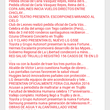
Pedida oficial de Carla Vásquez Reyes, Reina del 6...
Pedida oficial de Carla Vásquez Reyes, Reina del 6...
COPA AIRLINES INICIA VUELOS DIRECTOS ENTRE
CHICLAY...
OLMO TEATRO PRESENTA: ESCORPIONES MIRANDO AL
CIELO
Club de Leones realizó pedida oficial de Carla Vás...
Celebra el día del amigo con Tego calderón (Perú),...
Más de 3 mil 600 ronderos santiaguinos recibieron ...
Ozuna Ofrecerá Concierto en Trujillo
LG Y CLARO PRESENTAN EL NUEVO LG G5SE
Toyota y Grupo Autonort presentan la nueva Fortune...
Hermes Escalante promoverá desarrollo de las Mypes...
Gobierno Regional de La Libertad condecoró a minis...
RED SALUD TRUJILLO REGISTRÓ 156 CASOS DE TB EN LO
...
Viza va con la ilusión de traer los tres puntos de...
Alcalde de Víctor Larco cuestiona huelga de obrero...
Las pantallas curvas favorecen la salud visual
Huggies lanzó innovadores pañales con protección ...
LG desarrolla equipos de aire acondicionado y tele...
PRESENTAN OFICIALMENTE FERIA CULINARIA 2016
Acusan a periodista de maltratar a mujer en Trujillo
Facultad de Medicina Humana celebra 17°aniversario...
Vallejo completo: Hohberg llegó a Trujillo y de in...
Toyota y Grupo Autonort presentan la nueva Fortune...
Samsung presenta nueva generación de televisores P...
OBRAS DE AGUA Y ALCANTARILLADO VIENE