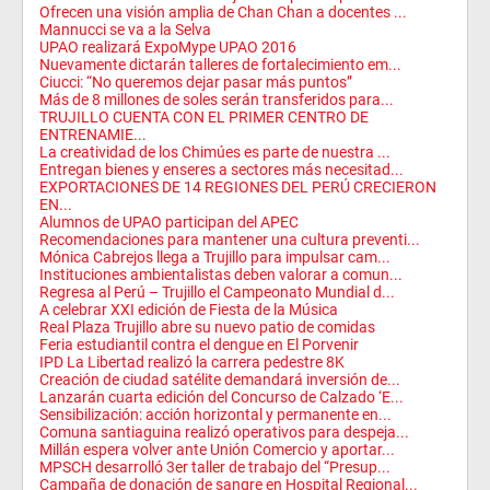
Ofrecen una visión amplia de Chan Chan a docentes ...
Mannucci se va a la Selva
UPAO realizará ExpoMype UPAO 2016
Nuevamente dictarán talleres de fortalecimiento em...
Ciucci: “No queremos dejar pasar más puntos”
Más de 8 millones de soles serán transferidos para...
TRUJILLO CUENTA CON EL PRIMER CENTRO DE
ENTRENAMIE...
La creatividad de los Chimúes es parte de nuestra ...
Entregan bienes y enseres a sectores más necesitad...
EXPORTACIONES DE 14 REGIONES DEL PERÚ CRECIERON
EN...
Alumnos de UPAO participan del APEC
Recomendaciones para mantener una cultura preventi...
Mónica Cabrejos llega a Trujillo para impulsar cam...
Instituciones ambientalistas deben valorar a comun...
Regresa al Perú – Trujillo el Campeonato Mundial d...
A celebrar XXI edición de Fiesta de la Música
Real Plaza Trujillo abre su nuevo patio de comidas
Feria estudiantil contra el dengue en El Porvenir
IPD La Libertad realizó la carrera pedestre 8K
Creación de ciudad satélite demandará inversión de...
Lanzarán cuarta edición del Concurso de Calzado ‘E...
Sensibilización: acción horizontal y permanente en...
Comuna santiaguina realizó operativos para despeja...
Millán espera volver ante Unión Comercio y aportar...
MPSCH desarrolló 3er taller de trabajo del “Presup...
Campaña de donación de sangre en Hospital Regional...