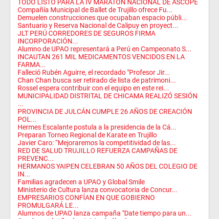
TODO LISTO PARA LA IV MARATON NACIONAL DE ASCOPE
Compañía Municipal de Ballet de Trujillo ofrece Fu...
Demuelen construcciones que ocupaban espacio públi...
Santuario y Reserva Nacional de Calipuy en proyect...
JLT PERÚ CORREDORES DE SEGUROS FIRMA
INCORPORACIÓN...
Alumno de UPAO representará a Perú en Campeonato S...
INCAUTAN 261 MIL MEDICAMENTOS VENCIDOS EN LA
FARMA...
Falleció Rubén Aguirre, el recordado "Profesor Jir...
Chan Chan busca ser retirado de lista de patrimoni...
Rossel espera contribuir con el equipo en este rei...
MUNICIPALIDAD DISTRITAL DE CHICAMA REALIZÓ SESIÓN
...
PROVINCIA DE JULCÁN CUMPLE 26 AÑOS DE CREACIÓN
POL...
Hermes Escalante postula a la presidencia de la Cá...
Preparan Torneo Regional de Karate en Trujillo
Javier Caro: “Mejoraremos la competitividad de las...
RED DE SALUD TRUJILLO REFUERZA CAMPAÑAS DE
PREVENC...
HERMANOS YAIPEN CELEBRAN 50 AÑOS DEL COLEGIO DE
IN...
Familias agradecen a UPAO y Global Smile
Ministerio de Cultura lanza convocatoria de Concur...
EMPRESARIOS CONFÍAN EN QUE GOBIERNO
PROMULGARÁ LE...
Alumnos de UPAO lanza campaña "Date tiempo para un...