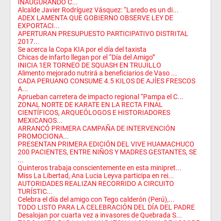
INAUGURANDO C...
Alcalde Javier Rodríguez Vásquez: “Laredo es un di...
ADEX LAMENTA QUE GOBIERNO OBSERVE LEY DE
EXPORTACI...
APERTURAN PRESUPUESTO PARTICIPATIVO DISTRITAL
2017...
Se acerca la Copa KIA por el día del taxista
Chicas de infarto llegan por el “Día del Amigo”
INICIA 1ER TORNEO DE SQUASH EN TRUJILLO
Alimento mejorado nutrirá a beneficiarios de Vaso ...
CADA PERUANO CONSUME 4.5 KILOS DE AJÍES FRESCOS
A...
Aprueban carretera de impacto regional “Pampa el C...
ZONAL NORTE DE KARATE EN LA RECTA FINAL
CIENTÍFICOS, ARQUEÓLOGOS E HISTORIADORES
MEXICANOS...
ARRANCÓ PRIMERA CAMPAÑA DE INTERVENCIÓN
PROMOCIONA...
PRESENTAN PRIMERA EDICIÓN DEL VIVE HUAMACHUCO
200 PACIENTES, ENTRE NIÑOS Y MADRES GESTANTES, SE
...
Quinteros trabaja conscientemente en esta minipret...
Miss La Libertad, Ana Lucia Leyva participa en rei...
AUTORIDADES REALIZAN RECORRIDO A CIRCUITO
TURÍSTIC...
Celebra el día del amigo con Tego calderón (Perú),...
TODO LISTO PARA LA CELEBRACIÓN DEL DÍA DEL PADRE
Desalojan por cuarta vez a invasores de Quebrada S...