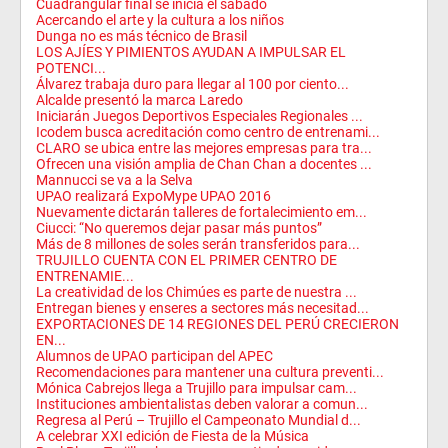
Cuadrangular final se inicia el sábado
Acercando el arte y la cultura a los niños
Dunga no es más técnico de Brasil
LOS AJÍES Y PIMIENTOS AYUDAN A IMPULSAR EL
POTENCI...
Álvarez trabaja duro para llegar al 100 por ciento...
Alcalde presentó la marca Laredo
Iniciarán Juegos Deportivos Especiales Regionales ...
Icodem busca acreditación como centro de entrenami...
CLARO se ubica entre las mejores empresas para tra...
Ofrecen una visión amplia de Chan Chan a docentes ...
Mannucci se va a la Selva
UPAO realizará ExpoMype UPAO 2016
Nuevamente dictarán talleres de fortalecimiento em...
Ciucci: “No queremos dejar pasar más puntos”
Más de 8 millones de soles serán transferidos para...
TRUJILLO CUENTA CON EL PRIMER CENTRO DE
ENTRENAMIE...
La creatividad de los Chimúes es parte de nuestra ...
Entregan bienes y enseres a sectores más necesitad...
EXPORTACIONES DE 14 REGIONES DEL PERÚ CRECIERON
EN...
Alumnos de UPAO participan del APEC
Recomendaciones para mantener una cultura preventi...
Mónica Cabrejos llega a Trujillo para impulsar cam...
Instituciones ambientalistas deben valorar a comun...
Regresa al Perú – Trujillo el Campeonato Mundial d...
A celebrar XXI edición de Fiesta de la Música