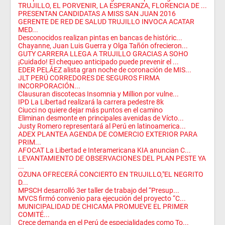
TRUJILLO, EL PORVENIR, LA ESPERANZA, FLORENCIA DE ...
PRESENTAN CANDIDATAS A MISS SAN JUAN 2016
GERENTE DE RED DE SALUD TRUJILLO INVOCA ACATAR
MED...
Desconocidos realizan pintas en bancas de históric...
Chayanne, Juan Luis Guerra y Olga Tañón ofrecieron...
GUTY CARRERA LLEGA A TRUJILLO GRACIAS A SOHO
¡Cuidado! El chequeo anticipado puede prevenir el ...
EDER PELÁEZ alista gran noche de coronación de MIS...
JLT PERÚ CORREDORES DE SEGUROS FIRMA
INCORPORACIÓN...
Clausuran discotecas Insomnia y Million por vulne...
IPD La Libertad realizará la carrera pedestre 8k
Ciucci no quiere dejar más puntos en el camino
Eliminan desmonte en principales avenidas de Vícto...
Justy Romero representará al Perú en latinoamerica...
ADEX PLANTEA AGENDA DE COMERCIO EXTERIOR PARA
PRIM...
AFOCAT La Libertad e Interamericana KIA anuncian C...
LEVANTAMIENTO DE OBSERVACIONES DEL PLAN PESTE YA
...
OZUNA OFRECERÁ CONCIERTO EN TRUJILLO,"EL NEGRITO
D...
MPSCH desarrolló 3er taller de trabajo del “Presup...
MVCS firmó convenio para ejecución del proyecto “C...
MUNICIPALIDAD DE CHICAMA PROMUEVE EL PRIMER
COMITÉ...
Crece demanda en el Perú de especialidades como To...