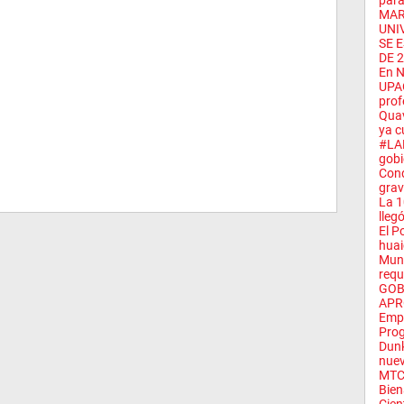
para 
MAR
UNI
SE 
DE 2
En N
UPAO
prof
Quav
ya c
#LA
gobi
Cond
grav
La 1
lleg
El P
huai
Muni
requi
GOB
APR
Empr
Prog
Dunk
nuev
MTC 
Bien