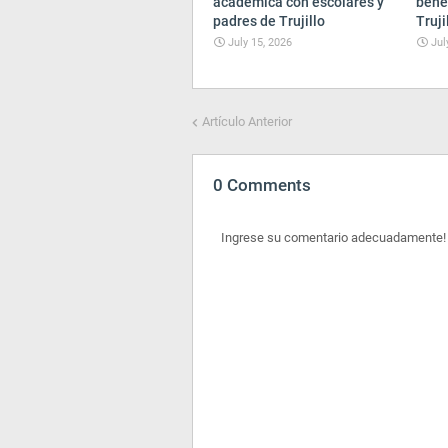
académica con escolares y
bene
padres de Trujillo
Truji
July 15, 2026
Jul
Artículo Anterior
0 Comments
Ingrese su comentario adecuadamente!