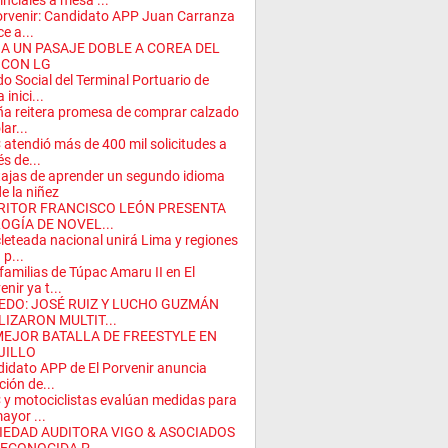
inciales a mesa ...
orvenir: Candidato APP Juan Carranza
ce a...
A UN PASAJE DOBLE A COREA DEL
 CON LG
o Social del Terminal Portuario de
 inici...
a reitera promesa de comprar calzado
ar...
atendió más de 400 mil solicitudes a
és de...
ajas de aprender un segundo idioma
e la niñez
RITOR FRANCISCO LEÓN PRESENTA
LOGÍA DE NOVEL...
cleteada nacional unirá Lima y regiones
 p...
familias de Túpac Amaru II en El
enir ya t...
EDO: JOSÉ RUIZ Y LUCHO GUZMÁN
LIZARON MULTIT...
MEJOR BATALLA DE FREESTYLE EN
JILLO
idato APP de El Porvenir anuncia
ción de...
y motociclistas evalúan medidas para
ayor ...
IEDAD AUDITORA VIGO & ASOCIADOS