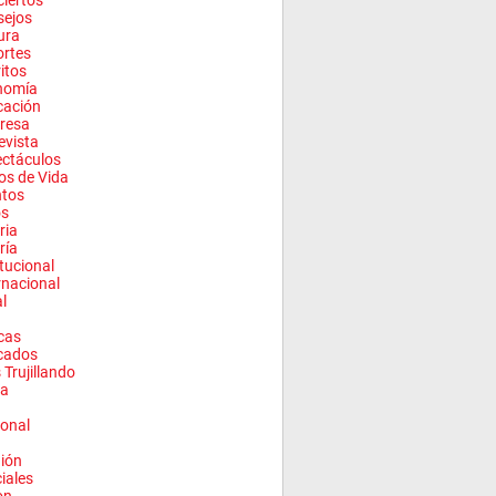
iertos
sejos
ura
rtes
ritos
nomía
cación
resa
evista
ctáculos
los de Vida
ntos
os
ria
ría
itucional
rnacional
l
cas
cados
 Trujillando
a
onal
ión
ciales