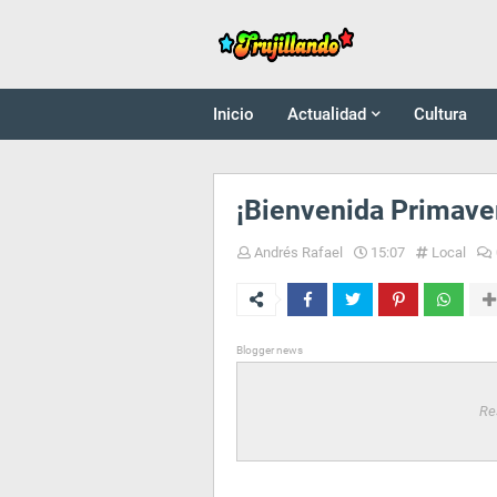
Inicio
Actualidad
Cultura
¡Bienvenida Primave
Andrés Rafael
15:07
Local
Blogger news
Re