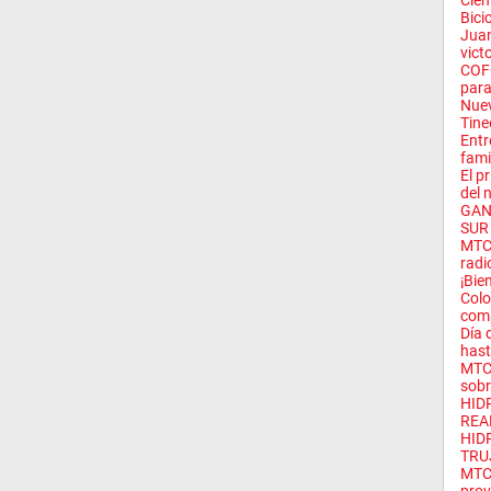
Cien
Bicic
Juan
victo
COFO
para
Nuev
Tine
Entr
famil
El p
del n
GAN
SUR
MTC 
radio
¡Bie
Colo
comp
Día 
hast
MTC 
sobr
HID
REA
HID
TRU
MTC 