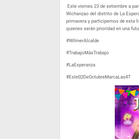
Este viernes 23 de setiembre a part
Wichanzao del distrito de La Espe
primavera y participemos de esta l
quienes serán prioridad en una fut
#WilmerAlcalde
#TrabajoMásTrabajo
#LaEsperanza
#Este02DeOctubreMarcaLas4T