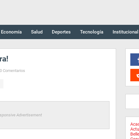
Economía
Salud
Deportes
Tecnología
Institucional
ra!
0 Comentarios
sponsive Advertisement
Aca
Actu
Bell