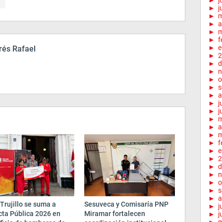
►
j
►
j
►
►
a
►
m
►
f
►
e
és Rafael
►
2
►
d
►
n
►
o
►
s
►
a
►
j
►
j
►
►
a
►
m
►
f
►
e
►
2
►
d
►
n
►
o
►
s
►
a
Trujillo se suma a
Sesuveca y Comisaría PNP
►
j
cta Pública 2026 en
Miramar fortalecen
►
j