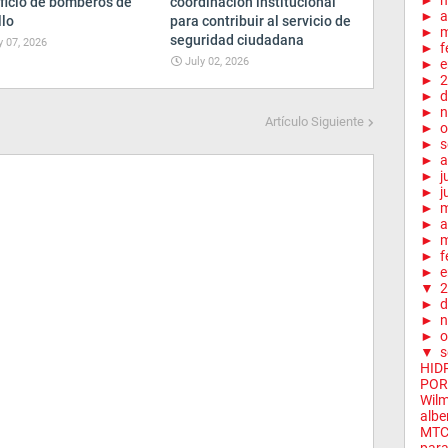
►
ficio de bomberos de
coordinación institucional
►
a
llo
para contribuir al servicio de
►
m
seguridad ciudadana
y 07, 2026
►
f
July 02, 2026
►
e
►
2
►
d
►
n
Artículo Siguiente
►
o
►
s
►
a
►
j
►
j
►
►
a
►
m
►
f
►
e
▼
2
►
d
►
n
►
o
▼
s
HID
POR
Wilm
albe
MTC 