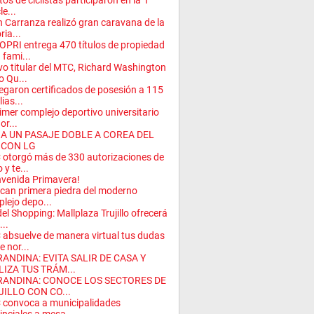
tos de ciclistas participaron en la ‘I
le...
 Carranza realizó gran caravana de la
ria...
PRI entrega 470 títulos de propiedad
 fami...
o titular del MTC, Richard Washington
o Qu...
egaron certificados de posesión a 115
ias...
rimer complejo deportivo universitario
or...
A UN PASAJE DOBLE A COREA DEL
 CON LG
otorgó más de 330 autorizaciones de
 y te...
nvenida Primavera!
can primera piedra del moderno
lejo depo...
del Shopping: Mallplaza Trujillo ofrecerá
...
absuelve de manera virtual tus dudas
e nor...
RANDINA: EVITA SALIR DE CASA Y
LIZA TUS TRÁM...
RANDINA: CONOCE LOS SECTORES DE
JILLO CON CO...
convoca a municipalidades