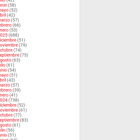
ulio
(42)
unio
(58)
mayo
(52)
bril
(42)
arzo
(57)
ebrero
(66)
nero
(53)
025
(688)
iciembre
(51)
oviembre
(79)
ctubre
(74)
eptiembre
(75)
gosto
(63)
ulio
(61)
unio
(54)
mayo
(51)
bril
(43)
arzo
(57)
ebrero
(39)
nero
(41)
024
(738)
iciembre
(52)
oviembre
(61)
ctubre
(77)
eptiembre
(83)
gosto
(61)
ulio
(56)
unio
(51)