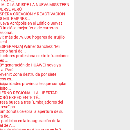
tres v...
IALOLA ARISPE LA NUEVA MISS TEEN
VERSE PERÚ
ESPERA CREACIÓN Y REACTIVACIÓN
8 MIL EMPRES...
ueva Acrópolis en el Edificio Servat
 inició la mejor feria de carreras
esional...
ii: más de 79,000 hogares de Trujillo
uent...
ESPERANZA| Wilmer Sánchez: "Mi
erno hará de...
uctores profesionales sin infracciones
es ...
0ª generación de HUAWEI nova ya
ó al Perú
orvenir: Zona destruida por siete
cos es...
cipalidades provinciales que cumplan
sito...
IERNO REGIONAL LA LIBERTAD
OBÓ EXPEDIENTE TÉ...
esa busca a tres “Embajadores del
reso” pa...
in' Donuts celebra la apertura de su
a tie...
participó en la inauguración de la
al de A...