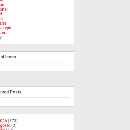
on
ión
onal
d
al
ales
ología
ismo
y
al Icons
tured Posts
026
(373)
gosto
(3)