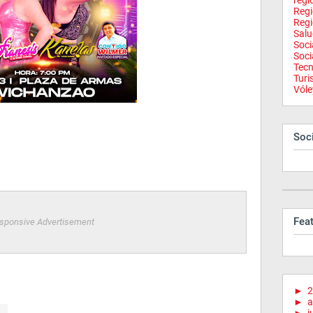
regi
Reg
Regi
Salu
Soci
Soci
Tecn
Tur
Vóle
Soci
Fea
sponsive Advertisement
►
2
►
a