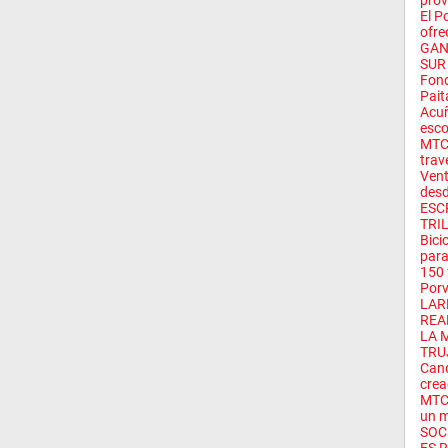
prov
El P
ofre
GAN
SUR
Fond
Paita
Acuñ
escol
MTC 
trav
Vent
desd
ESC
TRI
Bici
para
150 
Porv
LAR
REA
LA 
TRU
Cand
crea
MTC 
un m
SOC