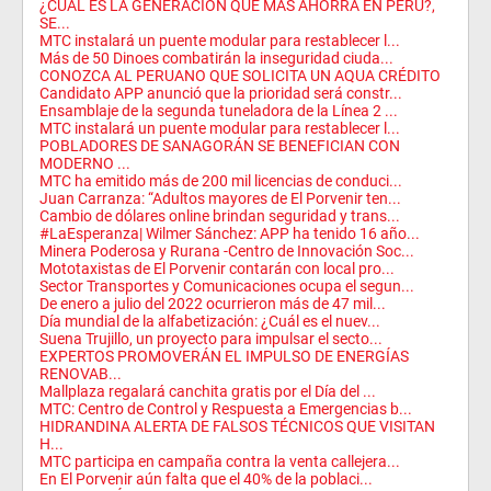
¿CUÁL ES LA GENERACIÓN QUE MÁS AHORRA EN PERÚ?,
SE...
MTC instalará un puente modular para restablecer l...
Más de 50 Dinoes combatirán la inseguridad ciuda...
CONOZCA AL PERUANO QUE SOLICITA UN AQUA CRÉDITO
Candidato APP anunció que la prioridad será constr...
Ensamblaje de la segunda tuneladora de la Línea 2 ...
MTC instalará un puente modular para restablecer l...
POBLADORES DE SANAGORÁN SE BENEFICIAN CON
MODERNO ...
MTC ha emitido más de 200 mil licencias de conduci...
Juan Carranza: “Adultos mayores de El Porvenir ten...
Cambio de dólares online brindan seguridad y trans...
#LaEsperanza| Wilmer Sánchez: APP ha tenido 16 año...
Minera Poderosa y Rurana -Centro de Innovación Soc...
Mototaxistas de El Porvenir contarán con local pro...
Sector Transportes y Comunicaciones ocupa el segun...
De enero a julio del 2022 ocurrieron más de 47 mil...
Día mundial de la alfabetización: ¿Cuál es el nuev...
Suena Trujillo, un proyecto para impulsar el secto...
EXPERTOS PROMOVERÁN EL IMPULSO DE ENERGÍAS
RENOVAB...
Mallplaza regalará canchita gratis por el Día del ...
MTC: Centro de Control y Respuesta a Emergencias b...
HIDRANDINA ALERTA DE FALSOS TÉCNICOS QUE VISITAN
H...
MTC participa en campaña contra la venta callejera...
En El Porvenir aún falta que el 40% de la poblaci...