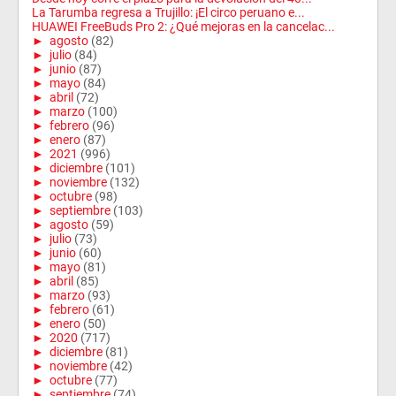
La Tarumba regresa a Trujillo: ¡El circo peruano e...
HUAWEI FreeBuds Pro 2: ¿Qué mejoras en la cancelac...
►
agosto
(82)
►
julio
(84)
►
junio
(87)
►
mayo
(84)
►
abril
(72)
►
marzo
(100)
►
febrero
(96)
►
enero
(87)
►
2021
(996)
►
diciembre
(101)
►
noviembre
(132)
►
octubre
(98)
►
septiembre
(103)
►
agosto
(59)
►
julio
(73)
►
junio
(60)
►
mayo
(81)
►
abril
(85)
►
marzo
(93)
►
febrero
(61)
►
enero
(50)
►
2020
(717)
►
diciembre
(81)
►
noviembre
(42)
►
octubre
(77)
►
septiembre
(74)