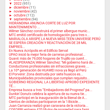
▼
2022
(951)
►
diciembre
(11)
►
noviembre
(42)
►
octubre
(112)
▼
septiembre
(94)
HIDRANDINA ANUNCIA CORTE DE LUZ POR
MANTENIMIENTO ...
Wilmer Sánchez construirá el primer albergue munic...
MTC emitió certificado de homologación para tres v...
MARIALOLA ARISPE LA NUEVA MISS TEEN UNIVERSE PERÚ
SE ESPERA CREACIÓN Y REACTIVACIÓN DE 28 MIL
EMPRES...
En Nueva Acrópolis en el Edificio Servat
UPAO inició la mejor feria de carreras profesional...
Quavii: más de 79,000 hogares de Trujillo ya cuent...
#LAESPERANZA| Wilmer Sánchez: "Mi gobierno hará de...
Conductores profesionales sin infracciones graves ...
La 10ª generación de HUAWEI nova ya llegó al Perú
El Porvenir: Zona destruida por siete huaicos es...
Municipalidades provinciales que cumplan requisito...
GOBIERNO REGIONAL LA LIBERTAD APROBÓ EXPEDIENTE
TÉ...
Empresa busca a tres “Embajadores del Progreso” pa...
Dunkin' Donuts celebra la apertura de su nueva tie...
MTC participó en la inauguración de la Bienal de A...
Cientos de ciclistas participaron en la ‘I Bicicle...
Juan Carranza realizó gran caravana de la victoria...
COFOPRI entrega 470 títulos de propiedad para fami...