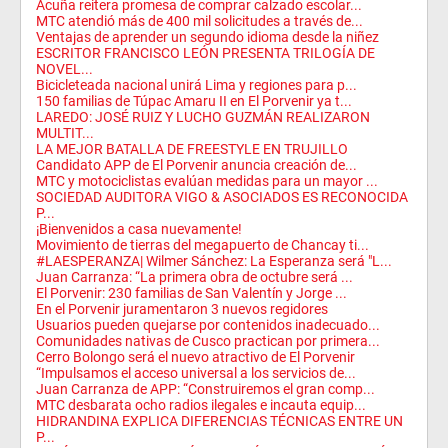
Acuña reitera promesa de comprar calzado escolar...
MTC atendió más de 400 mil solicitudes a través de...
Ventajas de aprender un segundo idioma desde la niñez
ESCRITOR FRANCISCO LEÓN PRESENTA TRILOGÍA DE
NOVEL...
Bicicleteada nacional unirá Lima y regiones para p...
150 familias de Túpac Amaru II en El Porvenir ya t...
LAREDO: JOSÉ RUIZ Y LUCHO GUZMÁN REALIZARON
MULTIT...
LA MEJOR BATALLA DE FREESTYLE EN TRUJILLO
Candidato APP de El Porvenir anuncia creación de...
MTC y motociclistas evalúan medidas para un mayor ...
SOCIEDAD AUDITORA VIGO & ASOCIADOS ES RECONOCIDA
P...
¡Bienvenidos a casa nuevamente!
Movimiento de tierras del megapuerto de Chancay ti...
#LAESPERANZA| Wilmer Sánchez: La Esperanza será "L...
Juan Carranza: “La primera obra de octubre será ...
El Porvenir: 230 familias de San Valentín y Jorge ...
En el Porvenir juramentaron 3 nuevos regidores
Usuarios pueden quejarse por contenidos inadecuado...
Comunidades nativas de Cusco practican por primera...
Cerro Bolongo será el nuevo atractivo de El Porvenir
“Impulsamos el acceso universal a los servicios de...
Juan Carranza de APP: “Construiremos el gran comp...
MTC desbarata ocho radios ilegales e incauta equip...
HIDRANDINA EXPLICA DIFERENCIAS TÉCNICAS ENTRE UN
P...