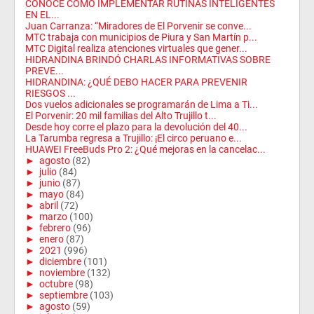
CONOCE CÓMO IMPLEMENTAR RUTINAS INTELIGENTES
EN EL...
Juan Carranza: “Miradores de El Porvenir se conve...
MTC trabaja con municipios de Piura y San Martín p...
MTC Digital realiza atenciones virtuales que gener...
HIDRANDINA BRINDÓ CHARLAS INFORMATIVAS SOBRE
PREVE...
HIDRANDINA: ¿QUÉ DEBO HACER PARA PREVENIR
RIESGOS ...
Dos vuelos adicionales se programarán de Lima a Ti...
El Porvenir: 20 mil familias del Alto Trujillo t...
Desde hoy corre el plazo para la devolución del 40...
La Tarumba regresa a Trujillo: ¡El circo peruano e...
HUAWEI FreeBuds Pro 2: ¿Qué mejoras en la cancelac...
►
agosto
(82)
►
julio
(84)
►
junio
(87)
►
mayo
(84)
►
abril
(72)
►
marzo
(100)
►
febrero
(96)
►
enero
(87)
►
2021
(996)
►
diciembre
(101)
►
noviembre
(132)
►
octubre
(98)
►
septiembre
(103)
►
agosto
(59)