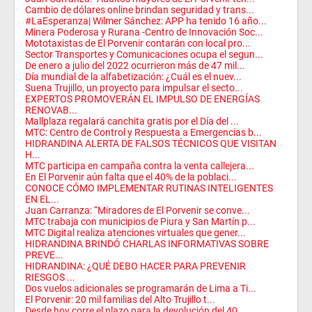
Cambio de dólares online brindan seguridad y trans...
#LaEsperanza| Wilmer Sánchez: APP ha tenido 16 año...
Minera Poderosa y Rurana -Centro de Innovación Soc...
Mototaxistas de El Porvenir contarán con local pro...
Sector Transportes y Comunicaciones ocupa el segun...
De enero a julio del 2022 ocurrieron más de 47 mil...
Día mundial de la alfabetización: ¿Cuál es el nuev...
Suena Trujillo, un proyecto para impulsar el secto...
EXPERTOS PROMOVERÁN EL IMPULSO DE ENERGÍAS
RENOVAB...
Mallplaza regalará canchita gratis por el Día del ...
MTC: Centro de Control y Respuesta a Emergencias b...
HIDRANDINA ALERTA DE FALSOS TÉCNICOS QUE VISITAN
H...
MTC participa en campaña contra la venta callejera...
En El Porvenir aún falta que el 40% de la poblaci...
CONOCE CÓMO IMPLEMENTAR RUTINAS INTELIGENTES
EN EL...
Juan Carranza: “Miradores de El Porvenir se conve...
MTC trabaja con municipios de Piura y San Martín p...
MTC Digital realiza atenciones virtuales que gener...
HIDRANDINA BRINDÓ CHARLAS INFORMATIVAS SOBRE
PREVE...
HIDRANDINA: ¿QUÉ DEBO HACER PARA PREVENIR
RIESGOS ...
Dos vuelos adicionales se programarán de Lima a Ti...
El Porvenir: 20 mil familias del Alto Trujillo t...
Desde hoy corre el plazo para la devolución del 40...