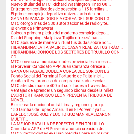
Nuevo titular del MTC, Richard Washington Tineo Qu...
Entregaron certificados de posesión a 115 familias...
El primer complejo deportivo universitario del nor...
GANA UN PASAJE DOBLE A COREA DEL SUR CON LG
MTC otorgó más de 330 autorizaciones de radio y te...
¡Bienvenida Primavera!
Colocan primera piedra del moderno complejo depo...
Día del Shopping: Mallplaza Trujillo ofrecerá hast...
MTC absuelve de manera virtual tus dudas sobre nor...
HIDRANDINA: EVITA SALIR DE CASA Y REALIZA TUS TRÁM...
HIDRANDINA: CONOCE LOS SECTORES DE TRUJILLO CON
CO...
MTC convoca a municipalidades provinciales a mesa ...
El Porvenir: Candidato APP Juan Carranza ofrece a...
GANA UN PASAJE DOBLE A COREA DEL SUR CON LG
Fondo Social del Terminal Portuario de Paita inici...
Acuña reitera promesa de comprar calzado escolar...
MTC atendió más de 400 mil solicitudes a través de...
Ventajas de aprender un segundo idioma desde la niñez
ESCRITOR FRANCISCO LEÓN PRESENTA TRILOGÍA DE
NOVEL...
Bicicleteada nacional unirá Lima y regiones para p...
150 familias de Túpac Amaru II en El Porvenir ya t...
LAREDO: JOSÉ RUIZ Y LUCHO GUZMÁN REALIZARON
MULTIT...
LA MEJOR BATALLA DE FREESTYLE EN TRUJILLO
Candidato APP de El Porvenir anuncia creación de...
MTC y motociclistas evalúan medidas para un mayor ...