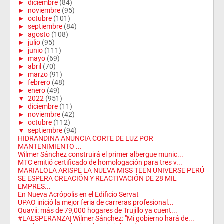
►
diciembre
(84)
►
noviembre
(95)
►
octubre
(101)
►
septiembre
(84)
►
agosto
(108)
►
julio
(95)
►
junio
(111)
►
mayo
(69)
►
abril
(70)
►
marzo
(91)
►
febrero
(48)
►
enero
(49)
▼
2022
(951)
►
diciembre
(11)
►
noviembre
(42)
►
octubre
(112)
▼
septiembre
(94)
HIDRANDINA ANUNCIA CORTE DE LUZ POR
MANTENIMIENTO ...
Wilmer Sánchez construirá el primer albergue munic...
MTC emitió certificado de homologación para tres v...
MARIALOLA ARISPE LA NUEVA MISS TEEN UNIVERSE PERÚ
SE ESPERA CREACIÓN Y REACTIVACIÓN DE 28 MIL
EMPRES...
En Nueva Acrópolis en el Edificio Servat
UPAO inició la mejor feria de carreras profesional...
Quavii: más de 79,000 hogares de Trujillo ya cuent...
#LAESPERANZA| Wilmer Sánchez: "Mi gobierno hará de...