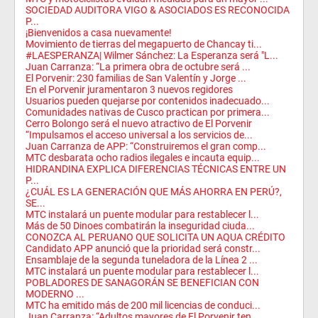
SOCIEDAD AUDITORA VIGO & ASOCIADOS ES RECONOCIDA
P...
¡Bienvenidos a casa nuevamente!
Movimiento de tierras del megapuerto de Chancay ti...
#LAESPERANZA| Wilmer Sánchez: La Esperanza será "L...
Juan Carranza: “La primera obra de octubre será ...
El Porvenir: 230 familias de San Valentín y Jorge ...
En el Porvenir juramentaron 3 nuevos regidores
Usuarios pueden quejarse por contenidos inadecuado...
Comunidades nativas de Cusco practican por primera...
Cerro Bolongo será el nuevo atractivo de El Porvenir
“Impulsamos el acceso universal a los servicios de...
Juan Carranza de APP: “Construiremos el gran comp...
MTC desbarata ocho radios ilegales e incauta equip...
HIDRANDINA EXPLICA DIFERENCIAS TÉCNICAS ENTRE UN
P...
¿CUÁL ES LA GENERACIÓN QUE MÁS AHORRA EN PERÚ?,
SE...
MTC instalará un puente modular para restablecer l...
Más de 50 Dinoes combatirán la inseguridad ciuda...
CONOZCA AL PERUANO QUE SOLICITA UN AQUA CRÉDITO
Candidato APP anunció que la prioridad será constr...
Ensamblaje de la segunda tuneladora de la Línea 2 ...
MTC instalará un puente modular para restablecer l...
POBLADORES DE SANAGORÁN SE BENEFICIAN CON
MODERNO ...
MTC ha emitido más de 200 mil licencias de conduci...
Juan Carranza: “Adultos mayores de El Porvenir ten...