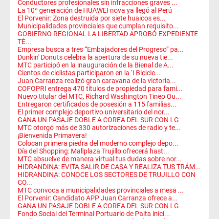
Conductores profesionales sin infracciones graves ...
La 10ª generación de HUAWEI nova ya llegó al Perú
El Porvenir: Zona destruida por siete huaicos es...
Municipalidades provinciales que cumplan requisito...
GOBIERNO REGIONAL LA LIBERTAD APROBÓ EXPEDIENTE
TÉ...
Empresa busca a tres “Embajadores del Progreso” pa...
Dunkin' Donuts celebra la apertura de su nueva tie...
MTC participó en la inauguración de la Bienal de A...
Cientos de ciclistas participaron en la ‘I Bicicle...
Juan Carranza realizó gran caravana de la victoria...
COFOPRI entrega 470 títulos de propiedad para fami...
Nuevo titular del MTC, Richard Washington Tineo Qu...
Entregaron certificados de posesión a 115 familias...
El primer complejo deportivo universitario del nor...
GANA UN PASAJE DOBLE A COREA DEL SUR CON LG
MTC otorgó más de 330 autorizaciones de radio y te...
¡Bienvenida Primavera!
Colocan primera piedra del moderno complejo depo...
Día del Shopping: Mallplaza Trujillo ofrecerá hast...
MTC absuelve de manera virtual tus dudas sobre nor...
HIDRANDINA: EVITA SALIR DE CASA Y REALIZA TUS TRÁM...
HIDRANDINA: CONOCE LOS SECTORES DE TRUJILLO CON
CO...
MTC convoca a municipalidades provinciales a mesa ...
El Porvenir: Candidato APP Juan Carranza ofrece a...
GANA UN PASAJE DOBLE A COREA DEL SUR CON LG
Fondo Social del Terminal Portuario de Paita inici...