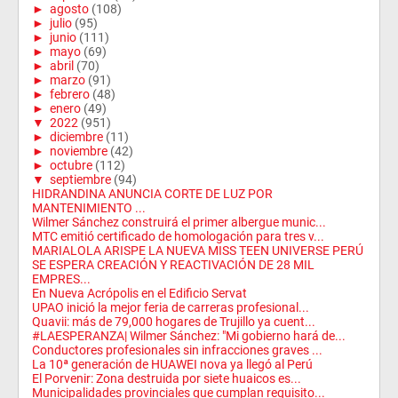
►
agosto
(108)
►
julio
(95)
►
junio
(111)
►
mayo
(69)
►
abril
(70)
►
marzo
(91)
►
febrero
(48)
►
enero
(49)
▼
2022
(951)
►
diciembre
(11)
►
noviembre
(42)
►
octubre
(112)
▼
septiembre
(94)
HIDRANDINA ANUNCIA CORTE DE LUZ POR
MANTENIMIENTO ...
Wilmer Sánchez construirá el primer albergue munic...
MTC emitió certificado de homologación para tres v...
MARIALOLA ARISPE LA NUEVA MISS TEEN UNIVERSE PERÚ
SE ESPERA CREACIÓN Y REACTIVACIÓN DE 28 MIL
EMPRES...
En Nueva Acrópolis en el Edificio Servat
UPAO inició la mejor feria de carreras profesional...
Quavii: más de 79,000 hogares de Trujillo ya cuent...
#LAESPERANZA| Wilmer Sánchez: "Mi gobierno hará de...
Conductores profesionales sin infracciones graves ...
La 10ª generación de HUAWEI nova ya llegó al Perú
El Porvenir: Zona destruida por siete huaicos es...
Municipalidades provinciales que cumplan requisito...