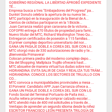
GOBIERNO REGIONAL LA LIBERTAD APROBÓ EXPEDIENTE
TÉ...
Empresa busca a tres “Embajadores del Progreso” pa...
Dunkin' Donuts celebra la apertura de su nueva tie...
MTC participó en la inauguración de la Bienal de A...
Cientos de ciclistas participaron en la ‘I Bicicle...
Juan Carranza realizó gran caravana de la victoria...
COFOPRI entrega 470 títulos de propiedad para fami...
Nuevo titular del MTC, Richard Washington Tineo Qu...
Entregaron certificados de posesión a 115 familias...
El primer complejo deportivo universitario del nor...
GANA UN PASAJE DOBLE A COREA DEL SUR CON LG
MTC otorgó más de 330 autorizaciones de radio y te...
¡Bienvenida Primavera!
Colocan primera piedra del moderno complejo depo...
Día del Shopping: Mallplaza Trujillo ofrecerá hast...
MTC absuelve de manera virtual tus dudas sobre nor...
HIDRANDINA: EVITA SALIR DE CASA Y REALIZA TUS TRÁM...
HIDRANDINA: CONOCE LOS SECTORES DE TRUJILLO CON
CO...
MTC convoca a municipalidades provinciales a mesa ...
El Porvenir: Candidato APP Juan Carranza ofrece a...
GANA UN PASAJE DOBLE A COREA DEL SUR CON LG
Fondo Social del Terminal Portuario de Paita inici...
Acuña reitera promesa de comprar calzado escolar...
MTC atendió más de 400 mil solicitudes a través de...
Ventajas de aprender un segundo idioma desde la niñez
ESCRITOR FRANCISCO LEÓN PRESENTA TRILOGÍA DE