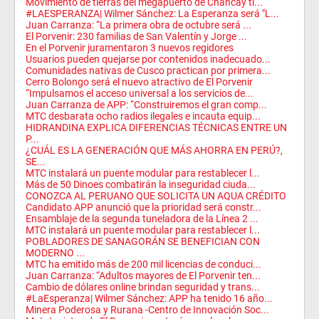
Movimiento de tierras del megapuerto de Chancay ti...
#LAESPERANZA| Wilmer Sánchez: La Esperanza será "L...
Juan Carranza: “La primera obra de octubre será ...
El Porvenir: 230 familias de San Valentín y Jorge ...
En el Porvenir juramentaron 3 nuevos regidores
Usuarios pueden quejarse por contenidos inadecuado...
Comunidades nativas de Cusco practican por primera...
Cerro Bolongo será el nuevo atractivo de El Porvenir
“Impulsamos el acceso universal a los servicios de...
Juan Carranza de APP: “Construiremos el gran comp...
MTC desbarata ocho radios ilegales e incauta equip...
HIDRANDINA EXPLICA DIFERENCIAS TÉCNICAS ENTRE UN
P...
¿CUÁL ES LA GENERACIÓN QUE MÁS AHORRA EN PERÚ?,
SE...
MTC instalará un puente modular para restablecer l...
Más de 50 Dinoes combatirán la inseguridad ciuda...
CONOZCA AL PERUANO QUE SOLICITA UN AQUA CRÉDITO
Candidato APP anunció que la prioridad será constr...
Ensamblaje de la segunda tuneladora de la Línea 2 ...
MTC instalará un puente modular para restablecer l...
POBLADORES DE SANAGORÁN SE BENEFICIAN CON
MODERNO ...
MTC ha emitido más de 200 mil licencias de conduci...
Juan Carranza: “Adultos mayores de El Porvenir ten...
Cambio de dólares online brindan seguridad y trans...
#LaEsperanza| Wilmer Sánchez: APP ha tenido 16 año...
Minera Poderosa y Rurana -Centro de Innovación Soc...