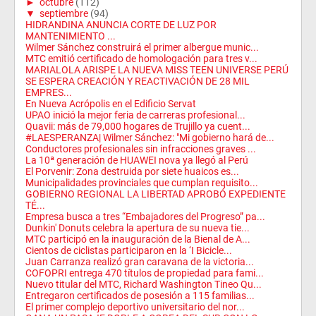
►
octubre
(112)
▼
septiembre
(94)
HIDRANDINA ANUNCIA CORTE DE LUZ POR
MANTENIMIENTO ...
Wilmer Sánchez construirá el primer albergue munic...
MTC emitió certificado de homologación para tres v...
MARIALOLA ARISPE LA NUEVA MISS TEEN UNIVERSE PERÚ
SE ESPERA CREACIÓN Y REACTIVACIÓN DE 28 MIL
EMPRES...
En Nueva Acrópolis en el Edificio Servat
UPAO inició la mejor feria de carreras profesional...
Quavii: más de 79,000 hogares de Trujillo ya cuent...
#LAESPERANZA| Wilmer Sánchez: "Mi gobierno hará de...
Conductores profesionales sin infracciones graves ...
La 10ª generación de HUAWEI nova ya llegó al Perú
El Porvenir: Zona destruida por siete huaicos es...
Municipalidades provinciales que cumplan requisito...
GOBIERNO REGIONAL LA LIBERTAD APROBÓ EXPEDIENTE
TÉ...
Empresa busca a tres “Embajadores del Progreso” pa...
Dunkin' Donuts celebra la apertura de su nueva tie...
MTC participó en la inauguración de la Bienal de A...
Cientos de ciclistas participaron en la ‘I Bicicle...
Juan Carranza realizó gran caravana de la victoria...
COFOPRI entrega 470 títulos de propiedad para fami...
Nuevo titular del MTC, Richard Washington Tineo Qu...
Entregaron certificados de posesión a 115 familias...
El primer complejo deportivo universitario del nor...