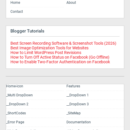
Home
About
Contact
Blogger Tutorials
Best Screen Recording Software & Screenshot Tools (2026)
Best Image Optimization Tools for Websites
How to Limit WordPress Post Revisions
How to Turn Off Active Status on Facebook (Go Offline)
How to Enable Two-Factor Authentication on Facebook
Home-icon
Features
_Multi DropDown
__DropDown 1
__DropDown 2
__DropDown 3
_ShortCodes
_SiteMap
_Error Page
Documentation