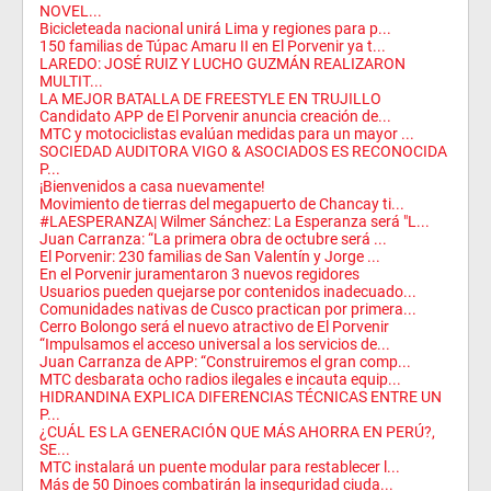
NOVEL...
Bicicleteada nacional unirá Lima y regiones para p...
150 familias de Túpac Amaru II en El Porvenir ya t...
LAREDO: JOSÉ RUIZ Y LUCHO GUZMÁN REALIZARON
MULTIT...
LA MEJOR BATALLA DE FREESTYLE EN TRUJILLO
Candidato APP de El Porvenir anuncia creación de...
MTC y motociclistas evalúan medidas para un mayor ...
SOCIEDAD AUDITORA VIGO & ASOCIADOS ES RECONOCIDA
P...
¡Bienvenidos a casa nuevamente!
Movimiento de tierras del megapuerto de Chancay ti...
#LAESPERANZA| Wilmer Sánchez: La Esperanza será "L...
Juan Carranza: “La primera obra de octubre será ...
El Porvenir: 230 familias de San Valentín y Jorge ...
En el Porvenir juramentaron 3 nuevos regidores
Usuarios pueden quejarse por contenidos inadecuado...
Comunidades nativas de Cusco practican por primera...
Cerro Bolongo será el nuevo atractivo de El Porvenir
“Impulsamos el acceso universal a los servicios de...
Juan Carranza de APP: “Construiremos el gran comp...
MTC desbarata ocho radios ilegales e incauta equip...
HIDRANDINA EXPLICA DIFERENCIAS TÉCNICAS ENTRE UN
P...
¿CUÁL ES LA GENERACIÓN QUE MÁS AHORRA EN PERÚ?,
SE...
MTC instalará un puente modular para restablecer l...
Más de 50 Dinoes combatirán la inseguridad ciuda...