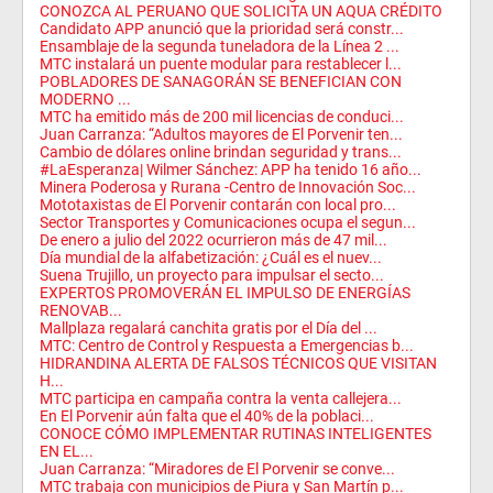
CONOZCA AL PERUANO QUE SOLICITA UN AQUA CRÉDITO
Candidato APP anunció que la prioridad será constr...
Ensamblaje de la segunda tuneladora de la Línea 2 ...
MTC instalará un puente modular para restablecer l...
POBLADORES DE SANAGORÁN SE BENEFICIAN CON
MODERNO ...
MTC ha emitido más de 200 mil licencias de conduci...
Juan Carranza: “Adultos mayores de El Porvenir ten...
Cambio de dólares online brindan seguridad y trans...
#LaEsperanza| Wilmer Sánchez: APP ha tenido 16 año...
Minera Poderosa y Rurana -Centro de Innovación Soc...
Mototaxistas de El Porvenir contarán con local pro...
Sector Transportes y Comunicaciones ocupa el segun...
De enero a julio del 2022 ocurrieron más de 47 mil...
Día mundial de la alfabetización: ¿Cuál es el nuev...
Suena Trujillo, un proyecto para impulsar el secto...
EXPERTOS PROMOVERÁN EL IMPULSO DE ENERGÍAS
RENOVAB...
Mallplaza regalará canchita gratis por el Día del ...
MTC: Centro de Control y Respuesta a Emergencias b...
HIDRANDINA ALERTA DE FALSOS TÉCNICOS QUE VISITAN
H...
MTC participa en campaña contra la venta callejera...
En El Porvenir aún falta que el 40% de la poblaci...
CONOCE CÓMO IMPLEMENTAR RUTINAS INTELIGENTES
EN EL...
Juan Carranza: “Miradores de El Porvenir se conve...
MTC trabaja con municipios de Piura y San Martín p...