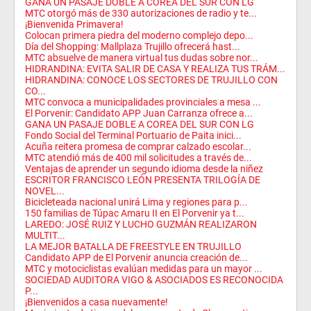
GANA UN PASAJE DOBLE A COREA DEL SUR CON LG
MTC otorgó más de 330 autorizaciones de radio y te...
¡Bienvenida Primavera!
Colocan primera piedra del moderno complejo depo...
Día del Shopping: Mallplaza Trujillo ofrecerá hast...
MTC absuelve de manera virtual tus dudas sobre nor...
HIDRANDINA: EVITA SALIR DE CASA Y REALIZA TUS TRÁM...
HIDRANDINA: CONOCE LOS SECTORES DE TRUJILLO CON
CO...
MTC convoca a municipalidades provinciales a mesa ...
El Porvenir: Candidato APP Juan Carranza ofrece a...
GANA UN PASAJE DOBLE A COREA DEL SUR CON LG
Fondo Social del Terminal Portuario de Paita inici...
Acuña reitera promesa de comprar calzado escolar...
MTC atendió más de 400 mil solicitudes a través de...
Ventajas de aprender un segundo idioma desde la niñez
ESCRITOR FRANCISCO LEÓN PRESENTA TRILOGÍA DE
NOVEL...
Bicicleteada nacional unirá Lima y regiones para p...
150 familias de Túpac Amaru II en El Porvenir ya t...
LAREDO: JOSÉ RUIZ Y LUCHO GUZMÁN REALIZARON
MULTIT...
LA MEJOR BATALLA DE FREESTYLE EN TRUJILLO
Candidato APP de El Porvenir anuncia creación de...
MTC y motociclistas evalúan medidas para un mayor ...
SOCIEDAD AUDITORA VIGO & ASOCIADOS ES RECONOCIDA
P...
¡Bienvenidos a casa nuevamente!