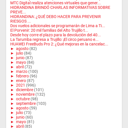
MTC Digital realiza atenciones virtuales que gener...
HIDRANDINA BRINDÓ CHARLAS INFORMATIVAS SOBRE
PREVE...
HIDRANDINA: ¿QUÉ DEBO HACER PARA PREVENIR
RIESGOS ...
Dos vuelos adicionales se programarán de Lima a Ti...
El Porvenir: 20 mil familias del Alto Trujillo t...
Desde hoy corre el plazo para la devolución del 40...
La Tarumba regresa a Trujillo: ¡El circo peruano e...
HUAWEI FreeBuds Pro 2: ¿Qué mejoras en la cancelac...
►
agosto
(82)
►
julio
(84)
►
junio
(87)
►
mayo
(84)
►
abril
(72)
►
marzo
(100)
►
febrero
(96)
►
enero
(87)
►
2021
(996)
►
diciembre
(101)
►
noviembre
(132)
►
octubre
(98)
►
septiembre
(103)
►
agosto
(59)
►
julio
(73)
►
junio
(60)
►
mayo
(81)
►
abril
(85)