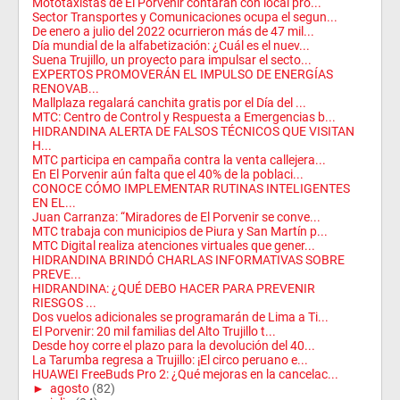
Mototaxistas de El Porvenir contarán con local pro...
Sector Transportes y Comunicaciones ocupa el segun...
De enero a julio del 2022 ocurrieron más de 47 mil...
Día mundial de la alfabetización: ¿Cuál es el nuev...
Suena Trujillo, un proyecto para impulsar el secto...
EXPERTOS PROMOVERÁN EL IMPULSO DE ENERGÍAS
RENOVAB...
Mallplaza regalará canchita gratis por el Día del ...
MTC: Centro de Control y Respuesta a Emergencias b...
HIDRANDINA ALERTA DE FALSOS TÉCNICOS QUE VISITAN
H...
MTC participa en campaña contra la venta callejera...
En El Porvenir aún falta que el 40% de la poblaci...
CONOCE CÓMO IMPLEMENTAR RUTINAS INTELIGENTES
EN EL...
Juan Carranza: “Miradores de El Porvenir se conve...
MTC trabaja con municipios de Piura y San Martín p...
MTC Digital realiza atenciones virtuales que gener...
HIDRANDINA BRINDÓ CHARLAS INFORMATIVAS SOBRE
PREVE...
HIDRANDINA: ¿QUÉ DEBO HACER PARA PREVENIR
RIESGOS ...
Dos vuelos adicionales se programarán de Lima a Ti...
El Porvenir: 20 mil familias del Alto Trujillo t...
Desde hoy corre el plazo para la devolución del 40...
La Tarumba regresa a Trujillo: ¡El circo peruano e...
HUAWEI FreeBuds Pro 2: ¿Qué mejoras en la cancelac...
►
agosto
(82)