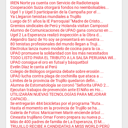
IREN Norte ya cuenta con Servicio de Radioterapia
Cooperación Suiza otorgará fondos no reembolsables...
Ugel 1 y Ugel 3 participarán de la Campaña por el ...
Ya Llegaron tenistas mundiales a Trujillo
Luego de 51 años la IE Parroquial “Madre de Cristo...
Gremios sindicales de Perú y Holanda visitan Camposol
Alumno de Comunicaciones de UPAO gana concurso en ...
Ugel 2 La Esperanza realizó inspección a la Obra d...
Alejandro Sanz de Yo soy se presentará en nuestra ...
80 tenistas profesionales del mundo llegan a Truji...
Electrolux lanza nuevo modelo de cocina para la ca...
UPAO promueve la solidaridad con los más necesitados
TODO LISTO PARA EL TRIBUTO A LA SALSA PERUANA Wil...
UPAO consigue el oro en futsal y básquetbol
Evelin Díaz le canta al Perú
Colegio de Biólogos organiza debate sobre erosión ...
UPAO lucha contra plaga de cochinilla que ataca a ...
Límites de la provincia de Trujillo quedaron defin...
Alumna de Estomatología se coronó “Señorita UPAO 2...
Ejecutan trabajos de prevención ante El Niño en Ho...
UTILIZARÁN NUEVAS TECNOLOGÍAS PARA MEJORAR
CAPACID...
Se entregarán 484 bicicletas por el programa “Ruta...
Hasta el momento en la provincia de Trujillo se ha...
Galería de Fotos: Maricarmen Marín enciende árbol ...
Cineasta trujillano Omar Forero prepara su nueva p...
Más de 400 padres de familia de La Esperanza, El M...
TRUJILLO RECIBE A CANDIDATAS A MISS WORLD PERÚ