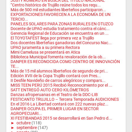
JUSTY ROMERO EN BUSCA DEL TITULO NACIONAL
“Centro histórico de Trujillo reúne todos los requ...
Más de 500 mil estudiantes liberteños participaron...
EXPORTACIONES FAVORECEN A LA ECONOMÍA DE UN
TERCIO...
PANELES SOLARES PARA ZONAS RURALES EN OTUZCO
Docente de UPAO estudia tratamiento contra el cánc...
Gerencia Regional de Educación se encuentra en un ...
El TOYOTAFEST llega por primera vez a Trujillo
Dos docentes liberteñas ganadoras del Concurso Nac...
UPAO juramenta a su primera Rectora
Mimi Camelusa se presentará en Atica
Biblioteca Municipal fomenta revaloración de la ob...
DANPER ES RECONOCIDA COMO CENTRO DE INNOVACIÓN
TE...
Más de 15 mil alumnos liberteños de segundo de pri...
Edición XVII de la Copa Trujillo contará con Pres...
II Desfile Navideño de carros alegóricos y compars...
MISS TEEN PERÚ 2015 Recibió Reconocimiento por el ...
SATT ENTREGÓ AUTO CERO KILÓMETROS
Danzas afroperuanas en el Teatro de la DDC-LIB
FESTICANTO TRUJILLO – Tercera Temporada AUDICIONES
En el 2016 La Libertad contará con 222 nuevas plaz...
DANPER OCUPA EL PRIMER LUGAR EN SECTOR
AGROPECUARI...
XI FESTIBANDAS 2015 se desarrollará en San Pedro d...
►
octubre
(118)
►
septiembre
(147)