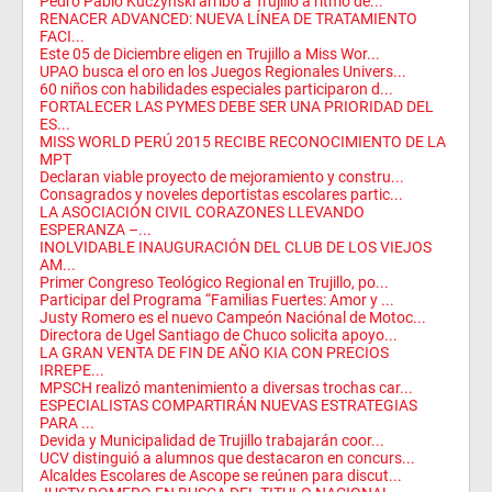
Pedro Pablo Kuczynski arribó a Trujillo a ritmo de...
RENACER ADVANCED: NUEVA LÍNEA DE TRATAMIENTO
FACI...
Este 05 de Diciembre eligen en Trujillo a Miss Wor...
UPAO busca el oro en los Juegos Regionales Univers...
60 niños con habilidades especiales participaron d...
FORTALECER LAS PYMES DEBE SER UNA PRIORIDAD DEL
ES...
MISS WORLD PERÚ 2015 RECIBE RECONOCIMIENTO DE LA
MPT
Declaran viable proyecto de mejoramiento y constru...
Consagrados y noveles deportistas escolares partic...
LA ASOCIACIÓN CIVIL CORAZONES LLEVANDO
ESPERANZA –...
INOLVIDABLE INAUGURACIÓN DEL CLUB DE LOS VIEJOS
AM...
Primer Congreso Teológico Regional en Trujillo, po...
Participar del Programa “Familias Fuertes: Amor y ...
Justy Romero es el nuevo Campeón Naciónal de Motoc...
Directora de Ugel Santiago de Chuco solicita apoyo...
LA GRAN VENTA DE FIN DE AÑO KIA CON PRECIOS
IRREPE...
MPSCH realizó mantenimiento a diversas trochas car...
ESPECIALISTAS COMPARTIRÁN NUEVAS ESTRATEGIAS
PARA ...
Devida y Municipalidad de Trujillo trabajarán coor...
UCV distinguió a alumnos que destacaron en concurs...
Alcaldes Escolares de Ascope se reúnen para discut...