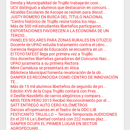
Devida y Municipalidad de Trujillo trabajarán coor...
UCV distinguió a alumnos que destacaron en concurs...
Alcaldes Escolares de Ascope se reúnen para discut...
JUSTY ROMERO EN BUSCA DEL TITULO NACIONAL
“Centro histórico de Trujillo reúne todos los requ...
Más de 500 mil estudiantes liberteños participaron...
EXPORTACIONES FAVORECEN A LA ECONOMÍA DE UN
TERCIO...
PANELES SOLARES PARA ZONAS RURALES EN OTUZCO
Docente de UPAO estudia tratamiento contra el cánc...
Gerencia Regional de Educación se encuentra en un ...
El TOYOTAFEST llega por primera vez a Trujillo
Dos docentes liberteñas ganadoras del Concurso Nac...
UPAO juramenta a su primera Rectora
Mimi Camelusa se presentará en Atica
Biblioteca Municipal fomenta revaloración de la ob...
DANPER ES RECONOCIDA COMO CENTRO DE INNOVACIÓN
TE...
Más de 15 mil alumnos liberteños de segundo de pri...
Edición XVII de la Copa Trujillo contará con Pres...
II Desfile Navideño de carros alegóricos y compars...
MISS TEEN PERÚ 2015 Recibió Reconocimiento por el ...
SATT ENTREGÓ AUTO CERO KILÓMETROS
Danzas afroperuanas en el Teatro de la DDC-LIB
FESTICANTO TRUJILLO – Tercera Temporada AUDICIONES
En el 2016 La Libertad contará con 222 nuevas plaz...
DANPER OCUPA EL PRIMER LUGAR EN SECTOR
AGROPECUARI...