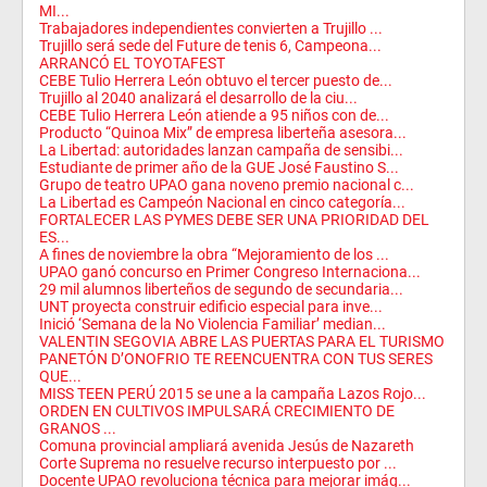
MI...
Trabajadores independientes convierten a Trujillo ...
Trujillo será sede del Future de tenis 6, Campeona...
ARRANCÓ EL TOYOTAFEST
CEBE Tulio Herrera León obtuvo el tercer puesto de...
Trujillo al 2040 analizará el desarrollo de la ciu...
CEBE Tulio Herrera León atiende a 95 niños con de...
Producto “Quinoa Mix” de empresa liberteña asesora...
La Libertad: autoridades lanzan campaña de sensibi...
Estudiante de primer año de la GUE José Faustino S...
Grupo de teatro UPAO gana noveno premio nacional c...
La Libertad es Campeón Nacional en cinco categoría...
FORTALECER LAS PYMES DEBE SER UNA PRIORIDAD DEL
ES...
A fines de noviembre la obra “Mejoramiento de los ...
UPAO ganó concurso en Primer Congreso Internaciona...
29 mil alumnos liberteños de segundo de secundaria...
UNT proyecta construir edificio especial para inve...
Inició ‘Semana de la No Violencia Familiar’ median...
VALENTIN SEGOVIA ABRE LAS PUERTAS PARA EL TURISMO
PANETÓN D’ONOFRIO TE REENCUENTRA CON TUS SERES
QUE...
MISS TEEN PERÚ 2015 se une a la campaña Lazos Rojo...
ORDEN EN CULTIVOS IMPULSARÁ CRECIMIENTO DE
GRANOS ...
Comuna provincial ampliará avenida Jesús de Nazareth
Corte Suprema no resuelve recurso interpuesto por ...
Docente UPAO revoluciona técnica para mejorar imág...