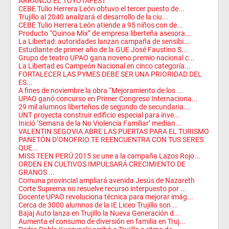
ARRANCÓ EL TOYOTAFEST
CEBE Tulio Herrera León obtuvo el tercer puesto de...
Trujillo al 2040 analizará el desarrollo de la ciu...
CEBE Tulio Herrera León atiende a 95 niños con de...
Producto “Quinoa Mix” de empresa liberteña asesora...
La Libertad: autoridades lanzan campaña de sensibi...
Estudiante de primer año de la GUE José Faustino S...
Grupo de teatro UPAO gana noveno premio nacional c...
La Libertad es Campeón Nacional en cinco categoría...
FORTALECER LAS PYMES DEBE SER UNA PRIORIDAD DEL
ES...
A fines de noviembre la obra “Mejoramiento de los ...
UPAO ganó concurso en Primer Congreso Internaciona...
29 mil alumnos liberteños de segundo de secundaria...
UNT proyecta construir edificio especial para inve...
Inició ‘Semana de la No Violencia Familiar’ median...
VALENTIN SEGOVIA ABRE LAS PUERTAS PARA EL TURISMO
PANETÓN D’ONOFRIO TE REENCUENTRA CON TUS SERES
QUE...
MISS TEEN PERÚ 2015 se une a la campaña Lazos Rojo...
ORDEN EN CULTIVOS IMPULSARÁ CRECIMIENTO DE
GRANOS ...
Comuna provincial ampliará avenida Jesús de Nazareth
Corte Suprema no resuelve recurso interpuesto por ...
Docente UPAO revoluciona técnica para mejorar imág...
Cerca de 3000 alumnos de la IE Liceo Trujillo son ...
Bajaj Auto lanza en Trujillo la Nueva Generación d...
Aumenta el consumo de diversión en familia en Truj...