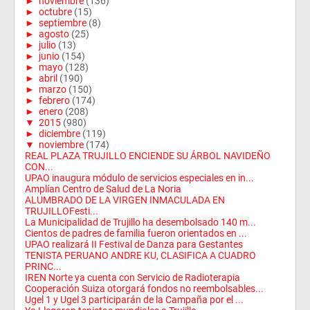
►
noviembre
(136)
►
octubre
(15)
►
septiembre
(8)
►
agosto
(25)
►
julio
(13)
►
junio
(154)
►
mayo
(128)
►
abril
(190)
►
marzo
(150)
►
febrero
(174)
►
enero
(208)
▼
2015
(980)
►
diciembre
(119)
▼
noviembre
(174)
REAL PLAZA TRUJILLO ENCIENDE SU ÁRBOL NAVIDEÑO
CON...
UPAO inaugura módulo de servicios especiales en in...
Amplían Centro de Salud de La Noria
ALUMBRADO DE LA VIRGEN INMACULADA EN
TRUJILLOFesti...
La Municipalidad de Trujillo ha desembolsado 140 m...
Cientos de padres de familia fueron orientados en ...
UPAO realizará II Festival de Danza para Gestantes
TENISTA PERUANO ANDRE KU, CLASIFICA A CUADRO
PRINC...
IREN Norte ya cuenta con Servicio de Radioterapia
Cooperación Suiza otorgará fondos no reembolsables...
Ugel 1 y Ugel 3 participarán de la Campaña por el ...