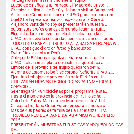
Ya Llegaron tenistas mundiales a Trujillo
Luego de 51 años la IE Parroquial “Madre de Cristo...
Gremios sindicales de Perú y Holanda visitan Camposol
Alumno de Comunicaciones de UPAO gana concurso en ...
Ugel 2 La Esperanza realizó inspección a la Obra d...
Alejandro Sanz de Yo soy se presentará en nuestra ...
80 tenistas profesionales del mundo llegan a Truji...
Electrolux lanza nuevo modelo de cocina para la ca...
UPAO promueve la solidaridad con los más necesitados
TODO LISTO PARA EL TRIBUTO A LA SALSA PERUANA Wil...
UPAO consigue el oro en futsal y básquetbol
Evelin Díaz le canta al Perú
Colegio de Biólogos organiza debate sobre erosión ...
UPAO lucha contra plaga de cochinilla que ataca a ...
Límites de la provincia de Trujillo quedaron defin...
Alumna de Estomatología se coronó “Señorita UPAO 2...
Ejecutan trabajos de prevención ante El Niño en Ho...
UTILIZARÁN NUEVAS TECNOLOGÍAS PARA MEJORAR
CAPACID...
Se entregarán 484 bicicletas por el programa “Ruta...
Hasta el momento en la provincia de Trujillo se ha...
Galería de Fotos: Maricarmen Marín enciende árbol ...
Cineasta trujillano Omar Forero prepara su nueva p...
Más de 400 padres de familia de La Esperanza, El M...
TRUJILLO RECIBE A CANDIDATAS A MISS WORLD PERÚ
2015
PRESENTARÁN MUESTRAS TURÍSTICAS Y ARQUEOLÓGICAS
DE...