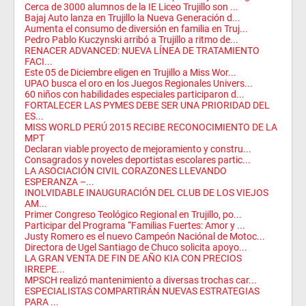
Cerca de 3000 alumnos de la IE Liceo Trujillo son ...
Bajaj Auto lanza en Trujillo la Nueva Generación d...
Aumenta el consumo de diversión en familia en Truj...
Pedro Pablo Kuczynski arribó a Trujillo a ritmo de...
RENACER ADVANCED: NUEVA LÍNEA DE TRATAMIENTO
FACI...
Este 05 de Diciembre eligen en Trujillo a Miss Wor...
UPAO busca el oro en los Juegos Regionales Univers...
60 niños con habilidades especiales participaron d...
FORTALECER LAS PYMES DEBE SER UNA PRIORIDAD DEL
ES...
MISS WORLD PERÚ 2015 RECIBE RECONOCIMIENTO DE LA
MPT
Declaran viable proyecto de mejoramiento y constru...
Consagrados y noveles deportistas escolares partic...
LA ASOCIACIÓN CIVIL CORAZONES LLEVANDO
ESPERANZA –...
INOLVIDABLE INAUGURACIÓN DEL CLUB DE LOS VIEJOS
AM...
Primer Congreso Teológico Regional en Trujillo, po...
Participar del Programa “Familias Fuertes: Amor y ...
Justy Romero es el nuevo Campeón Naciónal de Motoc...
Directora de Ugel Santiago de Chuco solicita apoyo...
LA GRAN VENTA DE FIN DE AÑO KIA CON PRECIOS
IRREPE...
MPSCH realizó mantenimiento a diversas trochas car...
ESPECIALISTAS COMPARTIRÁN NUEVAS ESTRATEGIAS
PARA ...