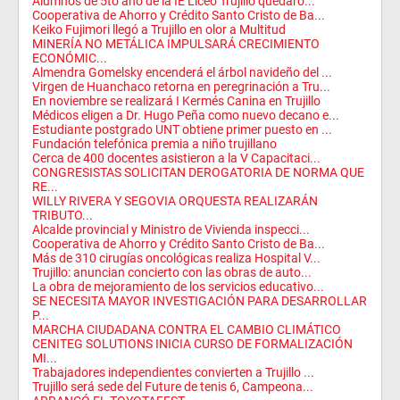
Alumnos de 5to año de la IE Liceo Trujillo quedaro...
Cooperativa de Ahorro y Crédito Santo Cristo de Ba...
Keiko Fujimori llegó a Trujillo en olor a Multitud
MINERÍA NO METÁLICA IMPULSARÁ CRECIMIENTO
ECONÓMIC...
Almendra Gomelsky encenderá el árbol navideño del ...
Virgen de Huanchaco retorna en peregrinación a Tru...
En noviembre se realizará I Kermés Canina en Trujillo
Médicos eligen a Dr. Hugo Peña como nuevo decano e...
Estudiante postgrado UNT obtiene primer puesto en ...
Fundación telefónica premia a niño trujillano
Cerca de 400 docentes asistieron a la V Capacitaci...
CONGRESISTAS SOLICITAN DEROGATORIA DE NORMA QUE
RE...
WILLY RIVERA Y SEGOVIA ORQUESTA REALIZARÁN
TRIBUTO...
Alcalde provincial y Ministro de Vivienda inspecci...
Cooperativa de Ahorro y Crédito Santo Cristo de Ba...
Más de 310 cirugías oncológicas realiza Hospital V...
Trujillo: anuncian concierto con las obras de auto...
La obra de mejoramiento de los servicios educativo...
SE NECESITA MAYOR INVESTIGACIÓN PARA DESARROLLAR
P...
MARCHA CIUDADANA CONTRA EL CAMBIO CLIMÁTICO
CENITEG SOLUTIONS INICIA CURSO DE FORMALIZACIÓN
MI...
Trabajadores independientes convierten a Trujillo ...
Trujillo será sede del Future de tenis 6, Campeona...