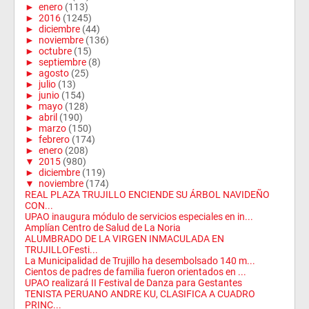
►
enero
(113)
►
2016
(1245)
►
diciembre
(44)
►
noviembre
(136)
►
octubre
(15)
►
septiembre
(8)
►
agosto
(25)
►
julio
(13)
►
junio
(154)
►
mayo
(128)
►
abril
(190)
►
marzo
(150)
►
febrero
(174)
►
enero
(208)
▼
2015
(980)
►
diciembre
(119)
▼
noviembre
(174)
REAL PLAZA TRUJILLO ENCIENDE SU ÁRBOL NAVIDEÑO
CON...
UPAO inaugura módulo de servicios especiales en in...
Amplían Centro de Salud de La Noria
ALUMBRADO DE LA VIRGEN INMACULADA EN
TRUJILLOFesti...
La Municipalidad de Trujillo ha desembolsado 140 m...
Cientos de padres de familia fueron orientados en ...
UPAO realizará II Festival de Danza para Gestantes
TENISTA PERUANO ANDRE KU, CLASIFICA A CUADRO
PRINC...