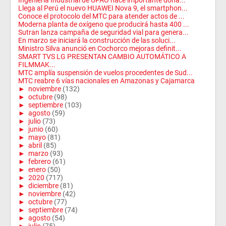
Llega al Perú el nuevo HUAWEI Nova 9, el smartphon...
Conoce el protocolo del MTC para atender actos de ...
Moderna planta de oxígeno que producirá hasta 400 ...
Sutran lanza campaña de seguridad vial para genera...
En marzo se iniciará la construcción de las soluci...
Ministro Silva anunció en Cochorco mejoras definit...
SMART TVS LG PRESENTAN CAMBIO AUTOMÁTICO A
FILMMAK...
MTC amplía suspensión de vuelos procedentes de Sud...
MTC reabre 6 vías nacionales en Amazonas y Cajamarca
►
noviembre
(132)
►
octubre
(98)
►
septiembre
(103)
►
agosto
(59)
►
julio
(73)
►
junio
(60)
►
mayo
(81)
►
abril
(85)
►
marzo
(93)
►
febrero
(61)
►
enero
(50)
►
2020
(717)
►
diciembre
(81)
►
noviembre
(42)
►
octubre
(77)
►
septiembre
(74)
►
agosto
(54)
►
julio
(75)