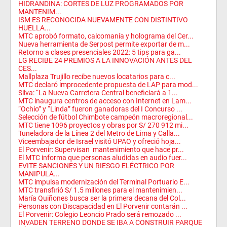
HIDRANDINA: CORTES DE LUZ PROGRAMADOS POR
MANTENIM...
ISM ES RECONOCIDA NUEVAMENTE CON DISTINTIVO
HUELLA...
MTC aprobó formato, calcomanía y holograma del Cer...
Nueva herramienta de Serpost permite exportar de m...
Retorno a clases presenciales 2022: 5 tips para ga...
LG RECIBE 24 PREMIOS A LA INNOVACIÓN ANTES DEL
CES...
Mallplaza Trujillo recibe nuevos locatarios para c...
MTC declaró improcedente propuesta de LAP para mod...
Silva: “La Nueva Carretera Central beneficiará a 1...
MTC inaugura centros de acceso con Internet en Lam...
“Ochio” y “Linda” fueron ganadoras del I Concurso ...
Selección de fútbol Chimbote campeón macroregional...
MTC tiene 1096 proyectos y obras por S/ 270 912 mi...
Tuneladora de la Línea 2 del Metro de Lima y Calla...
Viceembajador de Israel visitó UPAO y ofreció hoja...
El Porvenir: Supervisan mantenimiento que hace pr...
El MTC informa que personas aludidas en audio fuer...
EVITE SANCIONES Y UN RIESGO ELÉCTRICO POR
MANIPULA...
MTC impulsa modernización del Terminal Portuario E...
MTC transfirió S/ 1.5 millones para el mantenimien...
María Quiñones busca ser la primera decana del Col...
Personas con Discapacidad en El Porvenir contarán ...
El Porvenir: Colegio Leoncio Prado será remozado ...
INVADEN TERRENO DONDE SE IBA A CONSTRUIR PARQUE