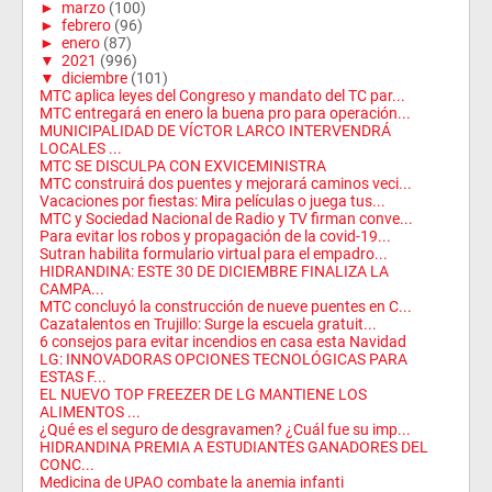
►
marzo
(100)
►
febrero
(96)
►
enero
(87)
▼
2021
(996)
▼
diciembre
(101)
MTC aplica leyes del Congreso y mandato del TC par...
MTC entregará en enero la buena pro para operación...
MUNICIPALIDAD DE VÍCTOR LARCO INTERVENDRÁ
LOCALES ...
MTC SE DISCULPA CON EXVICEMINISTRA
MTC construirá dos puentes y mejorará caminos veci...
Vacaciones por fiestas: Mira películas o juega tus...
MTC y Sociedad Nacional de Radio y TV firman conve...
Para evitar los robos y propagación de la covid-19...
Sutran habilita formulario virtual para el empadro...
HIDRANDINA: ESTE 30 DE DICIEMBRE FINALIZA LA
CAMPA...
MTC concluyó la construcción de nueve puentes en C...
Cazatalentos en Trujillo: Surge la escuela gratuit...
6 consejos para evitar incendios en casa esta Navidad
LG: INNOVADORAS OPCIONES TECNOLÓGICAS PARA
ESTAS F...
EL NUEVO TOP FREEZER DE LG MANTIENE LOS
ALIMENTOS ...
¿Qué es el seguro de desgravamen? ¿Cuál fue su imp...
HIDRANDINA PREMIA A ESTUDIANTES GANADORES DEL
CONC...
Medicina de UPAO combate la anemia infanti