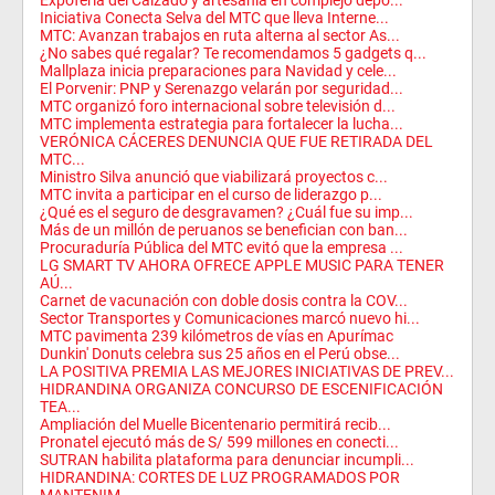
Iniciativa Conecta Selva del MTC que lleva Interne...
MTC: Avanzan trabajos en ruta alterna al sector As...
¿No sabes qué regalar? Te recomendamos 5 gadgets q...
Mallplaza inicia preparaciones para Navidad y cele...
El Porvenir: PNP y Serenazgo velarán por seguridad...
MTC organizó foro internacional sobre televisión d...
MTC implementa estrategia para fortalecer la lucha...
VERÓNICA CÁCERES DENUNCIA QUE FUE RETIRADA DEL
MTC...
Ministro Silva anunció que viabilizará proyectos c...
MTC invita a participar en el curso de liderazgo p...
¿Qué es el seguro de desgravamen? ¿Cuál fue su imp...
Más de un millón de peruanos se benefician con ban...
Procuraduría Pública del MTC evitó que la empresa ...
LG SMART TV AHORA OFRECE APPLE MUSIC PARA TENER
AÚ...
Carnet de vacunación con doble dosis contra la COV...
Sector Transportes y Comunicaciones marcó nuevo hi...
MTC pavimenta 239 kilómetros de vías en Apurímac
Dunkin' Donuts celebra sus 25 años en el Perú obse...
LA POSITIVA PREMIA LAS MEJORES INICIATIVAS DE PREV...
HIDRANDINA ORGANIZA CONCURSO DE ESCENIFICACIÓN
TEA...
Ampliación del Muelle Bicentenario permitirá recib...
Pronatel ejecutó más de S/ 599 millones en conecti...
SUTRAN habilita plataforma para denunciar incumpli...
HIDRANDINA: CORTES DE LUZ PROGRAMADOS POR
MANTENIM...