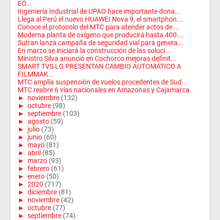
EÓ...
Ingeniería Industrial de UPAO hace importante dona...
Llega al Perú el nuevo HUAWEI Nova 9, el smartphon...
Conoce el protocolo del MTC para atender actos de ...
Moderna planta de oxígeno que producirá hasta 400 ...
Sutran lanza campaña de seguridad vial para genera...
En marzo se iniciará la construcción de las soluci...
Ministro Silva anunció en Cochorco mejoras definit...
SMART TVS LG PRESENTAN CAMBIO AUTOMÁTICO A
FILMMAK...
MTC amplía suspensión de vuelos procedentes de Sud...
MTC reabre 6 vías nacionales en Amazonas y Cajamarca
►
noviembre
(132)
►
octubre
(98)
►
septiembre
(103)
►
agosto
(59)
►
julio
(73)
►
junio
(60)
►
mayo
(81)
►
abril
(85)
►
marzo
(93)
►
febrero
(61)
►
enero
(50)
►
2020
(717)
►
diciembre
(81)
►
noviembre
(42)
►
octubre
(77)
►
septiembre
(74)