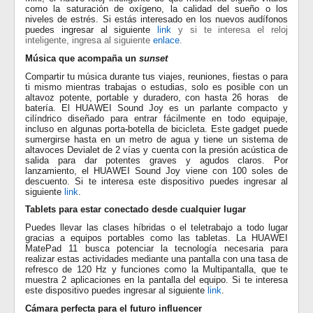
como la saturación de oxígeno, la calidad del sueño o los
niveles de estrés. Si estás interesado en los nuevos audífonos
puedes ingresar al siguiente
link
y si te interesa el reloj
inteligente, ingresa al siguiente
enlace
.
Música que acompaña un
sunset
Compartir tu música durante tus viajes, reuniones, fiestas o para
ti mismo mientras trabajas o estudias, solo es posible con un
altavoz potente, portable y duradero, con hasta 26 horas de
batería. El HUAWEI Sound Joy es un parlante compacto y
cilíndrico diseñado para entrar fácilmente en todo equipaje,
incluso en algunas porta-botella de bicicleta. Este gadget puede
sumergirse hasta en un metro de agua y tiene un sistema de
altavoces Devialet de 2 vías y cuenta con la presión acústica de
salida para dar potentes graves y agudos claros. Por
lanzamiento, el HUAWEI Sound Joy viene con 100 soles de
descuento.
Si te interesa este dispositivo puedes ingresar al
siguiente
link
.
Tablets para estar conectado desde cualquier lugar
Puedes llevar las clases híbridas o el teletrabajo a todo lugar
gracias a equipos portables como las tabletas. La HUAWEI
MatePad 11 busca potenciar la tecnología necesaria para
realizar estas actividades mediante una pantalla con una tasa de
refresco de 120 Hz y funciones como la Multipantalla, que te
muestra 2 aplicaciones en la pantalla del equipo.
Si te interesa
este dispositivo puedes ingresar al siguiente
link
.
Cámara perfecta para el futuro influencer