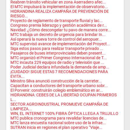
Reabren tránsito vehicular en zona Aserradero afec...
El MTC impulsará la implementación de observatorio...
HIDRANDINA REALIZA CAMPAÑA DE PREVENCIÓN DE
RIESGO...
Proyecto de reglamento de transporte fluvial y lac...
Congreso premia liderazgo y gestión académica de r...
Navidad: ¿Cómo descongelar tu pavo de manera corre...
MTC trabaja un decreto de urgencia para brindar In...
Así operará la nueva torre de control del aeropuer...
MTC supervisó avance de implementación del Proyect...
Siga estos pasos para realizar transporte privado ...
Pasajeros de buses interprovinciales deben present...
MTC organizó el Primer Congreso Internacional de T...
MTC incauta 229 equipos de radio y televisión que ...
Poder Judicial declara infundada la demanda de amp...
¡CUIDADO! SIGUE ESTAS 7 RECOMENDACIONES PARA
EVITA...
Ministro Silva anunció construcción de la carreter...
Capacitan a conductores del transporte urbano sobr...
El Porvenir: construirán colegio emblemático en ar...
HIDRANDINA: CEBES DE LA LIBERTAD OCUPAN PRIMEROS
L...
SECTOR AGROINDUSTRIAL PROMUEVE CAMPAÑA DE
LIMPIEZA...
WIN, EL INTERNET 100% FIBRA ÓPTICA LLEGA A TRUJILLO
MTC publica cronograma para revalidar licencias de...
MTC lanza encuesta nacional sobre uso de la infrae...
SUTRAN inicia en regiones el plan operativo “Viaje...