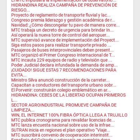
HIDRANDINA REALIZA CAMPAÑA DE PREVENCIÓN DE
RIESGO...
Proyecto de reglamento de transporte fluvial y lac...
Congreso premia liderazgo y gestión académica de r...
Navidad: ¿Cómo descongelar tu pavo de manera corre...
MTC trabaja un decreto de urgencia para brindar In...
Así operará la nueva torre de control del aeropuer...
MTC supervisó avance de implementación del Proyect...
Siga estos pasos para realizar transporte privado ...
Pasajeros de buses interprovinciales deben present...
MTC organizó el Primer Congreso Internacional de T...
MTC incauta 229 equipos de radio y televisión que ...
Poder Judicial declara infundada la demanda de amp...
¡CUIDADO! SIGUE ESTAS 7 RECOMENDACIONES PARA
EVITA...
Ministro Silva anunció construcción de la carreter...
Capacitan a conductores del transporte urbano sobr...
El Porvenir: construirán colegio emblemático en ar...
HIDRANDINA: CEBES DE LA LIBERTAD OCUPAN PRIMEROS
L...
SECTOR AGROINDUSTRIAL PROMUEVE CAMPAÑA DE
LIMPIEZA...
WIN, EL INTERNET 100% FIBRA ÓPTICA LLEGA A TRUJILLO
MTC publica cronograma para revalidar licencias de...
MTC lanza encuesta nacional sobre uso de la infrae...
SUTRAN inicia en regiones el plan operativo “Viaje...
MTC suscribirá convenio de cooperación interinstit...
Expoferia del Calzado y artesanía en complejo depo...