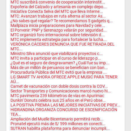
MTC suscribirá convenio de cooperación interinstit...
Expoferia del Calzado y artesanía en complejo depo...
Iniciativa Conecta Selva del MTC que lleva Interne...
MTC: Avanzan trabajos en ruta alterna al sector As...
¿No sabes qué regalar? Te recomendamos 5 gadgets q...
Mallplaza inicia preparaciones para Navidad y cele...
El Porvenir: PNP y Serenazgo velarán por seguridad...
MTC organizó foro internacional sobre televisión d...
MTC implementa estrategia para fortalecer la lucha...
VERÓNICA CÁCERES DENUNCIA QUE FUE RETIRADA DEL
MTC...
Ministro Silva anunció que viabilizará proyectos c...
MTC invita a participar en el curso de liderazgo p...
¿Qué es el seguro de desgravamen? ¿Cuál fue su imp...
Más de un millón de peruanos se benefician con ban...
Procuraduría Pública del MTC evitó que la empresa ...
LG SMART TV AHORA OFRECE APPLE MUSIC PARA TENER
AÚ...
Carnet de vacunación con doble dosis contra la COV...
Sector Transportes y Comunicaciones marcó nuevo hi...
MTC pavimenta 239 kilómetros de vías en Apurímac
Dunkin' Donuts celebra sus 25 años en el Perú obse...
LA POSITIVA PREMIA LAS MEJORES INICIATIVAS DE PREV...
HIDRANDINA ORGANIZA CONCURSO DE ESCENIFICACIÓN
TEA...
Ampliación del Muelle Bicentenario permitirá recib...
Pronatel ejecutó más de S/ 599 millones en conecti...
SUTRAN habilita plataforma para denunciar incumpli...