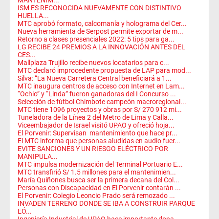
ISM ES RECONOCIDA NUEVAMENTE CON DISTINTIVO
HUELLA...
MTC aprobó formato, calcomanía y holograma del Cer...
Nueva herramienta de Serpost permite exportar de m...
Retorno a clases presenciales 2022: 5 tips para ga...
LG RECIBE 24 PREMIOS A LA INNOVACIÓN ANTES DEL
CES...
Mallplaza Trujillo recibe nuevos locatarios para c...
MTC declaró improcedente propuesta de LAP para mod...
Silva: “La Nueva Carretera Central beneficiará a 1...
MTC inaugura centros de acceso con Internet en Lam...
“Ochio” y “Linda” fueron ganadoras del I Concurso ...
Selección de fútbol Chimbote campeón macroregional...
MTC tiene 1096 proyectos y obras por S/ 270 912 mi...
Tuneladora de la Línea 2 del Metro de Lima y Calla...
Viceembajador de Israel visitó UPAO y ofreció hoja...
El Porvenir: Supervisan mantenimiento que hace pr...
El MTC informa que personas aludidas en audio fuer...
EVITE SANCIONES Y UN RIESGO ELÉCTRICO POR
MANIPULA...
MTC impulsa modernización del Terminal Portuario E...
MTC transfirió S/ 1.5 millones para el mantenimien...
María Quiñones busca ser la primera decana del Col...
Personas con Discapacidad en El Porvenir contarán ...
El Porvenir: Colegio Leoncio Prado será remozado ...
INVADEN TERRENO DONDE SE IBA A CONSTRUIR PARQUE
EÓ...
Ingeniería Industrial de UPAO hace importante dona...