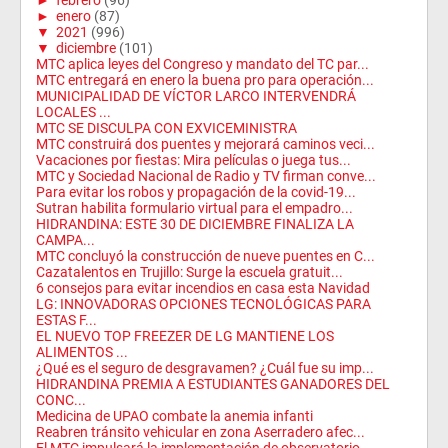
►
enero
(87)
▼
2021
(996)
▼
diciembre
(101)
MTC aplica leyes del Congreso y mandato del TC par...
MTC entregará en enero la buena pro para operación...
MUNICIPALIDAD DE VÍCTOR LARCO INTERVENDRÁ
LOCALES ...
MTC SE DISCULPA CON EXVICEMINISTRA
MTC construirá dos puentes y mejorará caminos veci...
Vacaciones por fiestas: Mira películas o juega tus...
MTC y Sociedad Nacional de Radio y TV firman conve...
Para evitar los robos y propagación de la covid-19...
Sutran habilita formulario virtual para el empadro...
HIDRANDINA: ESTE 30 DE DICIEMBRE FINALIZA LA
CAMPA...
MTC concluyó la construcción de nueve puentes en C...
Cazatalentos en Trujillo: Surge la escuela gratuit...
6 consejos para evitar incendios en casa esta Navidad
LG: INNOVADORAS OPCIONES TECNOLÓGICAS PARA
ESTAS F...
EL NUEVO TOP FREEZER DE LG MANTIENE LOS
ALIMENTOS ...
¿Qué es el seguro de desgravamen? ¿Cuál fue su imp...
HIDRANDINA PREMIA A ESTUDIANTES GANADORES DEL
CONC...
Medicina de UPAO combate la anemia infanti
Reabren tránsito vehicular en zona Aserradero afec...
El MTC impulsará la implementación de observatorio...