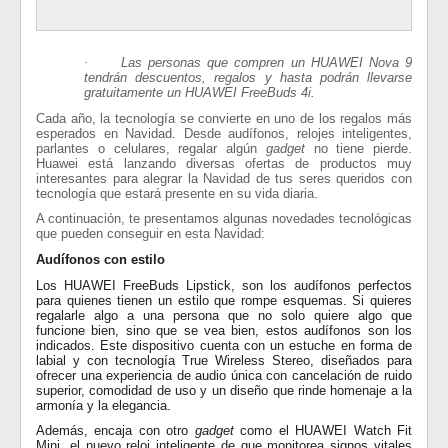
·
Las personas que compren un HUAWEI Nova 9
tendrán descuentos, regalos y hasta podrán llevarse
gratuitamente un HUAWEI FreeBuds 4i.
Cada año, la tecnología se convierte en uno de los regalos más
esperados en Navidad. Desde audífonos, relojes inteligentes,
parlantes o celulares, regalar algún
gadget
no tiene pierde.
Huawei está lanzando diversas ofertas de productos muy
interesantes para alegrar la Navidad de tus seres queridos con
tecnología que estará presente en su vida diaria.
A continuación, te presentamos algunas novedades tecnológicas
que pueden conseguir en esta Navidad:
Audífonos con estilo
Los HUAWEI FreeBuds Lipstick, son los audífonos perfectos
para quienes tienen un estilo que rompe esquemas. Si quieres
regalarle algo a una persona que no solo quiere algo que
funcione bien, sino que se vea bien, estos audífonos son los
indicados. Este dispositivo cuenta con un estuche en forma de
labial y con tecnología True Wireless Stereo, diseñados para
ofrecer una experiencia de audio única con cancelación de ruido
superior, comodidad de uso y un diseño que rinde homenaje a la
armonía y la elegancia.
Además, encaja con otro
gadget
como el HUAWEI Watch Fit
Mini, el nuevo reloj inteligente de que monitorea signos vitales